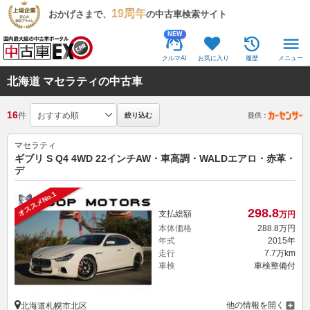
19周年
おかげさまで、
の中古車検索サイト
NEW
クルマAI
お気に入り
履歴
メニュー
北海道 マセラティの中古車
16
件
絞り込む
提供：
マセラティ
ギブリ S Q4 4WD 22インチAW・車高調・WALDエアロ・赤革・
デ
オススメNo.1
298.
8
支払総額
万円
本体価格
288.
8
万円
年式
2015年
走行
7.7万km
車検
車検整備付
他の情報を開く
北海道札幌市北区