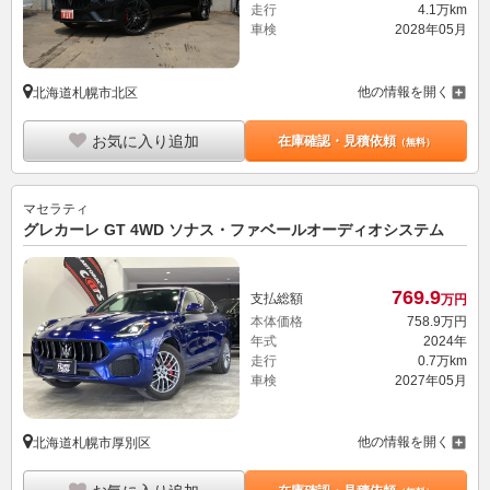
走行
4.1万km
車検
2028年05月
他の情報を開く
北海道札幌市北区
お気に入り追加
在庫確認・見積依頼
（無料）
マセラティ
グレカーレ GT 4WD ソナス・ファベールオーディオシステム
769.
9
支払総額
万円
本体価格
758.
9
万円
年式
2024年
走行
0.7万km
車検
2027年05月
他の情報を開く
北海道札幌市厚別区