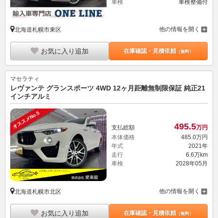
車検
車検整備付
他の情報を開く
北海道札幌市東区
お気に入り追加
在庫確認・見積依頼
（無料）
マセラティ
レヴァンテ グランスポーツ 4WD 12ヶ月距離無制限保証 純正21
インチアルミ
オススメNo.5
495.
5
支払総額
万円
本体価格
485.
0
万円
年式
2021年
走行
6.6万km
車検
2028年05月
他の情報を開く
北海道札幌市北区
お気に入り追加
在庫確認・見積依頼
（無料）