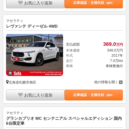
お気に入り追加
在庫確認・見積依頼
（無料）
マセラティ
レヴァンテ ディーゼル 4WD
369.
0
支払総額
万円
本体価格
348.
0
万円
年式
2017年
走行
7.4万km
車検
車検整備付
他の情報を開く
北海道札幌市南区
お気に入り追加
在庫確認・見積依頼
（無料）
マセラティ
グランカブリオ MC センテニアル スペシャルエディション 国内
6台限定車