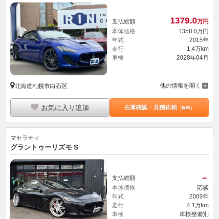
1379.
0
支払総額
万円
本体価格
1358.
0
万円
年式
2015年
走行
1.4万km
車検
2028年04月
他の情報を開く
北海道札幌市白石区
お気に入り追加
在庫確認・見積依頼
（無料）
マセラティ
グラントゥーリズモ S
－
支払総額
本体価格
応談
年式
2009年
走行
4.1万km
車検
車検整備別