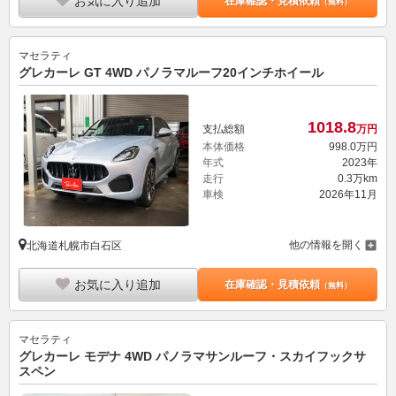
お気に入り追加
在庫確認・見積依頼
（無料）
マセラティ
グレカーレ GT 4WD パノラマルーフ20インチホイール
1018.
8
支払総額
万円
本体価格
998.
0
万円
年式
2023年
走行
0.3万km
車検
2026年11月
他の情報を開く
北海道札幌市白石区
お気に入り追加
在庫確認・見積依頼
（無料）
マセラティ
グレカーレ モデナ 4WD パノラマサンルーフ・スカイフックサ
スペン