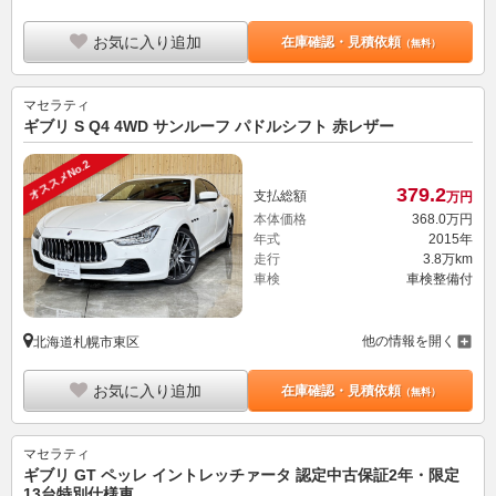
お気に入り追加
在庫確認・見積依頼
（無料）
マセラティ
ギブリ S Q4 4WD サンルーフ パドルシフト 赤レザー
オススメNo.2
379.
2
支払総額
万円
本体価格
368.
0
万円
年式
2015年
走行
3.8万km
車検
車検整備付
他の情報を開く
北海道札幌市東区
お気に入り追加
在庫確認・見積依頼
（無料）
マセラティ
ギブリ GT ペッレ イントレッチァータ 認定中古保証2年・限定
13台特別仕様車