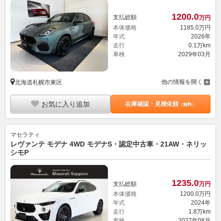
1200.
0
支払総額
万円
本体価格
1185.
0
万円
年式
2026年
走行
0.1万km
車検
2029年03月
他の情報を開く
北海道札幌市東区
お気に入り追加
在庫確認・見積依頼
（無料）
マセラティ
レヴァンテ モデナ 4WD モデナS・認定中古車・21AW・ネリッ
シモP
1235.
0
支払総額
万円
本体価格
1200.
0
万円
年式
2024年
走行
1.8万km
車検
2027年08月