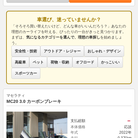
車選び、迷っていませんか？
「そろそろ買い替えたいけど、どんな車がいいんだろう？」あなたの
理想のカーライフを叶える、ぴったりの一台がきっと見つかります。
まずは、
気になるカテゴリーを選んで、理想の車探し
を始めましょ
う。
安全性・技術
アウトドア・レジャー
おしゃれ・デザイン
高級車
ペット
荷物・収納
オフロード
かっこいい
スポーツカー
マセラティ
MC20 3.0 カーボンブレーキ
－
支払総額
本体価格
応談
年式
2022年
走行
0.3万km