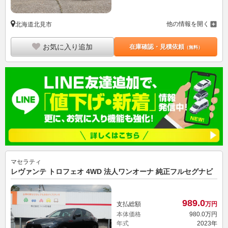
他の情報を開く
北海道北見市
お気に入り追加
在庫確認・見積依頼
（無料）
マセラティ
レヴァンテ トロフェオ 4WD 法人ワンオーナ 純正フルセグナビ
989.
0
支払総額
万円
本体価格
980.
0
万円
年式
2023年