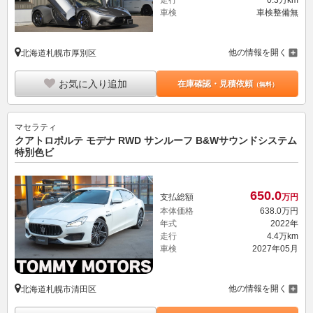
車検
車検整備無
他の情報を開く
北海道札幌市厚別区
お気に入り追加
在庫確認・見積依頼
（無料）
マセラティ
クアトロポルテ モデナ RWD サンルーフ B&Wサウンドシステム
特別色ビ
650.
0
支払総額
万円
本体価格
638.
0
万円
年式
2022年
走行
4.4万km
車検
2027年05月
他の情報を開く
北海道札幌市清田区