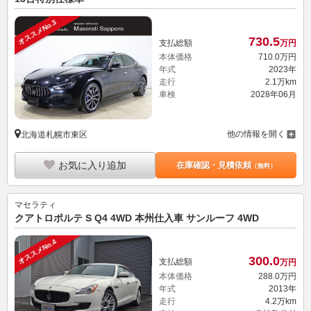
オススメNo.3
730.
5
支払総額
万円
本体価格
710.
0
万円
年式
2023年
走行
2.1万km
車検
2028年06月
他の情報を開く
北海道札幌市東区
お気に入り追加
在庫確認・見積依頼
（無料）
マセラティ
クアトロポルテ S Q4 4WD 本州仕入車 サンルーフ 4WD
オススメNo.4
300.
0
支払総額
万円
本体価格
288.
0
万円
年式
2013年
走行
4.2万km