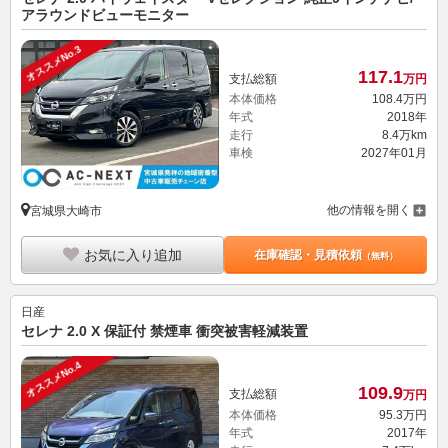
アラウンドビューモニター
オススメNo.3
117.
1
支払総額
万円
本体価格
108.
4
万円
年式
2018年
走行
8.4万km
車検
2027年01月
他の情報を開く
宮城県大崎市
お気に入り追加
在庫確認・見積依頼
（無料）
日産
セレナ 2.0 X 保証付 禁煙車 衝突被害軽減装置
オススメNo.4
109.
9
支払総額
万円
本体価格
95.
3
万円
年式
2017年