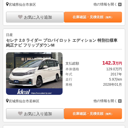
他の情報を開く
宮城県仙台市泉区
お気に入り追加
在庫確認・見積依頼
（無料）
日産
セレナ 2.0 ライダー プロパイロット エディション 特別仕様車
純正ナビ フリップダウンM
142.
3
支払総額
万円
本体価格
129.
0
万円
年式
2017年
走行
5.9万km
車検
2028年01月
他の情報を開く
宮城県仙台市若林区
お気に入り追加
在庫確認・見積依頼
（無料）