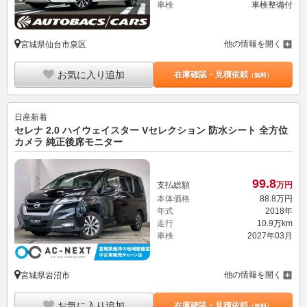
車検
車検整備付
他の情報を開く
宮城県仙台市泉区
お気に入り追加
在庫確認・見積依頼
（無料）
日産
新着
セレナ 2.0 ハイウェイスター Vセレクション 防水シート 全方位
カメラ 純正後席モニター
99.
8
支払総額
万円
本体価格
88.
8
万円
年式
2018年
走行
10.9万km
車検
2027年03月
他の情報を開く
宮城県岩沼市
お気に入り追加
在庫確認・見積依頼
（無料）