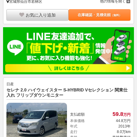
他の情報を開く
宮城県仙台市若林区
お気に入り追加
在庫確認・見積依頼
（無料）
日産
セレナ 2.0 ハイウェイスター S-HYBRID Vセレクション 関東仕
入れ フリップダウンモニター
59.
8
支払総額
万円
本体価格
44.
8
万円
年式
2013年
走行
8.0万km