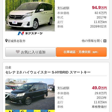
94.
9
支払総額
万円
本体価格
82.
6
万円
年式
2017年
走行
11.8万km
車検
2028年02月
他の情報を開く
宮城県名取市
お気に入り追加
在庫確認・見積依頼
（無料）
日産
セレナ 2.0 ハイウェイスター S-HYBRID スマートキー
49.
0
支払総額
万円
本体価格
29.
8
万円
年式
2013年
走行
11.8万km
車検
車検整備付