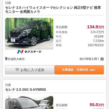
日産
セレナ 2.0 ハイウェイスター Vセレクション 純正9型ナビ 後席
モニター 全周囲カメラ
134.
9
支払総額
万円
本体価格
123.
2
万円
年式
2018年
走行
7.2万km
車検
2027年03月
他の情報を開く
宮城県大崎市
お気に入り追加
在庫確認・見積依頼
（無料）
日産
セレナ 2.0 20G S-HYBRID
55.
0
支払総額
万円