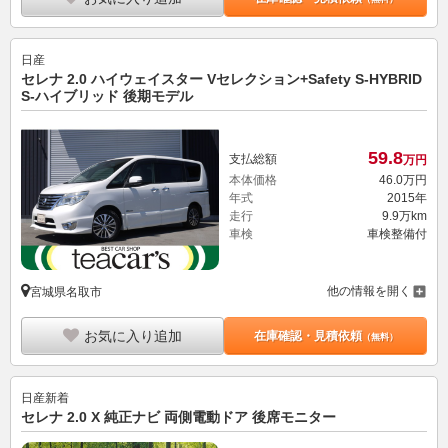
日産
セレナ 2.0 ハイウェイスター Vセレクション+Safety S-HYBRID
S-ハイブリッド 後期モデル
59.
8
支払総額
万円
本体価格
46.
0
万円
年式
2015年
走行
9.9万km
車検
車検整備付
他の情報を開く
宮城県名取市
お気に入り追加
在庫確認・見積依頼
（無料）
日産
新着
セレナ 2.0 X 純正ナビ 両側電動ドア 後席モニター