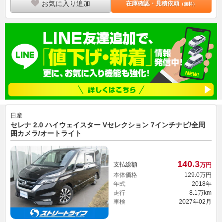
お気に入り追加
在庫確認・見積依頼
（無料）
日産
セレナ 2.0 ハイウェイスター Vセレクション 7インチナビ/全周
囲カメラ/オートライト
140.
3
支払総額
万円
本体価格
129.
0
万円
年式
2018年
走行
8.1万km
車検
2027年02月