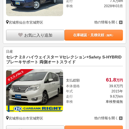
走行
7.4万km
車検
2028年03月
他の情報を開く
宮城県仙台市宮城野区
お気に入り追加
在庫確認・見積依頼
（無料）
日産
セレナ 2.0 ハイウェイスター Vセレクション+Safety S-HYBRID
ブレーキサポート 両側オートスライド
オススメNo.5
61.
8
支払総額
万円
本体価格
39.
8
万円
年式
2015年
走行
9.6万km
車検
車検整備無
他の情報を開く
宮城県仙台市宮城野区