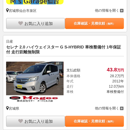
他の情報を開く
宮城県仙台市泉区
お気に入り追加
在庫確認・見積依頼
（無料）
日産
セレナ 2.0 ハイウェイスター G S-HYBRID 車検整備付 1年保証
付 走行距離無制限
43.
8
支払総額
万円
本体価格
28.
2
万円
年式
2012年
走行
12.0万km
車検
車検整備付
他の情報を開く
宮城県
お気に入り追加
在庫確認・見積依頼
（無料）