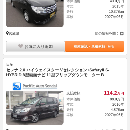
本体価格
43.
0
万円
年式
2015年
走行
10.3万km
車検
2027年06月
他の情報を開く
宮城県
お気に入り追加
在庫確認・見積依頼
（無料）
日産
セレナ 2.0 ハイウェイスター Vセレクション+SafetyII S-
HYBRID 8型画面ナビ 11型フリップダウンモニター B
114.
2
支払総額
万円
本体価格
99.
8
万円
年式
2016年
走行
4.8万km
車検
2027年06月