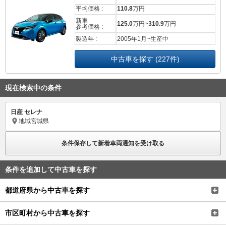
平均価格 :
110.8
万円
新車
125.0
万円~
310.9
万円
参考価格 :
製造年 :
2005年1月~生産中
中古車を探す (227件)
現在検索中の条件
日産 セレナ
地域
宮城県
条件保存して新着車両通知を受け取る
条件を追加して中古車を探す
都道府県から中古車を探す
市区町村から中古車を探す