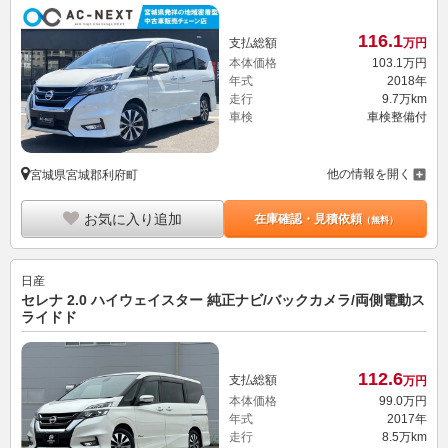
116.
1
支払総額
万円
本体価格
103.
1
万円
年式
2018年
走行
9.7万km
車検
車検整備付
他の情報を開く
宮城県宮城郡利府町
お気に入り追加
在庫確認・見積依頼
（無料）
日産
セレナ 2.0 ハイウェイスター 純正ナビ/バックカメラ/両側電動ス
ライドド
112.
6
支払総額
万円
本体価格
99.
0
万円
年式
2017年
走行
8.5万km