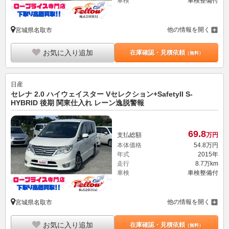
車検
車検整備付
他の情報を開く
宮城県名取市
お気に入り追加
在庫確認・見積依頼
（無料）
日産
セレナ 2.0 ハイウェイスター Vセレクション+SafetyII S-
HYBRID 後期 関東仕入れ レーン逸脱警報
69.
8
支払総額
万円
本体価格
54.
8
万円
年式
2015年
走行
8.7万km
車検
車検整備付
他の情報を開く
宮城県名取市
お気に入り追加
在庫確認・見積依頼
（無料）