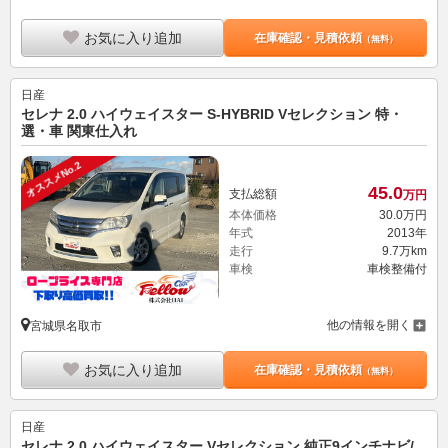
お気に入り追加
在庫確認・見積依頼
（無料）
日産
セレナ 2.0 ハイウェイスター S-HYBRID Vセレクション 特・
選・車 関東仕入れ
オススメNo.2
45.
0
支払総額
万円
本体価格
30.
0
万円
年式
2013年
走行
9.7万km
車検
車検整備付
他の情報を開く
宮城県名取市
お気に入り追加
在庫確認・見積依頼
（無料）
日産
セレナ 2.0 ハイウェイスター Vセレクション 純正9インチナビ/