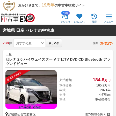
19周年
おかげさまで、
の中古車検索サイト
NEW
クルマAI
お気に入り
履歴
メニュー
宮城県 日産 セレナの中古車
238
件
絞り込む
提供：
日産
セレナ 2.0 ハイウェイスター V ナビTV DVD CD Bluetooth アラ
ウンドビュー
オススメNo.1
184.
8
支払総額
万円
本体価格
165.
9
万円
年式
2021年
走行
4.6万km
車検
車検整備付
他の情報を開く
宮城県仙台市若林区