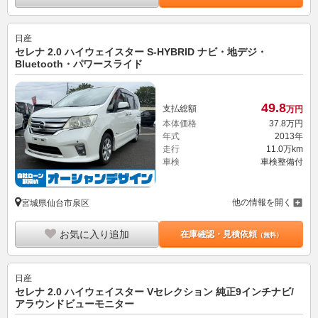
日産
セレナ 2.0 ハイウェイスター S-HYBRID ナビ・地デジ・
Bluetooth・パワースライド
49.
8
支払総額
万円
本体価格
37.
8
万円
年式
2013年
走行
11.0万km
車検
車検整備付
他の情報を開く
宮城県仙台市泉区
お気に入り追加
在庫確認・見積依頼
（無料）
日産
セレナ 2.0 ハイウェイスター Vセレクション 純正9インチナビ/
アラウンドビューモニター