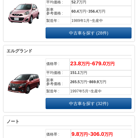
平均価格 :
52.7
万円
新車
60.4
万円~
356.4
万円
参考価格 :
製造年 :
1989年1月~生産中
中古車を探す (28件)
エルグランド
23.8
679.0
万円~
万円
価格帯 :
平均価格 :
151.1
万円
新車
265.5
万円~
869.9
万円
参考価格 :
製造年 :
1997年5月~生産中
中古車を探す (32件)
ノート
9.8
306.0
万円~
万円
価格帯 :