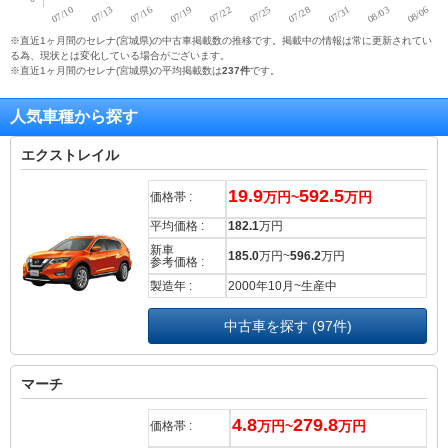
※直近1ヶ月間のセレナ(宮城県)の中古車掲載数の推移です。掲載中の情報は常に更新されてい
る為、現状とは変化している場合がございます。
※直近1ヶ月間のセレナ(宮城県)の平均掲載数は
237件
です。
人気車種から探す
エクストレイル
19.9
592.5
万円~
万円
価格帯 :
平均価格 :
182.1
万円
新車
185.0
万円~
596.2
万円
参考価格 :
製造年 :
2000年10月~生産中
中古車を探す (97件)
マーチ
4.8
279.8
万円~
万円
価格帯 :