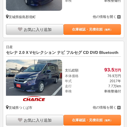
車検
車検整備付
他の情報を開く
茨城県猿島郡境町
お気に入り追加
在庫確認・見積依頼
（無料）
日産
セレナ 2.0 X Vセレクション ナビ フルセグ CD DVD Bluetooth
93.
5
支払総額
万円
本体価格
76.
9
万円
年式
2017年
走行
7.7万km
車検
車検整備付
他の情報を開く
茨城県つくば市
お気に入り追加
在庫確認・見積依頼
（無料）