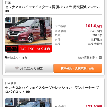
日産
セレナ 2.0 ハイウェイスターG 両側パワスラ 衝突軽減システム
38
101.
0
支払総額
万円
本体価格
84.
0
万円
年式
2017年
走行
8.3万km
車検
車検整備付
他の情報を開く
茨城県つくば市
お気に入り追加
在庫確認・見積依頼
（無料）
日産
新着
セレナ 2.0 ハイウェイスター VセレクションII ワンオーナー プ
ロパイロット 99
121.
5
支払総額
万円