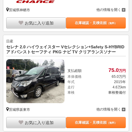
他の情報を開く
茨城県神栖市
お気に入り追加
在庫確認・見積依頼
（無料）
日産
セレナ 2.0 ハイウェイスター Vセレクション+Safety S-HYBRID
アドバンストセーフティ PKG ナビ TV クリアランスソナー
75.
0
支払総額
万円
本体価格
65.
0
万円
年式
2015年
走行
4.6万km
車検
車検整備付
他の情報を開く
茨城県坂東市
お気に入り追加
在庫確認・見積依頼
（無料）