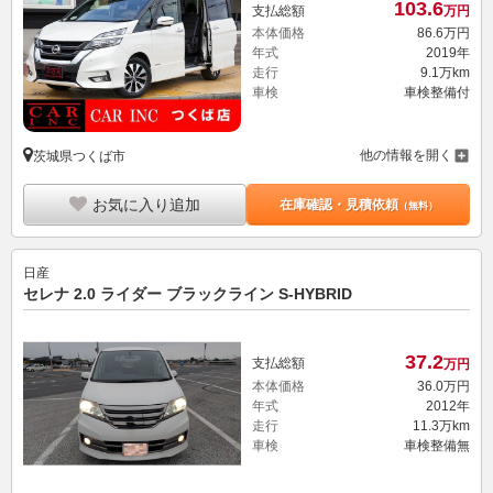
103.
6
支払総額
万円
本体価格
86.
6
万円
年式
2019年
走行
9.1万km
車検
車検整備付
他の情報を開く
茨城県つくば市
お気に入り追加
在庫確認・見積依頼
（無料）
日産
セレナ 2.0 ライダー ブラックライン S-HYBRID
37.
2
支払総額
万円
本体価格
36.
0
万円
年式
2012年
走行
11.3万km
車検
車検整備無