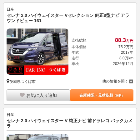
日産
セレナ 2.0 ハイウェイスター Vセレクション 純正9型ナビ アラ
ウンドビュー 161
88.
3
支払総額
万円
本体価格
75.
2
万円
年式
2017年
走行
8.0万km
車検
2026年12月
他の情報を開く
茨城県つくば市
お気に入り追加
在庫確認・見積依頼
（無料）
日産
セレナ 2.0 ハイウェイスター V 純正ナビ 前ドラレコ バックカメ
ラ