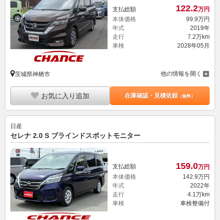
122.
2
支払総額
万円
本体価格
99.
9
万円
年式
2019年
走行
7.2万km
車検
2028年05月
他の情報を開く
茨城県神栖市
お気に入り追加
在庫確認・見積依頼
（無料）
日産
セレナ 2.0 S ブラインドスポットモニター
159.
0
支払総額
万円
本体価格
142.
9
万円
年式
2022年
走行
4.1万km
車検
車検整備付