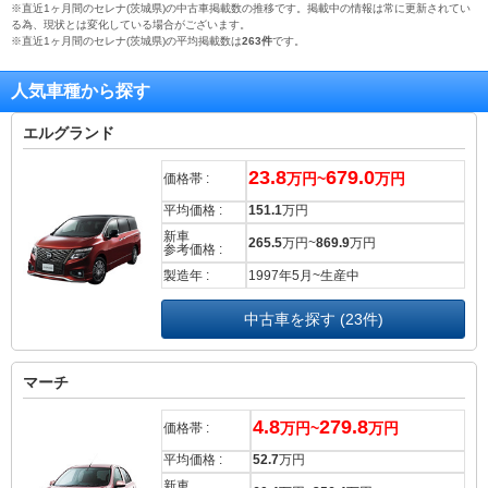
※直近1ヶ月間のセレナ(茨城県)の中古車掲載数の推移です。掲載中の情報は常に更新されてい
る為、現状とは変化している場合がございます。
※直近1ヶ月間のセレナ(茨城県)の平均掲載数は
263件
です。
人気車種から探す
エルグランド
23.8
679.0
万円~
万円
価格帯 :
平均価格 :
151.1
万円
新車
265.5
万円~
869.9
万円
参考価格 :
製造年 :
1997年5月~生産中
中古車を探す (23件)
マーチ
4.8
279.8
万円~
万円
価格帯 :
平均価格 :
52.7
万円
新車