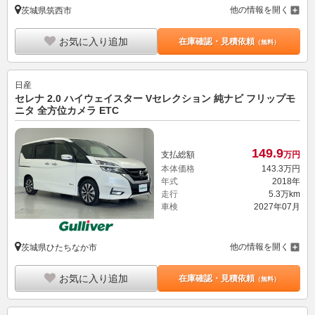
他の情報を開く
茨城県筑西市
お気に入り追加
在庫確認・見積依頼
（無料）
日産
セレナ 2.0 ハイウェイスター Vセレクション 純ナビ フリップモ
ニタ 全方位カメラ ETC
149.
9
支払総額
万円
本体価格
143.
3
万円
年式
2018年
走行
5.3万km
車検
2027年07月
他の情報を開く
茨城県ひたちなか市
お気に入り追加
在庫確認・見積依頼
（無料）