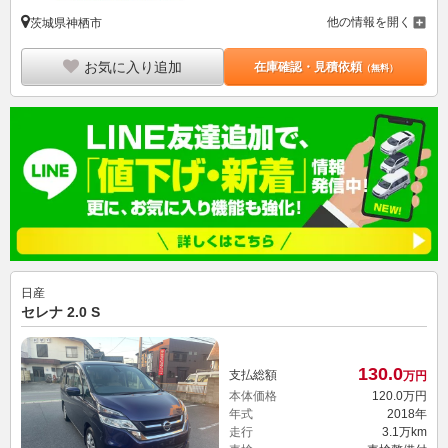
他の情報を開く
茨城県神栖市
お気に入り追加
在庫確認・見積依頼
（無料）
日産
セレナ 2.0 S
130.
0
支払総額
万円
本体価格
120.
0
万円
年式
2018年
走行
3.1万km