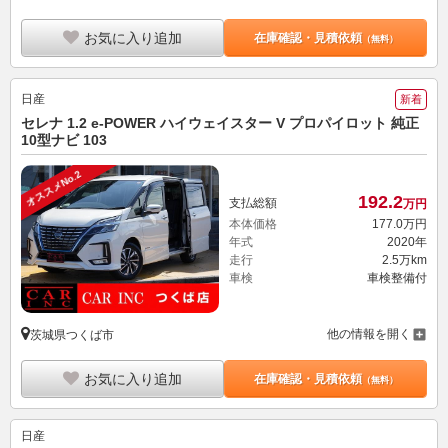
お気に入り追加
在庫確認・見積依頼
（無料）
日産
新着
セレナ 1.2 e-POWER ハイウェイスター V プロパイロット 純正
10型ナビ 103
オススメNo.2
192.
2
支払総額
万円
本体価格
177.
0
万円
年式
2020年
走行
2.5万km
車検
車検整備付
他の情報を開く
茨城県つくば市
お気に入り追加
在庫確認・見積依頼
（無料）
日産