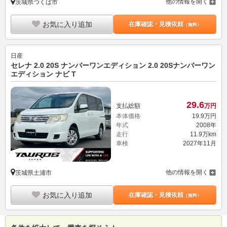
他の情報を開く
茨城県つくば市
お気に入り追加
在庫確認・見積依頼
（無料）
日産
セレナ 2.0 20S ナンバーワンエディション 2.0 20Sナンバーワン
エディション ナビ T
29.
6
支払総額
万円
本体価格
19.
9
万円
年式
2008年
走行
11.9万km
車検
2027年11月
他の情報を開く
茨城県土浦市
お気に入り追加
在庫確認・見積依頼
（無料）