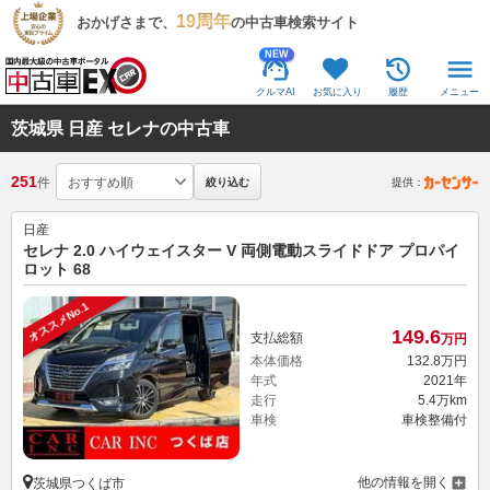
19周年
おかげさまで、
の中古車検索サイト
NEW
クルマAI
お気に入り
履歴
メニュー
茨城県 日産 セレナの中古車
251
件
絞り込む
提供：
日産
セレナ 2.0 ハイウェイスター V 両側電動スライドドア プロパイ
ロット 68
オススメNo.1
149.
6
支払総額
万円
本体価格
132.
8
万円
年式
2021年
走行
5.4万km
車検
車検整備付
他の情報を開く
茨城県つくば市