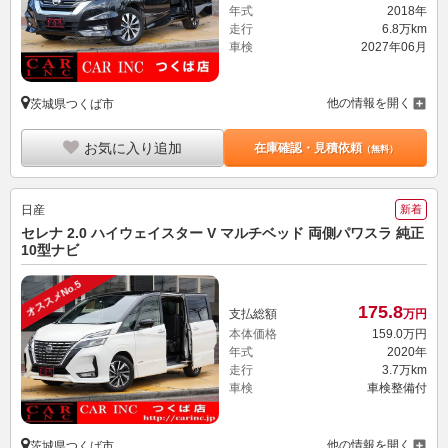
年式
2018年
走行
6.8万km
車検
2027年06月
他の情報を開く
茨城県つくば市
お気に入り追加
在庫確認・見積依頼
（無料）
日産
新着
セレナ 2.0 ハイウェイスター V マルチベッド 両側パワスラ 純正
10型ナビ
オススメNo.5
175.
8
支払総額
万円
本体価格
159.
0
万円
年式
2020年
走行
3.7万km
車検
車検整備付
他の情報を開く
茨城県つくば市