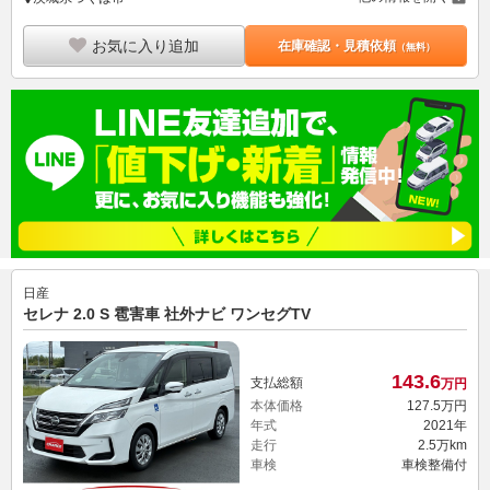
お気に入り追加
在庫確認・見積依頼
（無料）
日産
セレナ 2.0 S 雹害車 社外ナビ ワンセグTV
143.
6
支払総額
万円
本体価格
127.
5
万円
年式
2021年
走行
2.5万km
車検
車検整備付