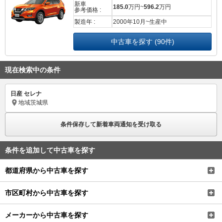
新車
185.0
万円~
596.2
万円
参考価格 :
製造年 :
2000年10月~生産中
中古車を探す (90件)
現在検索中の条件
日産 セレナ
地域
茨城県
条件保存して新着車両通知を受け取る
条件を追加して中古車を探す
都道府県から中古車を探す
市区町村から中古車を探す
メーカーから中古車を探す