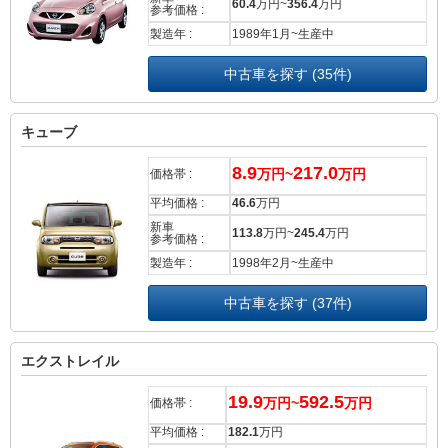
60.4
万円~
356.4
万円
参考価格 :
製造年 :
1989年1月~生産中
中古車を探す (35件)
キューブ
8.9
217.0
万円~
万円
価格帯 :
平均価格 :
46.6
万円
新車
113.8
万円~
245.4
万円
参考価格 :
製造年 :
1998年2月~生産中
中古車を探す (37件)
エクストレイル
19.9
592.5
万円~
万円
価格帯 :
平均価格 :
182.1
万円