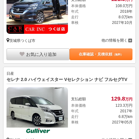
本体価格
108.
0
万円
年式
2018年
走行
8.0万km
車検
2027年10月
他の情報を開く
茨城県つくば市
お気に入り追加
在庫確認・見積依頼
（無料）
日産
セレナ 2.0 ハイウェイスター Vセレクション ナビ フルセグTV
129.
8
支払総額
万円
本体価格
123.
3
万円
年式
2017年
走行
6.8万km
車検
2027年05月