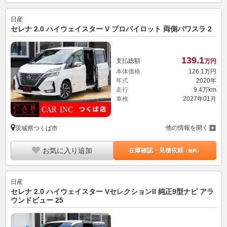
日産
セレナ 2.0 ハイウェイスター V プロパイロット 両側パワスラ 2
139.
1
支払総額
万円
本体価格
126.
1
万円
年式
2020年
走行
9.4万km
車検
2027年01月
他の情報を開く
茨城県つくば市
お気に入り追加
在庫確認・見積依頼
（無料）
日産
セレナ 2.0 ハイウェイスター VセレクションII 純正9型ナビ アラ
ウンドビュー 25