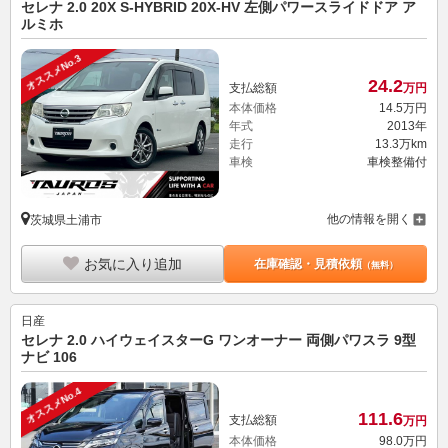
セレナ 2.0 20X S-HYBRID 20X-HV 左側パワースライドドア ア
ルミホ
オススメNo.3
24.
2
支払総額
万円
本体価格
14.
5
万円
年式
2013年
走行
13.3万km
車検
車検整備付
他の情報を開く
茨城県土浦市
お気に入り追加
在庫確認・見積依頼
（無料）
日産
セレナ 2.0 ハイウェイスターG ワンオーナー 両側パワスラ 9型
ナビ 106
オススメNo.4
111.
6
支払総額
万円
本体価格
98.
0
万円