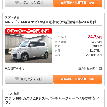
お気に入り追加
在庫確認・見積依頼
（無料）
スズキ
新着
MRワゴン 660 X ナビTV軽自動車安心保証整備車検24ヵ月付
24.
7
支払総額
万円
本体価格
14.
7
万円
年式
2013年
走行
11.0万km
車検
2028年08月
他の情報を開く
京都府八幡市
お気に入り追加
在庫確認・見積依頼
（無料）
スバル
新着
ステラ 660 カスタムRS スーパーチャージャー Tベル交換済 ド
ラレ