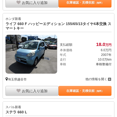
お気に入り追加
在庫確認・見積依頼
（無料）
ホンダ
新着
ライフ 660 F ハッピーエディション 155/65/13タイヤ4本交換 ス
マートキー
18.
0
支払総額
万円
本体価格
6.
0
万円
年式
2007年
走行
10.0万km
車検
車検整備付
他の情報を開く
埼玉県越谷市
お気に入り追加
在庫確認・見積依頼
（無料）
スバル
新着
ステラ 660 L