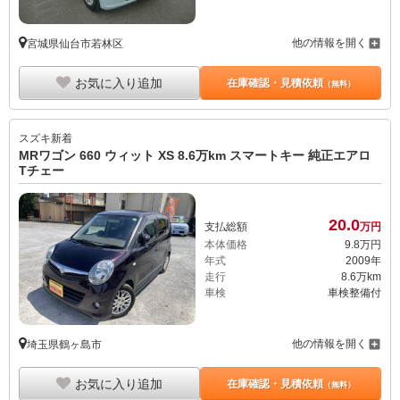
他の情報を開く
宮城県仙台市若林区
お気に入り追加
在庫確認・見積依頼
（無料）
スズキ
新着
MRワゴン 660 ウィット XS 8.6万km スマートキー 純正エアロ
Tチェー
20.
0
支払総額
万円
本体価格
9.
8
万円
年式
2009年
走行
8.6万km
車検
車検整備付
他の情報を開く
埼玉県鶴ヶ島市
お気に入り追加
在庫確認・見積依頼
（無料）