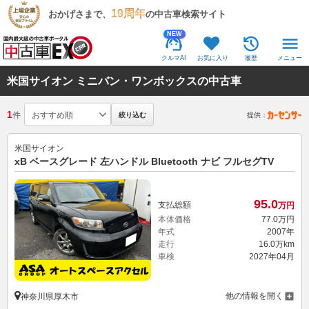
19周年
おかげさまで、
の中古車検索サイト
NEW
クルマAI
お気に入り
履歴
メニュー
米国サイオン ミニバン・ワンボックスの中古車
1
件
絞り込む
提供：
米国サイオン
xB ベースグレード 左ハンドル Bluetooth ナビ フルセグTV
95.
0
支払総額
万円
本体価格
77.
0
万円
年式
2007年
走行
16.0万km
車検
2027年04月
他の情報を開く
神奈川県厚木市