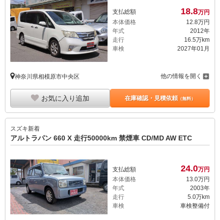
18.
8
支払総額
万円
本体価格
12.
8
万円
年式
2012年
走行
16.5万km
車検
2027年01月
他の情報を開く
神奈川県相模原市中央区
お気に入り追加
在庫確認・見積依頼
（無料）
スズキ
新着
アルトラパン 660 X 走行50000km 禁煙車 CD/MD AW ETC
24.
0
支払総額
万円
本体価格
13.
0
万円
年式
2003年
走行
5.0万km
車検
車検整備付