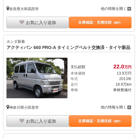
他の情報を開く
奈良県大和高田市
お気に入り追加
在庫確認・見積依頼
（無料）
ホンダ
新着
アクティバン 660 PRO-A タイミングベルト交換済・タイヤ新品
22.
0
支払総額
万円
本体価格
13.
9
万円
年式
2013年
走行
18.9万km
車検
車検整備付
他の情報を開く
神奈川県小田原市
お気に入り追加
在庫確認・見積依頼
（無料）