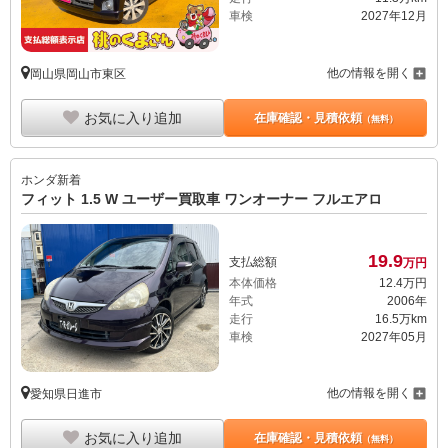
車検
2027年12月
他の情報を開く
岡山県岡山市東区
お気に入り追加
在庫確認・見積依頼
（無料）
ホンダ
新着
フィット 1.5 W ユーザー買取車 ワンオーナー フルエアロ
19.
9
支払総額
万円
本体価格
12.
4
万円
年式
2006年
走行
16.5万km
車検
2027年05月
他の情報を開く
愛知県日進市
お気に入り追加
在庫確認・見積依頼
（無料）