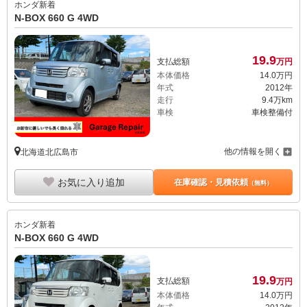
ホンダ
新着
N-BOX 660 G 4WD
19.
9
支払総額
万円
本体価格
14.
0
万円
年式
2012年
走行
9.4万km
車検
車検整備付
他の情報を開く
北海道北広島市
お気に入り追加
在庫確認・見積依頼
（無料）
ホンダ
新着
N-BOX 660 G 4WD
19.
9
支払総額
万円
本体価格
14.
0
万円