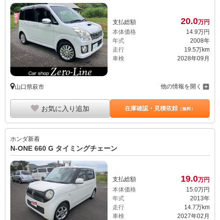
20.
0
支払総額
万円
本体価格
14.
9
万円
年式
2008年
走行
19.5万km
車検
2028年09月
他の情報を開く
山口県萩市
お気に入り追加
在庫確認・見積依頼
（無料）
ホンダ
新着
N-ONE 660 G タイミングチェーン
19.
0
支払総額
万円
本体価格
15.
0
万円
年式
2013年
走行
14.7万km
車検
2027年02月