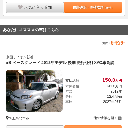
お気に入り追加
在庫確認・見積依頼
（無料）
あなたにオススメの車はこちら
提供：
米国サイオン
新着
xB ベースグレード 2012年モデル 後期 走行証明 XYG車高調
150.
0
支払総額
万円
本体価格
142.
0
万円
年式
2012年
走行
12.4万km
車検
2027年07月
他の情報を開く
埼玉県北本市