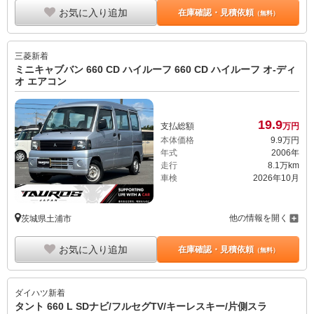
お気に入り追加
在庫確認・見積依頼
（無料）
三菱
新着
ミニキャブバン 660 CD ハイルーフ 660 CD ハイルーフ オ-ディ
オ エアコン
19.
9
支払総額
万円
本体価格
9.
9
万円
年式
2006年
走行
8.1万km
車検
2026年10月
他の情報を開く
茨城県土浦市
お気に入り追加
在庫確認・見積依頼
（無料）
ダイハツ
新着
タント 660 L SDナビ/フルセグTV/キーレスキー/片側スラ