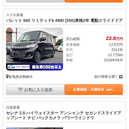
スズキ
新着
パレット 660 リミテッドII 4WD [556]車検2年 電動スライドドア
22.
8
支払総額
万円
本体価格
12.
8
万円
年式
2012年
走行
12.7万km
車検
2028年08月
他の情報を開く
群馬県伊勢崎市
お気に入り追加
在庫確認・見積依頼
（無料）
日産
新着
セレナ 2.0 ハイウェイスター アンシャンテ セカンドスライドア
ップシート ナビ バックカメラ パワーウインドウ