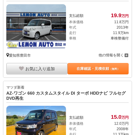
19.
9
支払総額
万円
本体価格
11.
8
万円
年式
2013年
走行
11.9万km
車検
車検整備付
他の情報を開く
愛知県豊田市
お気に入り追加
在庫確認・見積依頼
（無料）
マツダ
新着
AZ-ワゴン 660 カスタムスタイル DI ターボ HDDナビ フルセグ
DVD再生
15.
0
支払総額
万円
本体価格
12.
0
万円
年式
2008年
走行
11.3万km