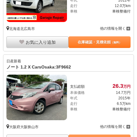
年式
2012年
走行
12.0万km
車検
車検整備付
他の情報を開く
北海道北広島市
お気に入り追加
在庫確認・見積依頼
（無料）
日産
新着
ノート 1.2 X CarsOsaka:3F9662
26.
3
支払総額
万円
本体価格
14.
7
万円
年式
2015年
走行
6.5万km
車検
車検整備付
他の情報を開く
大阪府大阪狭山市