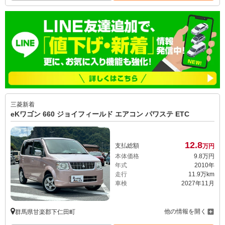
三菱
新着
eKワゴン 660 ジョイフィールド エアコン パワステ ETC
12.
8
支払総額
万円
本体価格
9.
8
万円
年式
2010年
走行
11.9万km
車検
2027年11月
他の情報を開く
群馬県甘楽郡下仁田町