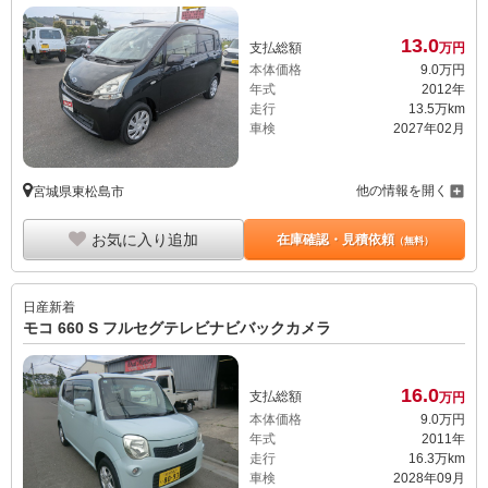
13.
0
支払総額
万円
本体価格
9.
0
万円
年式
2012年
走行
13.5万km
車検
2027年02月
他の情報を開く
宮城県東松島市
お気に入り追加
在庫確認・見積依頼
（無料）
日産
新着
モコ 660 S フルセグテレビナビバックカメラ
16.
0
支払総額
万円
本体価格
9.
0
万円
年式
2011年
走行
16.3万km
車検
2028年09月