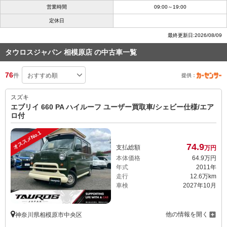
営業時間
09:00～19:00
定休日
最終更新日:2026/08/09
タウロスジャパン 相模原店 の中古車一覧
76
件
提供：
スズキ
エブリイ 660 PA ハイルーフ ユーザー買取車/シェビー仕様/エア
ロ付
オススメNo.1
74.
9
支払総額
万円
本体価格
64.
9
万円
年式
2011年
走行
12.6万km
車検
2027年10月
他の情報を開く
神奈川県相模原市中央区