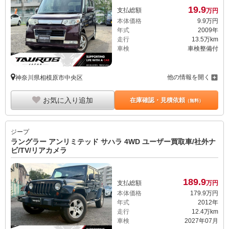
19.
9
支払総額
万円
本体価格
9.
9
万円
年式
2009年
走行
13.5万km
車検
車検整備付
他の情報を開く
神奈川県相模原市中央区
お気に入り追加
在庫確認・見積依頼
（無料）
ジープ
ラングラー アンリミテッド サハラ 4WD ユーザー買取車/社外ナ
ビ/TV/リアカメラ
189.
9
支払総額
万円
本体価格
179.
9
万円
年式
2012年
走行
12.4万km
車検
2027年07月