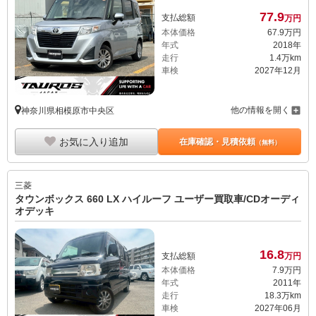
77.
9
支払総額
万円
本体価格
67.
9
万円
年式
2018年
走行
1.4万km
車検
2027年12月
他の情報を開く
神奈川県相模原市中央区
お気に入り追加
在庫確認・見積依頼
（無料）
三菱
タウンボックス 660 LX ハイルーフ ユーザー買取車/CDオーディ
オデッキ
16.
8
支払総額
万円
本体価格
7.
9
万円
年式
2011年
走行
18.3万km
車検
2027年06月