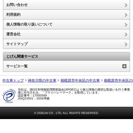
お問い合わせ
利用規約
個人情報の取り扱いについて
運営会社
サイトマップ
じげん関連サービス
サービス一覧
中古車トップ
神奈川県の中古車
相模原市中央区の中古車
相模原市中央区の
当社は、(財)日本情報処理開発協会(JIPDEC)より個人情報の適切な取扱いを行う事業
者に付与される、「プライバシーマーク」を取得しています。
認定番号：17000569
JISQ15001：2006準拠
© ZIGExN CO., LTD. ALL RIGHTS RESERVED.