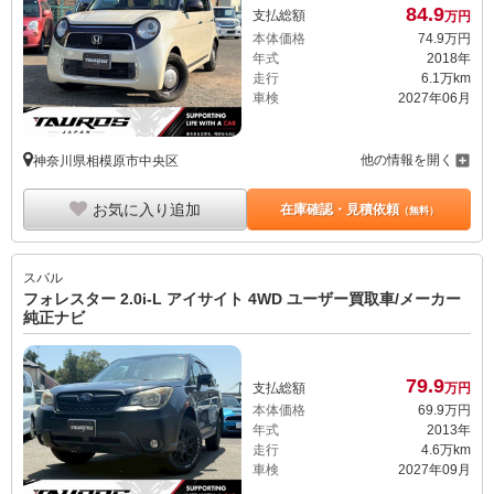
84.
9
支払総額
万円
本体価格
74.
9
万円
年式
2018年
走行
6.1万km
車検
2027年06月
他の情報を開く
神奈川県相模原市中央区
お気に入り追加
在庫確認・見積依頼
（無料）
スバル
フォレスター 2.0i-L アイサイト 4WD ユーザー買取車/メーカー
純正ナビ
79.
9
支払総額
万円
本体価格
69.
9
万円
年式
2013年
走行
4.6万km
車検
2027年09月