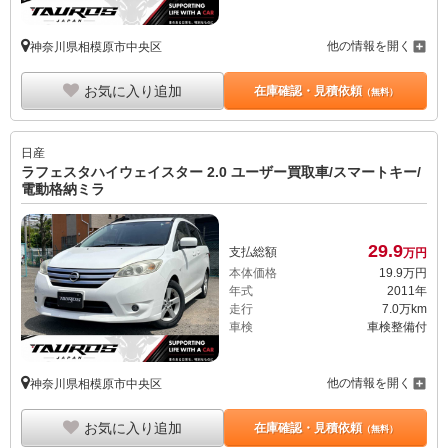
他の情報を開く
神奈川県相模原市中央区
お気に入り追加
在庫確認・見積依頼
（無料）
日産
ラフェスタハイウェイスター 2.0 ユーザー買取車/スマートキー/
電動格納ミラ
29.
9
支払総額
万円
本体価格
19.
9
万円
年式
2011年
走行
7.0万km
車検
車検整備付
他の情報を開く
神奈川県相模原市中央区
お気に入り追加
在庫確認・見積依頼
（無料）