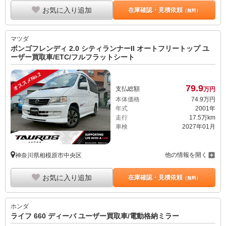
お気に入り追加
在庫確認・見積依頼
（無料）
マツダ
ボンゴフレンディ 2.0 シティランナーII オートフリートップ ユ
ーザー買取車/ETC/フルフラットシート
オススメNo.2
79.
9
支払総額
万円
本体価格
74.
9
万円
年式
2001年
走行
17.5万km
車検
2027年01月
他の情報を開く
神奈川県相模原市中央区
お気に入り追加
在庫確認・見積依頼
（無料）
ホンダ
ライフ 660 ディーバ ユーザー買取車/電動格納ミラー