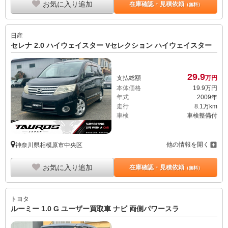
お気に入り追加
在庫確認・見積依頼
（無料）
日産
セレナ 2.0 ハイウェイスター Vセレクション ハイウェイスター
29.
9
支払総額
万円
本体価格
19.
9
万円
年式
2009年
走行
8.1万km
車検
車検整備付
他の情報を開く
神奈川県相模原市中央区
お気に入り追加
在庫確認・見積依頼
（無料）
トヨタ
ルーミー 1.0 G ユーザー買取車 ナビ 両側パワースラ