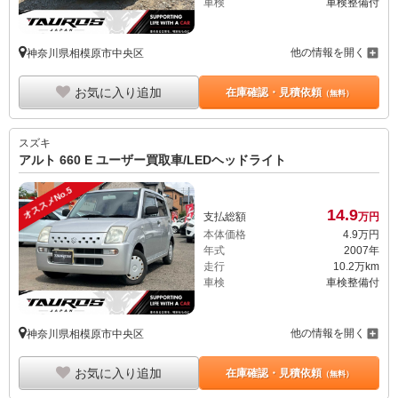
車検
車検整備付
他の情報を開く
神奈川県相模原市中央区
お気に入り追加
在庫確認・見積依頼
（無料）
スズキ
アルト 660 E ユーザー買取車/LEDヘッドライト
オススメNo.5
14.
9
支払総額
万円
本体価格
4.
9
万円
年式
2007年
走行
10.2万km
車検
車検整備付
他の情報を開く
神奈川県相模原市中央区
お気に入り追加
在庫確認・見積依頼
（無料）