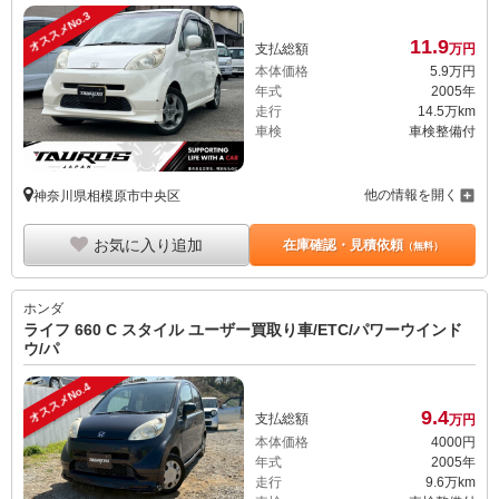
オススメNo.3
11.
9
支払総額
万円
本体価格
5.
9
万円
年式
2005年
走行
14.5万km
車検
車検整備付
他の情報を開く
神奈川県相模原市中央区
お気に入り追加
在庫確認・見積依頼
（無料）
ホンダ
ライフ 660 C スタイル ユーザー買取り車/ETC/パワーウインド
ウ/パ
オススメNo.4
9.
4
支払総額
万円
本体価格
4000
円
年式
2005年
走行
9.6万km