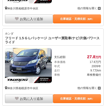
他の情報を開く
神奈川県相模原市中央区
お気に入り追加
在庫確認・見積依頼
（無料）
ホンダ
フリード 1.5 G Lパッケージ ユーザー買取車/ナビ/片側パワース
ライド
27.
8
支払総額
万円
本体価格
17.
8
万円
年式
2009年
走行
9.7万km
車検
車検整備付
他の情報を開く
神奈川県相模原市中央区
お気に入り追加
在庫確認・見積依頼
（無料）