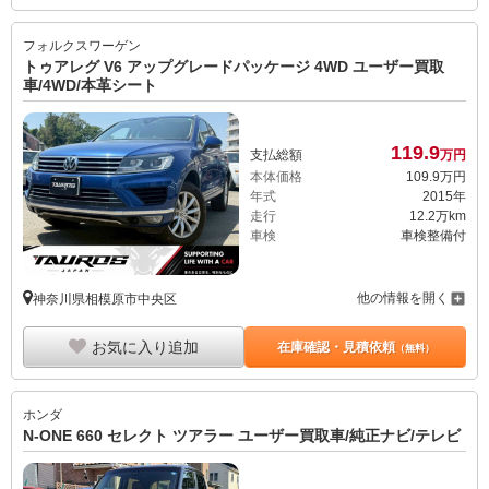
フォルクスワーゲン
トゥアレグ V6 アップグレードパッケージ 4WD ユーザー買取
車/4WD/本革シート
119.
9
支払総額
万円
本体価格
109.
9
万円
年式
2015年
走行
12.2万km
車検
車検整備付
他の情報を開く
神奈川県相模原市中央区
お気に入り追加
在庫確認・見積依頼
（無料）
ホンダ
N-ONE 660 セレクト ツアラー ユーザー買取車/純正ナビ/テレビ