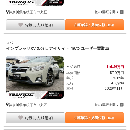
他の情報を開く
神奈川県相模原市中央区
お気に入り追加
在庫確認・見積依頼
（無料）
スバル
インプレッサXV 2.0i-L アイサイト 4WD ユーザー買取車
64.
9
支払総額
万円
本体価格
57.
9
万円
年式
2015年
走行
9.0万km
車検
2026年11月
他の情報を開く
神奈川県相模原市中央区
お気に入り追加
在庫確認・見積依頼
（無料）