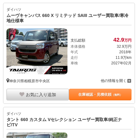
ダイハツ
ムーヴキャンバス 660 X リミテッド SAIII ユーザー買取車/寒冷
地仕様車
42.
9
支払総額
万円
本体価格
32.
9
万円
年式
2018年
走行
11.9万km
車検
2027年02月
他の情報を開く
神奈川県相模原市中央区
お気に入り追加
在庫確認・見積依頼
（無料）
ダイハツ
タント 660 カスタム Vセレクション ユーザー買取車/純正ナ
ビ/TV