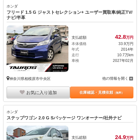
ホンダ
フリード 1.5 G ジャストセレクション+ ユーザー買取車/純正TV/
ナビ/半革
42.
8
支払総額
万円
本体価格
33.
9
万円
年式
2014年
走行
10.7万km
車検
2027年02月
他の情報を開く
神奈川県相模原市中央区
お気に入り追加
在庫確認・見積依頼
（無料）
ホンダ
ステップワゴン 2.0 G Sパッケージ ワンオーナー/社外ナビ
24.
9
支払総額
万円