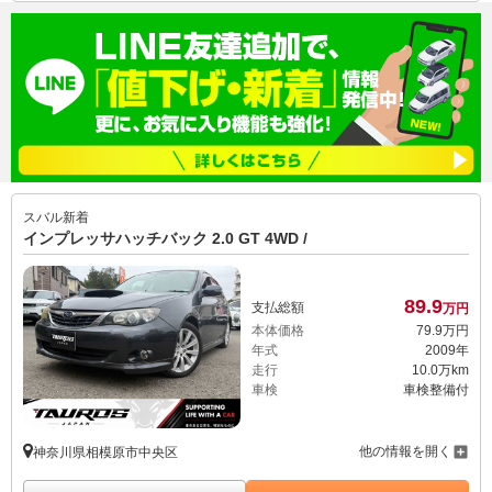
スバル
新着
インプレッサハッチバック 2.0 GT 4WD /
89.
9
支払総額
万円
本体価格
79.
9
万円
年式
2009年
走行
10.0万km
車検
車検整備付
他の情報を開く
神奈川県相模原市中央区