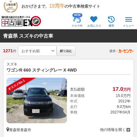
19周年
おかげさまで、
の中古車検索サイト
NEW
クルマAI
お気に入り
履歴
メニュー
青森県 スズキの中古車
1271
件
絞り込む
提供：
スズキ
ワゴンR 660 スティングレー X 4WD
オススメNo.1
17.
0
支払総額
万円
本体価格
15.
0
万円
年式
2012年
走行
9.0万km
車検
2027年04月
他の情報を開く
青森県青森市