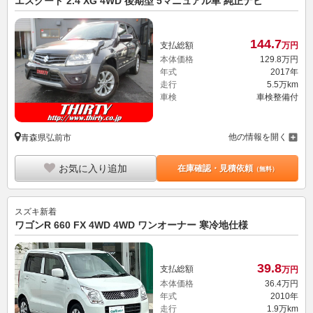
エスクード 2.4 XG 4WD 後期型 5マニュアル車 純正ナビ
144.
7
支払総額
万円
本体価格
129.
8
万円
年式
2017年
走行
5.5万km
車検
車検整備付
他の情報を開く
青森県弘前市
お気に入り追加
在庫確認・見積依頼
（無料）
スズキ
新着
ワゴンR 660 FX 4WD 4WD ワンオーナー 寒冷地仕様
39.
8
支払総額
万円
本体価格
36.
4
万円
年式
2010年
走行
1.9万km