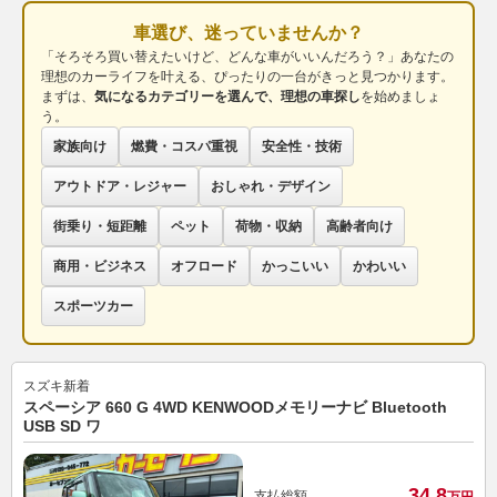
車選び、迷っていませんか？
「そろそろ買い替えたいけど、どんな車がいいんだろう？」あなたの
理想のカーライフを叶える、ぴったりの一台がきっと見つかります。
まずは、
気になるカテゴリーを選んで、理想の車探し
を始めましょ
う。
家族向け
燃費・コスパ重視
安全性・技術
アウトドア・レジャー
おしゃれ・デザイン
街乗り・短距離
ペット
荷物・収納
高齢者向け
商用・ビジネス
オフロード
かっこいい
かわいい
スポーツカー
スズキ
新着
スペーシア 660 G 4WD KENWOODメモリーナビ Bluetooth
USB SD ワ
34.
8
支払総額
万円