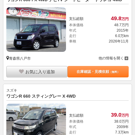
49.
8
支払総額
万円
本体価格
48.
7
万円
年式
2015年
走行
6.0万km
車検
2026年11月
他の情報を開く
青森県八戸市
お気に入り追加
在庫確認・見積依頼
（無料）
スズキ
ワゴンR 660 スティングレー X 4WD
39.
0
支払総額
万円
本体価格
38.
0
万円
年式
2009年
走行
7.3万km