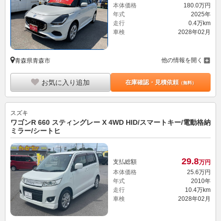
本体価格
180.
0
万円
年式
2025年
走行
0.4万km
車検
2028年02月
他の情報を開く
青森県青森市
お気に入り追加
在庫確認・見積依頼
（無料）
スズキ
ワゴンR 660 スティングレー X 4WD HID/スマートキー/電動格納
ミラー/シートヒ
29.
8
支払総額
万円
本体価格
25.
6
万円
年式
2010年
走行
10.4万km
車検
2028年02月