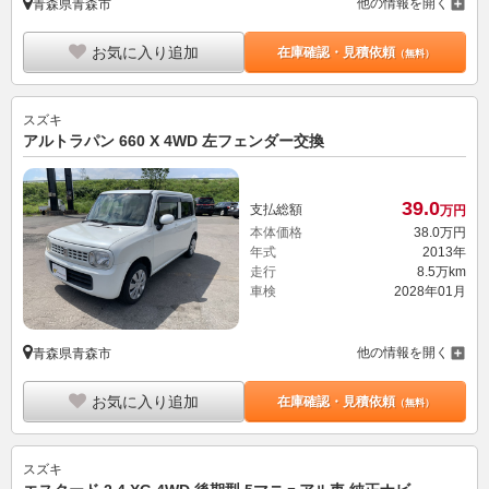
他の情報を開く
青森県青森市
お気に入り追加
在庫確認・見積依頼
（無料）
スズキ
アルトラパン 660 X 4WD 左フェンダー交換
39.
0
支払総額
万円
本体価格
38.
0
万円
年式
2013年
走行
8.5万km
車検
2028年01月
他の情報を開く
青森県青森市
お気に入り追加
在庫確認・見積依頼
（無料）
スズキ