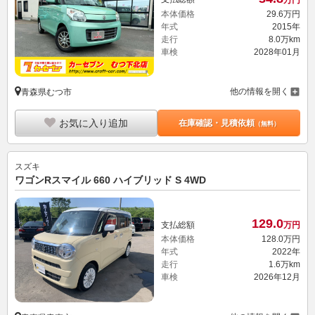
本体価格
29.
6
万円
年式
2015年
走行
8.0万km
車検
2028年01月
他の情報を開く
青森県むつ市
お気に入り追加
在庫確認・見積依頼
（無料）
スズキ
ワゴンRスマイル 660 ハイブリッド S 4WD
129.
0
支払総額
万円
本体価格
128.
0
万円
年式
2022年
走行
1.6万km
車検
2026年12月