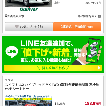
車検
2027年01月
他の情報を開く
青森県八戸市
お気に入り追加
在庫確認・見積依頼
（無料）
スズキ
スイフト 1.2 ハイブリッド MX 4WD 保証3年距離無制限 寒冷地
仕様 シートヒー
188.
9
支払総額
万円