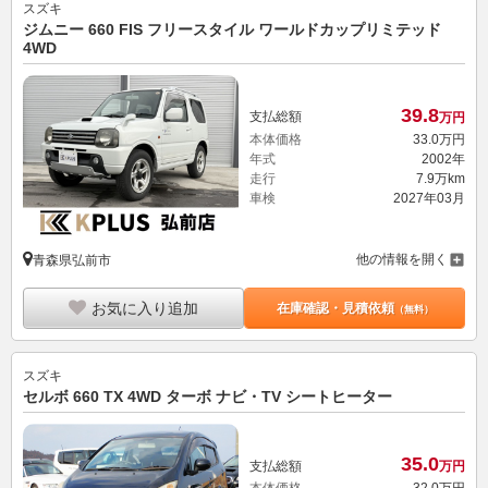
スズキ
ジムニー 660 FIS フリースタイル ワールドカップリミテッド
4WD
39.
8
支払総額
万円
本体価格
33.
0
万円
年式
2002年
走行
7.9万km
車検
2027年03月
他の情報を開く
青森県弘前市
お気に入り追加
在庫確認・見積依頼
（無料）
スズキ
セルボ 660 TX 4WD ターボ ナビ・TV シートヒーター
35.
0
支払総額
万円