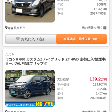
本体価格
32.
0
万円
年式
2008年
走行
12.3万km
車検
2027年03月
他の情報を開く
青森県八戸市
お気に入り追加
在庫確認・見積依頼
（無料）
スズキ
ワゴンR 660 カスタムZ ハイブリッド ZT 4WD 京都仕入/禁煙車/
ターボ/ALPINEフリップダ
139.
2
支払総額
万円
本体価格
129.
9
万円
年式
2023年
走行
5.4万km
車検
2028年03月