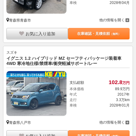
車検
2028年04月
他の情報を開く
青森県青森市
お気に入り追加
在庫確認・見積依頼
（無料）
スズキ
イグニス 1.2 ハイブリッド MZ セーフティパッケージ装着車
4WD 寒冷地仕様/禁煙車/衝突軽減サポート/レー
102.
8
支払総額
万円
本体価格
89.
9
万円
年式
2017年
走行
3.3万km
車検
2028年01月
他の情報を開く
青森県八戸市