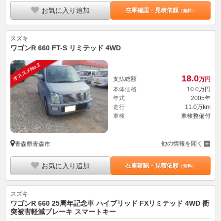
お気に入り追加
在庫確認・見積依頼
（無料）
スズキ
ワゴンR 660 FT-S リミテッド 4WD
オススメNo.2
18.
0
支払総額
万円
本体価格
10.
0
万円
年式
2005年
走行
11.0万km
車検
車検整備付
他の情報を開く
青森県青森市
お気に入り追加
在庫確認・見積依頼
（無料）
スズキ
ワゴンR 660 25周年記念車 ハイブリッド FXリミテッド 4WD 衝
突被害軽減ブレーキ スマートキー