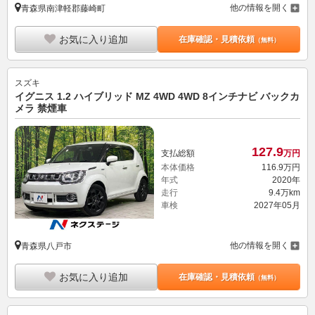
他の情報を開く
青森県南津軽郡藤崎町
お気に入り追加
在庫確認・見積依頼
（無料）
スズキ
イグニス 1.2 ハイブリッド MZ 4WD 4WD 8インチナビ バックカ
メラ 禁煙車
127.
9
支払総額
万円
本体価格
116.
9
万円
年式
2020年
走行
9.4万km
車検
2027年05月
他の情報を開く
青森県八戸市
お気に入り追加
在庫確認・見積依頼
（無料）