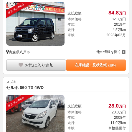
オススメNo.3
84.
8
支払総額
万円
本体価格
82.
3
万円
年式
2019年
走行
4.5万km
車検
2028年02月
他の情報を開く
青森県八戸市
お気に入り追加
在庫確認・見積依頼
（無料）
スズキ
セルボ 660 TX 4WD
オススメNo.4
28.
0
支払総額
万円
本体価格
20.
0
万円
年式
2008年
走行
11.0万km
車検
車検整備付