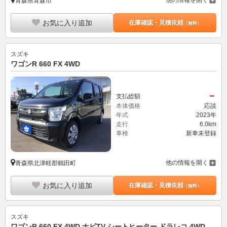
他の情報を開く
青森県青森市
お気に入り追加
在庫確認・見積依頼
（無料）
スズキ
ワゴンR 660 FX 4WD
－
支払総額
本体価格
応談
年式
2023年
走行
6.0km
車検
新車未登録
他の情報を開く
青森県北津軽郡鶴田町
お気に入り追加
在庫確認・見積依頼
（無料）
スズキ
ワゴンR 660 FX 4WD ナビTV シートヒーター ドラレコ 4WD