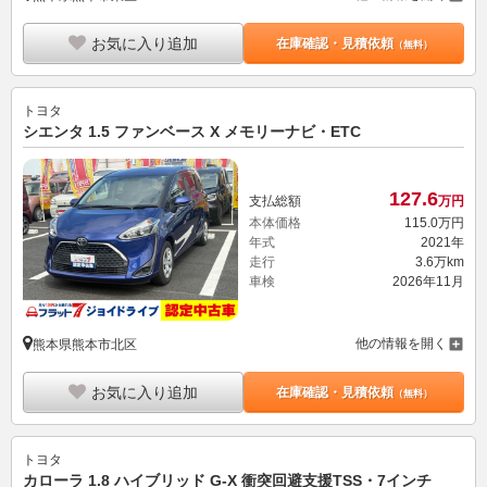
お気に入り追加
在庫確認・見積依頼
（無料）
トヨタ
シエンタ 1.5 ファンベース X メモリーナビ・ETC
127.
6
支払総額
万円
本体価格
115.
0
万円
年式
2021年
走行
3.6万km
車検
2026年11月
他の情報を開く
熊本県熊本市北区
お気に入り追加
在庫確認・見積依頼
（無料）
トヨタ
カローラ 1.8 ハイブリッド G-X 衝突回避支援TSS・7インチ