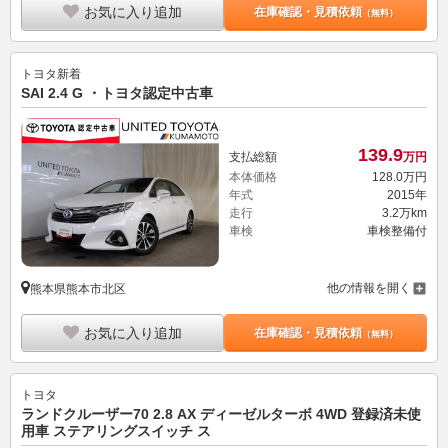
お気に入り追加
在庫確認・見積依頼
（無料）
トヨタ
新着
SAI 2.4 G ・トヨタ認定中古車
139.
9
支払総額
万円
本体価格
128.
0
万円
年式
2015年
走行
3.2万km
車検
車検整備付
他の情報を開く
熊本県熊本市北区
お気に入り追加
在庫確認・見積依頼
（無料）
トヨタ
ランドクルーザー70 2.8 AX ディーゼルターボ 4WD 登録済未使
用車 ステアリングスイッチ ス