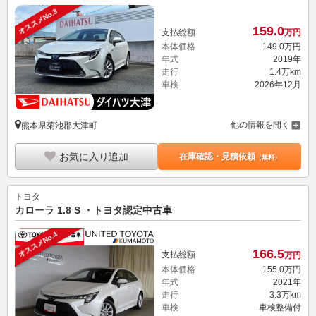
オススメNo.3
159.
0
支払総額
万円
本体価格
149.
0
万円
年式
2019年
走行
1.4万km
車検
2026年12月
他の情報を開く
熊本県菊池郡大津町
お気に入り追加
在庫確認・見積依頼
（無料）
トヨタ
カローラ 1.8 S ・トヨタ認定中古車
オススメNo.4
166.
5
支払総額
万円
本体価格
155.
0
万円
年式
2021年
走行
3.3万km
車検
車検整備付