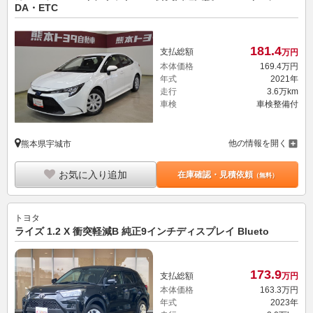
DA・ETC
181.
4
支払総額
万円
本体価格
169.
4
万円
年式
2021年
走行
3.6万km
車検
車検整備付
他の情報を開く
熊本県宇城市
お気に入り追加
在庫確認・見積依頼
（無料）
トヨタ
ライズ 1.2 X 衝突軽減B 純正9インチディスプレイ Blueto
173.
9
支払総額
万円
本体価格
163.
3
万円
年式
2023年