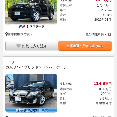
支払総額
万円
本体価格
170.
7
万円
年式
2026年
走行
6.0km
車検
2029年01月
他の情報を開く
熊本県熊本市東区
お気に入り追加
在庫確認・見積依頼
（無料）
トヨタ
カムリハイブリッド 2.5 Gパッケージ
114.
8
支払総額
万円
本体価格
108.
0
万円
年式
2014年
走行
7.8万km
車検
車検整備付