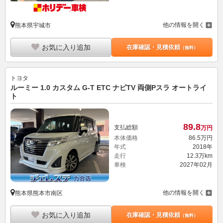
他の情報を開く
熊本県宇城市
お気に入り追加
在庫確認・見積依頼
（無料）
トヨタ
ルーミー 1.0 カスタム G-T ETC ナビTV 両側Pスラ オートライ
ト
89.
8
支払総額
万円
本体価格
86.
5
万円
年式
2018年
走行
12.3万km
車検
2027年02月
他の情報を開く
熊本県熊本市南区
お気に入り追加
在庫確認・見積依頼
（無料）