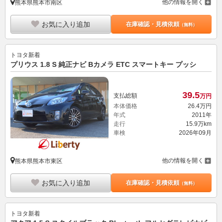
他の情報を開く
熊本県熊本市南区
お気に入り追加
在庫確認・見積依頼
（無料）
トヨタ
新着
プリウス 1.8 S 純正ナビ Bカメラ ETC スマートキー プッシ
39.
5
支払総額
万円
本体価格
26.
4
万円
年式
2011年
走行
15.9万km
車検
2026年09月
他の情報を開く
熊本県熊本市東区
お気に入り追加
在庫確認・見積依頼
（無料）
トヨタ
新着