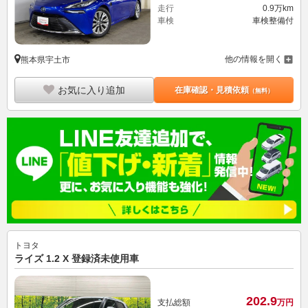
走行
0.9万km
車検
車検整備付
他の情報を開く
熊本県宇土市
お気に入り追加
在庫確認・見積依頼
（無料）
トヨタ
ライズ 1.2 X 登録済未使用車
202.
9
支払総額
万円