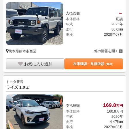
－
支払総額
本体価格
応談
年式
2025年
走行
30.0km
車検
2028年07月
他の情報を開く
熊本県熊本市西区
お気に入り追加
在庫確認・見積依頼
（無料）
トヨタ
新着
ライズ 1.0 Z
169.
8
支払総額
万円
本体価格
160.
8
万円
年式
2020年
走行
4.4万km
車検
2027年03月