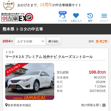
19周年
おかげさまで、
の中古車検索サイト
NEW
クルマAI
お気に入り
履歴
メニュー
熊本県 トヨタの中古車
2054
件
絞り込む
提供：
トヨタ
マークX 2.5 プレミアム 社外ナビ クルーズコントロール
オススメNo.1
100.
0
支払総額
万円
本体価格
90.
0
万円
年式
2016年
走行
7.1万km
車検
2027年03月
他の情報を開く
熊本県熊本市南区