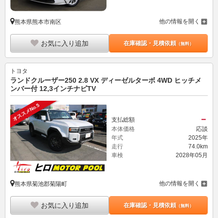
他の情報を開く
熊本県熊本市南区
お気に入り追加
在庫確認・見積依頼
（無料）
トヨタ
ランドクルーザー250 2.8 VX ディーゼルターボ 4WD ヒッチメ
ンバー付 12,3インチナビTV
オススメNo.5
－
支払総額
本体価格
応談
年式
2025年
走行
74.0km
車検
2028年05月
他の情報を開く
熊本県菊池郡菊陽町
お気に入り追加
在庫確認・見積依頼
（無料）