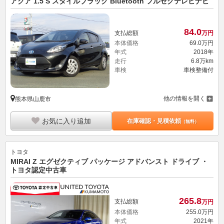
アクア 1.5 S スタイルブラック Bluetooth フルセグテレビナビ
84.
0
支払総額
万円
本体価格
69.
0
万円
年式
2018年
走行
6.8万km
車検
車検整備付
他の情報を開く
熊本県山鹿市
お気に入り追加
在庫確認・見積依頼
（無料）
トヨタ
MIRAI Z エグゼクティブ パッケージ アドバンスト ドライブ ・
トヨタ認定中古車
265.
8
支払総額
万円
本体価格
255.
0
万円
年式
2021年