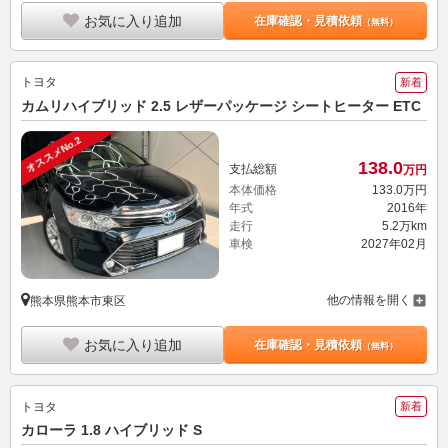
お気に入り追加
在庫確認・見積依頼
（無料）
トヨタ
新着
カムリハイブリッド 2.5 レザーパッケージ シートヒーター ETC
オススメNo.2
138.
0
支払総額
万円
本体価格
133.
0
万円
年式
2016年
走行
5.2万km
車検
2027年02月
他の情報を開く
熊本県熊本市東区
お気に入り追加
在庫確認・見積依頼
（無料）
トヨタ
新着
カローラ 1.8 ハイブリッド S