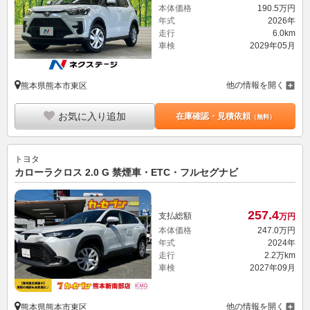
本体価格
190.
5
万円
年式
2026年
走行
6.0km
車検
2029年05月
他の情報を開く
熊本県熊本市東区
お気に入り追加
在庫確認・見積依頼
（無料）
トヨタ
カローラクロス 2.0 G 禁煙車・ETC・フルセグナビ
257.
4
支払総額
万円
本体価格
247.
0
万円
年式
2024年
走行
2.2万km
車検
2027年09月
他の情報を開く
熊本県熊本市東区