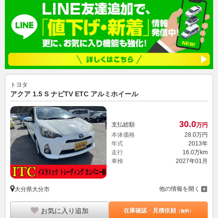
トヨタ
アクア 1.5 S ナビTV ETC アルミホイール
30.
0
支払総額
万円
本体価格
28.
0
万円
年式
2013年
走行
16.0万km
車検
2027年01月
他の情報を開く
大分県大分市
お気に入り追加
在庫確認・見積依頼
（無料）