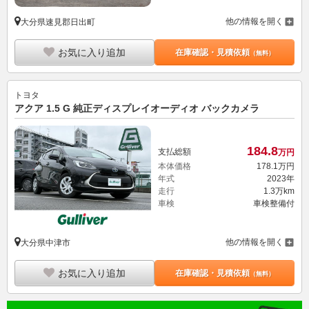
他の情報を開く
大分県速見郡日出町
お気に入り追加
在庫確認・見積依頼
（無料）
トヨタ
アクア 1.5 G 純正ディスプレイオーディオ バックカメラ
184.
8
支払総額
万円
本体価格
178.
1
万円
年式
2023年
走行
1.3万km
車検
車検整備付
他の情報を開く
大分県中津市
お気に入り追加
在庫確認・見積依頼
（無料）