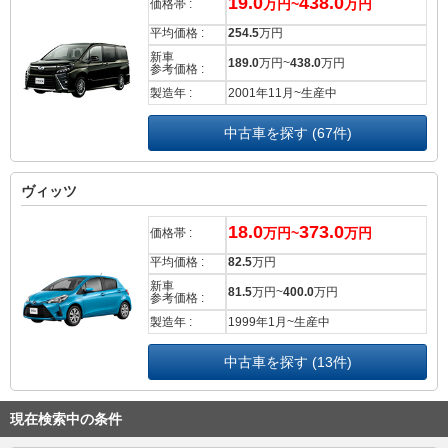
19.0
438.0
万円~
万円
価格帯 :
平均価格 :
254.5
万円
新車
189.0
万円~
438.0
万円
参考価格 :
製造年 :
2001年11月~生産中
中古車を探す (67件)
ヴィッツ
18.0
373.0
万円~
万円
価格帯 :
平均価格 :
82.5
万円
新車
81.5
万円~
400.0
万円
参考価格 :
製造年 :
1999年1月~生産中
中古車を探す (13件)
現在検索中の条件