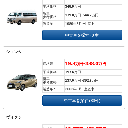
平均価格 :
346.9
万円
新車
139.8
万円~
544.2
万円
参考価格 :
製造年 :
1989年8月~生産中
中古車を探す (8件)
シエンタ
19.8
388.0
万円~
万円
価格帯 :
平均価格 :
193.6
万円
新車
137.0
万円~
392.8
万円
参考価格 :
製造年 :
2003年9月~生産中
中古車を探す (63件)
ヴォクシー