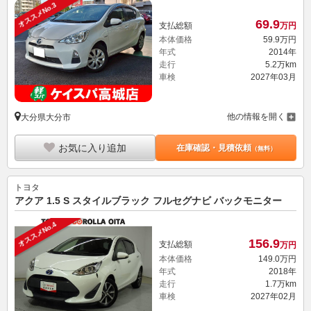
オススメNo.3
69.
9
支払総額
万円
本体価格
59.
9
万円
年式
2014年
走行
5.2万km
車検
2027年03月
他の情報を開く
大分県大分市
お気に入り追加
在庫確認・見積依頼
（無料）
トヨタ
アクア 1.5 S スタイルブラック フルセグナビ バックモニター
オススメNo.4
156.
9
支払総額
万円
本体価格
149.
0
万円
年式
2018年
走行
1.7万km
車検
2027年02月