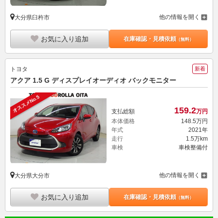
他の情報を開く
大分県臼杵市
お気に入り追加
在庫確認・見積依頼
（無料）
トヨタ
新着
アクア 1.5 G ディスプレイオーディオ バックモニター
オススメNo.5
159.
2
支払総額
万円
本体価格
148.
5
万円
年式
2021年
走行
1.5万km
車検
車検整備付
他の情報を開く
大分県大分市
お気に入り追加
在庫確認・見積依頼
（無料）