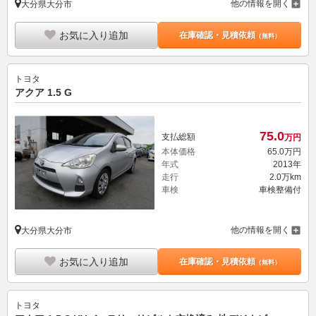
他の情報を開く
大分県大分市
お気に入り追加
在庫確認・見積依頼
（無料）
トヨタ
アクア 1.5 G
75.
0
支払総額
万円
本体価格
65.
0
万円
年式
2013年
走行
2.0万km
車検
車検整備付
他の情報を開く
大分県大分市
お気に入り追加
在庫確認・見積依頼
（無料）
トヨタ