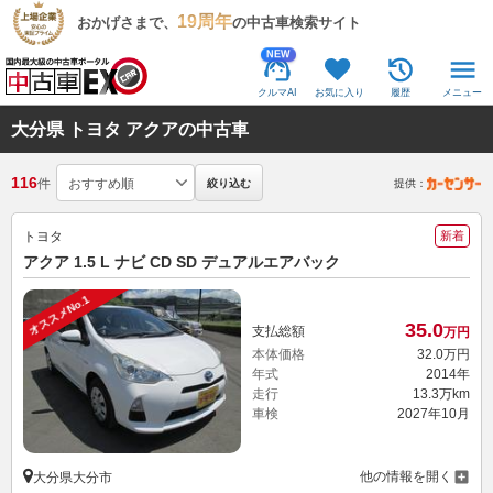
19周年
おかげさまで、
の中古車検索サイト
NEW
クルマAI
お気に入り
履歴
メニュー
大分県 トヨタ アクアの中古車
116
件
絞り込む
提供：
トヨタ
新着
アクア 1.5 L ナビ CD SD デュアルエアバック
オススメNo.1
35.
0
支払総額
万円
本体価格
32.
0
万円
年式
2014年
走行
13.3万km
車検
2027年10月
他の情報を開く
大分県大分市