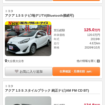
トヨタ
アクア 1.5 S ナビ/地デジTV(Bluetooth接続可)
125.
0
支払総額
万円
本体価格
120.
0
万円
年式
2019年
走行
4.6万km
車検
2026年10月
他の情報を開く
大分県大分市
お気に入り追加
在庫確認・見積依頼
（無料）
トヨタ
アクア 1.5 S スタイルブラック 純正ナビ(AM FM CD BT)
134.
8