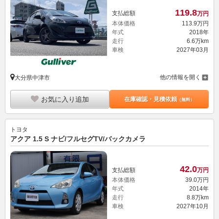
119.
8
支払総額
万円
本体価格
113.
9
万円
年式
2018年
走行
6.6万km
車検
2027年03月
他の情報を開く
大分県中津市
お気に入り追加
在庫確認・見積依頼
（無料）
トヨタ
アクア 1.5 S ナビ/フルセグTV/バックカメラ
42.
0
支払総額
万円
本体価格
39.
0
万円
年式
2014年
走行
8.8万km
車検
2027年10月