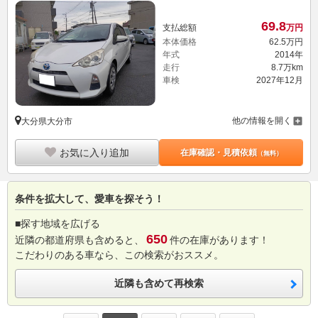
69.
8
支払総額
万円
本体価格
62.
5
万円
年式
2014年
走行
8.7万km
車検
2027年12月
他の情報を開く
大分県大分市
お気に入り追加
在庫確認・見積依頼
（無料）
条件を拡大して、愛車を探そう！
■探す地域を広げる
650
近隣の都道府県も含めると、
件の在庫があります！
こだわりのある車なら、この検索がおススメ。
近隣も含めて再検索