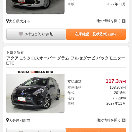
車検
2027年11月
他の情報を開く
大分県大分市
お気に入り追加
在庫確認・見積依頼
（無料）
トヨタ
新着
アクア 1.5 クロスオーバー グラム フルセグナビ バックモニター
ETC
117.
3
支払総額
万円
本体価格
108.
9
万円
年式
2018年
走行
7.2万km
車検
2027年11月
他の情報を開く
大分県別府市