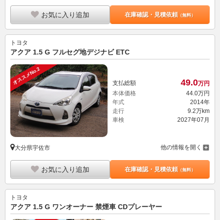
お気に入り追加
在庫確認・見積依頼
（無料）
トヨタ
アクア 1.5 G フルセグ地デジナビ ETC
オススメNo.2
49.
0
支払総額
万円
本体価格
44.
0
万円
年式
2014年
走行
9.2万km
車検
2027年07月
他の情報を開く
大分県宇佐市
お気に入り追加
在庫確認・見積依頼
（無料）
トヨタ
アクア 1.5 G ワンオーナー 禁煙車 CDプレーヤー