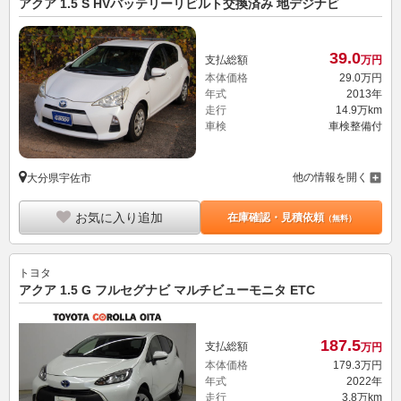
アクア 1.5 S HVバッテリーリビルト交換済み 地デジナビ
39.
0
支払総額
万円
本体価格
29.
0
万円
年式
2013年
走行
14.9万km
車検
車検整備付
他の情報を開く
大分県宇佐市
お気に入り追加
在庫確認・見積依頼
（無料）
トヨタ
アクア 1.5 G フルセグナビ マルチビューモニタ ETC
187.
5
支払総額
万円
本体価格
179.
3
万円
年式
2022年
走行
3.8万km