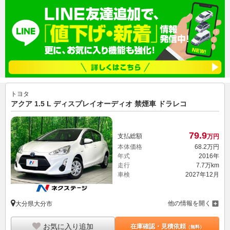
トヨタ
アクア 1.5 L ディスプレイオーディオ 禁煙車 ドラレコ
79.
9
支払総額
万円
本体価格
68.
2
万円
年式
2016年
走行
7.7万km
車検
2027年12月
他の情報を開く
大分県大分市
お気に入り追加
在庫確認・見積依頼
（無料）