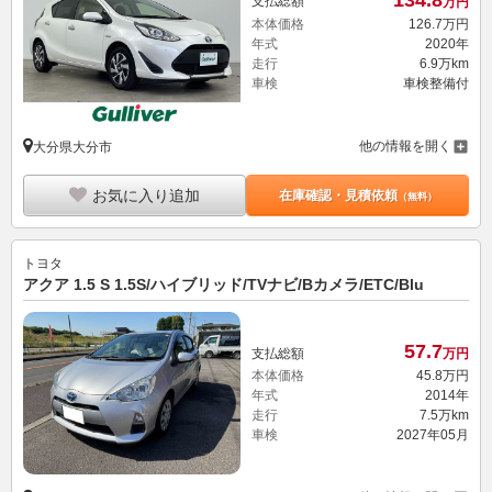
支払総額
万円
本体価格
126.
7
万円
年式
2020年
走行
6.9万km
車検
車検整備付
他の情報を開く
大分県大分市
お気に入り追加
在庫確認・見積依頼
（無料）
トヨタ
アクア 1.5 S 1.5S/ハイブリッド/TVナビ/Bカメラ/ETC/Blu
57.
7
支払総額
万円
本体価格
45.
8
万円
年式
2014年
走行
7.5万km
車検
2027年05月