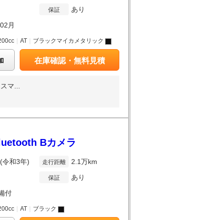
あり
保証
年02月
200cc
｜
AT
｜
ブラックマイカメタリック
加
在庫確認・無料見積
マ...
etooth Bカメラ
年(令和3年)
2.1万km
走行距離
あり
保証
備付
200cc
｜
AT
｜
ブラック