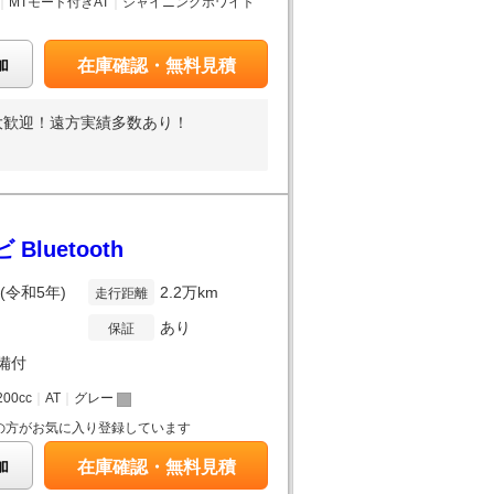
｜
MTモード付きAT
｜
シャイニングホワイト
加
在庫確認・無料見積
大歓迎！遠方実績多数あり！
luetooth
年(令和5年)
2.2万km
走行距離
あり
保証
備付
200cc
｜
AT
｜
グレー
の方がお気に入り登録しています
加
在庫確認・無料見積