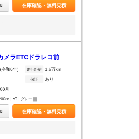
加
在庫確認・無料見積
.
囲カメラETCドラレコ前
年(令和6年)
1.6万km
走行距離
あり
保証
年08月
200cc
｜
AT
｜
グレー
加
在庫確認・無料見積