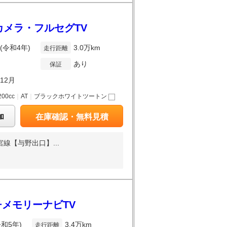
カメラ・フルセグTV
年(令和4年)
3.0万km
走行距離
あり
保証
年12月
200cc
｜
AT
｜
ブラックホワイトツートン
加
在庫確認・無料見積
線【与野出口】...
チメモリーナビTV
令和5年)
3.4万km
走行距離