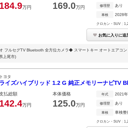
184.
9
169.
0
あり
修理歴
万円
万円
2028
車検
クロカン・SUV
｜
1,
お気に入りに追
ルセグTV Bluetooth 全方位カメラ◆ スマートキー オートエアコン ス
県上尾市)
トヨタ
ライズハイブリッド 1.2 G 純正メモリーナビTV Blu
支払総額
本体価格
2021
年式
142.
4
125.
0
あり
修理歴
万円
万円
車検整
車検
クロカン・SUV
｜
1,