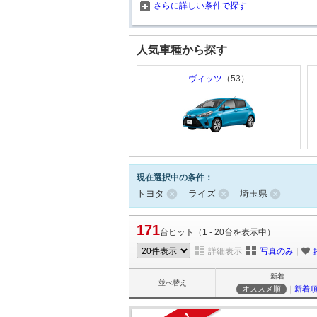
さらに詳しい条件で探す
人気車種から探す
ヴィッツ
（53）
現在選択中の条件：
トヨタ
ライズ
埼玉県
171
台ヒット（1 - 20台を表示中）
詳細表示
写真のみ
｜
新着
並べ替え
オススメ順
｜
新着