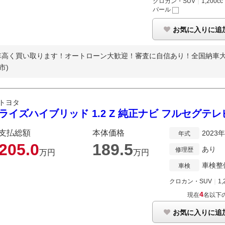
クロカン・SUV
｜
1,200cc
パール
お気に入りに追
車高く買い取ります！オートローン大歓迎！審査に自信あり！全国納車
市)
トヨタ
ライズハイブリッド 1.2 Z 純正ナビ フルセグテレビ B
支払総額
本体価格
2023
年式
205.
0
189.
5
あり
修理歴
万円
万円
車検整
車検
クロカン・SUV
｜
1,
4
現在
名以下
お気に入りに追