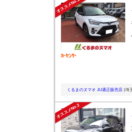
オススメNo.1
くるまのヌマオ JU適正販売店
(埼
オススメNo.2