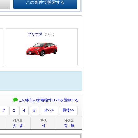
プリウス
（582）
この条件の新着物件LINEを登録する
次へ>
最後>>
2
3
4
5
排気量
車検
修復歴
少
｜
多
付
有
｜
無