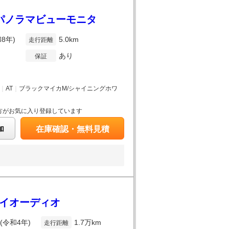
車/パノラマビューモニタ
和8年)
5.0km
走行距離
あり
保証
｜
AT
｜
ブラックマイカM/シャイニングホワ
方がお気に入り登録しています
加
在庫確認・無料見積
レイオーディオ
年(令和4年)
1.7万km
走行距離