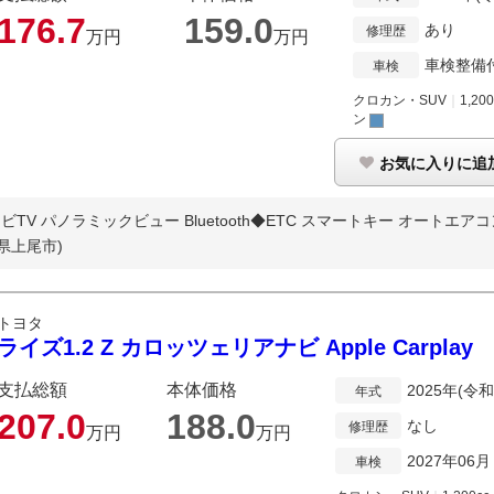
176.
7
159.
0
あり
修理歴
万円
万円
車検整備
車検
クロカン・SUV
｜
1,200
ン
お気に入りに追
 パノラミックビュー Bluetooth◆ETC スマートキー オートエアコン 
県上尾市)
トヨタ
ライズ1.2 Z カロッツェリアナビ Apple Carplay
支払総額
本体価格
2025年(令和
年式
207.
0
188.
0
なし
修理歴
万円
万円
2027年06月
車検