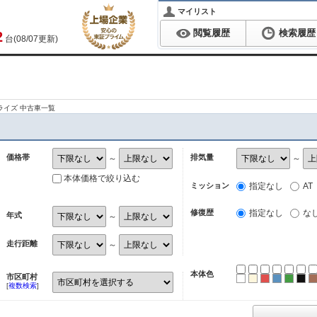
マイリスト
閲覧履歴
検索履歴
2
台(08/07更新)
ライズ 中古車一覧
価格帯
排気量
～
～
本体価格で絞り込む
ミッション
指定なし
AT
修復歴
指定なし
な
年式
～
走行距離
～
本体色
市区町村
ホワイト
パール
レッド
ブルー
グリ
ブ
[
複数検索
]