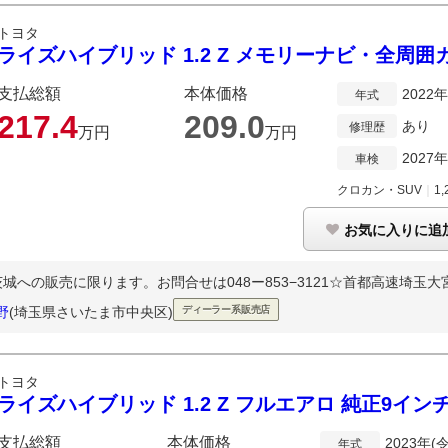
トヨタ
ライズハイブリッド 1.2 Z メモリーナビ・全周囲
支払総額
本体価格
2022
年式
217.
4
209.
0
あり
修理歴
万円
万円
2027
車検
クロカン・SUV
｜
1,
お気に入りに追
への販売に限ります。お問合せは048ー853−3121☆首都高速埼玉大宮
野
(埼玉県さいたま市中央区)
ディーラー系販売店
トヨタ
ライズハイブリッド 1.2 Z フルエアロ 純正9イン
支払総額
本体価格
2023年(
年式