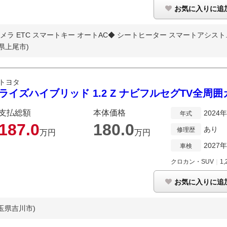
お気に入りに追
 Bカメラ ETC スマートキー オートAC◆ シートヒーター スマートアシスト..
県上尾市)
トヨタ
ライズハイブリッド 1.2 Z ナビフルセグTV全周
支払総額
本体価格
2024
年式
187.
0
180.
0
あり
修理歴
万円
万円
2027
車検
クロカン・SUV
｜
1,
お気に入りに追
玉県吉川市)