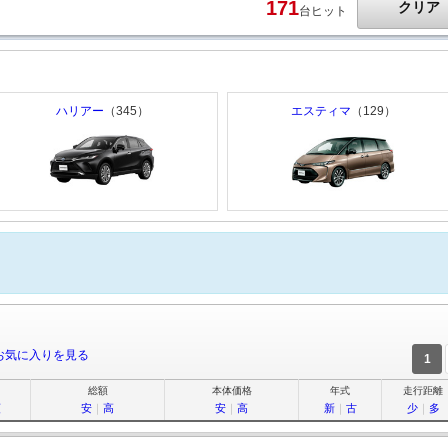
171
クリア
台ヒット
ハリアー
（345）
エスティマ
（129）
お気に入りを見る
1
総額
本体価格
年式
走行距離
順
安
｜
高
安
｜
高
新
｜
古
少
｜
多