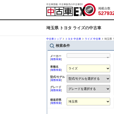
中古車情報･中古車販売の中古車EX
掲載台数
5
2
7
9
3
埼玉県 トヨタ ライズの中古車
中古車トップ
トヨタ 中古車
ライズ 中古車
埼玉県 
検索条件
メーカー
[
複数検索
]
車種名
[
複数検索
]
型式/モデル
[
複数検索
]
グレード
[
複数検索
]
都道府県
[
複数検索
]