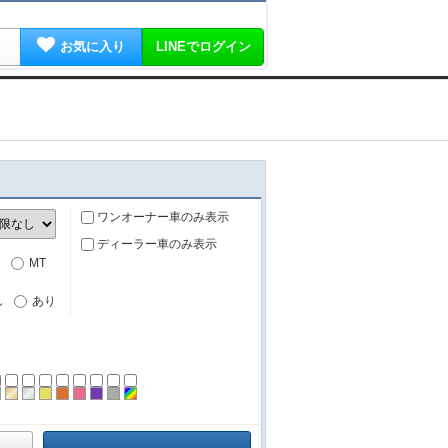
お気に入り
LINEでログイン
ワンオーナー車のみ表示
ディーラー車のみ表示
MT
し
あり
ーン
ラック
ブラウン
ゴールド
シルバー
イエロー
オレンジ
ピンク
パープル
グレー
その他