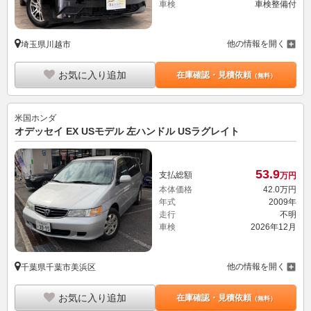
車検
車検整備付
他の情報を開く
埼玉県川越市
お気に入り追加
在庫確認・見積依頼
（無料）
米国ホンダ
オデッセイ EX USモデル 左ハンドル USラグレイト
53.
9
支払総額
万円
本体価格
42.
0
万円
年式
2009年
走行
不明
車検
2026年12月
他の情報を開く
千葉県千葉市美浜区
お気に入り追加
在庫確認・見積依頼
（無料）