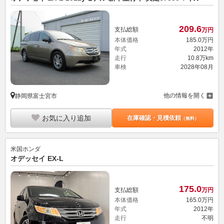
209.
6
支払総額
万円
本体価格
185.
0
万円
年式
2012年
走行
10.8万km
車検
2028年08月
他の情報を開く
静岡県富士宮市
お気に入り追加
在庫確認・見積依頼
（無料）
米国ホンダ
オデッセイ EX-L
175.
0
支払総額
万円
本体価格
165.
0
万円
年式
2012年
走行
不明