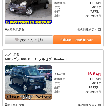
本体価格
11.
8
万円
年式
2012年
走行
7.7万km
車検
2027年06月
他の情報を開く
岐阜県羽島市
お気に入り追加
在庫確認・見積依頼
（無料）
スズキ
新着
MRワゴン 660 X ETC フルセグ Bluetooth
16.
8
支払総額
万円
本体価格
11.
8
万円
年式
2014年
走行
15.1万km
車検
2028年08月
他の情報を開く
埼玉県川越市