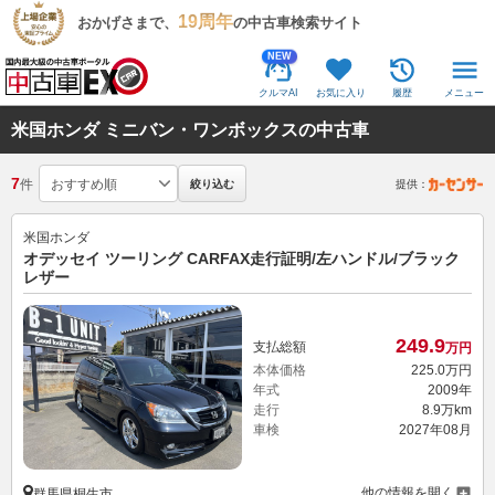
19周年
おかげさまで、
の中古車検索サイト
NEW
クルマAI
お気に入り
履歴
メニュー
米国ホンダ ミニバン・ワンボックスの中古車
7
件
絞り込む
提供：
米国ホンダ
オデッセイ ツーリング CARFAX走行証明/左ハンドル/ブラック
レザー
249.
9
支払総額
万円
本体価格
225.
0
万円
年式
2009年
走行
8.9万km
車検
2027年08月
他の情報を開く
群馬県桐生市