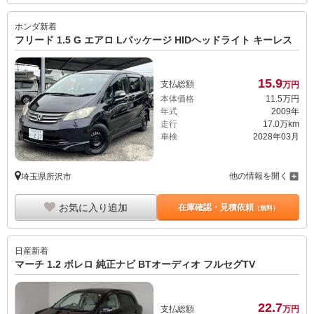
ホンダ
新着
フリード 1.5 G エアロ Lパッケージ HIDヘッドライト キーレス
15.
9
支払総額
万円
本体価格
11.
5
万円
年式
2009年
走行
17.0万km
車検
2028年03月
他の情報を開く
埼玉県所沢市
お気に入り追加
在庫確認・見積依頼
（無料）
日産
新着
マーチ 1.2 ボレロ 純正ナビ BTオーディオ フルセグTV
22.
7
支払総額
万円