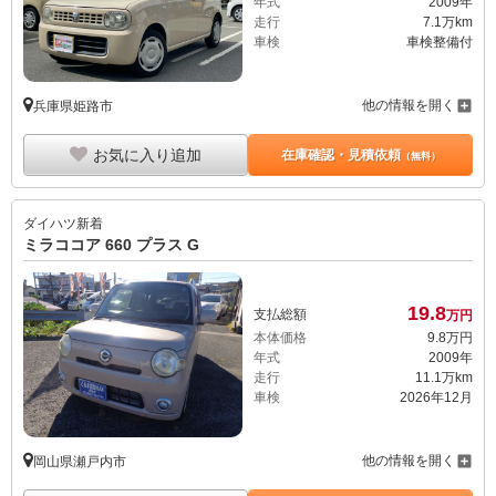
年式
2009年
走行
7.1万km
車検
車検整備付
他の情報を開く
兵庫県姫路市
お気に入り追加
在庫確認・見積依頼
（無料）
ダイハツ
新着
ミラココア 660 プラス G
19.
8
支払総額
万円
本体価格
9.
8
万円
年式
2009年
走行
11.1万km
車検
2026年12月
他の情報を開く
岡山県瀬戸内市