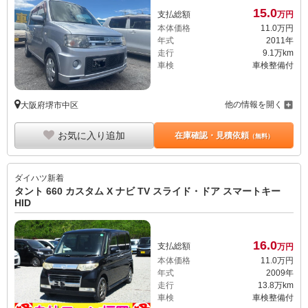
15.
0
支払総額
万円
本体価格
11.
0
万円
年式
2011年
走行
9.1万km
車検
車検整備付
他の情報を開く
大阪府堺市中区
お気に入り追加
在庫確認・見積依頼
（無料）
ダイハツ
新着
タント 660 カスタム X ナビ TV スライド・ドア スマートキー
HID
16.
0
支払総額
万円
本体価格
11.
0
万円
年式
2009年
走行
13.8万km
車検
車検整備付