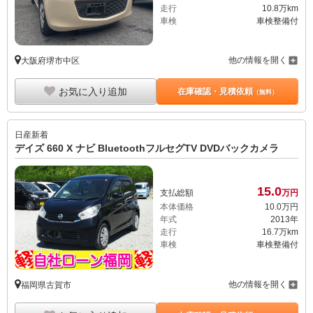
走行
10.8万km
車検
車検整備付
他の情報を開く
大阪府堺市中区
お気に入り追加
在庫確認・見積依頼
（無料）
日産
新着
デイズ 660 X ナビ BluetoothフルセグTV DVDバックカメラ
15.
0
支払総額
万円
本体価格
10.
0
万円
年式
2013年
走行
16.7万km
車検
車検整備付
他の情報を開く
福岡県古賀市