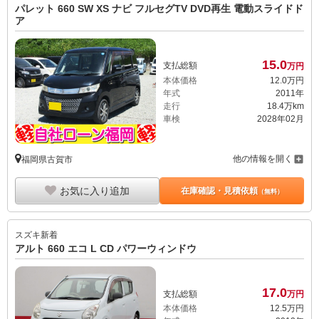
パレット 660 SW XS ナビ フルセグTV DVD再生 電動スライドド
ア
15.
0
支払総額
万円
本体価格
12.
0
万円
年式
2011年
走行
18.4万km
車検
2028年02月
他の情報を開く
福岡県古賀市
お気に入り追加
在庫確認・見積依頼
（無料）
スズキ
新着
アルト 660 エコ L CD パワーウィンドウ
17.
0
支払総額
万円
本体価格
12.
5
万円