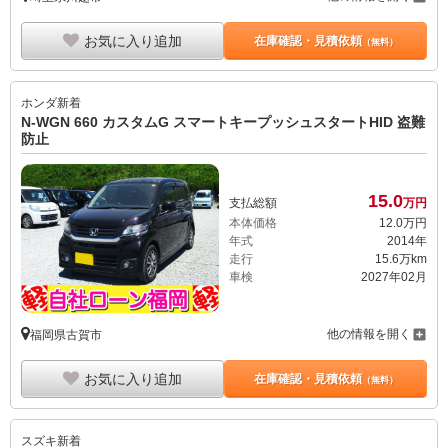
お気に入り追加
在庫確認・見積依頼
（無料）
ホンダ
新着
N-WGN 660 カスタムG スマートキープッシュスタートHID 盗難
防止
15.
0
支払総額
万円
本体価格
12.
0
万円
年式
2014年
走行
15.6万km
車検
2027年02月
他の情報を開く
福岡県古賀市
お気に入り追加
在庫確認・見積依頼
（無料）
スズキ
新着