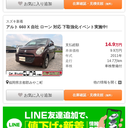
お気に入り追加
在庫確認・見積依頼
（無料）
スズキ
新着
アルト 660 X 自社 ローン 対応 下取強化イベント実施中!
14.
9
支払総額
万円
本体価格
9.
9
万円
年式
2011年
走行
14.7万km
車検
車検整備付
他の情報を開く
福岡県京都郡みやこ町
お気に入り追加
在庫確認・見積依頼
（無料）