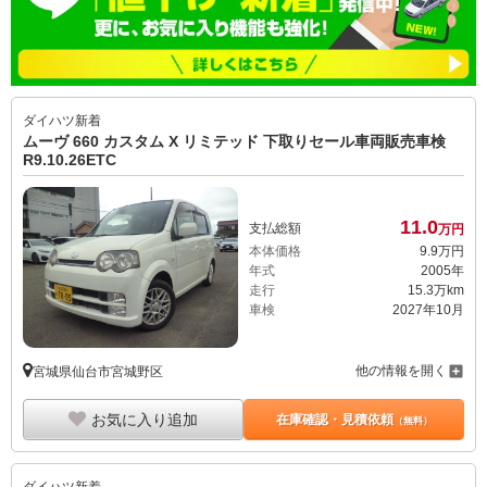
ダイハツ
新着
ムーヴ 660 カスタム X リミテッド 下取りセール車両販売車検
R9.10.26ETC
11.
0
支払総額
万円
本体価格
9.
9
万円
年式
2005年
走行
15.3万km
車検
2027年10月
他の情報を開く
宮城県仙台市宮城野区
お気に入り追加
在庫確認・見積依頼
（無料）