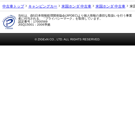
中古車トップ
キャンピングカー
米国ホンダ 中古車
米国ホンダ 中古車
米
当社は、(財)日本情報処理開発協会(JIPDEC)より個人情報の適切な取扱いを行う事業
者に付与される、「プライバシーマーク」を取得しています。
認定番号：17000569
JISQ15001：2006準拠
© ZIGExN CO., LTD. ALL RIGHTS RESERVED.