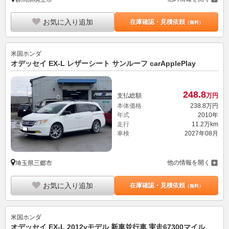
お気に入り追加
在庫確認・見積依頼
（無料）
米国ホンダ
オデッセイ EX-L レザーシート サンルーフ carApplePlay
248.
8
支払総額
万円
本体価格
238.
8
万円
年式
2010年
走行
11.2万km
車検
2027年08月
他の情報を開く
埼玉県三郷市
お気に入り追加
在庫確認・見積依頼
（無料）
米国ホンダ
オデッセイ EX-L 2012yモデル 新車並行車 実走67300マイル