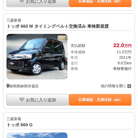
お気に入り追加
在庫確認・見積依頼
（無料）
三菱
新着
トッポ 660 M タイミングベルト交換済み 車検新規渡
22.
0
支払総額
万円
本体価格
11.
0
万円
年式
2011年
走行
8.6万km
車検
車検整備付
他の情報を開く
静岡県静岡市葵区
お気に入り追加
在庫確認・見積依頼
（無料）
三菱
新着
トッポ 660 G