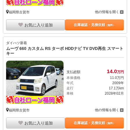
他の情報を開く
福岡県古賀市
お気に入り追加
在庫確認・見積依頼
（無料）
ダイハツ
新着
ムーヴ 660 カスタム RS ターボ HDDナビ TV DVD再生 スマート
キー
14.
0
支払総額
万円
本体価格
11.
0
万円
年式
2009年
走行
17.1万km
車検
2028年02月
他の情報を開く
福岡県古賀市
お気に入り追加
在庫確認・見積依頼
（無料）