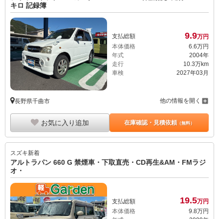
キロ 記録簿
9.
9
支払総額
万円
本体価格
6.
6
万円
年式
2004年
走行
10.3万km
車検
2027年03月
他の情報を開く
長野県千曲市
お気に入り追加
在庫確認・見積依頼
（無料）
スズキ
新着
アルトラパン 660 G 禁煙車・下取直売・CD再生&AM・FMラジ
オ・
19.
5
支払総額
万円
本体価格
9.
8
万円