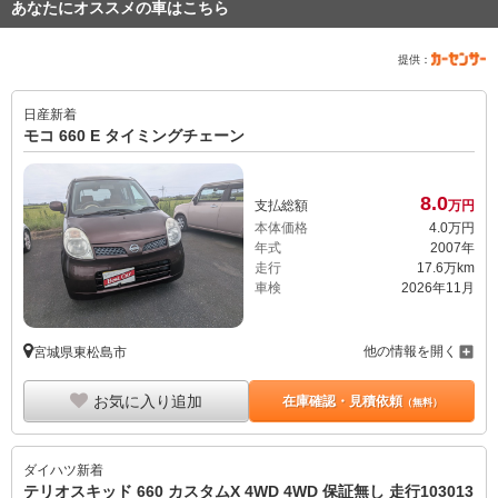
あなたにオススメの車はこちら
提供：
日産
新着
モコ 660 E タイミングチェーン
8.
0
支払総額
万円
本体価格
4.
0
万円
年式
2007年
走行
17.6万km
車検
2026年11月
他の情報を開く
宮城県東松島市
お気に入り追加
在庫確認・見積依頼
（無料）
ダイハツ
新着
テリオスキッド 660 カスタムX 4WD 4WD 保証無し 走行103013