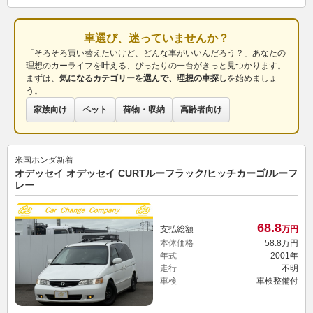
車選び、迷っていませんか？
「そろそろ買い替えたいけど、どんな車がいいんだろう？」あなたの
理想のカーライフを叶える、ぴったりの一台がきっと見つかります。
まずは、
気になるカテゴリーを選んで、理想の車探し
を始めましょ
う。
家族向け
ペット
荷物・収納
高齢者向け
米国ホンダ
新着
オデッセイ オデッセイ CURTルーフラック/ヒッチカーゴ/ルーフ
レー
68.
8
支払総額
万円
本体価格
58.
8
万円
年式
2001年
走行
不明
車検
車検整備付