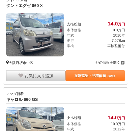
ダイハツ
新着
タントエグゼ 660 X
14.
0
支払総額
万円
本体価格
10.
0
万円
年式
2010年
走行
7.9万km
車検
車検整備付
他の情報を開く
大阪府堺市中区
お気に入り追加
在庫確認・見積依頼
（無料）
マツダ
新着
キャロル 660 GS
14.
0
支払総額
万円
本体価格
10.
0
万円
年式
2012年