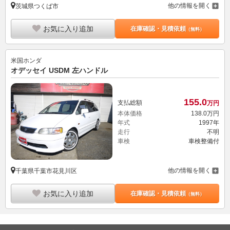
他の情報を開く
茨城県つくば市
お気に入り追加
在庫確認・見積依頼
（無料）
米国ホンダ
オデッセイ USDM 左ハンドル
155.
0
支払総額
万円
本体価格
138.
0
万円
年式
1997年
走行
不明
車検
車検整備付
他の情報を開く
千葉県千葉市花見川区
お気に入り追加
在庫確認・見積依頼
（無料）