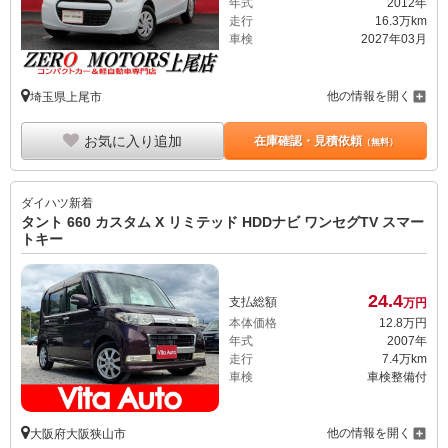
年式
2012年
走行
16.3万km
車検
2027年03月
他の情報を開く
埼玉県上尾市
お気に入り追加
在庫確認・見積依頼
（無料）
ダイハツ
新着
タント 660 カスタム X リミテッド HDDナビ ワンセグTV スマー
トキー
24.
4
支払総額
万円
本体価格
12.
8
万円
年式
2007年
走行
7.4万km
車検
車検整備付
他の情報を開く
大阪府大阪狭山市