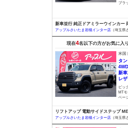
ブラ
新車並行 純正ドアミラーウインカー 両
アップルさいたま岩槻インター店
（埼玉県
4
現在
名以下の方がお気に入
米国
タン
4W
新車
レザ
ピッ
MTモ
ベー
リフトアップ 電動サイドステップ MET
アップルさいたま岩槻インター店
（埼玉県