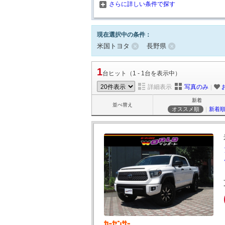
さらに詳しい条件で探す
現在選択中の条件：
米国トヨタ
長野県
1
台ヒット（1 - 1台を表示中）
詳細表示
写真のみ
｜
新着
並べ替え
オススメ順
｜
新着