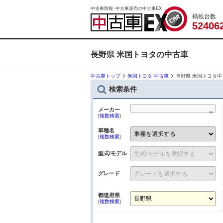
中古車情報･中古車販売の中古車EX
掲載台数
5
2
4
0
6
長野県 米国トヨタの中古車
中古車トップ
米国トヨタ 中古車
長野県 米国トヨタ中
検索条件
メーカー
[
複数検索
]
車種名
[
複数検索
]
型式/モデル
グレード
都道府県
[
複数検索
]