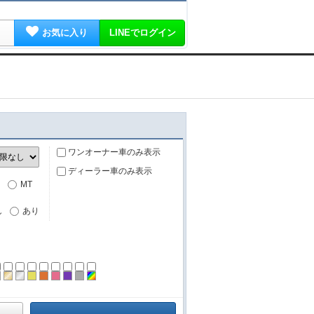
お気に入り
LINEでログイン
ワンオーナー車のみ表示
ディーラー車のみ表示
MT
し
あり
ーン
ラック
ブラウン
ゴールド
シルバー
イエロー
オレンジ
ピンク
パープル
グレー
その他