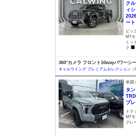
クル
ィショ
20
ート
ピッ
MTモ
ミッ
ク
360°カメラ フロント10wayパワー
キャルウイング プレミアムセレクション
（
米国
タン
TRD
プレ
トラ
MTモ
グレ