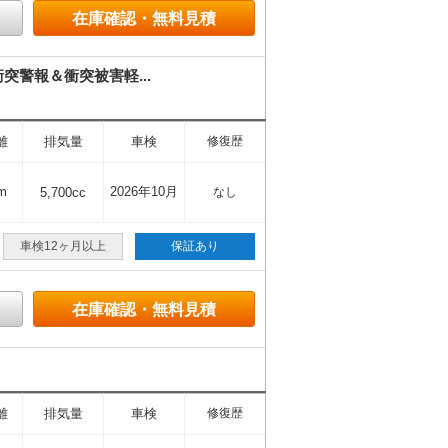
在庫確認・無料見積
突警報＆衝突被害軽...
離
排気量
車検
修復歴
m
2026年10月
5,700cc
なし
車検12ヶ月以上
保証あり
在庫確認・無料見積
離
排気量
車検
修復歴