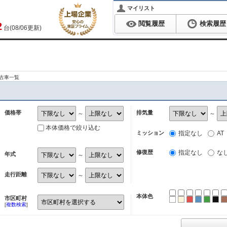
マイリスト
閲覧履歴
検索履歴
2
台(08/06更新)
古車一覧
価格帯
排気量
～
～
本体価格で絞り込む
ミッション
指定なし
AT
修復歴
指定なし
な
年式
～
走行距離
～
本体色
市区町村
ホワイト
パール
レッド
ブルー
グリ
ブ
[
複数検索
]