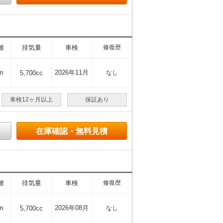
離
排気量
車検
修復歴
m
2026年11月
5,700cc
なし
車検12ヶ月以上
保証あり
在庫確認・無料見積
離
排気量
車検
修復歴
m
2026年08月
5,700cc
なし