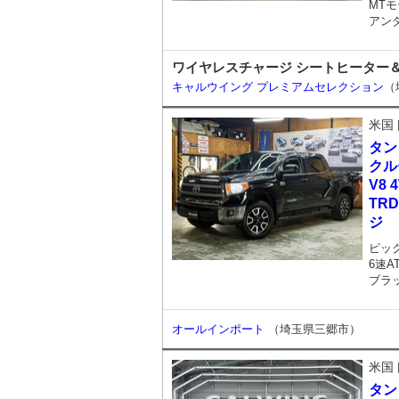
MTモ
アン
ワイヤレスチャージ シートヒーター＆
キャルウイング プレミアムセレクション
（
米国
タン
クル
V8
TR
ジ
ピッ
6速A
ブラ
オールインポート
（埼玉県三郷市）
米国
タン