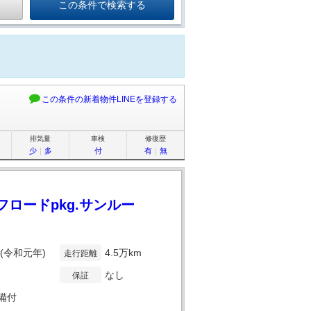
この条件の新着物件LINEを登録する
排気量
車検
修復歴
少
｜
多
付
有
｜
無
オフロードpkg.サンルー
年(令和元年)
4.5万km
走行距離
なし
保証
備付