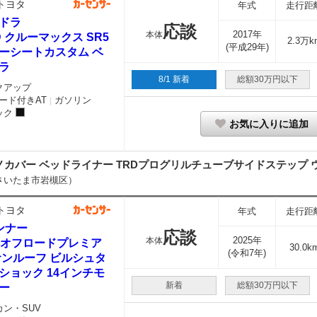
トヨタ
年式
走行距
ドラ
応談
2017年
本体
D クルーマックス SR5
2.3万k
(平成29年)
ーシートカスタム ベ
ラ
8/1 新着
総額30万円以下
クアップ
ード付きAT
ガソリン
｜
ック
お気に入りに追加
トノカバー ベッドライナー TRDプログリルチューブサイドステップ ウ
さいたま市岩槻区）
トヨタ
年式
走行距
ンナー
応談
2025年
本体
Dオフロードプレミア
30.0k
(令和7年)
サンルーフ ビルシュタ
ショック 14インチモ
新着
総額30万円以下
ー
カン・SUV