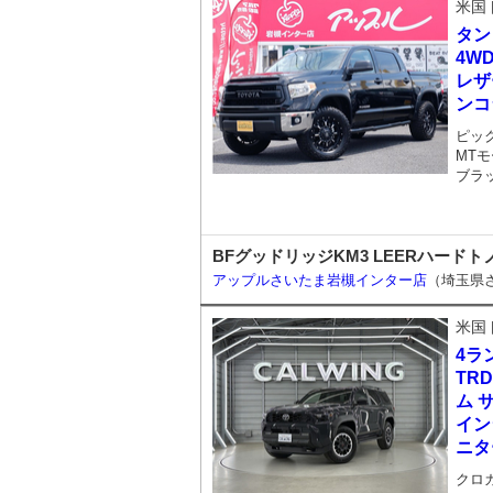
米国
タン
4W
レザ
ンコ
ピッ
MTモ
ブラ
BFグッドリッジKM3 LEERハード
アップルさいたま岩槻インター店
（埼玉県
米国
4ラ
TR
ム 
イン
ニタ
クロ