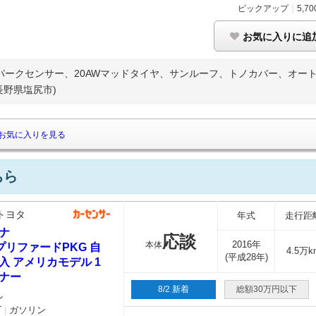
ピックアップ
｜
5,70
お気に入りに追
パークセンサー、20AWマッドタイヤ、サンルーフ、トノカバー、オートハ
長野県塩尻市)
お気に入りを見る
ちら
トヨタ
年式
走行距
ナ
応談
2016年
本体
 プリファードPKG 自
4.5万k
(平成28年)
入 アメリカモデル 1
ナー
8/2 新着
総額30万円以下
ン
T
ガソリン
｜