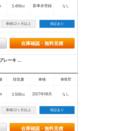
新車未登録
m
3,400cc
なし
車検12ヶ月以上
保証あり
在庫確認・無料見積
ーキ ...
離
排気量
車検
修復歴
m
2027年08月
3,500cc
なし
車検12ヶ月以上
保証あり
在庫確認・無料見積