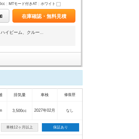
0cc
｜
MTモード付きAT
｜
ホワイト
加
在庫確認・無料見積
イビーム、クルー...
離
排気量
車検
修復歴
m
2027年02月
3,500cc
なし
車検12ヶ月以上
保証あり