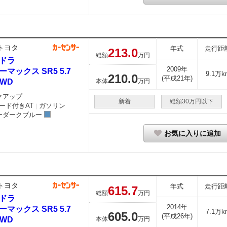
トヨタ
年式
走行距
213.
0
総額
万円
ドラ
2009年
ーマックス SR5 5.7
9.1万k
210.
0
(平成21年)
4WD
本体
万円
クアップ
新着
総額30万円以下
ード付きAT
ガソリン
｜
ーダークブルー
お気に入りに追加
トヨタ
年式
走行距
615.
7
総額
万円
ドラ
2014年
ーマックス SR5 5.7
7.1万k
605.
0
(平成26年)
4WD
本体
万円