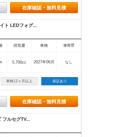
在庫確認・無料見積
 LEDフォグ...
離
排気量
車検
修復歴
m
2027年06月
5,700cc
なし
車検12ヶ月以上
保証あり
在庫確認・無料見積
ルセグTV...