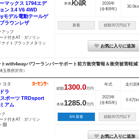
応談
ーマックス 1794エデ
2026年
本体
30.0k
(令和8年)
ン 3.4 V6 4WD
26yモデル電動テールゲ
ブラウンレザ
新着
総額30万円以下
クアップ
ード付きAT
ガソリン
｜
ドナイトブラックメタリッ
お気に入りに追加
シートwith4wayパワーランバーサポート前方衝突警報＆衝突被害軽減ブレ
埼玉県所沢市）
トヨタ
年式
走行距
1300.
0
総額
万円
ドラ
2023年
スポーツ TRDsport
0.6万k
1285.
0
(令和5年)
ミアム
本体
万円
ック
8/4 新着
総額30万円以下
ード付きAT
ガソリン
｜
ー
お気に入りに追加