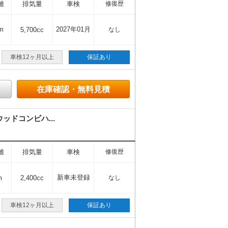
離
排気量
車検
修復歴
m
2027年01月
5,700cc
なし
車検12ヶ月以上
保証あり
在庫確認・無料見積
ッドコンビハ...
離
排気量
車検
修復歴
新車未登録
m
2,400cc
なし
車検12ヶ月以上
保証あり