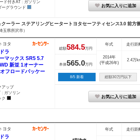
ード付きAT
ガソリン
｜
お気に入りに追加
ダーグラウンド
クーラー ステアリングヒータートヨタセーフティセンス3.0 前方衝
埼玉県所沢市）
トヨタ
年式
走行距
584.
5
総額
万円
ドラ
2014年
ーマックス SR5 5.7
2.4万k
565.
0
(平成26年)
 4WD 新並 1オーナー
本体
万円
Dオフロードパッケー
8/5 新着
総額30万円以下
クアップ
T
ガソリン
｜
お気に入りに追加
ック
トヨタ
年式
走行距
ドラ