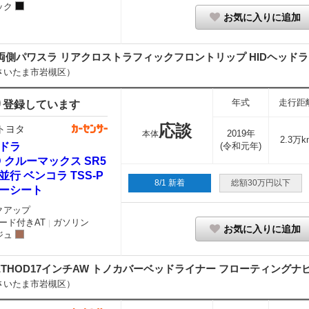
ック
お気に入りに追加
側パワスラ リアクロストラフィックフロントリップ HIDヘッドライト
さいたま市岩槻区）
年式
走行距
り登録しています
応談
トヨタ
2019年
本体
2.3万k
ドラ
(令和元年)
D クルーマックス SR5
並行 ベンコラ TSS-P
8/1 新着
総額30万円以下
ーシート
クアップ
ード付きAT
ガソリン
｜
お気に入りに追加
ジュ
HOD17インチAW トノカバーベッドライナー フローティングナビ フ
さいたま市岩槻区）