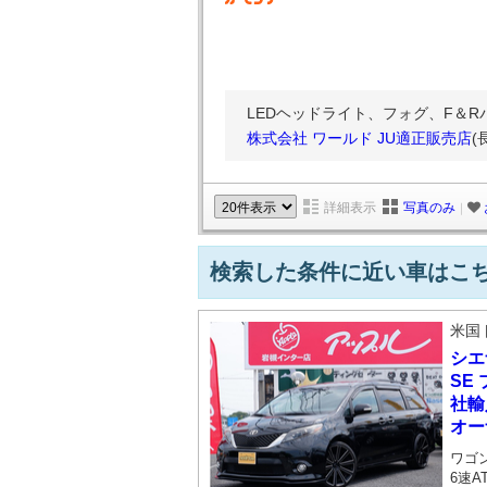
LEDヘッドライト、フォグ、F＆R
株式会社 ワールド JU適正販売店
(
詳細表示
写真のみ
｜
検索した条件に近い車はこ
米国
シエ
SE
社輸
オー
ワゴ
6速A