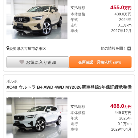
455.
0
支払総額
万円
本体価格
439.
0
万円
年式
2024年
走行
0.1万km
車検
2027年12月
他の情報を開く
愛知県名古屋市名東区
お気に入り追加
在庫確認・見積依頼
（無料）
ボルボ
XC40 ウルトラ B4 AWD 4WD MY2026新車登録5年保証継承整備
468.
0
支払総額
万円
本体価格
449.
0
万円
年式
2026年
走行
0.1万km
車検
2029年04月