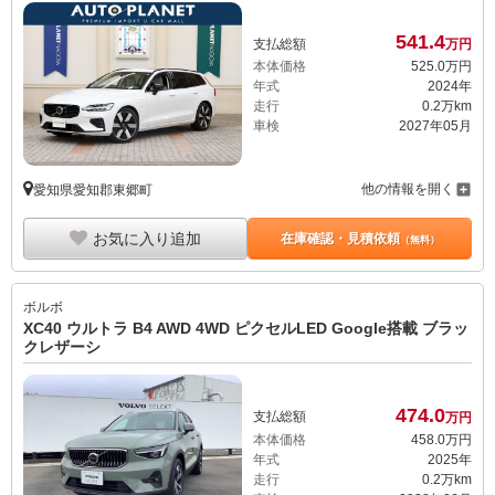
541.
4
支払総額
万円
本体価格
525.
0
万円
年式
2024年
走行
0.2万km
車検
2027年05月
他の情報を開く
愛知県愛知郡東郷町
お気に入り追加
在庫確認・見積依頼
（無料）
ボルボ
XC40 ウルトラ B4 AWD 4WD ピクセルLED Google搭載 ブラッ
クレザーシ
474.
0
支払総額
万円
本体価格
458.
0
万円
年式
2025年
走行
0.2万km