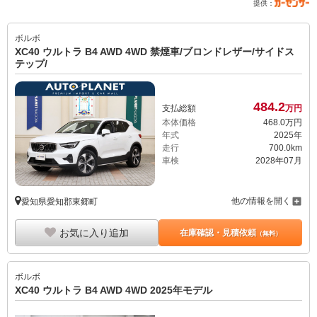
提供：
ボルボ
XC40 ウルトラ B4 AWD 4WD 禁煙車/ブロンドレザー/サイドス
テップ/
484.
2
支払総額
万円
本体価格
468.
0
万円
年式
2025年
走行
700.0km
車検
2028年07月
他の情報を開く
愛知県愛知郡東郷町
お気に入り追加
在庫確認・見積依頼
（無料）
ボルボ
XC40 ウルトラ B4 AWD 4WD 2025年モデル