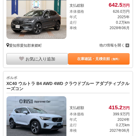
642.
5
支払総額
万円
本体価格
626.
0
万円
年式
2025年
走行
0.2万km
車検
2028年06月
他の情報を開く
愛知県愛知郡東郷町
お気に入り追加
在庫確認・見積依頼
（無料）
ボルボ
XC40 ウルトラ B4 AWD 4WD クラウドブルー アダプティブクル
ーズコン
415.
2
支払総額
万円
本体価格
399.
9
万円
年式
2024年
走行
0.2万km
車検
2027年06月