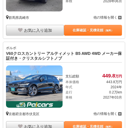
車検
2028年06月
他の情報を開く
群馬県高崎市
お気に入り追加
在庫確認・見積依頼
（無料）
ボルボ
V60クロスカントリー アルティメット B5 AWD 4WD メーカー保
証付き・クリスタルシフトノブ
449.
8
支払総額
万円
本体価格
443.
8
万円
年式
2024年
走行
0.2万km
車検
2027年03月
他の情報を開く
京都府京都市伏見区
お気に入り追加
在庫確認・見積依頼
（無料）