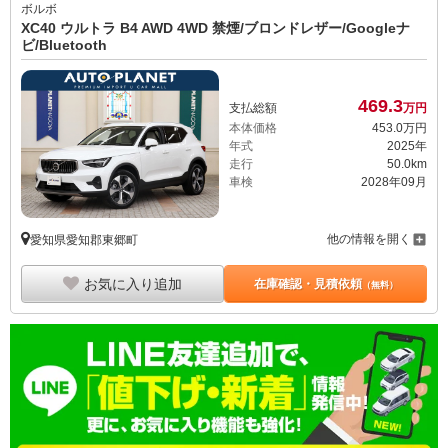
ボルボ
XC40 ウルトラ B4 AWD 4WD 禁煙/ブロンドレザー/Googleナ
ビ/Bluetooth
469.
3
支払総額
万円
本体価格
453.
0
万円
年式
2025年
走行
50.0km
車検
2028年09月
他の情報を開く
愛知県愛知郡東郷町
お気に入り追加
在庫確認・見積依頼
（無料）