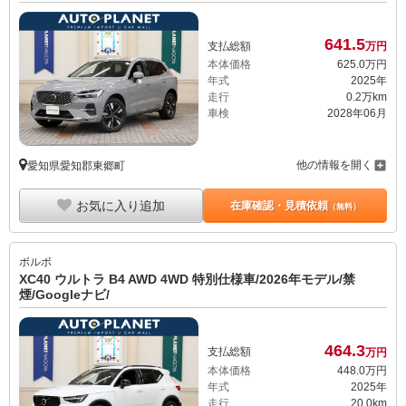
641.
5
支払総額
万円
本体価格
625.
0
万円
年式
2025年
走行
0.2万km
車検
2028年06月
他の情報を開く
愛知県愛知郡東郷町
お気に入り追加
在庫確認・見積依頼
（無料）
ボルボ
XC40 ウルトラ B4 AWD 4WD 特別仕様車/2026年モデル/禁
煙/Googleナビ/
464.
3
支払総額
万円
本体価格
448.
0
万円
年式
2025年
走行
20.0km