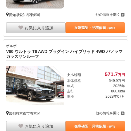
他の情報を開く
愛知県愛知郡東郷町
お気に入り追加
在庫確認・見積依頼
（無料）
ボルボ
V60 ウルトラ T6 AWD プラグイン ハイブリッド 4WD パノラマ
ガラスサンルーフ
571.
7
支払総額
万円
本体価格
549.
9
万円
年式
2025年
走行
866.0km
車検
2028年07月
他の情報を開く
京都府京都市右京区
お気に入り追加
在庫確認・見積依頼
（無料）