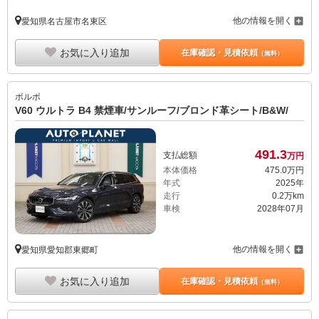
他の情報を開く
愛知県名古屋市名東区
お気に入り追加
在庫確認・見積依頼
（無料）
ボルボ
V60 ウルトラ B4 禁煙車/サンルーフ/ブロンド革シート/B&W/
491.
3
支払総額
万円
本体価格
475.
0
万円
年式
2025年
走行
0.2万km
車検
2028年07月
他の情報を開く
愛知県愛知郡東郷町
お気に入り追加
在庫確認・見積依頼
（無料）