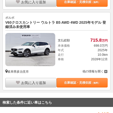
お気に入り追加
在庫確認・見積依頼
（無料）
ボルボ
V60クロスカントリー ウルトラ B5 AWD 4WD 2025年モデル 登
録済み未使用車
715.
8
支払総額
万円
本体価格
698.
0
万円
年式
2025年
走行
10.0km
車検
2028年12月
他の情報を開く
岐阜県多治見市
お気に入り追加
在庫確認・見積依頼
（無料）
検索した条件に近い車はこちら