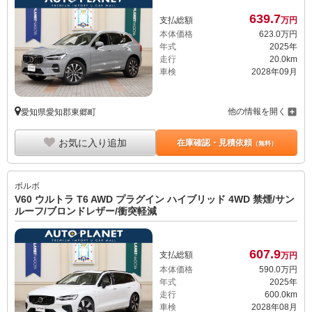
639.
7
支払総額
万円
本体価格
623.
0
万円
年式
2025年
走行
20.0km
車検
2028年09月
他の情報を開く
愛知県愛知郡東郷町
お気に入り追加
在庫確認・見積依頼
（無料）
ボルボ
V60 ウルトラ T6 AWD プラグイン ハイブリッド 4WD 禁煙/サン
ルーフ/ブロンドレザー/衝突軽減
607.
9
支払総額
万円
本体価格
590.
0
万円
年式
2025年
走行
600.0km
車検
2028年08月