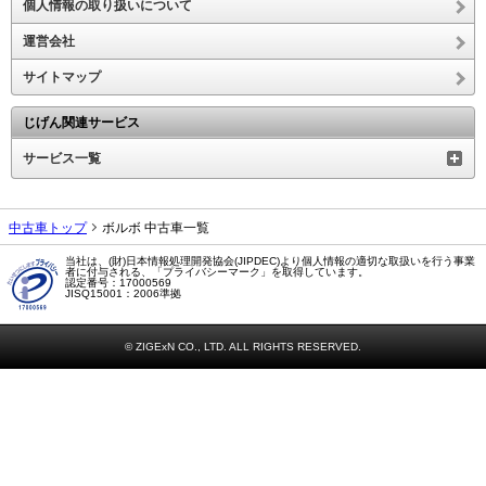
個人情報の取り扱いについて
運営会社
サイトマップ
じげん関連サービス
サービス一覧
中古車トップ
ボルボ 中古車一覧
当社は、(財)日本情報処理開発協会(JIPDEC)より個人情報の適切な取扱いを行う事業
者に付与される、「プライバシーマーク」を取得しています。
認定番号：17000569
JISQ15001：2006準拠
© ZIGExN CO., LTD. ALL RIGHTS RESERVED.