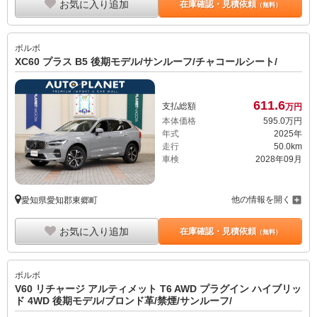
お気に入り追加
在庫確認・見積依頼
（無料）
ボルボ
XC60 プラス B5 後期モデル/サンルーフ/チャコールシート/
611.
6
支払総額
万円
本体価格
595.
0
万円
年式
2025年
走行
50.0km
車検
2028年09月
他の情報を開く
愛知県愛知郡東郷町
お気に入り追加
在庫確認・見積依頼
（無料）
ボルボ
V60 リチャージ アルティメット T6 AWD プラグイン ハイブリッ
ド 4WD 後期モデル/ブロンド革/禁煙/サンルーフ/