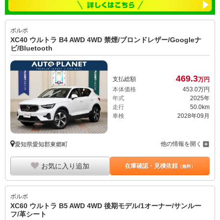
ボルボ
XC40 ウルトラ B4 AWD 4WD 禁煙/ブロンドレザー/Googleナ
ビ/Bluetooth
469.
3
支払総額
万円
本体価格
453.
0
万円
年式
2025年
走行
50.0km
車検
2028年09月
他の情報を開く
愛知県愛知郡東郷町
お気に入り追加
在庫確認・見積依頼
（無料）
ボルボ
XC60 ウルトラ B5 AWD 4WD 後期モデル/1オーナー/サンルー
フ/革シート