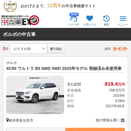
19周年
おかげさまで、
の中古車検索サイト
NEW
クルマAI
お気に入り
履歴
メニュー
ボルボの中古車
2
件
絞り込む
提供：
ボルボ
XC90 ウルトラ B5 AWD 4WD 2025年モデル 登録済み未使用車
819.
4
支払総額
万円
本体価格
798.
0
万円
年式
2024年
走行
8.0km
車検
2027年08月
他の情報を開く
岐阜県多治見市