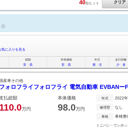
40
クリア
台ヒット
お気に入りを見る
総額
本体価格
年式
走行距離
順
安
｜
高
安
｜
高
新
｜
古
少
｜
多
国産車その他
フォロフライフォロフライ 電気自動車 EVBANーF1 
支払総額
本体価格
2022
年式
110.
0
98.
0
なし
修理歴
万円
万円
車検整
車検
ミニバン・ワンボッ