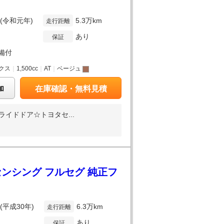
年(令和元年)
5.3万km
走行距離
あり
保証
備付
クス
｜
1,500cc
｜
AT
｜
ベージュ
加
在庫確認・無料見積
イドドア☆トヨタセ...
センシング フルセグ 純正フ
年(平成30年)
6.3万km
走行距離
あり
保証