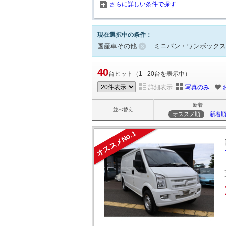
さらに詳しい条件で探す
現在選択中の条件：
国産車その他
ミニバン・ワンボックス
40
台ヒット（1 - 20台を表示中）
詳細表示
写真のみ
｜
新着
並べ替え
オススメ順
｜
新着
オススメNo.1