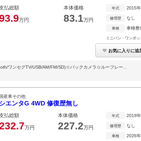
支払総額
本体価格
2015
年式
93.
9
83.
1
なし
修理歴
万円
万円
車検整
車検
ミニバン・ワンボッ
お気に入りに追
ooth/ワンセグTV/USB/AM/FM/SD)☆バックカメラ☆ルーフレー...
国産車その他
シエンタG 4WD 修復歴無し
支払総額
本体価格
2019
年式
232.
7
227.
2
なし
修理歴
万円
万円
2026
車検