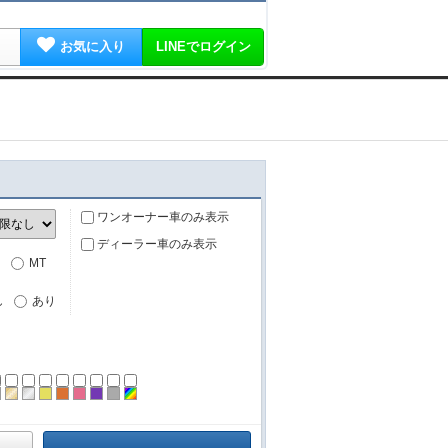
お気に入り
LINEでログイン
ワンオーナー車のみ表示
ディーラー車のみ表示
MT
し
あり
ーン
ラック
ブラウン
ゴールド
シルバー
イエロー
オレンジ
ピンク
パープル
グレー
その他