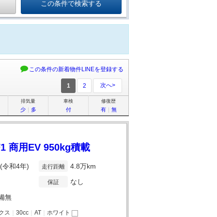
この条件の新着物件LINEを登録する
次へ>
1
2
排気量
車検
修復歴
少
｜
多
付
有
｜
無
商用EV 950kg積載
年(令和4年)
4.8万km
走行距離
なし
保証
備無
クス
｜
30cc
｜
AT
｜
ホワイト