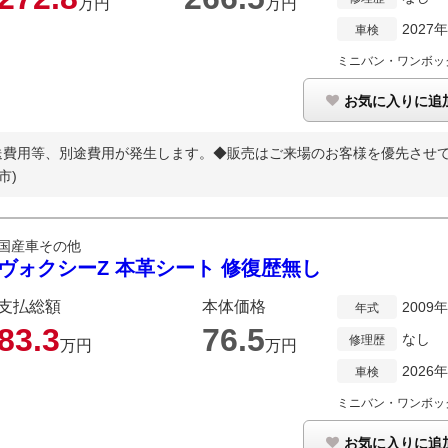
万円
万円
2027
車検
ミニバン・ワンボッ
お気に入りに追
費用等、別途費用が発生します。◆販売はご来場のお客様を優先させて頂
市)
国産車その他
ヴォクシーZ 本革シート 修復歴無し
支払総額
本体価格
2009
年式
83.
3
76.
5
なし
修理歴
万円
万円
2026
車検
ミニバン・ワンボッ
お気に入りに追