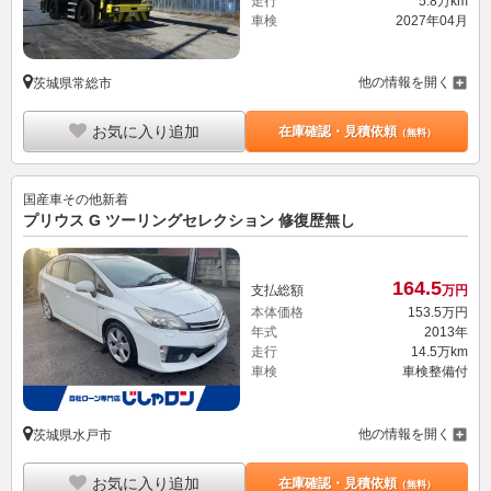
走行
5.8万km
車検
2027年04月
他の情報を開く
茨城県常総市
お気に入り追加
在庫確認・見積依頼
（無料）
国産車その他
新着
プリウス G ツーリングセレクション 修復歴無し
164.
5
支払総額
万円
本体価格
153.
5
万円
年式
2013年
走行
14.5万km
車検
車検整備付
他の情報を開く
茨城県水戸市
お気に入り追加
在庫確認・見積依頼
（無料）