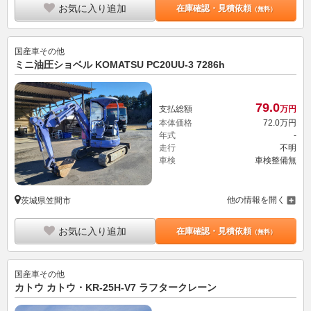
お気に入り追加
在庫確認・見積依頼
（無料）
国産車その他
ミニ油圧ショベル KOMATSU PC20UU-3 7286h
79.
0
支払総額
万円
本体価格
72.
0
万円
年式
-
走行
不明
車検
車検整備無
他の情報を開く
茨城県笠間市
お気に入り追加
在庫確認・見積依頼
（無料）
国産車その他
カトウ カトウ・KR-25H-V7 ラフタークレーン