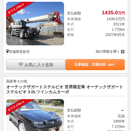
オススメNo.3
1435.
0
支払総額
万円
本体価格
1430.
0
万円
年式
2011年
走行
1.7万km
車検
2027年05月
他の情報を開く
茨城県常総市
お気に入り追加
在庫確認・見積依頼
（無料）
国産車その他
オーテックザガートステルビオ 世界限定車 オーテックザガート
ステルビオ 3.0Lツインカムターボ
オススメNo.4
－
支払総額
本体価格
応談
年式
1995年
走行
7.3万km