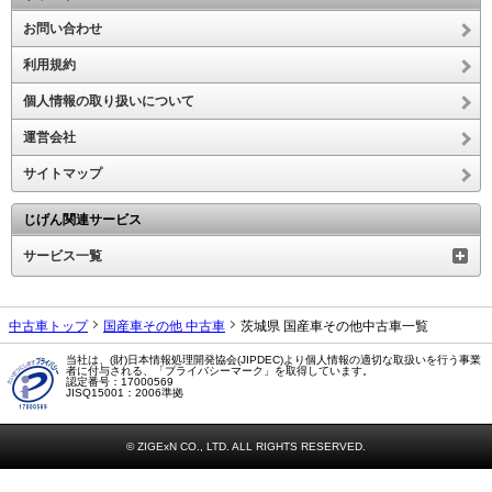
お問い合わせ
利用規約
個人情報の取り扱いについて
運営会社
サイトマップ
じげん関連サービス
サービス一覧
中古車トップ
国産車その他 中古車
茨城県 国産車その他中古車一覧
当社は、(財)日本情報処理開発協会(JIPDEC)より個人情報の適切な取扱いを行う事業
者に付与される、「プライバシーマーク」を取得しています。
認定番号：17000569
JISQ15001：2006準拠
© ZIGExN CO., LTD. ALL RIGHTS RESERVED.