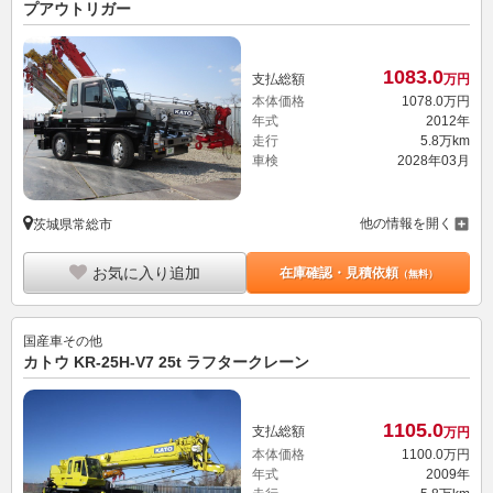
プアウトリガー
1083.
0
支払総額
万円
本体価格
1078.
0
万円
年式
2012年
走行
5.8万km
車検
2028年03月
他の情報を開く
茨城県常総市
お気に入り追加
在庫確認・見積依頼
（無料）
国産車その他
カトウ KR-25H-V7 25t ラフタークレーン
1105.
0
支払総額
万円
本体価格
1100.
0
万円
年式
2009年