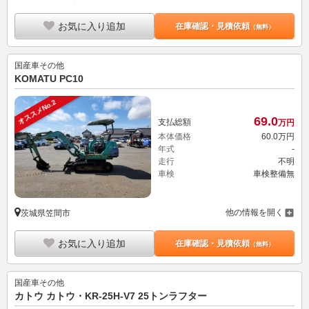
お気に入り追加
在庫確認・見積依頼
（無料）
国産車その他
KOMATU PC10
オススメNo.2
69.
0
支払総額
万円
本体価格
60.
0
万円
年式
-
走行
不明
車検
車検整備無
他の情報を開く
茨城県笠間市
お気に入り追加
在庫確認・見積依頼
（無料）
国産車その他
カトウ カトウ・KR-25H-V7 25トンラフター