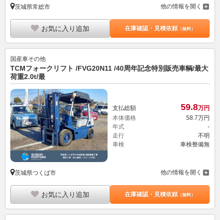
他の情報を開く
茨城県常総市
お気に入り追加
在庫確認・見積依頼
（無料）
国産車その他
TCMフォークリフト /FVG20N11 /40周年記念特別販売車輌/最大
荷重2.0t/最
59.
8
支払総額
万円
本体価格
58.
7
万円
年式
-
走行
不明
車検
車検整備無
他の情報を開く
茨城県つくば市
お気に入り追加
在庫確認・見積依頼
（無料）