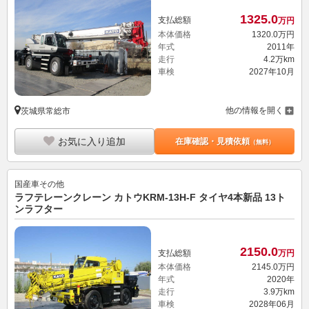
1325.
0
支払総額
万円
本体価格
1320.
0
万円
年式
2011年
走行
4.2万km
車検
2027年10月
他の情報を開く
茨城県常総市
お気に入り追加
在庫確認・見積依頼
（無料）
国産車その他
ラフテレーンクレーン カトウKRM-13H-F タイヤ4本新品 13ト
ンラフター
2150.
0
支払総額
万円
本体価格
2145.
0
万円
年式
2020年
走行
3.9万km
車検
2028年06月