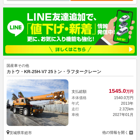
国産車その他
カトウ・KR-25H-V7 25トン・ラフタークレーン
1545.
0
支払総額
万円
本体価格
1540.
0
万円
年式
2013年
走行
2.3万km
車検
2027年01月
他の情報を開く
茨城県常総市