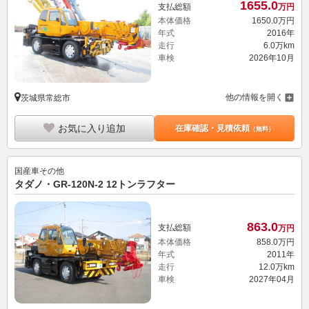
1655.
0
支払総額
万円
本体価格
1650.
0
万円
年式
2016年
走行
6.0万km
車検
2026年10月
他の情報を開く
茨城県常総市
お気に入り追加
在庫確認・見積依頼
（無料）
国産車その他
タダノ・GR-120N-2 12トンラフター
863.
0
支払総額
万円
本体価格
858.
0
万円
年式
2011年
走行
12.0万km
車検
2027年04月