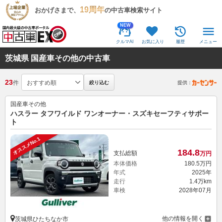
19周年
おかげさまで、
の中古車検索サイト
NEW
クルマAI
お気に入り
履歴
メニュー
茨城県 国産車その他の中古車
23
件
絞り込む
提供：
国産車その他
ハスラー タフワイルド ワンオーナー・スズキセーフティサポー
ト
オススメNo.1
184.
8
支払総額
万円
本体価格
180.
5
万円
年式
2025年
走行
1.4万km
車検
2028年07月
他の情報を開く
茨城県ひたちなか市