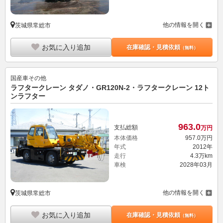
他の情報を開く
茨城県常総市
お気に入り追加
在庫確認・見積依頼
（無料）
国産車その他
ラフタークレーン タダノ・GR120N-2・ラフタークレーン 12ト
ンラフター
963.
0
支払総額
万円
本体価格
957.
0
万円
年式
2012年
走行
4.3万km
車検
2028年03月
他の情報を開く
茨城県常総市
お気に入り追加
在庫確認・見積依頼
（無料）