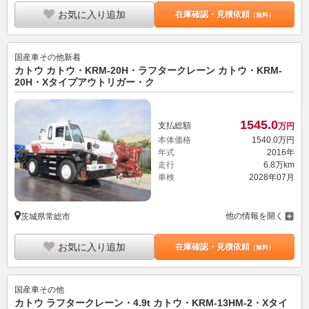
お気に入り追加
在庫確認・見積依頼
（無料）
国産車その他
新着
カトウ カトウ・KRM-20H・ラフタークレーン カトウ・KRM-
20H・Xタイプアウトリガー・ク
1545.
0
支払総額
万円
本体価格
1540.
0
万円
年式
2016年
走行
6.8万km
車検
2028年07月
他の情報を開く
茨城県常総市
お気に入り追加
在庫確認・見積依頼
（無料）
国産車その他
カトウ ラフタークレーン・4.9t カトウ・KRM-13HM-2・Xタイ