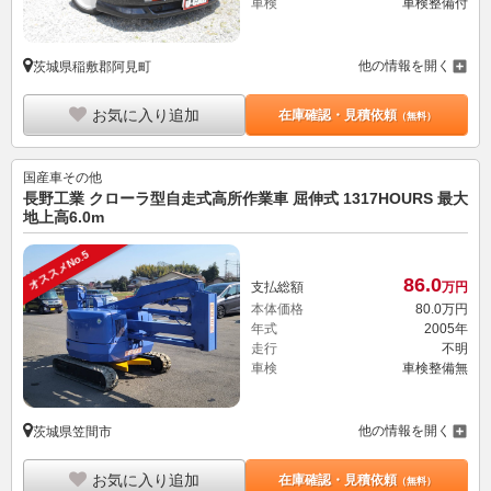
車検
車検整備付
他の情報を開く
茨城県稲敷郡阿見町
お気に入り追加
在庫確認・見積依頼
（無料）
国産車その他
長野工業 クローラ型自走式高所作業車 屈伸式 1317HOURS 最大
地上高6.0m
オススメNo.5
86.
0
支払総額
万円
本体価格
80.
0
万円
年式
2005年
走行
不明
車検
車検整備無
他の情報を開く
茨城県笠間市
お気に入り追加
在庫確認・見積依頼
（無料）