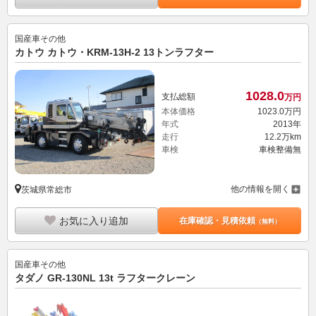
国産車その他
カトウ カトウ・KRM-13H-2 13トンラフター
1028.
0
支払総額
万円
本体価格
1023.
0
万円
年式
2013年
走行
12.2万km
車検
車検整備無
他の情報を開く
茨城県常総市
お気に入り追加
在庫確認・見積依頼
（無料）
国産車その他
タダノ GR-130NL 13t ラフタークレーン