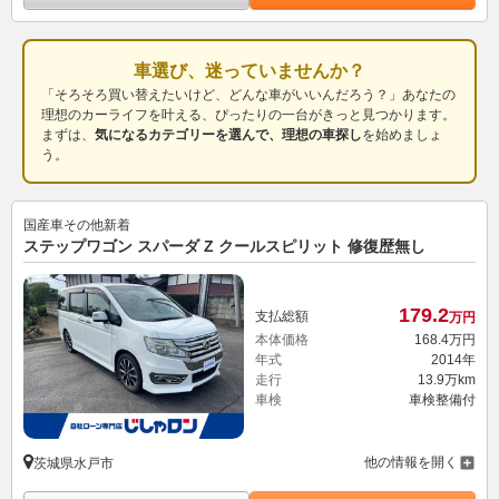
車選び、迷っていませんか？
「そろそろ買い替えたいけど、どんな車がいいんだろう？」あなたの
理想のカーライフを叶える、ぴったりの一台がきっと見つかります。
まずは、
気になるカテゴリーを選んで、理想の車探し
を始めましょ
う。
国産車その他
新着
ステップワゴン スパーダ Z クールスピリット 修復歴無し
179.
2
支払総額
万円
本体価格
168.
4
万円
年式
2014年
走行
13.9万km
車検
車検整備付
他の情報を開く
茨城県水戸市