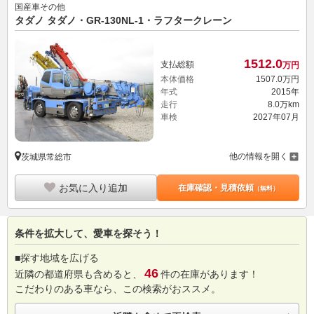
国産車その他
タダノ タダノ・GR-130NL-1・ラフタークレーン
1512.
0
支払総額
万円
本体価格
1507.
0
万円
年式
2015年
走行
8.0万km
車検
2027年07月
他の情報を開く
茨城県常総市
お気に入り追加
在庫確認・見積依頼
（無料）
条件を拡大して、愛車を探そう！
■探す地域を広げる
46
近隣の都道府県も含めると、
件の在庫があります！
こだわりのある車なら、この検索がおススメ。