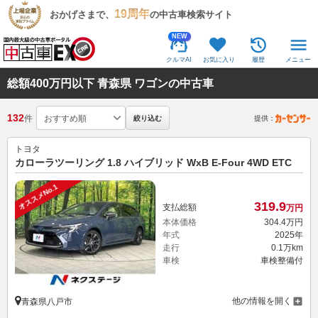
19周年
おかげさまで、
の中古車検索サイト
NEW
クルマAI
お気に入り
履歴
メニュー
総額400万円以下 青森県 ワゴンの中古車
132
件
絞り込む
提供：
トヨタ
カローラツーリング 1.8 ハイブリッド WxB E-Four 4WD ETC
オススメNo.1
319.
9
支払総額
万円
本体価格
304.
4
万円
年式
2025年
走行
0.1万km
車検
車検整備付
他の情報を開く
青森県八戸市