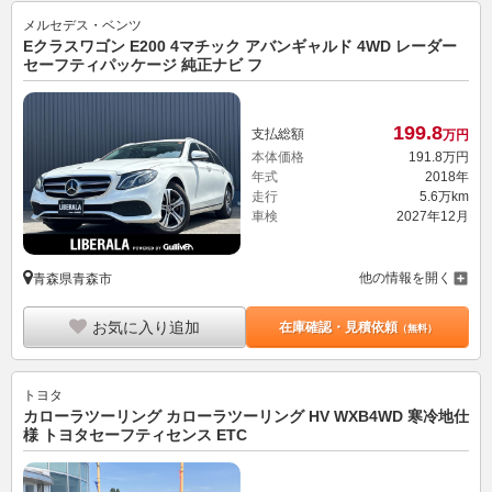
メルセデス・ベンツ
Eクラスワゴン E200 4マチック アバンギャルド 4WD レーダー
セーフティパッケージ 純正ナビ フ
199.
8
支払総額
万円
本体価格
191.
8
万円
年式
2018年
走行
5.6万km
車検
2027年12月
他の情報を開く
青森県青森市
お気に入り追加
在庫確認・見積依頼
（無料）
トヨタ
カローラツーリング カローラツーリング HV WXB4WD 寒冷地仕
様 トヨタセーフティセンス ETC