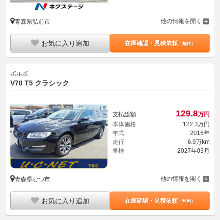
他の情報を開く
青森県弘前市
お気に入り追加
在庫確認・見積依頼
（無料）
ボルボ
V70 T5 クラシック
129.
8
支払総額
万円
本体価格
122.
3
万円
年式
2016年
走行
6.9万km
車検
2027年03月
他の情報を開く
青森県むつ市
お気に入り追加
在庫確認・見積依頼
（無料）