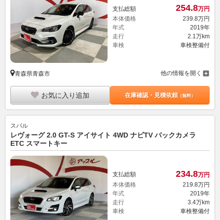
254.
8
支払総額
万円
本体価格
239.
8
万円
年式
2019年
走行
2.1万km
車検
車検整備付
他の情報を開く
青森県青森市
お気に入り追加
在庫確認・見積依頼
（無料）
スバル
レヴォーグ 2.0 GT-S アイサイト 4WD ナビTV バックカメラ
ETC スマートキー
234.
8
支払総額
万円
本体価格
219.
8
万円
年式
2019年
走行
3.4万km
車検
車検整備付