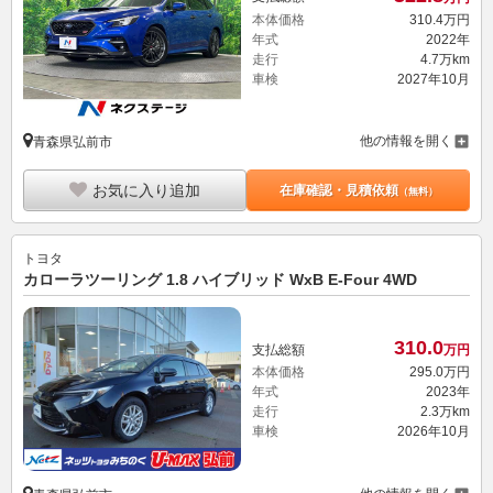
本体価格
310.
4
万円
年式
2022年
走行
4.7万km
車検
2027年10月
他の情報を開く
青森県弘前市
お気に入り追加
在庫確認・見積依頼
（無料）
トヨタ
カローラツーリング 1.8 ハイブリッド WxB E-Four 4WD
310.
0
支払総額
万円
本体価格
295.
0
万円
年式
2023年
走行
2.3万km
車検
2026年10月