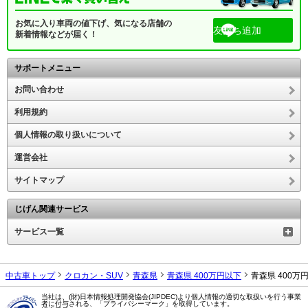
お気に入り車両の値下げ、気になる店舗の
友だち追加
新着情報などが届く！
サポートメニュー
お問い合わせ
利用規約
個人情報の取り扱いについて
運営会社
サイトマップ
じげん関連サービス
サービス一覧
中古車トップ
クロカン・SUV
青森県
青森県 400万円以下
青森県 400
当社は、(財)日本情報処理開発協会(JIPDEC)より個人情報の適切な取扱いを行う事業
者に付与される、「プライバシーマーク」を取得しています。