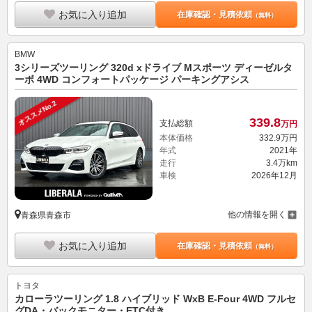
お気に入り追加
在庫確認・見積依頼
（無料）
BMW
3シリーズツーリング 320d xドライブ Mスポーツ ディーゼルタ
ーボ 4WD コンフォートパッケージ パーキングアシス
オススメNo.2
339.
8
支払総額
万円
本体価格
332.
9
万円
年式
2021年
走行
3.4万km
車検
2026年12月
他の情報を開く
青森県青森市
お気に入り追加
在庫確認・見積依頼
（無料）
トヨタ
カローラツーリング 1.8 ハイブリッド WxB E-Four 4WD フルセ
グDA・バックモニター・ETC付き