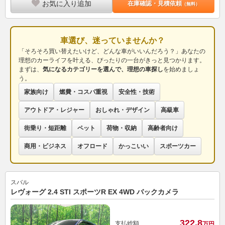
お気に入り追加
在庫確認・見積依頼
（無料）
車選び、迷っていませんか？
「そろそろ買い替えたいけど、どんな車がいいんだろう？」あなたの
理想のカーライフを叶える、ぴったりの一台がきっと見つかります。
まずは、
気になるカテゴリーを選んで、理想の車探し
を始めましょ
う。
家族向け
燃費・コスパ重視
安全性・技術
アウトドア・レジャー
おしゃれ・デザイン
高級車
街乗り・短距離
ペット
荷物・収納
高齢者向け
商用・ビジネス
オフロード
かっこいい
スポーツカー
スバル
レヴォーグ 2.4 STI スポーツR EX 4WD バックカメラ
322.
8
支払総額
万円