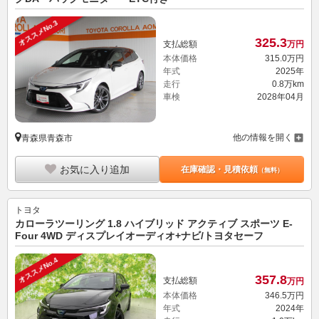
オススメNo.3
325.
3
支払総額
万円
本体価格
315.
0
万円
年式
2025年
走行
0.8万km
車検
2028年04月
他の情報を開く
青森県青森市
お気に入り追加
在庫確認・見積依頼
（無料）
トヨタ
カローラツーリング 1.8 ハイブリッド アクティブ スポーツ E-
Four 4WD ディスプレイオーディオ+ナビ/トヨタセーフ
オススメNo.4
357.
8
支払総額
万円
本体価格
346.
5
万円
年式
2024年