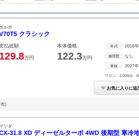
ボルボ
V70T5 クラシック
支払総額
本体価格
2016
年式
129.
8
122.
3
なし
修理歴
万円
万円
2027
車検
ワゴン
｜
2,000cc
｜
お気に入りに追
市)
マツダ
CX-31.8 XD ディーゼルターボ 4WD 後期型 