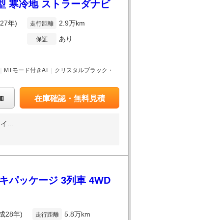
C型 寒冷地 ストラーダナビ
27年)
2.9万km
走行距離
あり
保証
｜
MTモード付きAT
｜
クリスタルブラック・
加
在庫確認・無料見積
...
キパッケージ 3列車 4WD
成28年)
5.8万km
走行距離