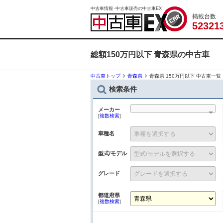
中古車情報･中古車販売の中古車EX
掲載台数
5
2
3
2
1
総額150万円以下 青森県の中古車
中古車トップ
青森県
青森県 150万円以下 中古車一覧
検索条件
メーカー
[
複数検索
]
車種名
型式/モデル
グレード
都道府県
[
複数検索
]