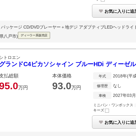
お気に入りに追
ッケージ CD/DVDプレーヤー＋地デジ アダプティブLEDヘッドライト 
森県八戸市)
ディーラー系販売店
シトロエン
グランドC4ピカソシャイン ブルーHDi ディーゼ
支払総額
本体価格
2018年(平
年式
95.
0
93.
0
なし
修理歴
万円
万円
2027年03
車検
ミニバン・ワンボックス
キーズ
お気に入りに追