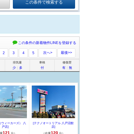
この条件の新着物件LINEを登録する
次へ>
最後>>
2
3
4
5
排気量
車検
修復歴
少
｜
多
付
有
｜
無
S（ウィーカーズ） 八
[テクノオートリアル 八戸沼館
戸店]
店]
121
120
庫
台）
（在庫
台）