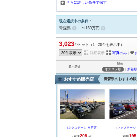
さらに詳しい条件で探す
現在選択中の条件：
青森県
〜150万円
3,023
台ヒット（1 - 20台を表示中）
詳細表示
写真のみ
｜
新着
並べ替え
オススメ順
｜
新着
おすすめ販売店
青森県のおすすめ販
[ネクステージ 八戸店]
[ネクステージ 
208
195
（在庫
台）
（在庫