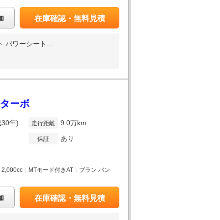
加
在庫確認・無料見積
パワーシート...
ルターボ
成30年)
9.0万km
走行距離
あり
保証
月
｜
2,000cc
｜
MTモード付きAT
｜
ブラン バン
加
在庫確認・無料見積