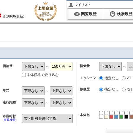
マイリスト
閲覧履歴
検索履歴
3
台(08/06更新)
価格帯
排気量
～
～
本体価格で絞り込む
ミッション
指定なし
AT
修復歴
指定なし
な
年式
～
走行距離
～
本体色
市区町村
ホワイト
パール
レッド
ブルー
グリ
ブ
[
複数検索
]