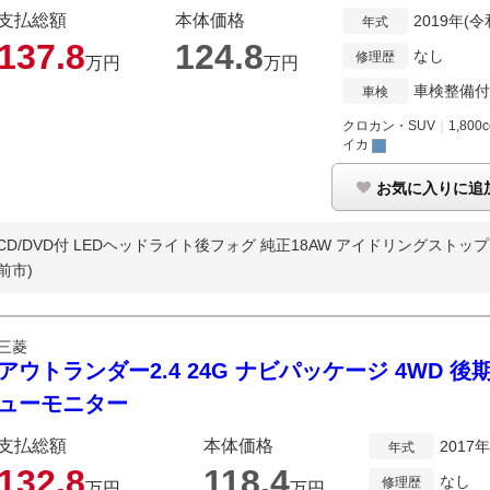
支払総額
本体価格
2019年(
年式
137.
8
124.
8
なし
修理歴
万円
万円
車検整備付
車検
クロカン・SUV
｜
1,800c
イカ
お気に入りに追
CD/DVD付 LEDヘッドライト後フォグ 純正18AW アイドリングストップ ス
前市)
三菱
アウトランダー2.4 24G ナビパッケージ 4WD 
ューモニター
支払総額
本体価格
2017
年式
132.
8
118.
4
なし
修理歴
万円
万円