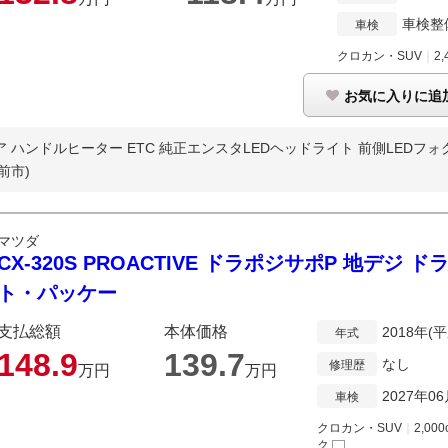
車検整
車検
クロカン・SUV
｜
2,
お気に入りに追
ハンドルヒーター ETC 純正エンスタLEDヘッドライト 前側LEDフォグ 
前市)
マツダ
CX-320S PROACTIVE ドラポジサポP 地デ
ト・パッケー
支払総額
本体価格
2018年(
年式
148.
9
139.
7
なし
修理歴
万円
万円
2027年0
車検
クロカン・SUV
｜
2,000
ク