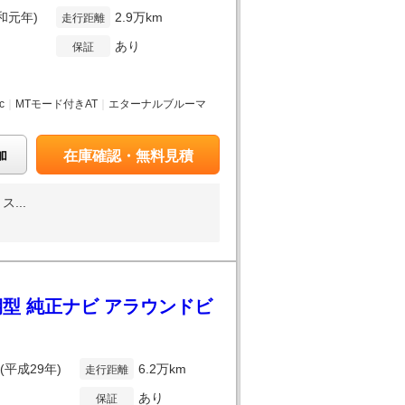
令和元年)
2.9万km
走行距離
あり
保証
c
｜
MTモード付きAT
｜
エターナルブルーマ
加
在庫確認・無料見積
...
後期型 純正ナビ アラウンドビ
年(平成29年)
6.2万km
走行距離
あり
保証