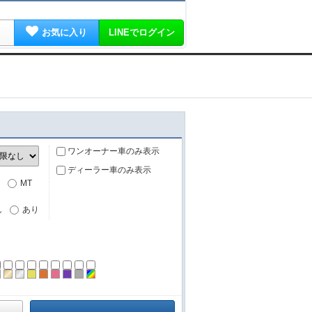
お気に入り
LINEでログイン
ワンオーナー車のみ表示
ディーラー車のみ表示
MT
し
あり
ーン
ラック
ブラウン
ゴールド
シルバー
イエロー
オレンジ
ピンク
パープル
グレー
その他