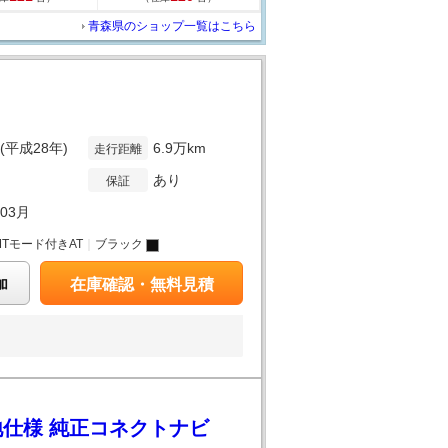
青森県のショップ一覧はこちら
年(平成28年)
6.9万km
走行距離
あり
保証
年03月
MTモード付きAT
｜
ブラック
加
在庫確認・無料見積
寒冷地仕様 純正コネクトナビ