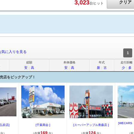
3,023
クリア
台ヒット
お気に入りを見る
1
総額
本体価格
年式
走行距離
順
安
｜
高
安
｜
高
新
｜
古
少
｜
多
売店をピックアップ！
[WECAR
弘前店]
[千葉商会 ]
[スーパーアップル青森店 ]
169
124
台）
（在庫
台）
（在庫
台）
（在