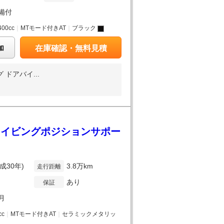
備付
400cc
｜
MTモード付きAT
｜
ブラック
加
在庫確認・無料見積
ドアバイ...
ジ ドライビングポジションサポー
平成30年)
3.8万km
走行距離
あり
保証
6月
cc
｜
MTモード付きAT
｜
セラミックメタリッ