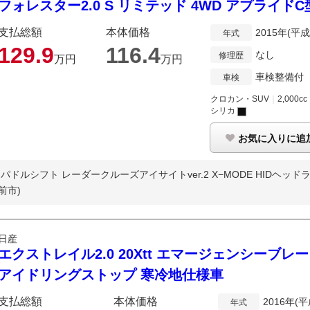
フォレスター2.0 S リミテッド 4WD アプライド
支払総額
本体価格
2015年(平成
年式
129.
9
116.
4
なし
修理歴
万円
万円
車検整備付
車検
クロカン・SUV
｜
2,000cc
シリカ
お気に入りに追
ドルシフト レーダークルーズアイサイトver.2 X−MODE HIDヘッドライ
前市)
日産
エクストレイル2.0 20Xtt エマージェンシーブレー
アイドリングストップ 寒冷地仕様車
支払総額
本体価格
2016年(平
年式