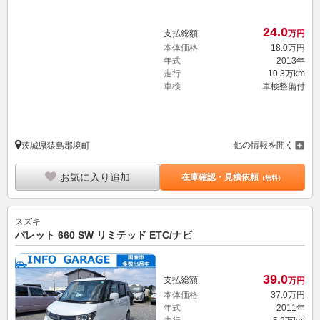
24.
0
支払総額
万円
本体価格
18.
0
万円
年式
2013年
走行
10.3万km
車検
車検整備付
他の情報を開く
茨城県猿島郡境町
お気に入り追加
在庫確認・見積依頼
（無料）
スズキ
パレット 660 SW リミテッド ETC/ナビ
39.
0
支払総額
万円
本体価格
37.
0
万円
年式
2011年
走行
5.2万km
車検
2026年12月