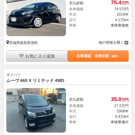
走行
4.1万km
車検
車検整備無
他の情報を開く
茨城県猿島郡境町
お気に入り追加
在庫確認・見積依頼
（無料）
ダイハツ
ムーヴ 660 X リミテッド 4WD
35.
0
支払総額
万円
本体価格
27.
0
万円
年式
2008年
走行
5.4万km
車検
車検整備付
他の情報を開く
茨城県猿島郡境町