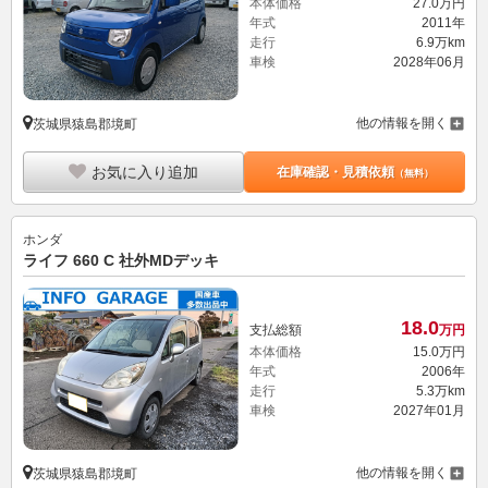
本体価格
27.
0
万円
年式
2011年
走行
6.9万km
車検
2028年06月
他の情報を開く
茨城県猿島郡境町
お気に入り追加
在庫確認・見積依頼
（無料）
ホンダ
ライフ 660 C 社外MDデッキ
18.
0
支払総額
万円
本体価格
15.
0
万円
年式
2006年
走行
5.3万km
車検
2027年01月
他の情報を開く
茨城県猿島郡境町