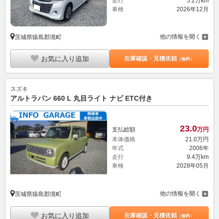
他の情報を開く
茨城県猿島郡境町
お気に入り追加
在庫確認・見積依頼
（無料）
スズキ
アルトラパン 660 L 丸目ライト ナビ ETC付き
23.
0
支払総額
万円
本体価格
21.
0
万円
年式
2006年
走行
9.4万km
車検
2028年05月
他の情報を開く
茨城県猿島郡境町
お気に入り追加
在庫確認・見積依頼
（無料）