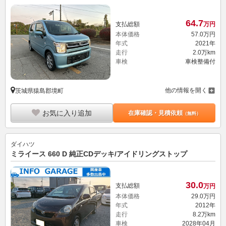
64.
7
支払総額
万円
本体価格
57.
0
万円
年式
2021年
走行
2.0万km
車検
車検整備付
他の情報を開く
茨城県猿島郡境町
お気に入り追加
在庫確認・見積依頼
（無料）
ダイハツ
ミライース 660 D 純正CDデッキ/アイドリングストップ
30.
0
支払総額
万円
本体価格
29.
0
万円
年式
2012年
走行
8.2万km
車検
2028年04月