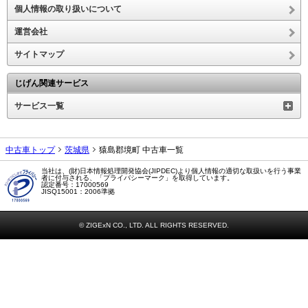
サイトマップ
じげん関連サービス
サービス一覧
中古車トップ
茨城県
猿島郡境町 中古車一覧
当社は、(財)日本情報処理開発協会(JIPDEC)より個人情報の適切な取扱いを行う事業
者に付与される、「プライバシーマーク」を取得しています。
認定番号：17000569
JISQ15001：2006準拠
© ZIGExN CO., LTD. ALL RIGHTS RESERVED.