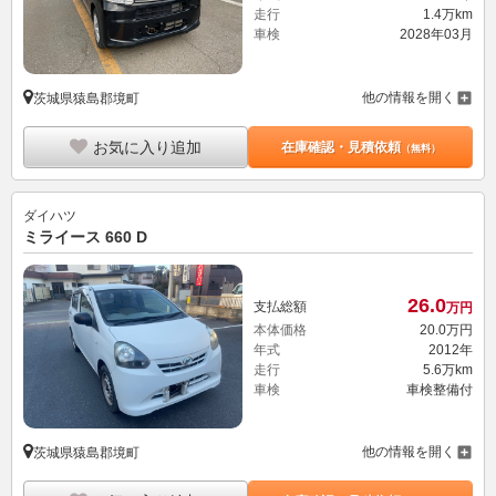
走行
1.4万km
車検
2028年03月
他の情報を開く
茨城県猿島郡境町
お気に入り追加
在庫確認・見積依頼
（無料）
ダイハツ
ミライース 660 D
26.
0
支払総額
万円
本体価格
20.
0
万円
年式
2012年
走行
5.6万km
車検
車検整備付
他の情報を開く
茨城県猿島郡境町