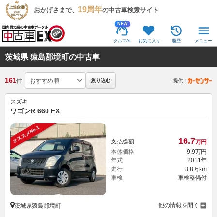
19周年
おかげさまで、
の中古車検索サイト
NEW
クルマAI
お気に入り
履歴
メニュー
茨城県 猿島郡境町の中古車
161
件
絞り込む
提供：
スズキ
ワゴンR 660 FX
オススメNo.1
16.
7
支払総額
万円
本体価格
9.
9
万円
年式
2011年
走行
8.8万km
車検
車検整備付
他の情報を開く
茨城県猿島郡境町