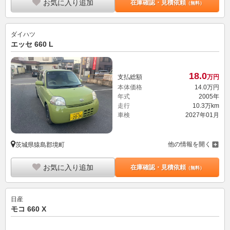
お気に入り追加
在庫確認・見積依頼
（無料）
ダイハツ
エッセ 660 L
18.
0
支払総額
万円
本体価格
14.
0
万円
年式
2005年
走行
10.3万km
車検
2027年01月
他の情報を開く
茨城県猿島郡境町
お気に入り追加
在庫確認・見積依頼
（無料）
日産
モコ 660 X