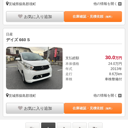
お気に入り追加
在庫確認・見積依頼
（無料）
日産
デイズ 660 S
30.
0
支払総額
万円
本体価格
24.
0
万円
年式
2013年
走行
8.6万km
車検
車検整備付
他の情報を開く
茨城県猿島郡境町
お気に入り追加
在庫確認・見積依頼
（無料）
前へ
1
2
3
次へ