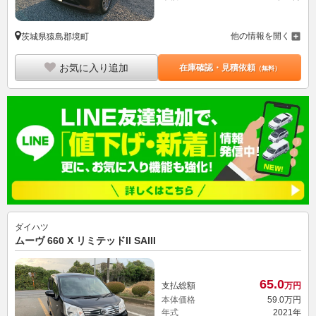
他の情報を開く
茨城県猿島郡境町
お気に入り追加
在庫確認・見積依頼
（無料）
ダイハツ
ムーヴ 660 X リミテッドII SAIII
65.
0
支払総額
万円
本体価格
59.
0
万円
年式
2021年