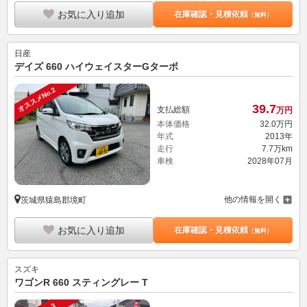
お気に入り追加
在庫確認・見積依頼
（無料）
日産
デイズ 660 ハイウェイスターGターボ
オススメNo.2
39.
7
支払総額
万円
本体価格
32.
0
万円
年式
2013年
走行
7.7万km
車検
2028年07月
他の情報を開く
茨城県猿島郡境町
お気に入り追加
在庫確認・見積依頼
（無料）
スズキ
ワゴンR 660 スティングレー T