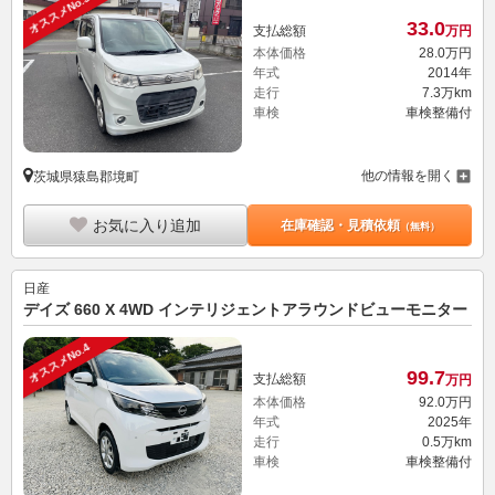
オススメNo.3
33.
0
支払総額
万円
本体価格
28.
0
万円
年式
2014年
走行
7.3万km
車検
車検整備付
他の情報を開く
茨城県猿島郡境町
お気に入り追加
在庫確認・見積依頼
（無料）
日産
デイズ 660 X 4WD インテリジェントアラウンドビューモニター
オススメNo.4
99.
7
支払総額
万円
本体価格
92.
0
万円
年式
2025年
走行
0.5万km
車検
車検整備付