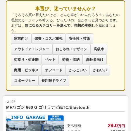
車選び、迷っていませんか？
「そろそろ買い替えたいけど、どんな車がいいんだろう？」あなたの
理想のカーライフを叶える、ぴったりの一台がきっと見つかります。
まずは、
気になるカテゴリーを選んで、理想の車探し
を始めましょ
う。
家族向け
燃費・コスパ重視
安全性・技術
アウトドア・レジャー
おしゃれ・デザイン
高級車
街乗り・短距離
ペット
荷物・収納
高齢者向け
商用・ビジネス
オフロード
かっこいい
かわいい
スポーツカー
長距離ドライブ
スズキ
MRワゴン 660 G ゴリラナビ/ETC/Bluetooth
29.
0
支払総額
万円