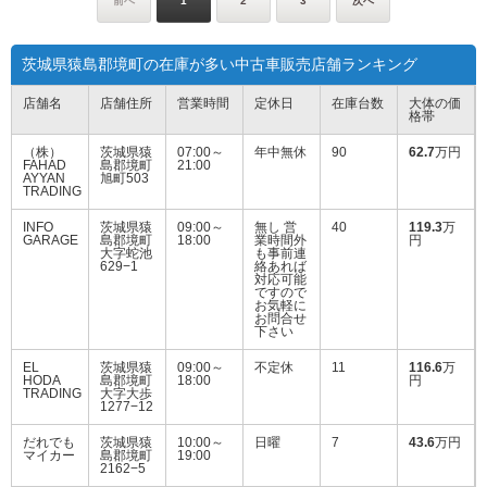
茨城県猿島郡境町の在庫が多い中古車販売店舗ランキング
店舗名
店舗住所
営業時間
定休日
在庫台数
大体の価
格帯
（株）
茨城県猿
07:00～
年中無休
90
62.7
万円
FAHAD
島郡境町
21:00
AYYAN
旭町503
TRADING
INFO
茨城県猿
09:00～
無し 営
40
119.3
万
GARAGE
島郡境町
18:00
業時間外
円
大字蛇池
も事前連
629−1
絡あれば
対応可能
ですので
お気軽に
お問合せ
下さい
EL
茨城県猿
09:00～
不定休
11
116.6
万
HODA
島郡境町
18:00
円
TRADING
大字大歩
1277−12
だれでも
茨城県猿
10:00～
日曜
7
43.6
万円
マイカー
島郡境町
19:00
2162−5
鉄美ソリ
茨城県猿
09:00～
不定休
7
323.1
万
ューショ
島郡境町
19:00
円
ン合同会
染谷