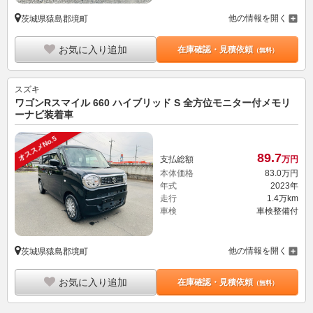
他の情報を開く
茨城県猿島郡境町
お気に入り追加
在庫確認・見積依頼
（無料）
スズキ
ワゴンRスマイル 660 ハイブリッド S 全方位モニター付メモリ
ーナビ装着車
オススメNo.5
89.
7
支払総額
万円
本体価格
83.
0
万円
年式
2023年
走行
1.4万km
車検
車検整備付
他の情報を開く
茨城県猿島郡境町
お気に入り追加
在庫確認・見積依頼
（無料）