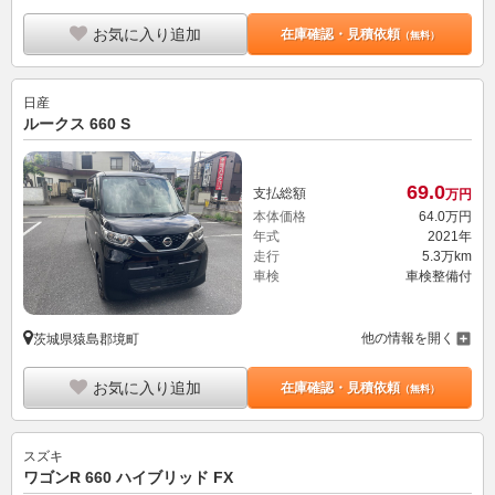
お気に入り追加
在庫確認・見積依頼
（無料）
日産
ルークス 660 S
69.
0
支払総額
万円
本体価格
64.
0
万円
年式
2021年
走行
5.3万km
車検
車検整備付
他の情報を開く
茨城県猿島郡境町
お気に入り追加
在庫確認・見積依頼
（無料）
スズキ
ワゴンR 660 ハイブリッド FX