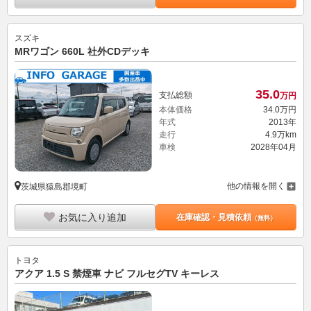
スズキ
MRワゴン 660L 社外CDデッキ
35.
0
支払総額
万円
本体価格
34.
0
万円
年式
2013年
走行
4.9万km
車検
2028年04月
他の情報を開く
茨城県猿島郡境町
お気に入り追加
在庫確認・見積依頼
（無料）
トヨタ
アクア 1.5 S 禁煙車 ナビ フルセグTV キーレス
75.
4
支払総額
万円
本体価格
74.
5
万円
年式
2019年