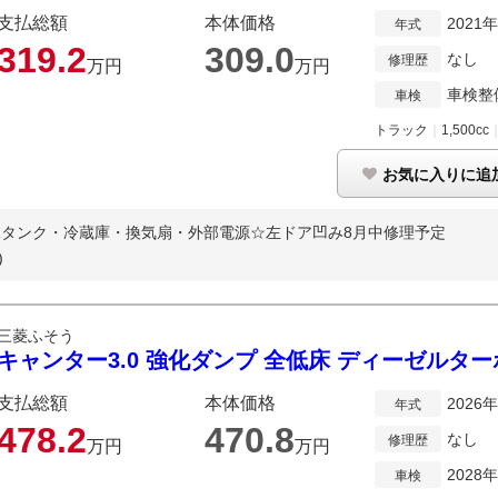
支払総額
本体価格
2021
年式
319.
2
309.
0
なし
修理歴
万円
万円
車検整
車検
トラック
｜
1,500cc
お気に入りに追
排水タンク・冷蔵庫・換気扇・外部電源☆左ドア凹み8月中修理予定
)
三菱ふそう
キャンター3.0 強化ダンプ 全低床 ディーゼルター
支払総額
本体価格
2026
年式
478.
2
470.
8
なし
修理歴
万円
万円
2028
車検