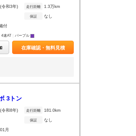
年(令和3年)
1.3万km
走行距離
なし
保証
備付
｜
4速AT
｜
パープル
加
在庫確認・無料見積
ボ 3トン
年(令和8年)
181.0km
走行距離
なし
保証
年01月