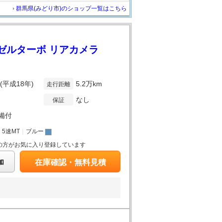
群馬県(みどり市)のショップ一覧はこちら
ーゼルターボ リアカメラ
年(平成18年)
5.2万km
走行距離
なし
保証
備付
｜
5速MT
｜
ブルー
の方がお気に入り登録しています
加
在庫確認・無料見積