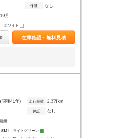
なし
保証
年10月
T
｜
ホワイト
加
在庫確認・無料見積
年(昭和41年)
2.3万km
走行距離
なし
保証
備無
4速MT
｜
ライトグリーン