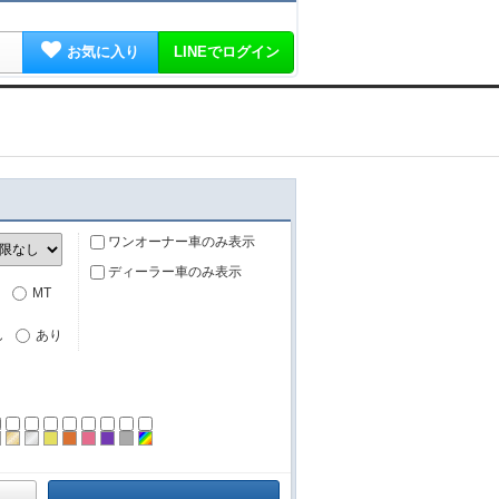
お気に入り
LINEでログイン
ワンオーナー車のみ表示
ディーラー車のみ表示
MT
し
あり
ーン
ラック
ブラウン
ゴールド
シルバー
イエロー
オレンジ
ピンク
パープル
グレー
その他