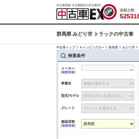
中古車情報･中古車販売の中古車EX
掲載台数
5
2
5
3
1
群馬県 みどり市 トラックの中古車
中古車トップ
キャンピングカー
群馬県
みどり市
検索条件
メーカー
[
複数検索
]
車種名
型式/モデル
グレード
都道府県
[
複数検索
]