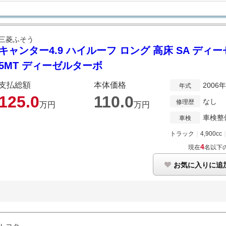
三菱ふそう
キャンター4.9 ハイルーフ ロング 高床 SA ディ
5MT ディーゼルターボ
支払総額
本体価格
2006
年式
125.
0
110.
0
なし
修理歴
万円
万円
車検整
車検
トラック
｜
4,900cc
4
現在
名以下
お気に入りに追