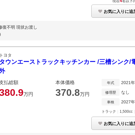
4
現在
名以下
お気に入りに追
修復不明 現状お渡し
)
トヨタ
タウンエーストラックキッチンカー /三槽シンク/電
外
支払総額
本体価格
2021
年式
380.
9
370.
8
なし
修理歴
万円
万円
2027
車検
トラック
｜
1,500cc
お気に入りに追