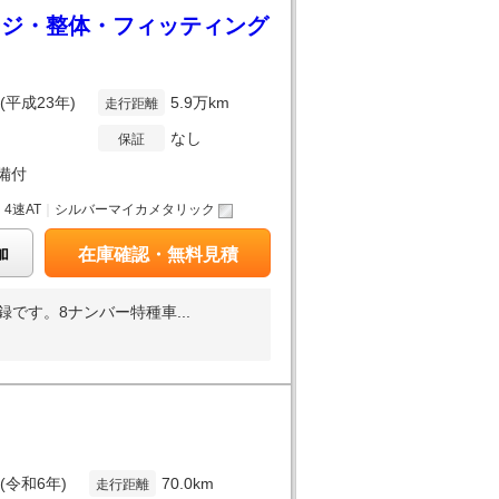
ージ・整体・フィッティング
年(平成23年)
5.9万km
走行距離
なし
保証
備付
｜
4速AT
｜
シルバーマイカメタリック
加
在庫確認・無料見積
す。8ナンバー特種車...
年(令和6年)
70.0km
走行距離