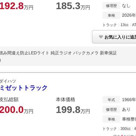
192.
8
185.
3
なし
修理歴
万円
万円
2026
車検
トラック
｜
13cc
｜
A
お気に入りに追
航続 踏み間違え防止LEDライト 純正ラジオ バックカメラ 新車保証
)
ダイハツ
ミゼットトラック
支払総額
本体価格
1966
年式
200.
0
199.
8
あり
修理歴
万円
万円
車検整
車検
トラック
｜
300cc
｜