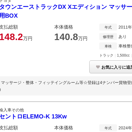
トヨタ
タウンエーストラックDX Xエディション マッサ
用BOX
支払総額
本体価格
2011
年式
148.
2
140.
8
あり
修理歴
万円
万円
車検整
車検
トラック
｜
1,500cc
お気に入りに追
マッサージ・整体・フィッテイングルーム等☆登録は4ナンバー貨物登録で
)
輸入車その他
セントロELEMO-K 13Kw
支払総額
本体価格
2024
年式