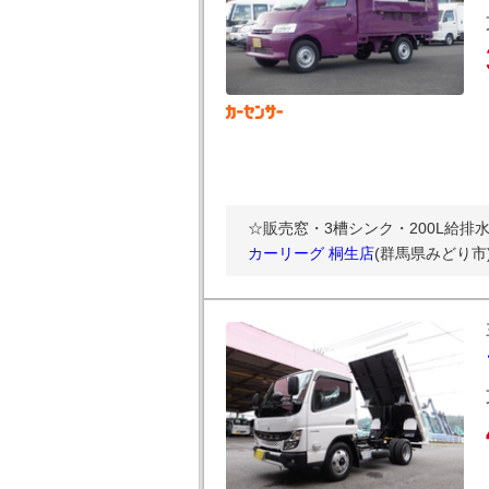
☆販売窓・3槽シンク・200L給
カーリーグ 桐生店
(群馬県みどり市