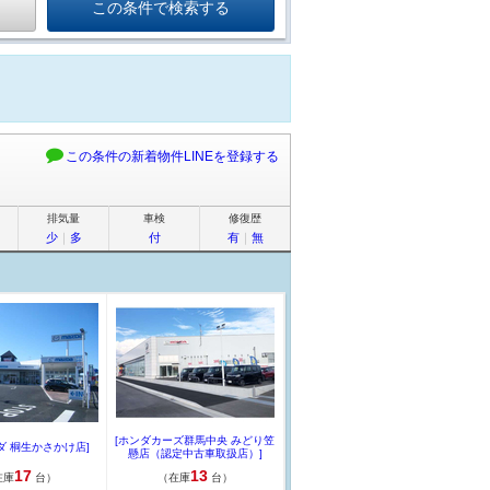
この条件の新着物件LINEを登録する
排気量
車検
修復歴
少
｜
多
付
有
｜
無
[ホンダカーズ群馬中央 みどり笠
ダ 桐生かさかけ店]
懸店（認定中古車取扱店）]
17
13
在庫
台）
（在庫
台）