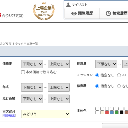
マイリスト
閲覧履歴
検索履歴
6
台(08/07更新)
みどり市 トラック中古車一覧
価格帯
排気量
～
～
本体価格で絞り込む
ミッション
指定なし
AT
修復歴
指定なし
な
年式
～
走行距離
～
本体色
市区町村
ホワイト
パール
レッド
ブルー
グリ
ブ
[
複数検索
]