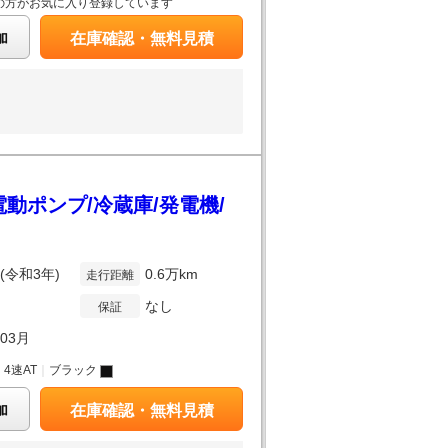
の方がお気に入り登録しています
加
在庫確認・無料見積
動ポンプ/冷蔵庫/発電機/
年(令和3年)
0.6万km
走行距離
なし
保証
年03月
｜
4速AT
｜
ブラック
加
在庫確認・無料見積