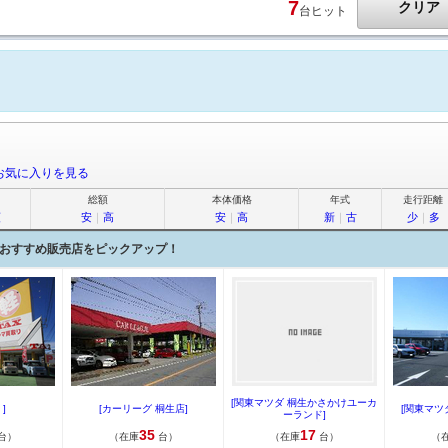
7
クリア
台ヒット
お気に入りを見る
総額
本体価格
年式
走行距離
順
安
｜
高
安
｜
高
新
｜
古
少
｜
多
おすすめ販売店をピックアップ！
[関東マツダ 桐生かさかけユーカ
]
[カーリーグ 桐生店]
[関東マツ
ーランド]
35
17
台）
（在庫
台）
（在庫
台）
（