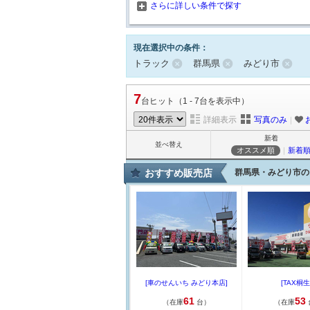
さらに詳しい条件で探す
現在選択中の条件：
トラック
群馬県
みどり市
7
台ヒット（1 - 7台を表示中）
詳細表示
写真のみ
｜
新着
並べ替え
オススメ順
｜
新着
おすすめ販売店
群馬県・みどり市の
[車のせんいち みどり本店]
[TAX桐生 
61
53
（在庫
台）
（在庫