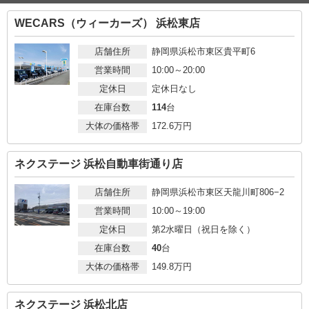
WECARS（ウィーカーズ） 浜松東店
店舗住所
静岡県浜松市東区貴平町6
営業時間
10:00～20:00
定休日
定休日なし
在庫台数
114
台
大体の価格帯
172.6
万円
ネクステージ 浜松自動車街通り店
店舗住所
静岡県浜松市東区天龍川町806−2
営業時間
10:00～19:00
定休日
第2水曜日（祝日を除く）
在庫台数
40
台
大体の価格帯
149.8
万円
ネクステージ 浜松北店