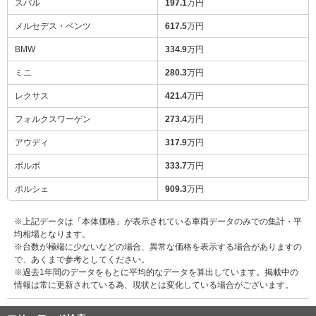
スバル
197.1
万円
メルセデス・ベンツ
617.5
万円
BMW
334.9
万円
ミニ
280.3
万円
レクサス
421.4
万円
フォルクスワーゲン
273.4
万円
アウディ
317.9
万円
ボルボ
333.7
万円
ポルシェ
909.3
万円
※上記データは「本体価格」が表示されている車両データのみでの集計・平
均相場となります。
※台数が極端に少ないなどの場合、異常な価格を表示する場合がありますの
で、あくまで参考としてください。
※過去1年間のデータをもとに平均的なデータを算出しています。掲載中の
情報は常に更新されている為、現状とは変化している場合がございます。