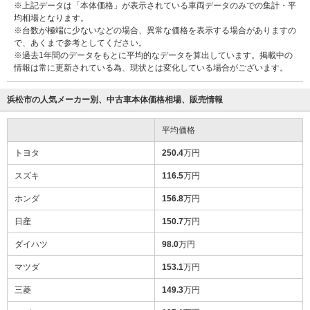
※上記データは「本体価格」が表示されている車両データのみでの集計・平
均相場となります。
※台数が極端に少ないなどの場合、異常な価格を表示する場合がありますの
で、あくまで参考としてください。
※過去1年間のデータをもとに平均的なデータを算出しています。掲載中の
情報は常に更新されている為、現状とは変化している場合がございます。
浜松市の人気メーカー別、中古車本体価格相場、販売情報
平均価格
トヨタ
250.4
万円
スズキ
116.5
万円
ホンダ
156.8
万円
日産
150.7
万円
ダイハツ
98.0
万円
マツダ
153.1
万円
三菱
149.3
万円