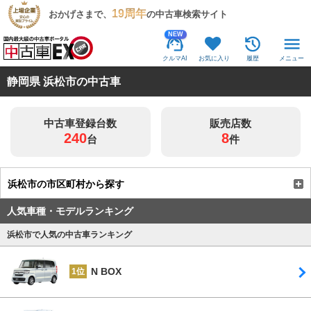
19周年
おかげさまで、
の中古車検索サイト
NEW
クルマAI
お気に入り
履歴
メニュー
静岡県 浜松市の中古車
中古車登録台数
販売店数
240
8
台
件
浜松市の市区町村から探す
人気車種・モデルランキング
浜松市で人気の中古車ランキング
N BOX
1位