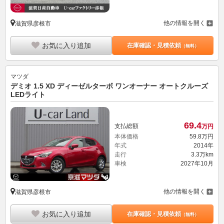
他の情報を開く
滋賀県彦根市
お気に入り追加
在庫確認・見積依頼
（無料）
マツダ
デミオ 1.5 XD ディーゼルターボ ワンオーナー オートクルーズ
LEDライト
69.
4
支払総額
万円
本体価格
59.
8
万円
年式
2014年
走行
3.3万km
車検
2027年10月
他の情報を開く
滋賀県彦根市
お気に入り追加
在庫確認・見積依頼
（無料）