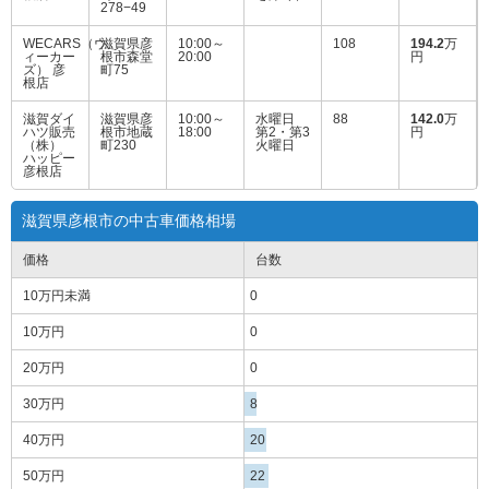
278−49
WECARS（ウ
滋賀県彦
10:00～
108
194.2
万
ィーカー
根市森堂
20:00
円
ズ） 彦
町75
根店
滋賀ダイ
滋賀県彦
10:00～
水曜日
88
142.0
万
ハツ販売
根市地蔵
18:00
第2・第3
円
（株）
町230
火曜日
ハッピー
彦根店
滋賀県彦根市の中古車価格相場
価格
台数
10万円
未満
0
10万円
0
20万円
0
30万円
8
40万円
20
50万円
22