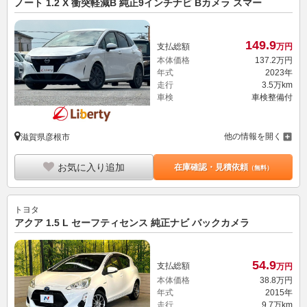
ノート 1.2 X 衝突軽減B 純正9インチナビ Bカメラ スマー
149.
9
支払総額
万円
本体価格
137.
2
万円
年式
2023年
走行
3.5万km
車検
車検整備付
他の情報を開く
滋賀県彦根市
お気に入り追加
在庫確認・見積依頼
（無料）
トヨタ
アクア 1.5 L セーフティセンス 純正ナビ バックカメラ
54.
9
支払総額
万円
本体価格
38.
8
万円
年式
2015年
走行
9.7万km