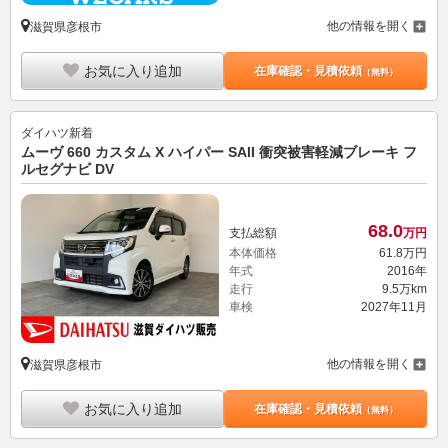
他の情報を開く
滋賀県彦根市
お気に入り追加
在庫確認・見積依頼
（無料）
ダイハツ
新着
ムーヴ 660 カスタム X ハイパー SAII 衝突被害軽減ブレーキ フ
ルセグナビ DV
68.
0
支払総額
万円
本体価格
61.
8
万円
年式
2016年
走行
9.5万km
車検
2027年11月
他の情報を開く
滋賀県彦根市
お気に入り追加
在庫確認・見積依頼
（無料）