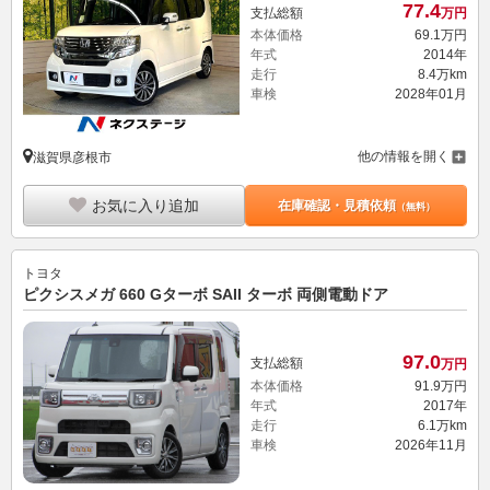
77.
4
支払総額
万円
本体価格
69.
1
万円
年式
2014年
走行
8.4万km
車検
2028年01月
他の情報を開く
滋賀県彦根市
お気に入り追加
在庫確認・見積依頼
（無料）
トヨタ
ピクシスメガ 660 Gターボ SAII ターボ 両側電動ドア
97.
0
支払総額
万円
本体価格
91.
9
万円
年式
2017年
走行
6.1万km
車検
2026年11月