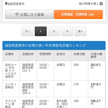
他の情報を開く
滋賀県彦根市
お気に入り追加
在庫確認・見積依頼
（無料）
前へ
1
2
3
次へ
滋賀県彦根市の在庫が多い中古車販売店舗ランキング
店舗名
店舗住所
営業時間
定休日
在庫台数
大体の価
格帯
自社ロー
滋賀県彦
10:00～
水曜日
194
201.6
万
ン 中古
根市外町
19:00
円
車 スリ
111−1
ークロス
滋賀店
リバティ
滋賀県彦
10:00～
水曜日
179
147.8
万
彦根店
根市西沼
18:00
円
波町
163−1
ネクステ
滋賀県彦
10:00～
第3水曜
156
196.2
万
ージ 彦
根市古沢
20:00
日（祝日
円
根店
町
を除く）