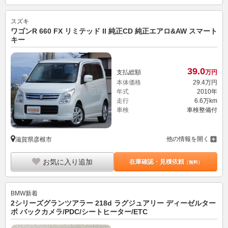
スズキ
ワゴンR 660 FX リミテッド II 純正CD 純正エアロ&AW スマート
キー
39.
0
支払総額
万円
本体価格
29.
4
万円
年式
2010年
走行
6.6万km
車検
車検整備付
他の情報を開く
滋賀県彦根市
お気に入り追加
在庫確認・見積依頼
（無料）
BMW
新着
2シリーズグランツアラー 218d ラグジュアリー ディーゼルター
ボ バックカメラ/PDC/シートヒーター/ETC