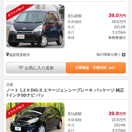
オススメNo.3
39.
0
支払総額
万円
本体価格
29.
6
万円
年式
2012年
走行
5.3万km
車検
車検整備付
他の情報を開く
滋賀県彦根市
お気に入り追加
在庫確認・見積依頼
（無料）
日産
ノート 1.2 X DIG-S エマージェンシーブレーキ パッケージ 純正
7インチSDナビ バッ
オススメNo.4
39.
9
支払総額
万円
本体価格
23.
9
万円
年式
2014年
走行
8.5万km