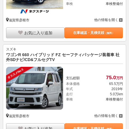
車検
車検整備付
他の情報を開く
滋賀県彦根市
お気に入り追加
在庫確認・見積依頼
（無料）
スズキ
ワゴンR 660 ハイブリッド FZ セーフティパッケージ装着車 社
外SDナビ/CD&フルセグTV
オススメNo.5
75.
0
支払総額
万円
本体価格
65.
5
万円
年式
2019年
走行
5.0万km
車検
車検整備付
他の情報を開く
滋賀県彦根市
お気に入り追加
在庫確認・見積依頼
（無料）