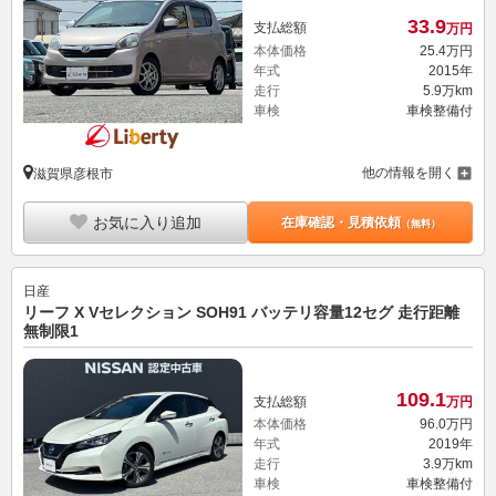
33.
9
支払総額
万円
本体価格
25.
4
万円
年式
2015年
走行
5.9万km
車検
車検整備付
他の情報を開く
滋賀県彦根市
お気に入り追加
在庫確認・見積依頼
（無料）
日産
リーフ X Vセレクション SOH91 バッテリ容量12セグ 走行距離
無制限1
109.
1
支払総額
万円
本体価格
96.
0
万円
年式
2019年
走行
3.9万km
車検
車検整備付