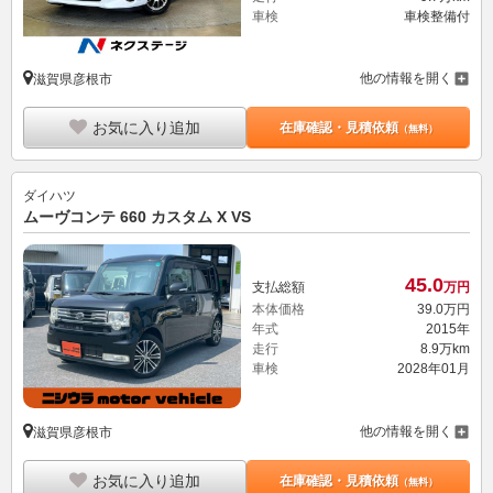
車検
車検整備付
他の情報を開く
滋賀県彦根市
お気に入り追加
在庫確認・見積依頼
（無料）
ダイハツ
ムーヴコンテ 660 カスタム X VS
45.
0
支払総額
万円
本体価格
39.
0
万円
年式
2015年
走行
8.9万km
車検
2028年01月
他の情報を開く
滋賀県彦根市
お気に入り追加
在庫確認・見積依頼
（無料）