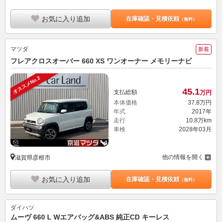
お気に入り追加
在庫確認・見積依頼
（無料）
マツダ
新着
フレアクロスオーバー 660 XS ワンオーナー メモリーナビ
オススメNo.2
45.
1
支払総額
万円
本体価格
37.
8
万円
年式
2017年
走行
10.8万km
車検
2028年03月
他の情報を開く
滋賀県彦根市
お気に入り追加
在庫確認・見積依頼
（無料）
ダイハツ
ムーヴ 660 L Wエアバッグ&ABS 純正CD キーレス