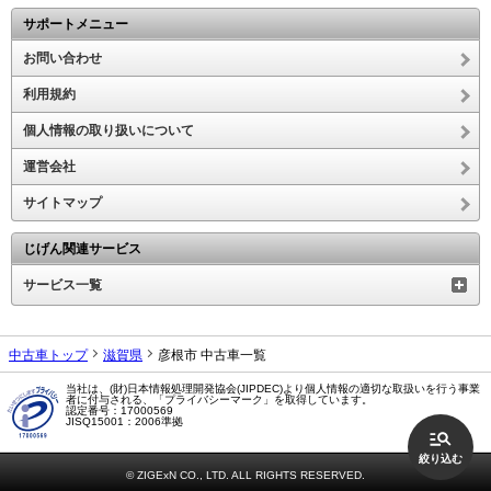
サポートメニュー
お問い合わせ
利用規約
個人情報の取り扱いについて
運営会社
サイトマップ
じげん関連サービス
サービス一覧
中古車トップ
滋賀県
彦根市 中古車一覧
当社は、(財)日本情報処理開発協会(JIPDEC)より個人情報の適切な取扱いを行う事業
者に付与される、「プライバシーマーク」を取得しています。
認定番号：17000569
JISQ15001：2006準拠
絞り込む
© ZIGExN CO., LTD. ALL RIGHTS RESERVED.