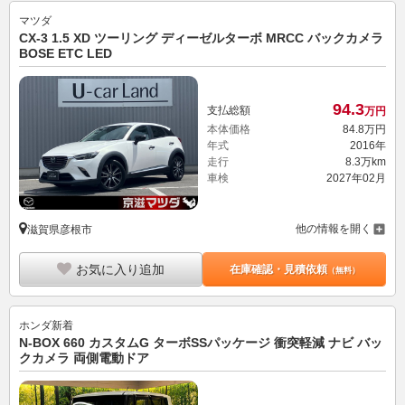
マツダ
CX-3 1.5 XD ツーリング ディーゼルターボ MRCC バックカメラ
BOSE ETC LED
94.
3
支払総額
万円
本体価格
84.
8
万円
年式
2016年
走行
8.3万km
車検
2027年02月
他の情報を開く
滋賀県彦根市
お気に入り追加
在庫確認・見積依頼
（無料）
ホンダ
新着
N-BOX 660 カスタムG ターボSSパッケージ 衝突軽減 ナビ バッ
クカメラ 両側電動ドア