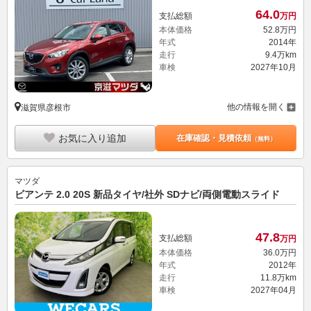
64.
0
支払総額
万円
本体価格
52.
8
万円
年式
2014年
走行
9.4万km
車検
2027年10月
他の情報を開く
滋賀県彦根市
お気に入り追加
在庫確認・見積依頼
（無料）
マツダ
ビアンテ 2.0 20S 新品タイヤ/社外 SDナビ/両側電動スライド
47.
8
支払総額
万円
本体価格
36.
0
万円
年式
2012年
走行
11.8万km
車検
2027年04月