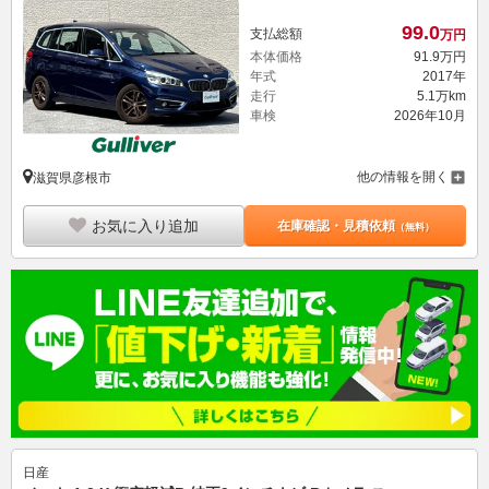
99.
0
支払総額
万円
本体価格
91.
9
万円
年式
2017年
走行
5.1万km
車検
2026年10月
他の情報を開く
滋賀県彦根市
お気に入り追加
在庫確認・見積依頼
（無料）
日産