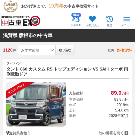
19周年
おかげさまで、
の中古車検索サイト
NEW
クルマAI
お気に入り
履歴
メニュー
滋賀県 彦根市の中古車
1120
件
絞り込む
提供：
ダイハツ
タント 660 カスタム RS トップエディション VS SAIII ターボ 両
側電動ドア
オススメNo.1
89.
0
支払総額
万円
本体価格
83.
8
万円
年式
2019年
走行
5.4万km
車検
2028年07月
他の情報を開く
滋賀県彦根市