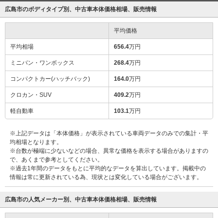
広島市のボディタイプ別、中古車本体価格相場、販売情報
平均価格
平均相場
656.4
万円
ミニバン・ワンボックス
268.4
万円
コンパクトカー(ハッチバック)
164.0
万円
クロカン・SUV
409.2
万円
軽自動車
103.1
万円
※上記データは「本体価格」が表示されている車両データのみでの集計・平
均相場となります。
※台数が極端に少ないなどの場合、異常な価格を表示する場合がありますの
で、あくまで参考としてください。
※過去1年間のデータをもとに平均的なデータを算出しています。掲載中の
情報は常に更新されている為、現状とは変化している場合がございます。
広島市の人気メーカー別、中古車本体価格相場、販売情報