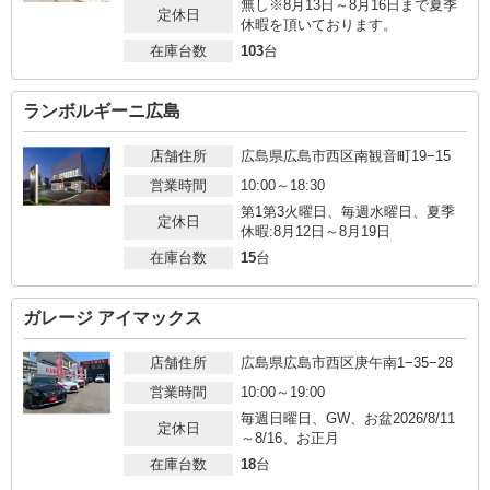
無し※8月13日～8月16日まで夏季
定休日
休暇を頂いております。
在庫台数
103
台
ランボルギーニ広島
店舗住所
広島県広島市西区南観音町19−15
営業時間
10:00～18:30
第1第3火曜日、毎週水曜日、夏季
定休日
休暇:8月12日～8月19日
在庫台数
15
台
ガレージ アイマックス
店舗住所
広島県広島市西区庚午南1−35−28
営業時間
10:00～19:00
毎週日曜日、GW、お盆2026/8/11
定休日
～8/16、お正月
在庫台数
18
台