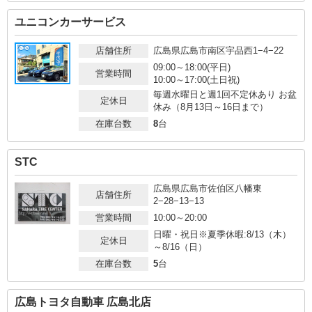
ユニコンカーサービス
店舗住所
広島県広島市南区宇品西1−4−22
09:00～18:00(平日)
営業時間
10:00～17:00(土日祝)
毎週水曜日と週1回不定休あり お盆
定休日
休み（8月13日～16日まで）
在庫台数
8
台
STC
広島県広島市佐伯区八幡東
店舗住所
2−28−13−13
営業時間
10:00～20:00
日曜・祝日※夏季休暇:8/13（木）
定休日
～8/16（日）
在庫台数
5
台
広島トヨタ自動車 広島北店