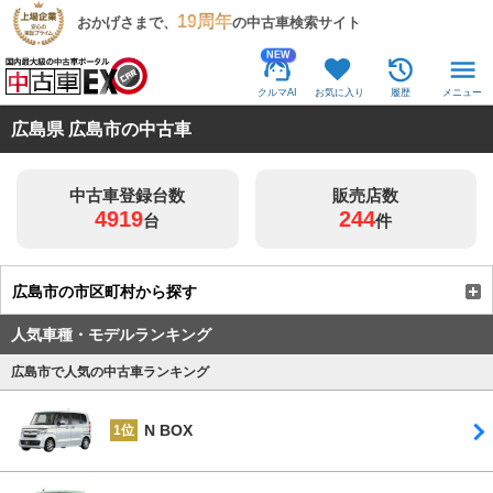
19周年
おかげさまで、
の中古車検索サイト
NEW
クルマAI
お気に入り
履歴
メニュー
広島県 広島市の中古車
中古車登録台数
販売店数
4919
244
台
件
広島市の市区町村から探す
人気車種・モデルランキング
広島市で人気の中古車ランキング
N BOX
1位