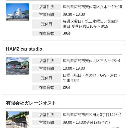
店舗住所
広島県広島市安佐南区八木2−19−19
営業時間
09:30～18:30
毎週火曜日と第二水曜日と第四水
定休日
曜日 夏季休暇8/10から8/15
在庫台数
30
台
HAMZ car studio
店舗住所
広島県広島市安佐北区三入2−28−4
営業時間
10:00～19:00
日曜・祝日・その他（GW・お盆・
定休日
年末年始）
在庫台数
20
台
有限会社ガレージオスト
店舗住所
広島県広島市西区田方3丁目1446−1
営業時間
09:00～18:00(受付17時半迄)