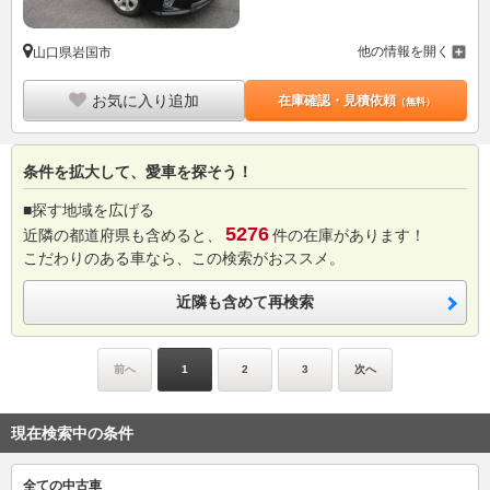
他の情報を開く
山口県岩国市
お気に入り追加
在庫確認・見積依頼
（無料）
条件を拡大して、愛車を探そう！
■探す地域を広げる
5276
近隣の都道府県も含めると、
件の在庫があります！
こだわりのある車なら、この検索がおススメ。
近隣も含めて再検索
前へ
1
2
3
次へ
現在検索中の条件
全ての中古車