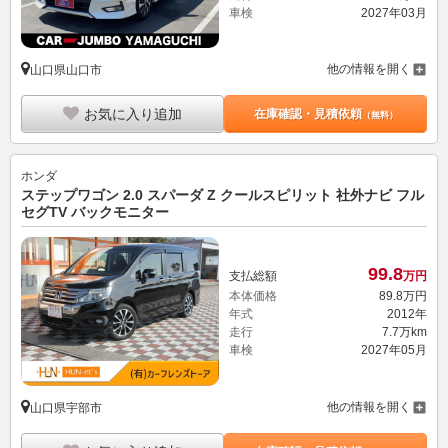
車検
2027年03月
他の情報を開く
山口県山口市
お気に入り追加
在庫確認・見積依頼
（無料）
ホンダ
ステップワゴン 2.0 スパーダ Z クールスピリット 社外ナビ フル
セグTV バックモニター
99.
8
支払総額
万円
本体価格
89.
8
万円
年式
2012年
走行
7.7万km
車検
2027年05月
他の情報を開く
山口県宇部市