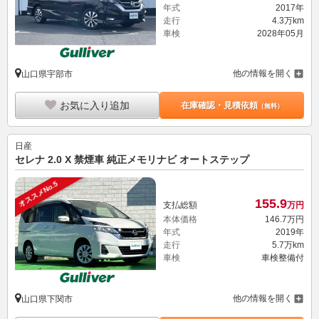
年式
2017年
走行
4.3万km
車検
2028年05月
他の情報を開く
山口県宇部市
お気に入り追加
在庫確認・見積依頼
（無料）
日産
セレナ 2.0 X 禁煙車 純正メモリナビ オートステップ
オススメNo.5
155.
9
支払総額
万円
本体価格
146.
7
万円
年式
2019年
走行
5.7万km
車検
車検整備付
他の情報を開く
山口県下関市