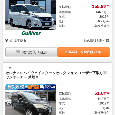
155.
8
支払総額
万円
本体価格
146.
6
万円
年式
2017年
走行
6.2万km
車検
車検整備付
他の情報を開く
山口県宇部市
お気に入り追加
在庫確認・見積依頼
（無料）
日産
セレナ 2.0 ハイウェイスター Vセレクション ユーザー下取り車
ワンオーナー 禁煙車
61.
6
支払総額
万円
本体価格
44.
8
万円
年式
2012年
走行
7.9万km
車検
車検整備付