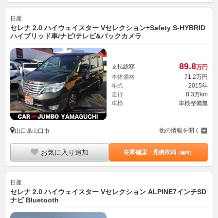
日産
セレナ 2.0 ハイウェイスター Vセレクション+Safety S-HYBRID
ハイブリッド車/ナビ/テレビ&バックカメラ
89.
8
支払総額
万円
本体価格
71.
2
万円
年式
2015年
走行
8.3万km
車検
車検整備無
他の情報を開く
山口県山口市
お気に入り追加
在庫確認・見積依頼
（無料）
日産
セレナ 2.0 ハイウェイスター Vセレクション ALPINE7インチSD
ナビ Bluetooth