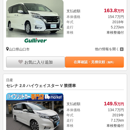
163.
8
支払総額
万円
本体価格
154.
7
万円
年式
2018年
走行
5.2万km
車検
車検整備付
他の情報を開く
山口県山口市
お気に入り追加
在庫確認・見積依頼
（無料）
日産
セレナ 2.0 ハイウェイスター V 禁煙車
149.
5
支払総額
万円
本体価格
134.
7
万円
年式
2019年
走行
7.1万km
車検
車検整備付