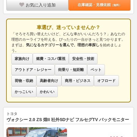
お気に入り追加
在庫確認・見積依頼
（無料）
車選び、迷っていませんか？
「そろそろ買い替えたいけど、どんな車がいいんだろう？」あなたの
理想のカーライフを叶える、ぴったりの一台がきっと見つかります。
まずは、
気になるカテゴリーを選んで、理想の車探し
を始めましょ
う。
家族向け
燃費・コスパ重視
安全性・技術
アウトドア・レジャー
街乗り・短距離
ペット
荷物・収納
高齢者向け
商用・ビジネス
オフロード
かっこいい
かわいい
トヨタ
ヴォクシー 2.0 ZS 煌II 社外SDナビ フルセグTV バックモニター