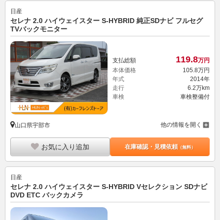
日産
セレナ 2.0 ハイウェイスター S-HYBRID 純正SDナビ フルセグ
TVバックモニター
119.
8
支払総額
万円
本体価格
105.
8
万円
年式
2014年
走行
6.2万km
車検
車検整備付
他の情報を開く
山口県宇部市
お気に入り追加
在庫確認・見積依頼
（無料）
日産
セレナ 2.0 ハイウェイスター S-HYBRID Vセレクション SDナビ
DVD ETC バックカメラ