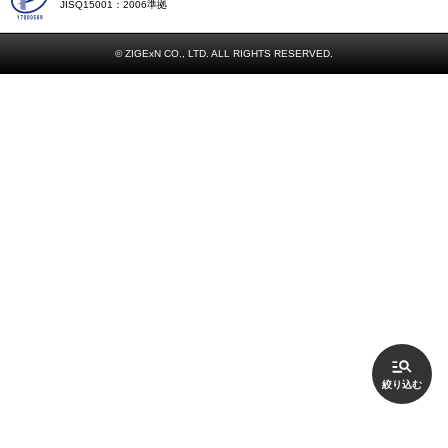
JISQ15001：2006準拠
© ZIGExN CO., LTD. ALL RIGHTS RESERVED.
絞り込む