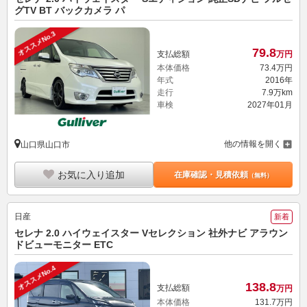
グTV BT バックカメラ パ
オススメNo.3
79.
8
支払総額
万円
本体価格
73.
4
万円
年式
2016年
走行
7.9万km
車検
2027年01月
他の情報を開く
山口県山口市
お気に入り追加
在庫確認・見積依頼
（無料）
日産
新着
セレナ 2.0 ハイウェイスター Vセレクション 社外ナビ アラウン
ドビューモニター ETC
オススメNo.4
138.
8
支払総額
万円
本体価格
131.
7
万円