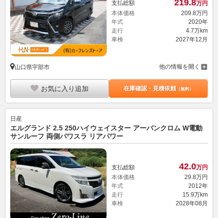
219.
8
支払総額
万円
本体価格
209.
8
万円
年式
2020年
走行
4.7万km
車検
2027年12月
他の情報を開く
山口県宇部市
お気に入り追加
在庫確認・見積依頼
（無料）
日産
エルグランド 2.5 250ハイウェイスター アーバンクロム W電動
サンルーフ 両側パワスラ リアパワー
42.
0
支払総額
万円
本体価格
29.
8
万円
年式
2012年
走行
15.9万km
車検
2028年08月