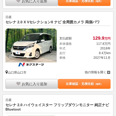
お気に入り追加
在庫確認・見積依頼
（無料）
日産
セレナ 2.0 X VセレクションII ナビ 全周囲カメラ 両側パワ
129.
9
支払総額
万円
本体価格
117.
8
万円
年式
2018年
走行
8.4万km
車検
2027年11月
他の情報を開く
山口県山口市
お気に入り追加
在庫確認・見積依頼
（無料）
日産
セレナ 2.0 ハイウェイスター フリップダウンモニター 純正ナビ
Bluetoot