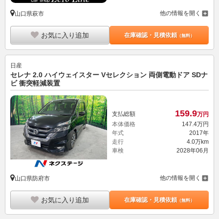
他の情報を開く
山口県萩市
お気に入り追加
在庫確認・見積依頼
（無料）
日産
セレナ 2.0 ハイウェイスター Vセレクション 両側電動ドア SDナ
ビ 衝突軽減装置
159.
9
支払総額
万円
本体価格
147.
4
万円
年式
2017年
走行
4.0万km
車検
2028年06月
他の情報を開く
山口県防府市
お気に入り追加
在庫確認・見積依頼
（無料）