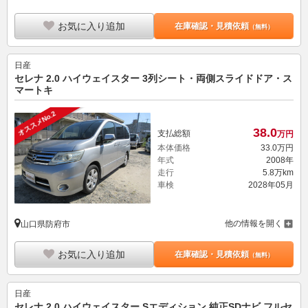
お気に入り追加
在庫確認・見積依頼
（無料）
日産
セレナ 2.0 ハイウェイスター 3列シート・両側スライドドア・ス
マートキ
オススメNo.2
38.
0
支払総額
万円
本体価格
33.
0
万円
年式
2008年
走行
5.8万km
車検
2028年05月
他の情報を開く
山口県防府市
お気に入り追加
在庫確認・見積依頼
（無料）
日産
セレナ 2.0 ハイウェイスター Sエディション 純正SDナビ フルセ