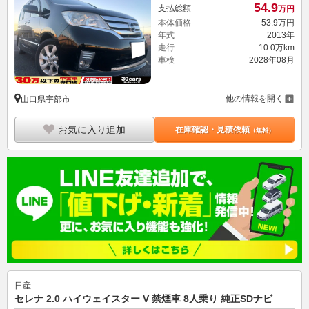
54.
9
支払総額
万円
本体価格
53.
9
万円
年式
2013年
走行
10.0万km
車検
2028年08月
他の情報を開く
山口県宇部市
お気に入り追加
在庫確認・見積依頼
（無料）
日産
セレナ 2.0 ハイウェイスター V 禁煙車 8人乗り 純正SDナビ