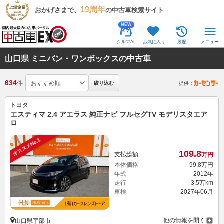
19周年
おかげさまで、
の中古車検索サイト
NEW
クルマAI
お気に入り
履歴
メニュー
山口県 ミニバン・ワンボックスの中古車
634
件
絞り込む
提供：
トヨタ
エスティマ 2.4 アエラス 純正ナビ フルセグTV モデリスタエア
ロ
オススメNo.1
109.
8
支払総額
万円
本体価格
99.
8
万円
年式
2012年
走行
3.5万km
車検
2027年06月
他の情報を開く
山口県宇部市