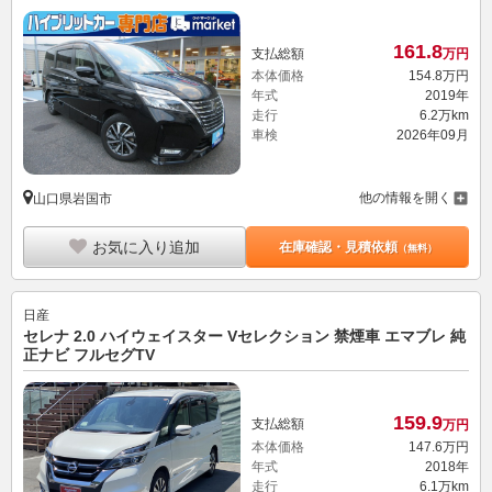
161.
8
支払総額
万円
本体価格
154.
8
万円
年式
2019年
走行
6.2万km
車検
2026年09月
他の情報を開く
山口県岩国市
お気に入り追加
在庫確認・見積依頼
（無料）
日産
セレナ 2.0 ハイウェイスター Vセレクション 禁煙車 エマブレ 純
正ナビ フルセグTV
159.
9
支払総額
万円
本体価格
147.
6
万円
年式
2018年
走行
6.1万km