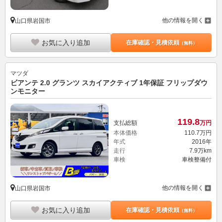
他の情報を開く
山口県岩国市
お気に入り追加
在庫確認・見積依頼
（無料）
マツダ
ビアンテ 2.0 グランツ スカイアクティブ 1年保証 フリップダウ
ンモニター
119.
8
支払総額
万円
本体価格
110.
7
万円
年式
2016年
走行
7.9万km
車検
車検整備付
他の情報を開く
山口県岩国市
お気に入り追加
在庫確認・見積依頼
（無料）