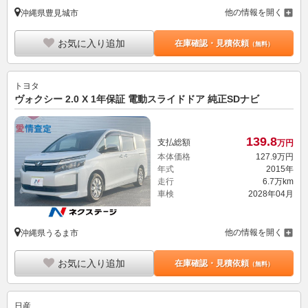
他の情報を開く
沖縄県豊見城市
お気に入り追加
在庫確認・見積依頼
（無料）
トヨタ
ヴォクシー 2.0 X 1年保証 電動スライドドア 純正SDナビ
139.
8
支払総額
万円
本体価格
127.
9
万円
年式
2015年
走行
6.7万km
車検
2028年04月
他の情報を開く
沖縄県うるま市
お気に入り追加
在庫確認・見積依頼
（無料）
日産