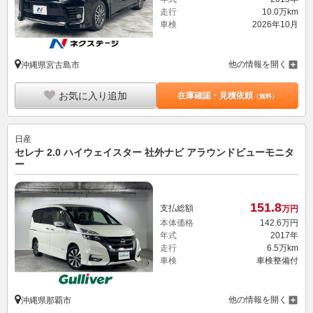
走行
10.0万km
車検
2026年10月
他の情報を開く
沖縄県宮古島市
お気に入り追加
在庫確認・見積依頼
（無料）
日産
セレナ 2.0 ハイウェイスター 社外ナビ アラウンドビューモニタ
ー
151.
8
支払総額
万円
本体価格
142.
6
万円
年式
2017年
走行
6.5万km
車検
車検整備付
他の情報を開く
沖縄県那覇市