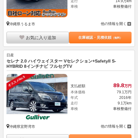
走行
14.9万km
車検
車検整備付
他の情報を開く
沖縄県うるま市
お気に入り追加
在庫確認・見積依頼
（無料）
日産
セレナ 2.0 ハイウェイスター Vセレクション+SafetyII S-
HYBRID 8インチナビ フルセグTV
オススメNo.5
89.
8
支払総額
万円
本体価格
79.
1
万円
年式
2016年
走行
9.1万km
車検
車検整備付
他の情報を開く
沖縄県宜野湾市