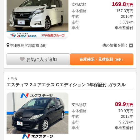
169.
8
支払総額
万円
本体価格
157.
3
万円
年式
2016年
走行
3.3万km
車検
車検整備付
他の情報を開く
沖縄県島尻郡南風原町
お気に入り追加
在庫確認・見積依頼
（無料）
トヨタ
エスティマ 2.4 アエラス Gエディション 1年保証付 ガラスル
89.
9
支払総額
万円
本体価格
70.
9
万円
年式
2012年
走行
9.2万km
車検
車検整備付