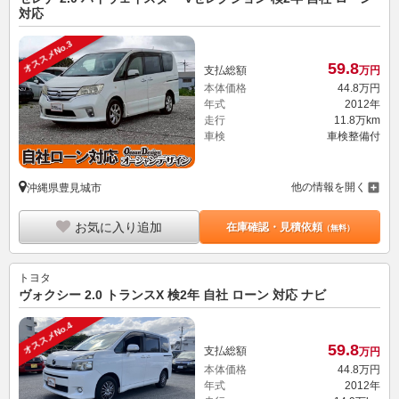
対応
オススメNo.3
59.
8
支払総額
万円
本体価格
44.
8
万円
年式
2012年
走行
11.8万km
車検
車検整備付
他の情報を開く
沖縄県豊見城市
お気に入り追加
在庫確認・見積依頼
（無料）
トヨタ
ヴォクシー 2.0 トランスX 検2年 自社 ローン 対応 ナビ
オススメNo.4
59.
8
支払総額
万円
本体価格
44.
8
万円
年式
2012年