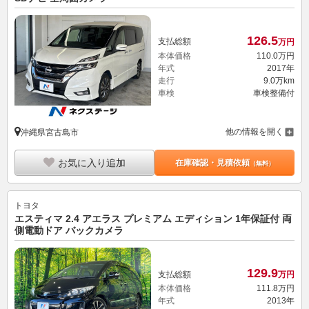
126.
5
支払総額
万円
本体価格
110.
0
万円
年式
2017年
走行
9.0万km
車検
車検整備付
他の情報を開く
沖縄県宮古島市
お気に入り追加
在庫確認・見積依頼
（無料）
トヨタ
エスティマ 2.4 アエラス プレミアム エディション 1年保証付 両
側電動ドア バックカメラ
129.
9
支払総額
万円
本体価格
111.
8
万円
年式
2013年