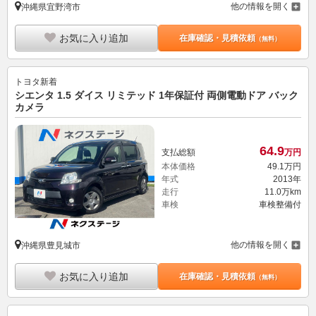
他の情報を開く
沖縄県宜野湾市
お気に入り追加
在庫確認・見積依頼
（無料）
トヨタ
新着
シエンタ 1.5 ダイス リミテッド 1年保証付 両側電動ドア バック
カメラ
64.
9
支払総額
万円
本体価格
49.
1
万円
年式
2013年
走行
11.0万km
車検
車検整備付
他の情報を開く
沖縄県豊見城市
お気に入り追加
在庫確認・見積依頼
（無料）