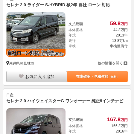
セレナ 2.0 ライダー S-HYBRID 検2年 自社 ローン 対応
59.
8
支払総額
万円
本体価格
44.
8
万円
年式
2013年
走行
13.8万km
車検
車検整備付
他の情報を開く
沖縄県豊見城市
お気に入り追加
在庫確認・見積依頼
（無料）
日産
セレナ 2.0 ハイウェイスターG ワンオーナー 純正9インチナビ
167.
8
支払総額
万円
本体価格
155.
3
万円
年式
2016年