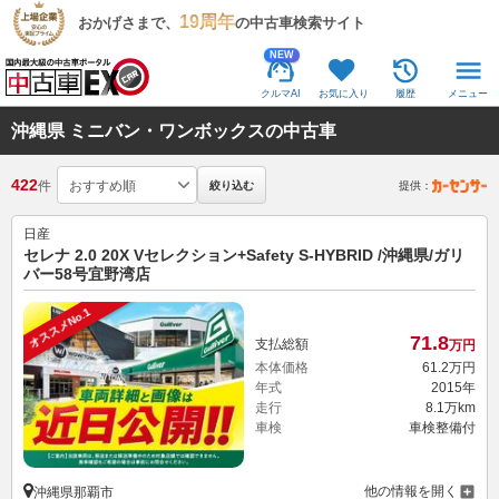
19周年
おかげさまで、
の中古車検索サイト
NEW
クルマAI
お気に入り
履歴
メニュー
沖縄県 ミニバン・ワンボックスの中古車
422
件
絞り込む
提供：
日産
セレナ 2.0 20X Vセレクション+Safety S-HYBRID /沖縄県/ガリ
バー58号宜野湾店
オススメNo.1
71.
8
支払総額
万円
本体価格
61.
2
万円
年式
2015年
走行
8.1万km
車検
車検整備付
他の情報を開く
沖縄県那覇市