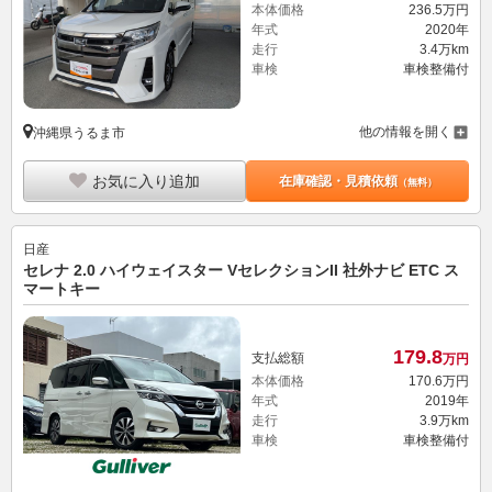
本体価格
236.
5
万円
年式
2020年
走行
3.4万km
車検
車検整備付
他の情報を開く
沖縄県うるま市
お気に入り追加
在庫確認・見積依頼
（無料）
日産
セレナ 2.0 ハイウェイスター VセレクションII 社外ナビ ETC ス
マートキー
179.
8
支払総額
万円
本体価格
170.
6
万円
年式
2019年
走行
3.9万km
車検
車検整備付