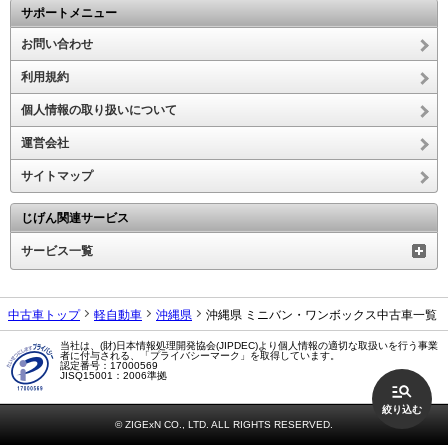
サポートメニュー
お問い合わせ
利用規約
個人情報の取り扱いについて
運営会社
サイトマップ
じげん関連サービス
サービス一覧
中古車トップ
軽自動車
沖縄県
沖縄県 ミニバン・ワンボックス中古車一覧
当社は、(財)日本情報処理開発協会(JIPDEC)より個人情報の適切な取扱いを行う事業
者に付与される、「プライバシーマーク」を取得しています。
認定番号：17000569
JISQ15001：2006準拠
絞り込む
© ZIGExN CO., LTD. ALL RIGHTS RESERVED.