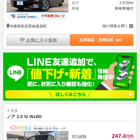
走行
2.8万km
車検
車検整備付
他の情報を開く
沖縄県島尻郡南風原町
お気に入り追加
在庫確認・見積依頼
（無料）
トヨタ
ノア 2.0 Si WxBII
247.
4
支払総額
万円