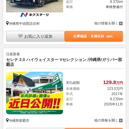
走行
8.3万km
車検
車検整備付
他の情報を開く
沖縄県中頭郡読谷村
お気に入り追加
在庫確認・見積依頼
（無料）
日産
新着
セレナ 2.0 ハイウェイスター Vセレクション /沖縄県/ガリバー那
覇店
129.
8
支払総額
万円
本体価格
123.
5
万円
年式
2017年
走行
9.2万km
車検
2026年11月
他の情報を開く
沖縄県那覇市