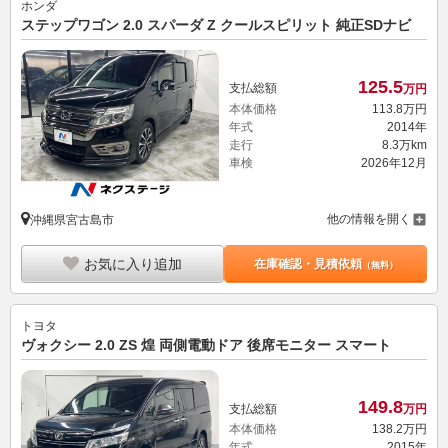
ホンダ
ステップワゴン 2.0 スパーダ Z クールスピリット 純正SDナビ
125.
5
支払総額
万円
本体価格
113.
8
万円
年式
2014年
走行
8.3万km
車検
2026年12月
他の情報を開く
沖縄県宮古島市
お気に入り追加
在庫確認・見積依頼
（無料）
トヨタ
ヴォクシー 2.0 ZS 煌 両側電動ドア 後席モニター スマート
149.
8
支払総額
万円
本体価格
138.
2
万円
年式
2015年