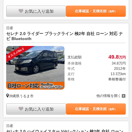
お気に入り追加
在庫確認・見積依頼
（無料）
日産
セレナ 2.0 ライダー ブラックライン 検2年 自社 ローン 対応 ナ
ビ Bluetooth
オススメNo.2
49.
8
支払総額
万円
本体価格
34.
8
万円
年式
2012年
走行
13.3万km
車検
車検整備付
他の情報を開く
沖縄県うるま市
お気に入り追加
在庫確認・見積依頼
（無料）
日産
セレナ 2.0 ハイウェイスター Vセレクション 検2年 自社 ローン