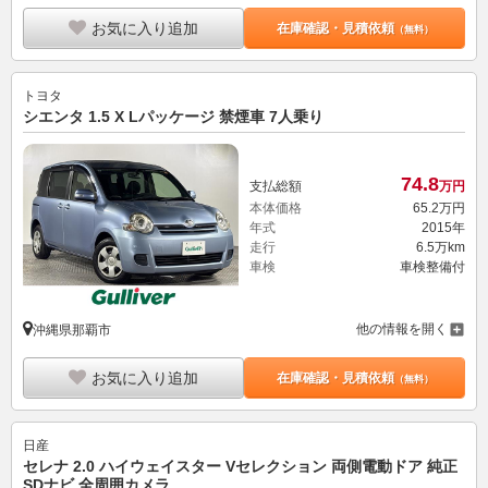
お気に入り追加
在庫確認・見積依頼
（無料）
トヨタ
シエンタ 1.5 X Lパッケージ 禁煙車 7人乗り
74.
8
支払総額
万円
本体価格
65.
2
万円
年式
2015年
走行
6.5万km
車検
車検整備付
他の情報を開く
沖縄県那覇市
お気に入り追加
在庫確認・見積依頼
（無料）
日産
セレナ 2.0 ハイウェイスター Vセレクション 両側電動ドア 純正
SDナビ 全周囲カメラ