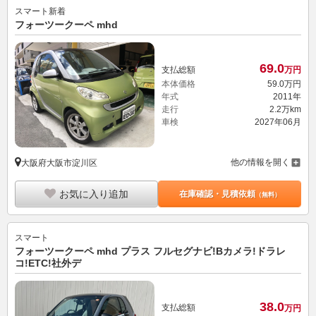
スマート
新着
フォーツークーペ mhd
69.
0
支払総額
万円
本体価格
59.
0
万円
年式
2011年
走行
2.2万km
車検
2027年06月
他の情報を開く
大阪府大阪市淀川区
お気に入り追加
在庫確認・見積依頼
（無料）
スマート
フォーツークーペ mhd プラス フルセグナビ!Bカメラ!ドラレ
コ!ETC!社外デ
38.
0
支払総額
万円