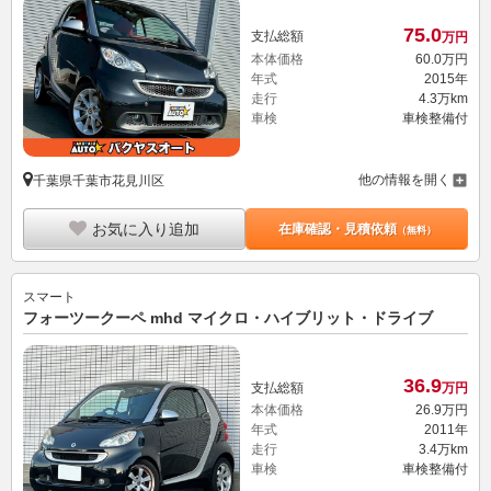
75.
0
支払総額
万円
本体価格
60.
0
万円
年式
2015年
走行
4.3万km
車検
車検整備付
他の情報を開く
千葉県千葉市花見川区
お気に入り追加
在庫確認・見積依頼
（無料）
スマート
フォーツークーペ mhd マイクロ・ハイブリット・ドライブ
36.
9
支払総額
万円
本体価格
26.
9
万円
年式
2011年
走行
3.4万km
車検
車検整備付