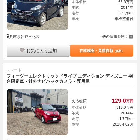
本体価格
65.
8
万円
年式
2014年
走行
2.9万km
車検
車検整備付
他の情報を開く
兵庫県神戸市北区
お気に入り追加
在庫確認・見積依頼
（無料）
スマート
フォーツーエレクトリックドライブ エディション ディズニー 40
台限定車・社外ナビバックカメラ・専用黒
129.
0
支払総額
万円
本体価格
119.
0
万円
年式
2014年
走行
1.7万km
車検
2028年02月