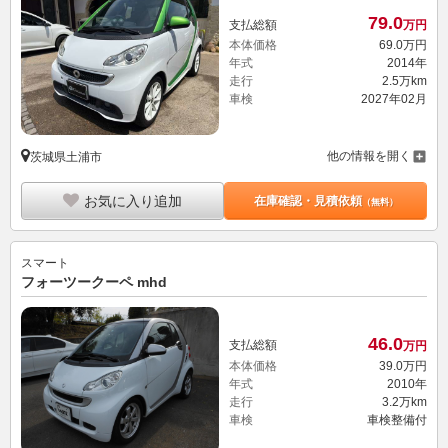
79.
0
支払総額
万円
本体価格
69.
0
万円
年式
2014年
走行
2.5万km
車検
2027年02月
他の情報を開く
茨城県土浦市
お気に入り追加
在庫確認・見積依頼
（無料）
スマート
フォーツークーペ mhd
46.
0
支払総額
万円
本体価格
39.
0
万円
年式
2010年
走行
3.2万km
車検
車検整備付