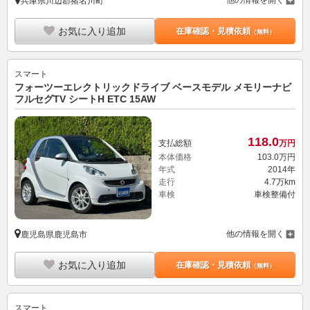
他の情報を開く
兵庫県川辺郡猪名川町
お気に入り追加
在庫確認・見積依頼
（無料）
スマート
フォーツーエレクトリックドライブ ベースモデル メモリーナビ
フルセグTV シートH ETC 15AW
118.
0
支払総額
万円
本体価格
103.
0
万円
年式
2014年
走行
4.7万km
車検
車検整備付
他の情報を開く
鹿児島県鹿児島市
お気に入り追加
在庫確認・見積依頼
（無料）
スマート