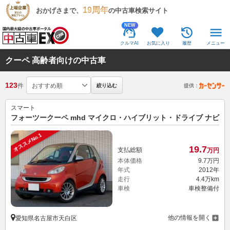
19周年
おかげさまで、
の中古車検索サイト
NEW
クルマAI
お気に入り
履歴
メニュー
クーペ 高齢者向けの中古車
123
件
絞り込む
提供：
スマート
フォーツークーペ mhd マイクロ・ハイブリット・ドライブ ナビ
オススメNo.1
19.
7
支払総額
万円
本体価格
9.
7
万円
年式
2012年
走行
4.4万km
車検
車検整備付
他の情報を開く
愛知県名古屋市天白区