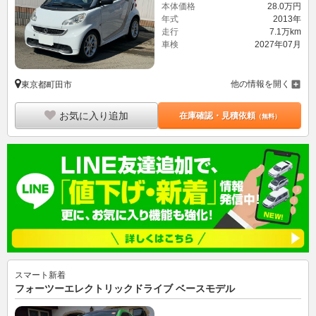
本体価格
28.
0
万円
年式
2013年
走行
7.1万km
車検
2027年07月
他の情報を開く
東京都町田市
お気に入り追加
在庫確認・見積依頼
（無料）
スマート
新着
フォーツーエレクトリックドライブ ベースモデル