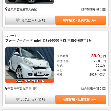
他の情報を開く
愛知県名古屋市天白区
お気に入り追加
在庫確認・見積依頼
（無料）
スマート
フォーツークーペ mhd 走行64000キロ 車検令和9年3月
39.
0
支払総額
万円
本体価格
29.
0
万円
年式
2011年
走行
6.4万km
車検
2027年03月
他の情報を開く
千葉県千葉市花見川区
お気に入り追加
在庫確認・見積依頼
（無料）