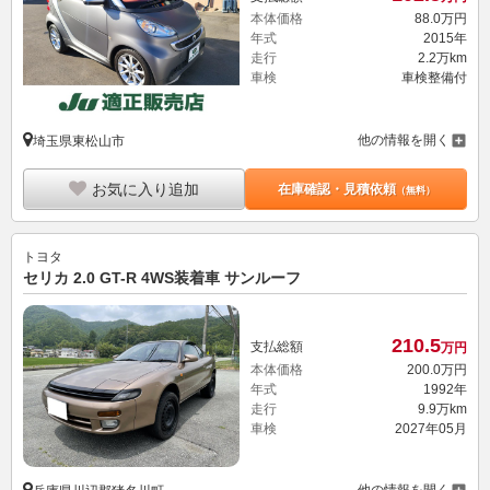
本体価格
88.
0
万円
年式
2015年
走行
2.2万km
車検
車検整備付
他の情報を開く
埼玉県東松山市
お気に入り追加
在庫確認・見積依頼
（無料）
トヨタ
セリカ 2.0 GT-R 4WS装着車 サンルーフ
210.
5
支払総額
万円
本体価格
200.
0
万円
年式
1992年
走行
9.9万km
車検
2027年05月