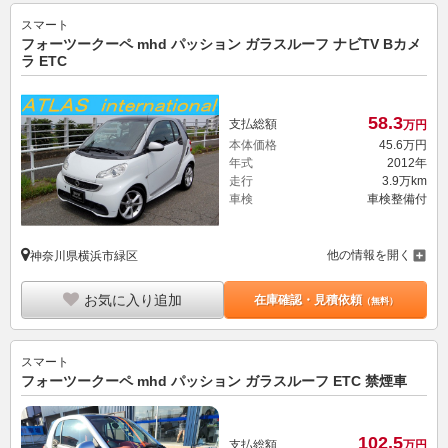
スマート
フォーツークーペ mhd パッション ガラスルーフ ナビTV Bカメ
ラ ETC
58.
3
支払総額
万円
本体価格
45.
6
万円
年式
2012年
走行
3.9万km
車検
車検整備付
他の情報を開く
神奈川県横浜市緑区
お気に入り追加
在庫確認・見積依頼
（無料）
スマート
フォーツークーペ mhd パッション ガラスルーフ ETC 禁煙車
102.
5
支払総額
万円