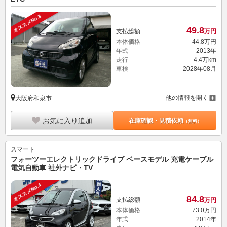
オススメNo.3
49.
8
支払総額
万円
本体価格
44.
8
万円
年式
2013年
走行
4.4万km
車検
2028年08月
他の情報を開く
大阪府和泉市
お気に入り追加
在庫確認・見積依頼
（無料）
スマート
フォーツーエレクトリックドライブ ベースモデル 充電ケーブル
電気自動車 社外ナビ・TV
オススメNo.4
84.
8
支払総額
万円
本体価格
73.
0
万円
年式
2014年