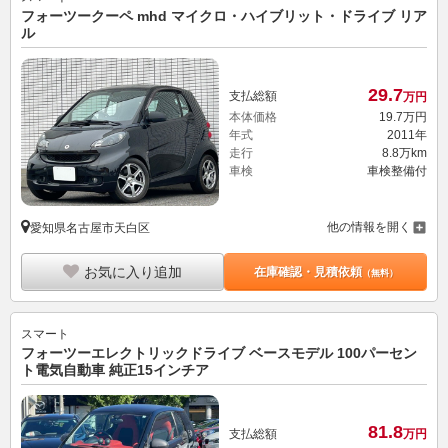
フォーツークーペ mhd マイクロ・ハイブリット・ドライブ リア
ル
29.
7
支払総額
万円
本体価格
19.
7
万円
年式
2011年
走行
8.8万km
車検
車検整備付
他の情報を開く
愛知県名古屋市天白区
お気に入り追加
在庫確認・見積依頼
（無料）
スマート
フォーツーエレクトリックドライブ ベースモデル 100パーセン
ト電気自動車 純正15インチア
81.
8
支払総額
万円