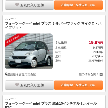
お気に入り追加
在庫確認・見積依頼
（無料）
スマート
フォーツークーペ mhd プラス シルバー/ブラック マイクロ・ハ
イブリット
オススメNo.2
19.
8
支払総額
万円
本体価格
9.
8
万円
年式
2013年
走行
4.2万km
車検
車検整備付
他の情報を開く
愛知県名古屋市天白区
お気に入り追加
在庫確認・見積依頼
（無料）
スマート
フォーツークーペ mhd プラス 純正15インチアルミホイール
ETC