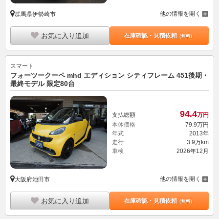
他の情報を開く
群馬県伊勢崎市
お気に入り追加
在庫確認・見積依頼
（無料）
スマート
フォーツークーペ mhd エディション シティフレーム 451後期・
最終モデル 限定80台
94.
4
支払総額
万円
本体価格
79.
9
万円
年式
2013年
走行
3.9万km
車検
2026年12月
他の情報を開く
大阪府池田市
お気に入り追加
在庫確認・見積依頼
（無料）