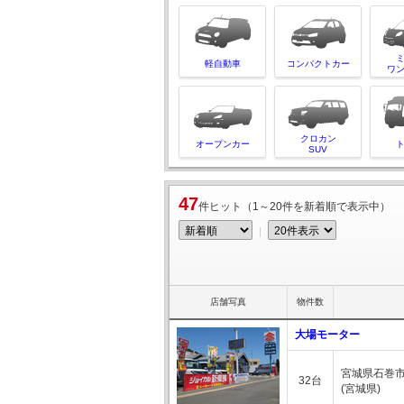
軽自動車
コンパクトカー
ワ
クロカン
オープンカー
SUV
47
件ヒット（1～20件を新着順で表示中）
｜
店舗写真
物件数
大場モーター
宮城県石巻市美
32台
(宮城県)