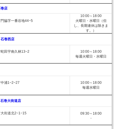
石巻店
10:00～18:00
門脇字一番谷地44−5
火曜日・水曜日（但
し、長期連休は除きま
す。）
 石巻西店
蛇田宇南久林13−2
10:00～18:00
毎週火曜日・水曜日
浦1−2−27
10:00～18:00
毎週水曜日
県央 石巻大街道店
大街道北2−1−15
09:30～18:00
-