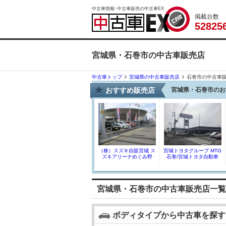
中古車情報･中古車販売の中古車EX
掲載台数
5
2
8
2
5
宮城県・石巻市の中古車販売店
中古車トップ
宮城県の中古車販売店
石巻市の中古車
おすすめ販売店
宮城県・石巻市のお
（株）スズキ自販宮城 ス
宮城トヨタグループ MTG
ズキアリーナめぐみ野
石巻/宮城トヨタ自動車
宮城県・石巻市の中古車販売店一覧
ボディタイプから中古車を探す