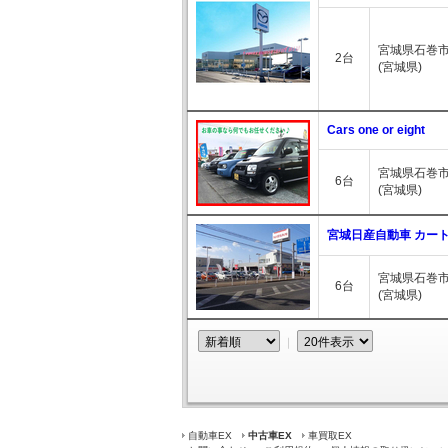
宮城県石巻市
2台
(宮城県)
Cars one or eight
宮城県石巻市
6台
(宮城県)
宮城日産自動車 カー
宮城県石巻市三
6台
(宮城県)
｜
自動車EX
中古車EX
車買取EX