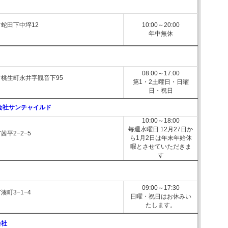
蛇田下中埣12
10:00～20:00
年中無休
08:00～17:00
桃生町永井字観音下95
第1・2土曜日・日曜
日・祝日
式会社サンチャイルド
10:00～18:00
毎週水曜日 12月27日か
茜平2−2−5
ら1月2日は年末年始休
暇とさせていただきま
す
09:00～17:30
湊町3−1−4
日曜・祝日はお休みい
たします。
会社