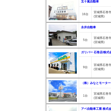
五十嵐自動車
宮城県石巻市
16台
(宮城県)
永井自動車
宮城県石巻市
5台
(宮城県)
ガリバー 石巻店/株
宮城県石巻市
9台
(宮城県)
（株）みなとモーター
宮城県石巻市
1台
(宮城県)
アベ自動車工業 株式