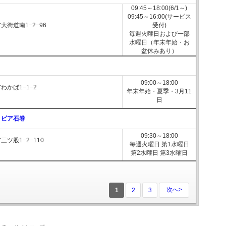
09:45～18:00(6/1～)
09:45～16:00(サービス
大街道南1−2−96
受付)
毎週火曜日および一部
水曜日（年末年始・お
盆休みあり）
09:00～18:00
わかば1−1−2
年末年始・夏季・3月11
日
トピア石巻
09:30～18:00
ツ股1−2−110
毎週火曜日 第1水曜日
第2水曜日 第3水曜日
次へ>
1
2
3