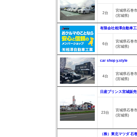
宮城県石巻市
2台
(宮城県)
有限会社相澤自動車工
宮城県石巻市
6台
(宮城県)
car shop y.style
宮城県石巻市中
4台
(宮城県)
日産プリンス宮城販売
宮城県石巻市茜
23台
(宮城県)
（株）東北マツダ 石