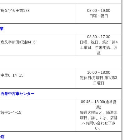
鹿又字天王前178
08:00～19:00
日曜・祝日
業
08:30～17:30
鹿又字新田町浦84−6
日曜、祝日、第2・第4
土曜日、年末年始、お
盆
10:00～18:00
里6−14−15
定休日/月曜日 第1/第3
日曜日
 石巻中古車センター
09:45～18:00(通常営
業)
平1−4−15
毎週火曜日と、隔週水
曜日。詳しくは、店舗
へお問い合わせ下さ
い。
巻店