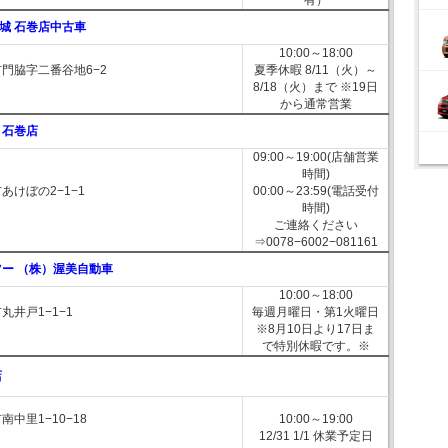
有）
城 石巻店中古車
10:00～18:00
門脇字二番谷地6−2
夏季休暇 8/11（火）～
8/18（火）まで ※19日
から通常営業
 石巻店
09:00～19:00(店舗営業
時間)
あけぼの2−1−1
00:00～23:59(電話受付
時間)
ご連絡ください
⇒0078−6002−081161
ツー （株）渥美自動車
10:00～18:00
丸井戸1−1−1
毎週月曜日・第1火曜日
※8月10日より17日ま
で特別休暇です。※
店
中里1−10−18
10:00～19:00
12/31 1/1 休業予定日