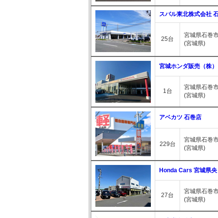
スバル東北株式会社 
宮城県石巻市
25台
(宮城県)
宮城ホンダ販売（株）
宮城県石巻市
1台
(宮城県)
アベカツ 石巻店
宮城県石巻市中
229台
(宮城県)
Honda Cars 宮城
宮城県石巻市
27台
(宮城県)