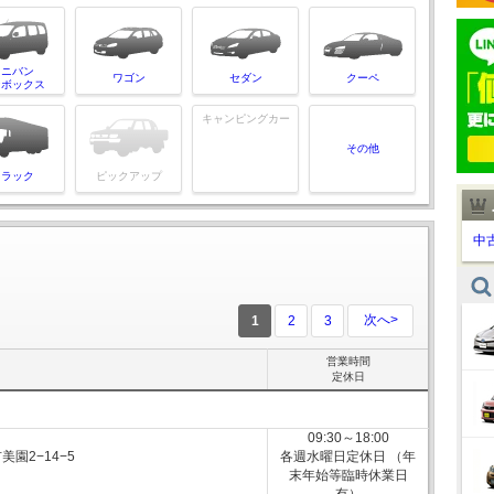
ミニバン
ワゴン
セダン
クーペ
ンボックス
キャンピングカー
その他
トラック
ピックアップ
中
次へ>
1
2
3
営業時間
定休日
09:30～18:00
園2−14−5
各週水曜日定休日 （年
末年始等臨時休業日