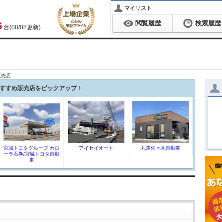
マイリスト
閲覧履歴
検索履歴
6
台(08/08更新)
販売店
すすめ販売店をピックアップ！
宮城トヨタグループ カロ
アイセイオート
丸運佐々木自動車
ーラ石巻/宮城トヨタ自動
車