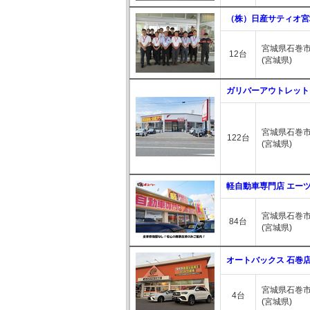
（株）日産サティオ宮
宮城県石巻市
12台
(宮城県)
ガリバーアウトレット
宮城県石巻市
122台
(宮城県)
軽自動車専門店 エー
宮城県石巻市
84台
(宮城県)
オートバックス 石巻
宮城県石巻市南
4台
(宮城県)