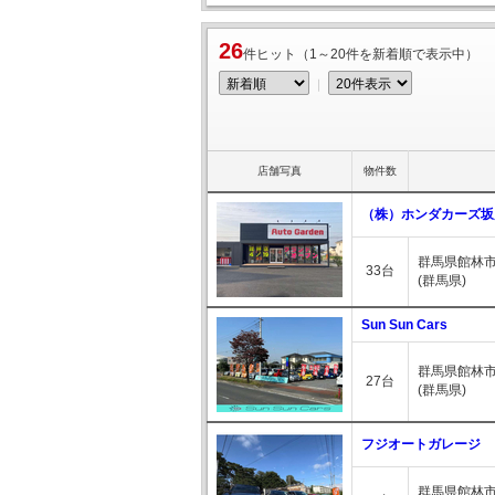
26
件ヒット（1～20件を新着順で表示中）
｜
店舗写真
物件数
（株）ホンダカーズ坂
群馬県館林市富
33台
(群馬県)
Sun Sun Cars
群馬県館林市苗
27台
(群馬県)
フジオートガレージ
群馬県館林市