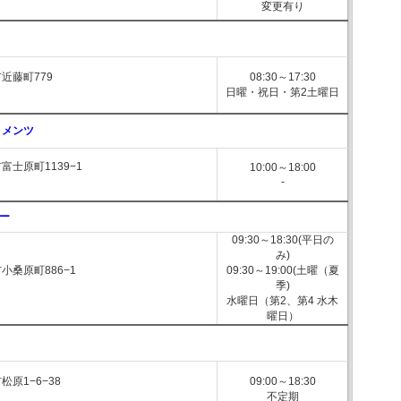
変更有り
近藤町779
08:30～17:30
日曜・祝日・第2土曜日
トメンツ
富士原町1139−1
10:00～18:00
-
ー
09:30～18:30(平日の
み)
小桑原町886−1
09:30～19:00(土曜（夏
季)
水曜日（第2、第4 水木
曜日）
原1−6−38
09:00～18:30
不定期