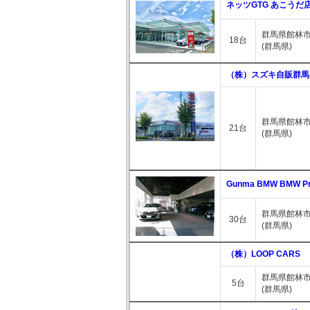
ネッツGTG あこうだ
群馬県館林市
18台
(群馬県)
（株）スズキ自販群馬
群馬県館林市松
21台
(群馬県)
Gunma BMW BMW Pr
群馬県館林市松
30台
(群馬県)
（株）LOOP CARS
群馬県館林市
5台
(群馬県)