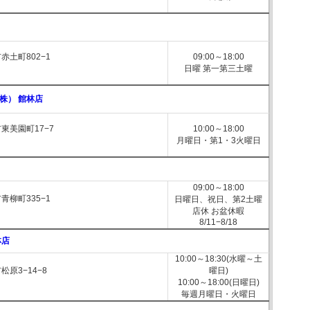
赤土町802−1
09:00～18:00
日曜 第一第三土曜
株） 館林店
東美園町17−7
10:00～18:00
月曜日・第1・3火曜日
09:00～18:00
青柳町335−1
日曜日、祝日、第2土曜
店休 お盆休暇
8/11−8/18
林店
10:00～18:30(水曜～土
原3−14−8
曜日)
10:00～18:00(日曜日)
毎週月曜日・火曜日