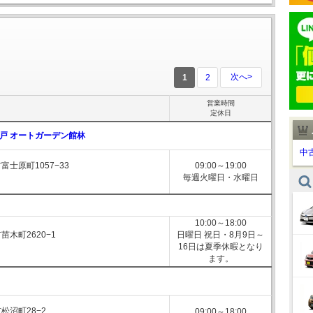
次へ>
1
2
営業時間
定休日
戸 オートガーデン館林
中
士原町1057−33
09:00～19:00
毎週火曜日・水曜日
10:00～18:00
木町2620−1
日曜日 祝日・8月9日～
16日は夏季休暇となり
ます。
松沼町28−2
09:00～18:00