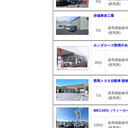
5台
(群馬県)
赤城車体工業
群馬県館林市
3台
(群馬県)
ホンダカーズ群馬中央
群馬県館林市
30台
(群馬県)
群馬トヨタ自動車 館
群馬県館林市
7台
(群馬県)
WECARS（ウィーカ
群馬県館林市小
109台
(群馬県)