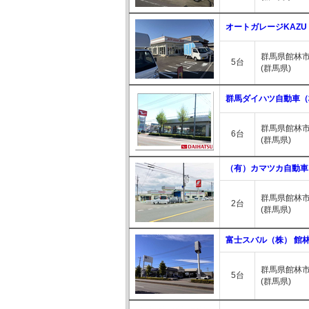
オートガレージKAZU
群馬県館林市
5台
(群馬県)
群馬ダイハツ自動車（
群馬県館林市
6台
(群馬県)
（有）カマツカ自動車
群馬県館林市
2台
(群馬県)
富士スバル（株） 館
群馬県館林市松
5台
(群馬県)