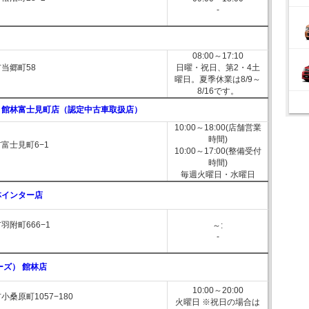
-
08:00～17:10
当郷町58
日曜・祝日、第2・4土
曜日。夏季休業は8/9～
8/16です。
 館林富士見町店（認定中古車取扱店）
10:00～18:00(店舗営業
時間)
富士見町6−1
10:00～17:00(整備受付
時間)
毎週火曜日・水曜日
林インター店
羽附町666−1
～:
-
ーズ） 館林店
10:00～20:00
桑原町1057−180
火曜日 ※祝日の場合は