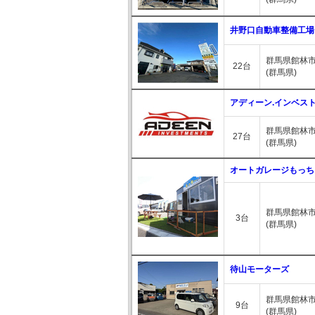
井野口自動車整備工場
群馬県館林市
22台
(群馬県)
アディーン.インベス
群馬県館林市
27台
(群馬県)
オートガレージもっち
群馬県館林市
3台
(群馬県)
待山モーターズ
群馬県館林市松
9台
(群馬県)