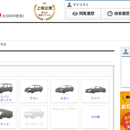
マイリスト
閲覧履歴
検索履歴
9
台(08/09更新)
販売店
ミニバン
ワゴン
セダン
クーペ
ンボックス
キャンピングカー
その他
トラック
ピックアップ