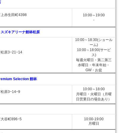
店
上赤生田町4398
10:00～19:00
-
 スズキアリーナ館林松原
10:00～18:30(ショール
ーム)
10:00～18:00(サービ
原3−21−14
ス)
毎週火曜日・第二第三
水曜日・年末年始・
GW・お盆
emium Selection 館林
10:00～18:00
原3−14−9
月曜日・火曜日（月曜
日営業日の場合あり）
大谷町896−5
10:00-19:00
月曜日