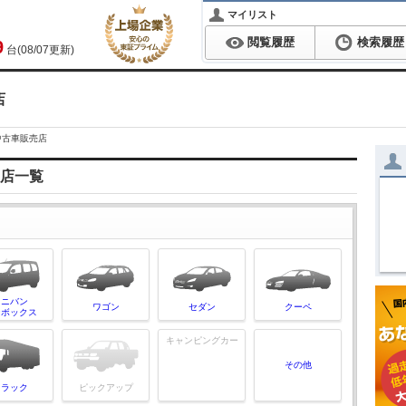
マイリスト
閲覧履歴
検索履歴
9
台(08/07更新)
店
中古車販売店
店一覧
ミニバン
ワゴン
セダン
クーペ
ンボックス
キャンピングカー
その他
トラック
ピックアップ