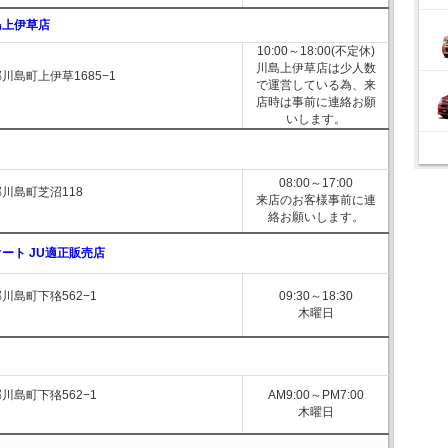
島上伊草店
10:00～18:00(不定休)
川島上伊草店は少人数
川島町上伊草1685−1
で運営している為、来
店時は事前に連絡お願
いします。
08:00～17:00
川島町芝沼118
来店のお客様事前に連
絡お願いします。
ート JU適正販売店
川島町下狢562−1
09:30～18:30
木曜日
川島町下狢562−1
AM9:00～PM7:00
木曜日