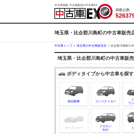
中古車情報･中古車販売の中古車EX
掲載台数
5
2
6
3
7
埼玉県・比企郡川島町の中古車販売
中古車トップ
埼玉県の中古車販売店
比企郡川島町の
埼玉県・比企郡川島町の中古車販売
ボディタイプから中古車を探す
軽自動車
コンパクトカー
ワ
クロカン
オープンカー
SUV