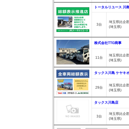
トータルリユース 川
埼玉県比企郡
3台
(埼玉県)
株式会社TTG商事
埼玉県比企郡
11台
(埼玉県)
タックス川島 ケヤキオ
埼玉県比企郡
29台
(埼玉県)
タックス川島店
埼玉県比企郡
3台
(埼玉県)