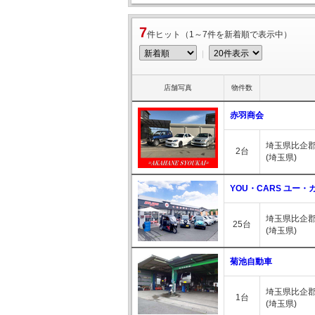
7
件ヒット（1～7件を新着順で表示中）
｜
店舗写真
物件数
赤羽商会
埼玉県比企郡
2台
(埼玉県)
YOU・CARS ユー・
埼玉県比企郡
25台
(埼玉県)
菊池自動車
埼玉県比企郡
1台
(埼玉県)