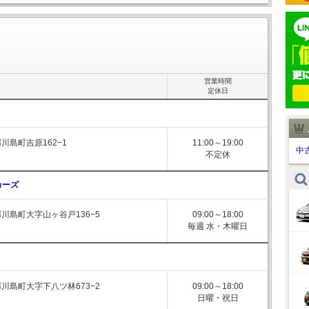
営業時間
定休日
川島町吉原162−1
11:00～19:00
中
不定休
カーズ
川島町大字山ヶ谷戸136−5
09:00～18:00
毎週 水・木曜日
川島町大字下八ツ林673−2
09:00～18:00
日曜・祝日