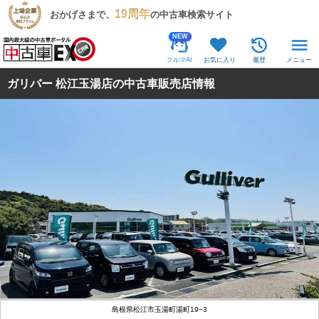
19周年
おかげさまで、
の中古車検索サイト
NEW
クルマAI
お気に入り
履歴
メニュー
ガリバー 松江玉湯店の中古車販売店情報
島根県松江市玉湯町湯町19−3