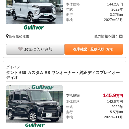
本体価格
144.
2
万円
年式
2022年
走行
3.2万km
車検
2027年08月
他の情報を開く
島根県松江市
お気に入り追加
在庫確認・見積依頼
（無料）
ダイハツ
タント 660 カスタム RS ワンオーナー・純正ディスプレイオー
ディオ
145.
9
支払総額
万円
本体価格
142.
0
万円
年式
2022年
走行
5.5万km
車検
2027年11月