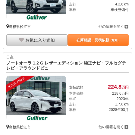
走行
4.2万km
車検
車検整備付
他の情報を開く
島根県松江市
お気に入り追加
在庫確認・見積依頼
（無料）
日産
ノートオーラ 1.2 G レザーエディション 純正ナビ・フルセグテ
レビ・アラウンドビュ
オススメNo.5
224.
8
支払総額
万円
本体価格
218.
6
万円
年式
2023年
走行
1.7万km
車検
2028年03月
他の情報を開く
島根県松江市