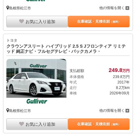
他の情報を開く
島根県松江市
お気に入り追加
在庫確認・見積依頼
（無料）
トヨタ
クラウンアスリート ハイブリッド 2.5 S Jフロンティア リミテ
ッド 純正ナビ・フルセグテレビ・バックカメラ・
249.
8
支払総額
万円
本体価格
239.
8
万円
年式
2017年
走行
8.2万km
車検
2026年09月
他の情報を開く
島根県松江市
お気に入り追加
在庫確認・見積依頼
（無料）