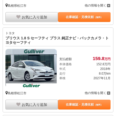
他の情報を開く
島根県松江市
お気に入り追加
在庫確認・見積依頼
（無料）
トヨタ
プリウス 1.8 S セーフティ プラス 純正ナビ・バックカメラ・ト
ヨタセーフティ
159.
8
支払総額
万円
本体価格
152.
8
万円
年式
2018年
走行
8.0万km
車検
2027年11月
他の情報を開く
島根県松江市
お気に入り追加
在庫確認・見積依頼
（無料）