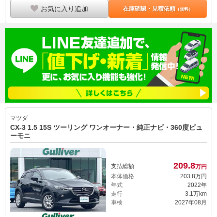
お気に入り追加
在庫確認・見積依頼
（無料）
マツダ
CX-3 1.5 15S ツーリング ワンオーナー・純正ナビ・360度ビュ
ーモニ
209.
8
支払総額
万円
本体価格
203.
8
万円
年式
2022年
走行
3.1万km
車検
2027年08月