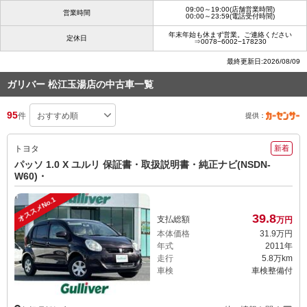
09:00～19:00(店舗営業時間)
営業時間
00:00～23:59(電話受付時間)
年末年始も休まず営業。ご連絡ください
定休日
⇒0078−6002−178230
最終更新日:2026/08/09
ガリバー 松江玉湯店の中古車一覧
95
件
提供：
トヨタ
新着
パッソ 1.0 X ユルリ 保証書・取扱説明書・純正ナビ(NSDN-
W60)・
オススメNo.1
39.
8
支払総額
万円
本体価格
31.
9
万円
年式
2011年
走行
5.8万km
車検
車検整備付