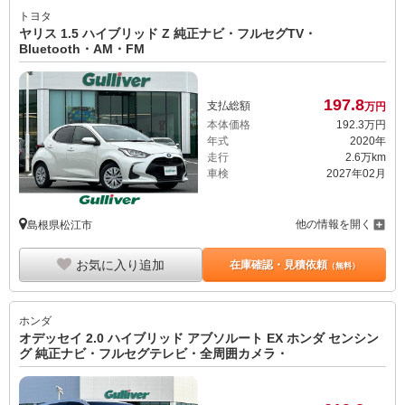
トヨタ
ヤリス 1.5 ハイブリッド Z 純正ナビ・フルセグTV・
Bluetooth・AM・FM
197.
8
支払総額
万円
本体価格
192.
3
万円
年式
2020年
走行
2.6万km
車検
2027年02月
他の情報を開く
島根県松江市
お気に入り追加
在庫確認・見積依頼
（無料）
ホンダ
オデッセイ 2.0 ハイブリッド アブソルート EX ホンダ センシン
グ 純正ナビ・フルセグテレビ・全周囲カメラ・