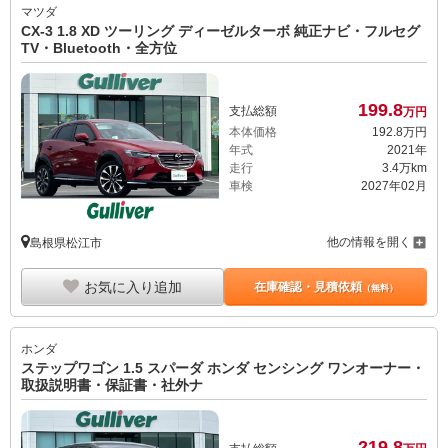
マツダ
CX-3 1.8 XD ツーリング ディーゼルターボ 純正ナビ・フルセグ
TV・Bluetooth・全方位
199.
8
支払総額
万円
本体価格
192.
8
万円
年式
2021年
走行
3.4万km
車検
2027年02月
他の情報を開く
島根県松江市
お気に入り追加
在庫確認・見積依頼
（無料）
ホンダ
ステップワゴン 1.5 スパーダ ホンダ センシング ワンオーナー・
取扱説明書・保証書・社外ナ
219.
8