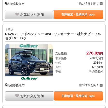
他の情報を開く
島根県松江市
お気に入り追加
在庫確認・見積依頼
（無料）
トヨタ
RAV4 2.0 アドベンチャー 4WD ワンオーナー・社外ナビ・フル
セグTV・バッ
276.
9
支払総額
万円
本体価格
266.
3
万円
年式
2019年
走行
6.2万km
車検
車検整備付
他の情報を開く
島根県松江市
お気に入り追加
在庫確認・見積依頼
（無料）