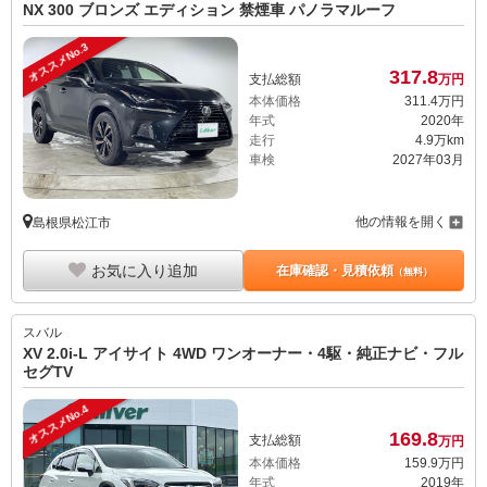
NX 300 ブロンズ エディション 禁煙車 パノラマルーフ
オススメNo.3
317.
8
支払総額
万円
本体価格
311.
4
万円
年式
2020年
走行
4.9万km
車検
2027年03月
他の情報を開く
島根県松江市
お気に入り追加
在庫確認・見積依頼
（無料）
スバル
XV 2.0i-L アイサイト 4WD ワンオーナー・4駆・純正ナビ・フル
セグTV
オススメNo.4
169.
8
支払総額
万円
本体価格
159.
9
万円
年式
2019年