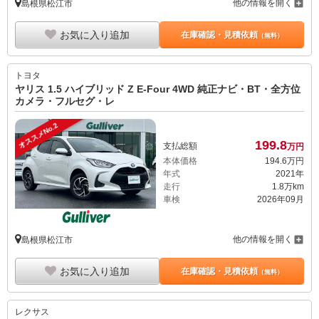
他の情報を開く
島根県松江市
お気に入り追加
在庫確認・見積依頼
（無料）
トヨタ
ヤリス 1.5 ハイブリッド Z E-Four 4WD 純正ナビ・BT・全方位
カメラ・フルセグ・レ
オススメNo.2
199.
8
支払総額
万円
本体価格
194.
6
万円
年式
2021年
走行
1.8万km
車検
2026年09月
他の情報を開く
島根県松江市
お気に入り追加
在庫確認・見積依頼
（無料）
レクサス