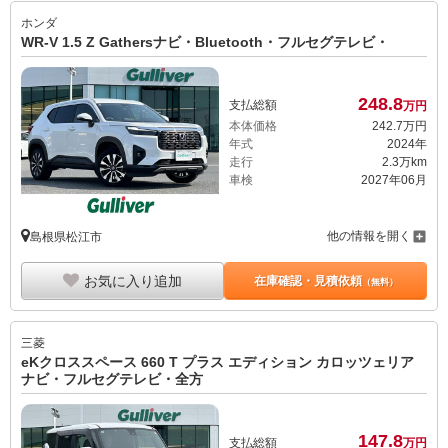
ホンダ
WR-V 1.5 Z Gathersナビ・Bluetooth・フルセグテレビ・
248.
8
支払総額
万円
本体価格
242.
7
万円
年式
2024年
走行
2.3万km
車検
2027年06月
他の情報を開く
島根県松江市
お気に入り追加
在庫確認・見積依頼
（無料）
三菱
eKクロススペース 660 T プラス エディション カロッツェリア
ナビ・フルセグテレビ・全方
147.
8
支払総額
万円