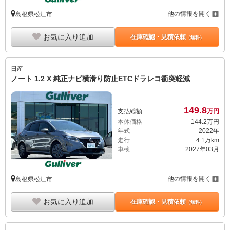
他の情報を開く
島根県松江市
お気に入り追加
在庫確認・見積依頼
（無料）
日産
ノート 1.2 X 純正ナビ横滑り防止ETCドラレコ衝突軽減
149.
8
支払総額
万円
本体価格
144.
2
万円
年式
2022年
走行
4.1万km
車検
2027年03月
他の情報を開く
島根県松江市
お気に入り追加
在庫確認・見積依頼
（無料）