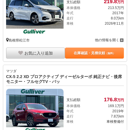
219.
8
支払総額
万円
本体価格
213.
5
万円
年式
2017年
走行
8.0万km
車検
2026年11月
他の情報を開く
島根県松江市
お気に入り追加
在庫確認・見積依頼
（無料）
マツダ
CX-5 2.2 XD プロアクティブ ディーゼルターボ 純正ナビ・後席
モニター・フルセグTV・バッ
176.
8
支払総額
万円
本体価格
169.
1
万円
年式
2019年
走行
7.8万km
車検
車検整備付