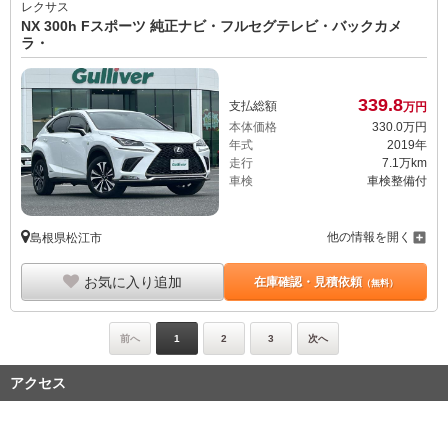
レクサス
NX 300h Fスポーツ 純正ナビ・フルセグテレビ・バックカメ
ラ・
339.
8
支払総額
万円
本体価格
330.
0
万円
年式
2019年
走行
7.1万km
車検
車検整備付
他の情報を開く
島根県松江市
お気に入り追加
在庫確認・見積依頼
（無料）
前へ
1
2
3
次へ
アクセス