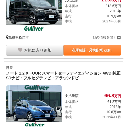
支払総額
万円
本体価格
213.
6
万円
年式
2018年
走行
10.9万km
車検
2027年05月
他の情報を開く
島根県松江市
お気に入り追加
在庫確認・見積依頼
（無料）
日産
ノート 1.2 X FOUR スマートセーフティエディション 4WD 純正
SDナビ・フルセグテレビ・アラウンドビ
66.
8
支払総額
万円
本体価格
61.
2
万円
年式
2018年
走行
10.6万km
車検
2026年11月