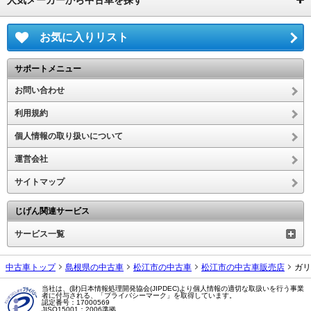
人気メーカーから中古車を探す
お気に入りリスト
サポートメニュー
お問い合わせ
利用規約
個人情報の取り扱いについて
運営会社
サイトマップ
じげん関連サービス
サービス一覧
中古車トップ
島根県の中古車
松江市の中古車
松江市の中古車販売店
ガリ
当社は、(財)日本情報処理開発協会(JIPDEC)より個人情報の適切な取扱いを行う事業
者に付与される、「プライバシーマーク」を取得しています。
認定番号：17000569
JISQ15001：2006準拠