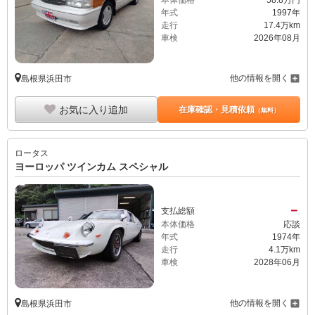
年式
1997年
走行
17.4万km
車検
2026年08月
他の情報を開く
島根県浜田市
お気に入り追加
在庫確認・見積依頼
（無料）
ロータス
ヨーロッパ ツインカム スペシャル
－
支払総額
本体価格
応談
年式
1974年
走行
4.1万km
車検
2028年06月
他の情報を開く
島根県浜田市