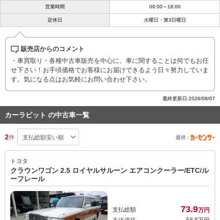
営業時間
09:00～18:00
定休日
火曜日・第3日曜日
販売店からのコメント
・車買取り・各種中古車販売を中心に、車に関することは何でもお任
せ下さい！お手頃価格でお客様にお届けできるよう日々努力していま
す。気になる点はお気軽にお問い合わせ下さい。
最終更新日:2026/08/07
カーラビット の中古車一覧
2
件
提供：
トヨタ
クラウンワゴン 2.5 ロイヤルサルーン エアコンクーラー/ETC/ル
ーフレール
73.
9
支払総額
万円
本体価格
58.
8
万円