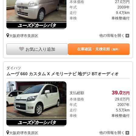
本体価格
27.
0
万円
年式
2009年
走行
9.4万km
車検
車検整備付
他の情報を開く
大阪府堺市美原区
お気に入り追加
在庫確認・見積依頼
（無料）
ダイハツ
ムーヴ 660 カスタム X メモリーナビ 地デジ BTオーディオ
39.
0
支払総額
万円
本体価格
29.
0
万円
年式
2007年
走行
5.5万km
車検
車検整備付
他の情報を開く
大阪府堺市美原区