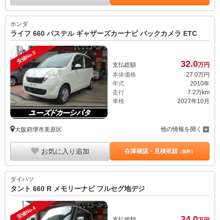
ホンダ
ライフ 660 パステル ギャザーズカーナビ バックカメラ ETC
安値No.3
32.
0
支払総額
万円
本体価格
27.
0
万円
年式
2010年
走行
7.2万km
車検
2027年10月
他の情報を開く
大阪府堺市美原区
お気に入り追加
在庫確認・見積依頼
（無料）
ダイハツ
タント 660 R メモリーナビ フルセグ地デジ
安値No.4
34.
0
支払総額
万円