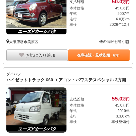
50.
0
支払総額
万円
本体価格
45.
0
万円
年式
2007年
走行
6.0万km
車検
2026年12月
他の情報を開く
大阪府堺市美原区
お気に入り追加
在庫確認・見積依頼
（無料）
ダイハツ
ハイゼットトラック 660 エアコン・パワステスペシャル 3方開
55.
0
支払総額
万円
本体価格
45.
0
万円
年式
2010年
走行
3.3万km
車検
車検整備付