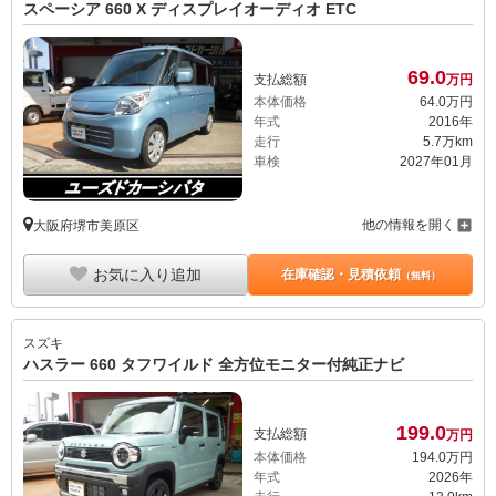
スペーシア 660 X ディスプレイオーディオ ETC
69.
0
支払総額
万円
本体価格
64.
0
万円
年式
2016年
走行
5.7万km
車検
2027年01月
他の情報を開く
大阪府堺市美原区
お気に入り追加
在庫確認・見積依頼
（無料）
スズキ
ハスラー 660 タフワイルド 全方位モニター付純正ナビ
199.
0
支払総額
万円
本体価格
194.
0
万円
年式
2026年