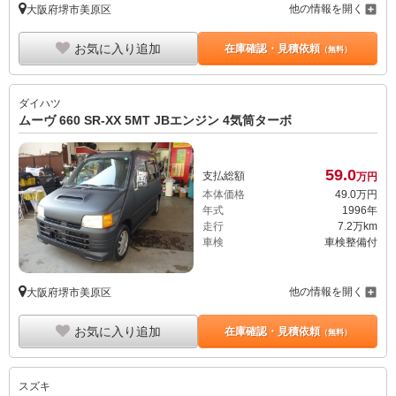
他の情報を開く
大阪府堺市美原区
お気に入り追加
在庫確認・見積依頼
（無料）
ダイハツ
ムーヴ 660 SR-XX 5MT JBエンジン 4気筒ターボ
59.
0
支払総額
万円
本体価格
49.
0
万円
年式
1996年
走行
7.2万km
車検
車検整備付
他の情報を開く
大阪府堺市美原区
お気に入り追加
在庫確認・見積依頼
（無料）
スズキ