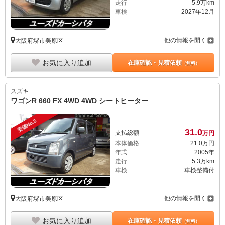
走行
5.9万km
車検
2027年12月
他の情報を開く
大阪府堺市美原区
お気に入り追加
在庫確認・見積依頼
（無料）
スズキ
ワゴンR 660 FX 4WD 4WD シートヒーター
安値No.2
31.
0
支払総額
万円
本体価格
21.
0
万円
年式
2005年
走行
5.3万km
車検
車検整備付
他の情報を開く
大阪府堺市美原区
お気に入り追加
在庫確認・見積依頼
（無料）