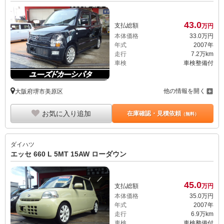
43.
0
支払総額
万円
本体価格
33.
0
万円
年式
2007年
走行
7.2万km
車検
車検整備付
他の情報を開く
大阪府堺市美原区
お気に入り追加
在庫確認・見積依頼
（無料）
ダイハツ
エッセ 660 L 5MT 15AW ローダウン
45.
0
支払総額
万円
本体価格
35.
0
万円
年式
2007年
走行
6.9万km
車検
車検整備付