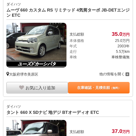
ダイハツ
ムーヴ 660 カスタム RS リミテッド 4気筒ターボ JB-DETエンジ
ン ETC
35.
0
支払総額
万円
本体価格
25.
0
万円
年式
2003年
走行
5.5万km
車検
車検整備無
他の情報を開く
大阪府堺市美原区
お気に入り追加
在庫確認・見積依頼
（無料）
ダイハツ
タント 660 X SDナビ 地デジ BTオーディオ ETC
37.
0
支払総額
万円