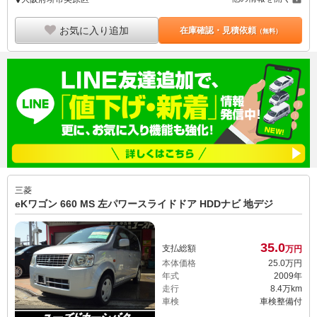
お気に入り追加
在庫確認・見積依頼
（無料）
三菱
eKワゴン 660 MS 左パワースライドドア HDDナビ 地デジ
35.
0
支払総額
万円
本体価格
25.
0
万円
年式
2009年
走行
8.4万km
車検
車検整備付