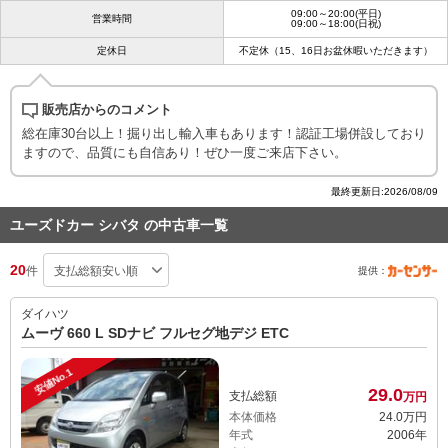
09:00～20:00(平日)
営業時間
09:00～18:00(日祝)
定休日
不定休（15、16日お盆休暇いただきます）
販売店からのコメント
総在庫30台以上！掘り出し輸入車もあります！認証工場併設しており
ますので、品質にも自信あり！ぜひ一度ご来店下さい。
最終更新日:2026/08/09
ユーズドカー シバタ の中古車一覧
20
件
提供：
ダイハツ
ムーヴ 660 L SDナビ フルセグ地デジ ETC
安値No.1
29.
0
支払総額
万円
本体価格
24.
0
万円
年式
2006年