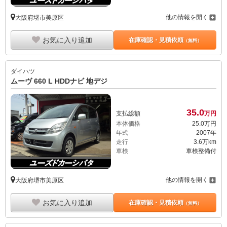
他の情報を開く
大阪府堺市美原区
お気に入り追加
在庫確認・見積依頼
（無料）
ダイハツ
ムーヴ 660 L HDDナビ 地デジ
35.
0
支払総額
万円
本体価格
25.
0
万円
年式
2007年
走行
3.6万km
車検
車検整備付
他の情報を開く
大阪府堺市美原区
お気に入り追加
在庫確認・見積依頼
（無料）