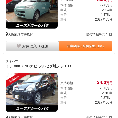
本体価格
29.
0
万円
年式
2004年
走行
4.4万km
車検
2027年03月
他の情報を開く
大阪府堺市美原区
お気に入り追加
在庫確認・見積依頼
（無料）
ダイハツ
ミラ 660 X SDナビ フルセグ地デジ ETC
安値No.5
34.
0
支払総額
万円
本体価格
29.
0
万円
年式
2010年
走行
6.3万km
車検
2027年06月
他の情報を開く
大阪府堺市美原区