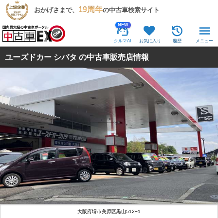
19周年
おかげさまで、
の中古車検索サイト
NEW
クルマAI
お気に入り
履歴
メニュー
ユーズドカー シバタ の中古車販売店情報
大阪府堺市美原区黒山512−1