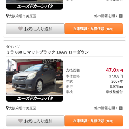
他の情報を開く
大阪府堺市美原区
お気に入り追加
在庫確認・見積依頼
（無料）
ダイハツ
ミラ 660 L マットブラック 16AW ローダウン
47.
0
支払総額
万円
本体価格
37.
0
万円
年式
2007年
走行
8.9万km
車検
車検整備付
他の情報を開く
大阪府堺市美原区
お気に入り追加
在庫確認・見積依頼
（無料）