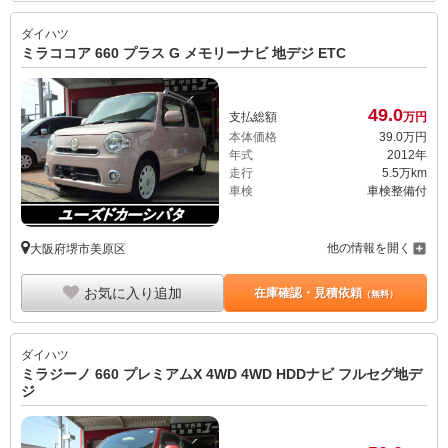
ダイハツ
ミラココア 660 プラス G メモリーナビ 地デジ ETC
49.
0
支払総額
万円
本体価格
39.
0
万円
年式
2012年
走行
5.5万km
車検
車検整備付
他の情報を開く
大阪府堺市美原区
お気に入り追加
在庫確認・見積依頼
（無料）
ダイハツ
ミラジーノ 660 プレミアムX 4WD 4WD HDDナビ フルセグ地デ
ジ