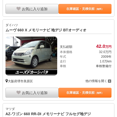
お気に入り追加
在庫確認・見積依頼
（無料）
ダイハツ
ムーヴ 660 X メモリーナビ 地デジ BTオーディオ
42.
0
支払総額
万円
本体価格
32.
0
万円
年式
2009年
走行
1.0万km
車検
車検整備付
他の情報を開く
大阪府堺市美原区
お気に入り追加
在庫確認・見積依頼
（無料）
マツダ
AZ-ワゴン 660 RR-DI メモリーナビ フルセグ地デジ