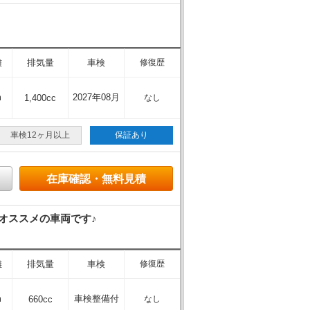
離
排気量
車検
修復歴
m
2027年08月
1,400cc
なし
車検12ヶ月以上
保証あり
在庫確認・無料見積
オススメの車両です♪
離
排気量
車検
修復歴
m
車検整備付
660cc
なし