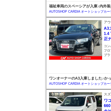
福祉車両のスペーシアが入庫♪内外装
AUTOSHOP CARDIA オートショップカ
アウ
A
1.
正ナ
コン
フロ
ブラ
ワンオーナーのA3入庫しました♪か
AUTOSHOP CARDIA オートショップカ
スズ
ワ
66
ナビ