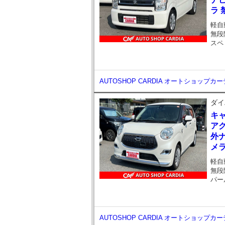
ラ 
軽自
無段
スペ
AUTOSHOP CARDIA オートショップカ
ダイ
キ
アク
外ナ
メ
軽自
無段
パー
AUTOSHOP CARDIA オートショップカ