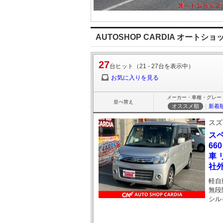
AUTOSHOP CARDIA オート
27
台ヒット（21 - 27台を表示中）
お気に入りを見る
メーカー・車種・グレー
並べ替え
オススメ順
｜
新着
スズ
ス
66
車 
社外
軽自
無段
シル