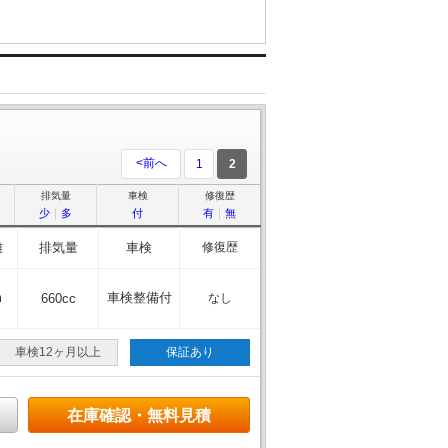
<前へ
1
2
排気量
車検
修復歴
少
｜
多
付
有
｜
無
離
排気量
車検
修復歴
m
車検整備付
660cc
なし
車検12ヶ月以上
保証あり
在庫確認・無料見積