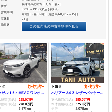
兵庫県高砂市米田町米田新25
住所
09:30～19:00(来店予約OK)
営業時間
水曜日・第3火曜日 お盆休み8月12～15日
定休日
21台
物件数
この販売店の中古車物件を見る
ンダ
トヨタ
ヴェゼル 1.5 e:HEV Z ワンオーナー 当社ユーザー下取車
ハリアー 2.0 Z レザーパッケージ JBL ワンオーナー 当社ユーザー下取車
総額(税込)
295.
0
万円
支払総額(税込)
395.
0
万円
価格(税込)
278.
0
万円
本体価格(税込)
375.
0
万円
行
3.5万km
走行
2.0万km