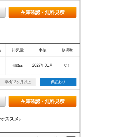
在庫確認・無料見積
離
排気量
車検
修復歴
m
2027年01月
660cc
なし
車検12ヶ月以上
保証あり
在庫確認・無料見積
オススメ♪