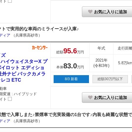
イト
お気に入りに追加
クトで実用的な車両のミライースが入庫♪
ーディア
（兵庫県高砂市）
年式
走行距
95.
6
総額
万円
イズ
2021年
0 ハイウェイスターX プ
5.8万k
83.
0
(令和3年)
パイロット エディショ
本体
万円
社外ナビ バックカメラ
8/3 新着
総額30万円以下
レコ ETC
動車
階変速
ハイブリッド
｜
お気に入りに追加
イト
態で入庫しまた♪禁煙車で充実装備の1台です♪内装も綺麗な状態で
ーディア
（兵庫県高砂市）