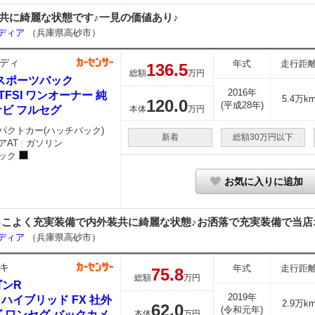
共に綺麗な状態です♪一見の価値あり♪
ーディア
（兵庫県高砂市）
ディ
年式
走行距
136.
5
総額
万円
3スポーツバック
2016年
4 TFSI ワンオーナー 純
5.4万k
120.
0
(平成28年)
ビ フルセグ
本体
万円
パクトカー(ハッチバック)
新着
総額30万円以下
アAT
ガソリン
｜
ック
お気に入りに追加
っこよく充実装備で内外装共に綺麗な状態♪お洒落で充実装備で当店
ーディア
（兵庫県高砂市）
キ
年式
走行距
75.
8
総額
万円
ゴンR
2019年
0 ハイブリッド FX 社外
2.9万k
62.
0
(令和元年)
 ワンセグ バックカメ
本体
万円