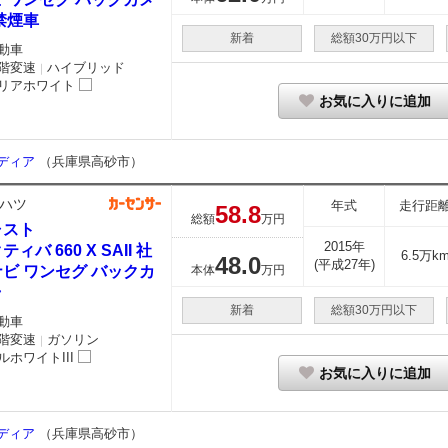
禁煙車
新着
総額30万円以下
動車
階変速
ハイブリッド
｜
リアホワイト
お気に入りに追加
ーディア
（兵庫県高砂市）
ハツ
年式
走行距
58.
8
総額
万円
ャスト
2015年
ティバ 660 X SAII 社
6.5万k
48.
0
(平成27年)
ビ ワンセグ バックカ
本体
万円
ラ
新着
総額30万円以下
動車
階変速
ガソリン
｜
ルホワイトIII
お気に入りに追加
ーディア
（兵庫県高砂市）