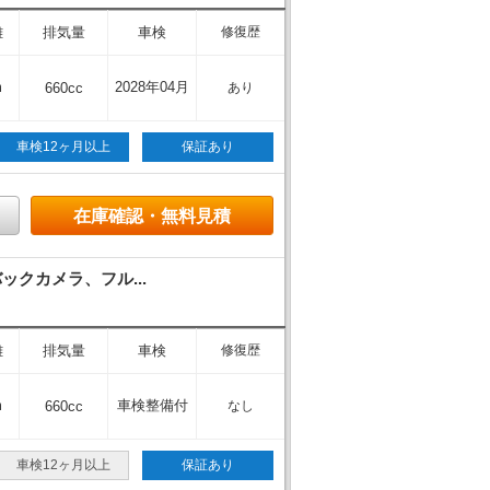
離
排気量
車検
修復歴
m
2028年04月
660cc
あり
車検12ヶ月以上
保証あり
在庫確認・無料見積
ックカメラ、フル...
離
排気量
車検
修復歴
m
車検整備付
660cc
なし
車検12ヶ月以上
保証あり