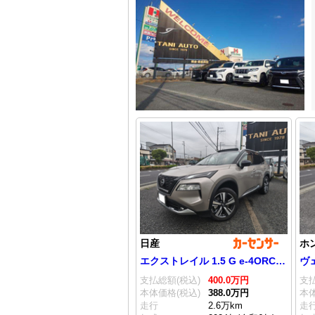
日産
ホ
エクストレイル 1.5 G e-4ORCE 4WD ワンオーナー ナッパレザーシート
支払総額(税込)
400.
0
万円
支払
本体価格(税込)
388.
0
万円
本体
走行
2.6万km
走