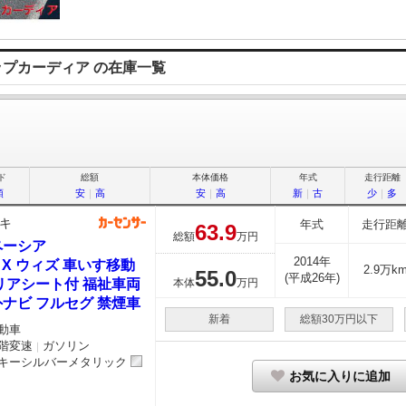
ショップカーディア の在庫一覧
ド
総額
本体価格
年式
走行距離
順
安
｜
高
安
｜
高
新
｜
古
少
｜
多
キ
年式
走行距
63.
9
総額
万円
ペーシア
2014年
0 X ウィズ 車いす移動
2.9万k
55.
0
(平成26年)
リアシート付 福祉車両
本体
万円
ナビ フルセグ 禁煙車
新着
総額30万円以下
動車
階変速
ガソリン
｜
キーシルバーメタリック
お気に入りに追加