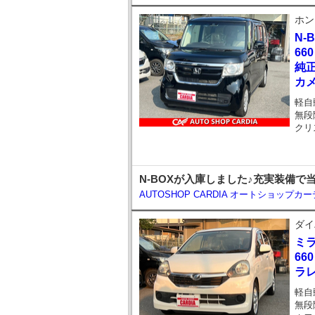
ホン
N-
66
純正
カ
軽自
無段
クリ
N-BOXが入庫しました♪充実装備で
AUTOSHOP CARDIA オートショップカ
ダイ
ミ
66
ラレ
軽自
無段