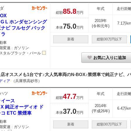
ダ
年式
走行距
85.
8
総額
万円
BOX
2019年
0 G L ホンダセンシング
7.1万k
75.
0
(令和元年)
ナビ フルセグ バック
本体
万円
メラ
新着
総額30万円以下
動車
階変速
ガソリン
｜
スタルブラック・パール
お気に入りに追加
当店オススメも1台です♪大人気車両のN-BOX♪禁煙車で純正ナビ、バ
ーディア
（兵庫県高砂市）
ハツ
年式
走行距
47.
7
総額
万円
ライース
2014年
0 X 純正オーディオ ド
6.4万k
37.
0
(平成26年)
コ ETC 禁煙車
本体
万円
動車
新着
総額30万円以下
階変速
ガソリン
｜