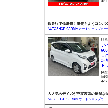
ホワ
低走行で低燃費！燃費もよくコンパ
AUTOSHOP CARDIA オートショップカ
日産
デ
66
ロ
ン 
ドラ
軽自
無段
ホワ
大人気のデイズが充実装備の綺麗な状
AUTOSHOP CARDIA オートショップカ