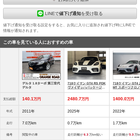
LINEで
値下げ通知
を受け取る
値下げ通知を受け取る設定をすると、お気に入りに追加され値下げ時にLINEで
情報が通知されます。
この車を見ている人におすすめの車
デルタ 1.8ターボ 第三世代
718ケイマン GT4 RS PDK
718ケイマン GT4 
デルタ
ヴァイザッハパッケージ
MT スポーツクロノ
PCCB
140.
1
2480.
7
1400.
0
万円
万円
万円
支払総額
2011年
2025年
2022年
年式
7.0万km
0.7万km
1.7万km
走行
備考
閲覧中の車
走行距離が
6.3
万km短い
走行距離が
5.3
万k