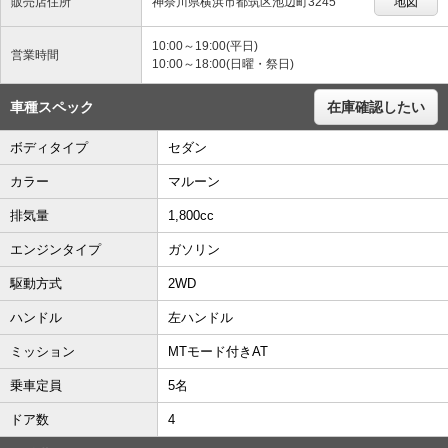
販売店住所
神奈川県横浜市都筑区池辺町3245
地図
10:00～19:00(平日)
営業時間
10:00～18:00(日曜・祭日)
車種スペック
在庫確認したい
ボディタイプ
セダン
カラー
マルーン
排気量
1,800cc
エンジンタイプ
ガソリン
駆動方式
2WD
ハンドル
左ハンドル
ミッション
MTモード付きAT
乗車定員
5名
ドア数
4