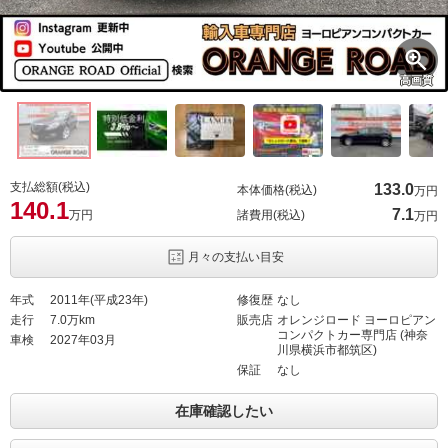
高画質
支払総額(税込)
133.
0
本体価格(税込)
万円
140.
1
7.
1
万円
諸費用(税込)
万円
月々の支払い目安
年式
2011年(平成23年)
修復歴
なし
走行
7.0万km
販売店
オレンジロード ヨーロピアン
コンパクトカー専門店 (神奈
車検
2027年03月
川県横浜市都筑区)
保証
なし
在庫確認したい