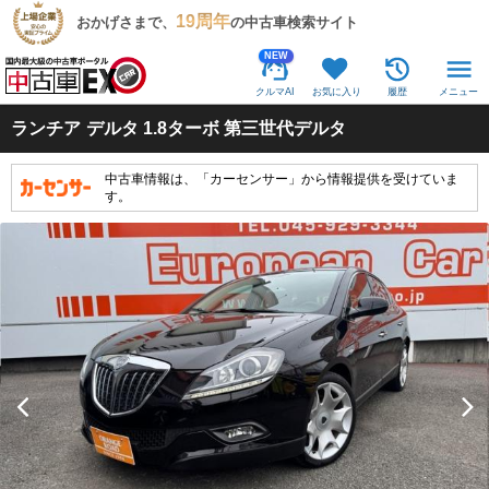
19周年
おかげさまで、
の中古車検索サイト
NEW
クルマAI
お気に入り
履歴
メニュー
ランチア
デルタ 1.8ターボ 第三世代デルタ
中古車情報は、「カーセンサー」から情報提供を受けていま
す。