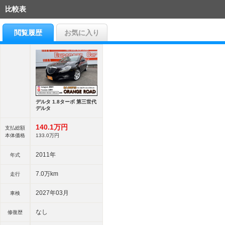
比較表
閲覧履歴
お気に入り
デルタ 1.8ターボ 第三世代
デルタ
140.
1
万円
支払総額
本体価格
133.
0
万円
2011年
年式
7.0万km
走行
2027年03月
車検
なし
修復歴