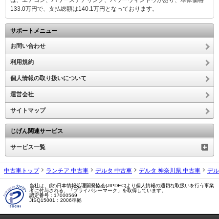
133.0万円で、支払総額は140.1万円となっております。
サポートメニュー
お問い合わせ
利用規約
個人情報の取り扱いについて
運営会社
サイトマップ
じげん関連サービス
サービス一覧
中古車トップ
ランチア 中古車
デルタ 中古車
デルタ 神奈川県 中古車
デル
当社は、(財)日本情報処理開発協会(JIPDEC)より個人情報の適切な取扱いを行う事業
者に付与される、「プライバシーマーク」を取得しています。
認定番号：17000569
JISQ15001：2006準拠