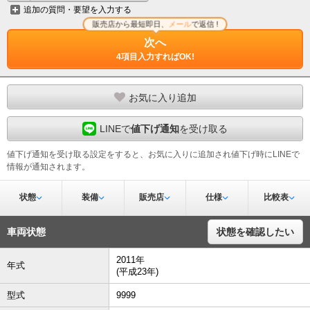
追加の質問・要望を入力する
販売店から最短即日、
メール
で返信 !
次へ
4項目入力すればOK!
お気に入り追加
LINEで
値下げ通知
を受け取る
値下げ通知を受け取る設定をすると、お気に入りに追加され値下げ時にLINEで
情報が通知されます。
状態
装備
販売店
仕様
比較表
車両状態
状態を確認したい
2011年
年式
(平成23年)
型式
9999