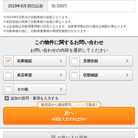
2019年9月30日以前
39,500円
※2024年6月時点の自動車税の金額となります。
※初回登録の時期で自動車税の金額が異なります。
※上記金額は自家用乗用車の目安となります。自家乗用車以外の場合は税額が異なります。
※自動車税の他に、自動車重量税や環境性能割がかかります。
この物件に関するお問い合わせ
お問い合わせの内容を選択してください
在庫確認
見積依頼
来店希望
状態確認
その他
追加の質問・要望を入力する
販売店から最短即日、
メール
で返信 !
次へ
4項目入力すればOK!
お気に入り追加