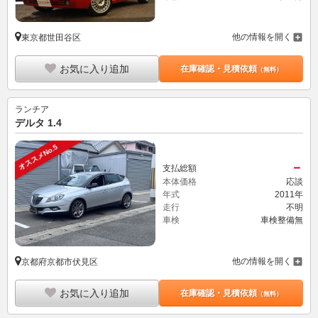
他の情報を開く
東京都世田谷区
お気に入り追加
在庫確認・見積依頼
（無料）
ランチア
デルタ 1.4
オススメNo.5
－
支払総額
本体価格
応談
年式
2011年
走行
不明
車検
車検整備無
他の情報を開く
京都府京都市伏見区
お気に入り追加
在庫確認・見積依頼
（無料）