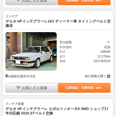
お気に入り追加
在庫確認・見積依頼
（無料）
ランチア
デルタ HFインテグラーレ16V ディーラー車 タイミングベルト交
換済
－
支払総額
本体価格
応談
年式
1990年
走行
12.5万km
車検
2027年05月
他の情報を開く
京都府京都市中京区
お気に入り追加
在庫確認・見積依頼
（無料）
ランチア
新着
デルタ HFインテグラーレ エボルツィオーネII 4WD ショップ17
年分記録 2025.5Tベルト交換