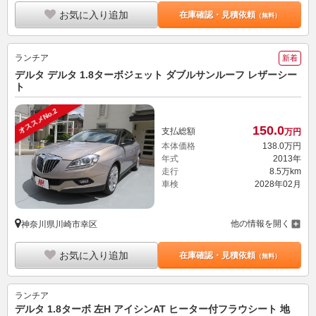
お気に入り追加
在庫確認・見積依頼
（無料）
ランチア
新着
デルタ デルタ 1.8ターボジェット ダブルサンルーフ レザーシー
ト
オススメNo.2
150.
0
支払総額
万円
本体価格
138.
0
万円
年式
2013年
走行
8.5万km
車検
2028年02月
他の情報を開く
神奈川県川崎市幸区
お気に入り追加
在庫確認・見積依頼
（無料）
ランチア
デルタ 1.8ターボ 左H アイシンAT ヒーター付フラウシート 地