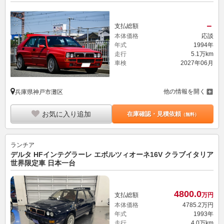
－
支払総額
本体価格
応談
年式
1994年
走行
5.1万km
車検
2027年06月
他の情報を開く
兵庫県神戸市灘区
お気に入り追加
在庫確認・見積依頼
（無料）
ランチア
デルタ HFインテグラーレ エボルツィオーネ16V クラブイタリア
世界限定車 日本一台
4800.
0
支払総額
万円
本体価格
4785.
2
万円
年式
1993年
走行
4.0万km