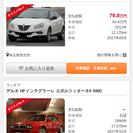
オススメNo.3
79.
8
支払総額
万円
本体価格
64.
8
万円
年式
2012年
走行
12.1万km
車検
2027年09月
他の情報を開く
埼玉県所沢市
お気に入り追加
在庫確認・見積依頼
（無料）
ランチア
デルタ HFインテグラーレ エボルツィオーネII 4WD
オススメNo.4
－
支払総額
本体価格
応談
年式
1994年
走行
17.0万km
車検
2027年10月