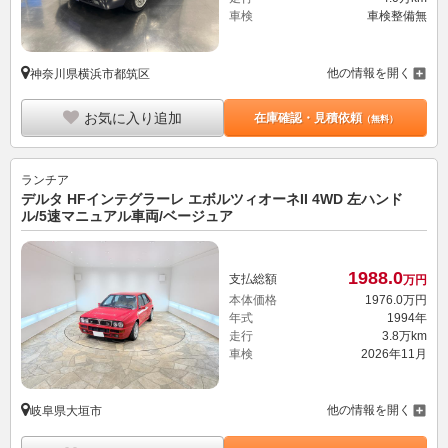
車検
車検整備無
他の情報を開く
神奈川県横浜市都筑区
お気に入り追加
在庫確認・見積依頼
（無料）
ランチア
デルタ HFインテグラーレ エボルツィオーネII 4WD 左ハンド
ル/5速マニュアル車両/ベージュア
1988.
0
支払総額
万円
本体価格
1976.
0
万円
年式
1994年
走行
3.8万km
車検
2026年11月
他の情報を開く
岐阜県大垣市