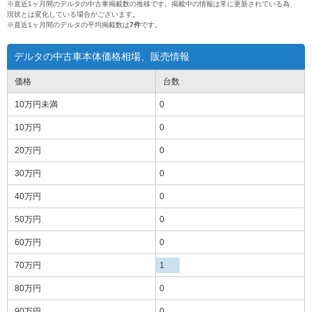
※直近1ヶ月間のデルタの中古車掲載数の推移です。掲載中の情報は常に更新されている為、
現状とは変化している場合がございます。
※直近1ヶ月間のデルタの平均掲載数は
7件
です。
デルタの中古車本体価格相場、販売情報
価格
台数
10万円
未満
0
10万円
0
20万円
0
30万円
0
40万円
0
50万円
0
60万円
0
70万円
1
80万円
0
90万円
0