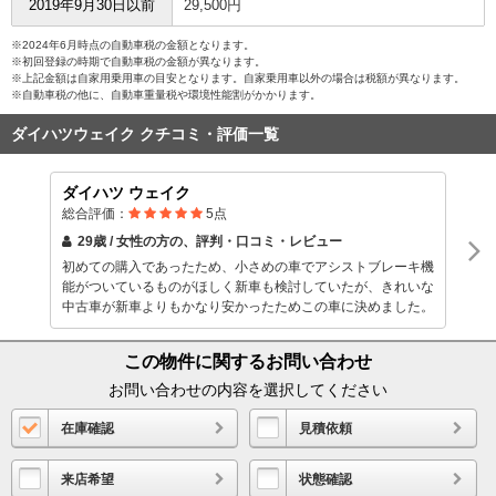
2019年9月30日以前
29,500円
※2024年6月時点の自動車税の金額となります。
※初回登録の時期で自動車税の金額が異なります。
※上記金額は自家用乗用車の目安となります。自家乗用車以外の場合は税額が異なります。
※自動車税の他に、自動車重量税や環境性能割がかかります。
ダイハツウェイク クチコミ・評価一覧
ダイハツ ウェイク
総合評価：
5
点
29歳 / 女性
の方の、評判・口コミ・レビュー
初めての購入であったため、小さめの車でアシストブレーキ機
能がついているものがほしく新車も検討していたが、きれいな
中古車が新車よりもかなり安かったためこの車に決めました。
この物件に関するお問い合わせ
お問い合わせの内容を選択してください
在庫確認
見積依頼
来店希望
状態確認