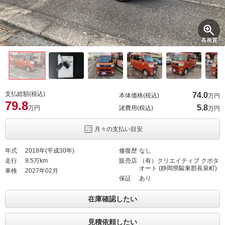
高画質
支払総額(税込)
74.
0
本体価格(税込)
万円
79.
8
5.
8
万円
諸費用(税込)
万円
月々の支払い目安
年式
2018年(平成30年)
修復歴
なし
走行
9.5万km
販売店
（有）クリエイティブ クボタ
オート (静岡県駿東郡長泉町)
車検
2027年02月
保証
あり
在庫確認したい
見積依頼したい