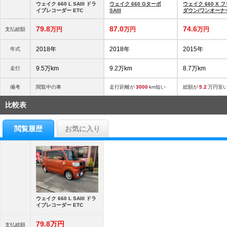
ウェイク 660 L SAIII ドラ
ウェイク 660 Gターボ
ウェイク 660 X 
イブレコーダー ETC
SAIII
ダウン/ワンオーナ
ボ/社外
79.
8
87.
0
74.
6
万円
万円
万円
支払総額
2018年
2018年
2015年
年式
9.5万km
9.2万km
8.7万km
走行
備考
閲覧中の車
走行距離が
3000
km短い
総額が
5.2
万円安
比較表
閲覧履歴
お気に入り
ウェイク 660 L SAIII ドラ
イブレコーダー ETC
79.
8
万円
支払総額