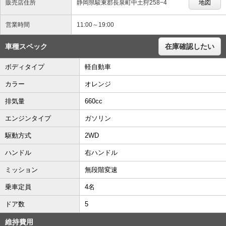
販売店住所
静岡県駿東郡長泉町中土狩258−4
地図
営業時間
11:00～19:00
車種スペック
在庫確認したい
ボディタイプ
軽自動車
カラー
オレンジ
排気量
660cc
エンジンタイプ
ガソリン
駆動方式
2WD
ハンドル
右ハンドル
ミッション
無段階変速
乗車定員
4名
ドア数
5
維持費用