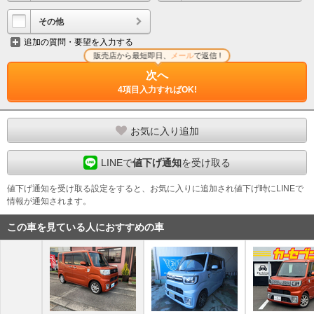
その他
追加の質問・要望を入力する
販売店から最短即日、
メール
で返信 !
次へ
4項目入力すればOK!
お気に入り追加
LINEで
値下げ通知
を受け取る
値下げ通知を受け取る設定をすると、お気に入りに追加され値下げ時にLINEで
情報が通知されます。
この車を見ている人におすすめの車