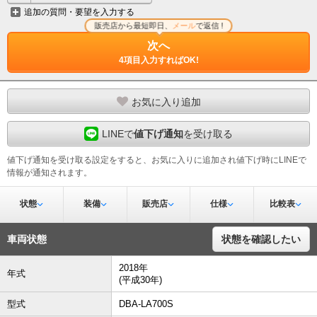
追加の質問・要望を入力する
販売店から最短即日、
メール
で返信 !
次へ
4項目入力すればOK!
お気に入り追加
LINEで
値下げ通知
を受け取る
値下げ通知を受け取る設定をすると、お気に入りに追加され値下げ時にLINEで
情報が通知されます。
状態
装備
販売店
仕様
比較表
車両状態
状態を確認したい
2018年
年式
(平成30年)
型式
DBA-LA700S