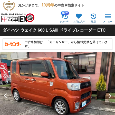
19周年
おかげさまで、
の中古車検索サイト
NEW
クルマAI
お気に入り
履歴
メニュー
ダイハツ
ウェイク 660 L SAIII ドライブレコーダー ETC
中古車情報は、「カーセンサー」から情報提供を受けていま
す。