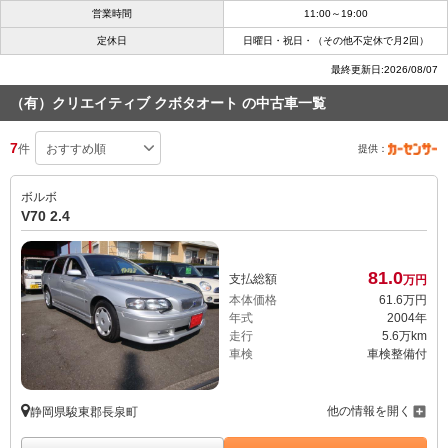
営業時間
11:00～19:00
定休日
日曜日・祝日・（その他不定休で月2回）
最終更新日:2026/08/07
（有）クリエイティブ クボタオート の中古車一覧
7
件
提供：
ボルボ
V70 2.4
81.
0
支払総額
万円
本体価格
61.
6
万円
年式
2004年
走行
5.6万km
車検
車検整備付
他の情報を開く
静岡県駿東郡長泉町