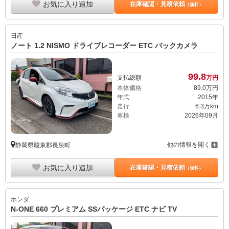
お気に入り追加
在庫確認・見積依頼
（無料）
日産
ノート 1.2 NISMO ドライブレコーダー ETC バックカメラ
99.
8
支払総額
万円
本体価格
89.
0
万円
年式
2015年
走行
6.3万km
車検
2026年09月
他の情報を開く
静岡県駿東郡長泉町
お気に入り追加
在庫確認・見積依頼
（無料）
ホンダ
N-ONE 660 プレミアム SSパッケージ ETC ナビ TV