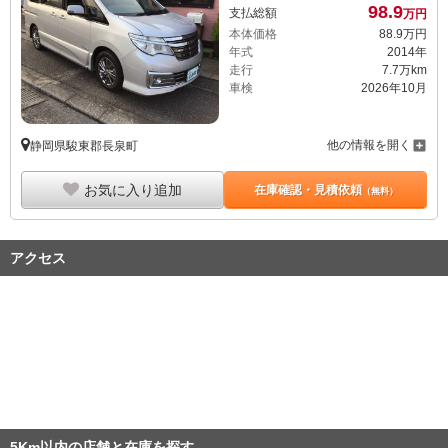
98.
9
支払総額
万円
本体価格
88.
9
万円
年式
2014年
走行
7.7万km
車検
2026年10月
他の情報を開く
静岡県駿東郡長泉町
お気に入り追加
在庫確認・見積依頼
（無料）
アクセス
5Km以内の店舗と在庫を探す