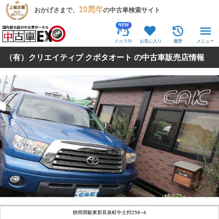
19周年
おかげさまで、
の中古車検索サイト
NEW
クルマAI
お気に入り
履歴
メニュー
（有）クリエイティブ クボタオート の中古車販売店情報
静岡県駿東郡長泉町中土狩258−4