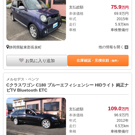
75.
9
支払総額
万円
本体価格
69.
9
万円
年式
2015年
走行
5.9万km
車検
車検整備付
他の情報を開く
静岡県駿東郡長泉町
お気に入り追加
在庫確認・見積依頼
（無料）
メルセデス・ベンツ
Cクラスワゴン C180 ブルーエフィシェンシー HIDライト 純正ナ
ビTV Bluetooth ETC
109.
0
支払総額
万円
本体価格
96.
9
万円
年式
2012年
走行
6.5万km
車検
車検整備付