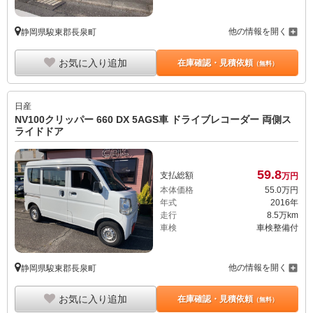
他の情報を開く
静岡県駿東郡長泉町
お気に入り追加
在庫確認・見積依頼
（無料）
日産
NV100クリッパー 660 DX 5AGS車 ドライブレコーダー 両側ス
ライドドア
59.
8
支払総額
万円
本体価格
55.
0
万円
年式
2016年
走行
8.5万km
車検
車検整備付
他の情報を開く
静岡県駿東郡長泉町
お気に入り追加
在庫確認・見積依頼
（無料）