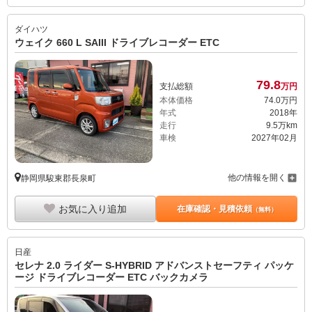
ダイハツ
ウェイク 660 L SAIII ドライブレコーダー ETC
79.
8
支払総額
万円
本体価格
74.
0
万円
年式
2018年
走行
9.5万km
車検
2027年02月
他の情報を開く
静岡県駿東郡長泉町
お気に入り追加
在庫確認・見積依頼
（無料）
日産
セレナ 2.0 ライダー S-HYBRID アドバンストセーフティ パッケ
ージ ドライブレコーダー ETC バックカメラ