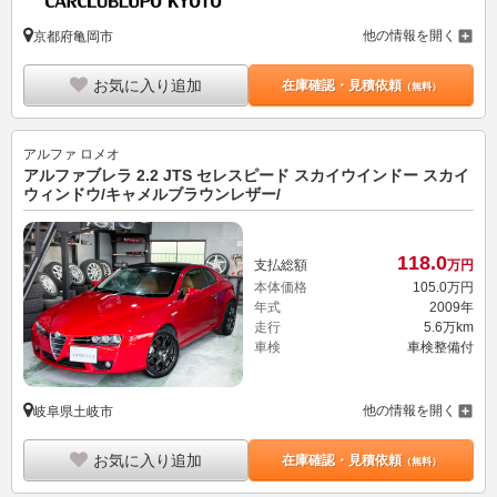
他の情報を開く
京都府亀岡市
お気に入り追加
在庫確認・見積依頼
（無料）
アルファ ロメオ
アルファブレラ 2.2 JTS セレスピード スカイウインドー スカイ
ウィンドウ/キャメルブラウンレザー/
118.
0
支払総額
万円
本体価格
105.
0
万円
年式
2009年
走行
5.6万km
車検
車検整備付
他の情報を開く
岐阜県土岐市
お気に入り追加
在庫確認・見積依頼
（無料）