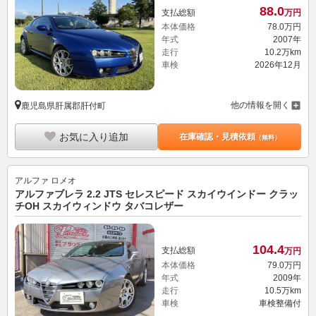
88.
0
支払総額
万円
本体価格
78.
0
万円
年式
2007年
走行
10.2万km
車検
2026年12月
他の情報を開く
鹿児島県肝属郡肝付町
お気に入り追加
在庫確認・見積依頼
（無料）
アルファ ロメオ
アルファブレラ 2.2 JTS セレスピード スカイウインドー クラッ
チOH スカイウィンドウ タバコレザー
104.
4
支払総額
万円
本体価格
79.
0
万円
年式
2009年
走行
10.5万km
車検
車検整備付