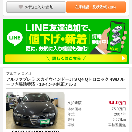
お気に入り追加
在庫確認・見積依頼
（無料）
アルファ ロメオ
アルファブレラ スカイウインドーJTS Q4 Qトロニック 4WD ル
ーフ内張貼替済・18インチ純正アルミ
94.
0
支払総額
万円
本体価格
75.
0
万円
年式
2007年
走行
9.9万km
車検
車検整備無