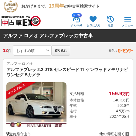
19周年
おかげさまで、
の中古車検索サイト
NEW
クルマAI
お気に入り
履歴
メニュー
アルファ ロメオ アルファブレラの中古車
12
件
絞り込む
提供：
アルファ ロメオ
アルファブレラ 2.2 JTS セレスピード TI ケンウッドメモリナビ
ワンセグ Bカメラ
オススメNo.1
159.
9
支払総額
万円
本体価格
140.
3
万円
年式
2010年
走行
4.5万km
車検
2027年05月
他の情報を開く
滋賀県守山市