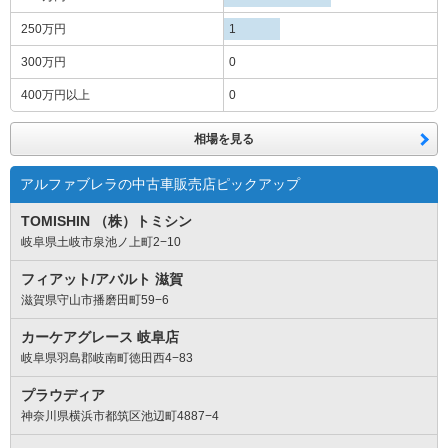
250万円
1
300万円
0
400万円
以上
0
相場を見る
アルファブレラの中古車販売店ピックアップ
TOMISHIN （株）トミシン
岐阜県土岐市泉池ノ上町2−10
フィアット/アバルト 滋賀
滋賀県守山市播磨田町59−6
カーケアグレース 岐阜店
岐阜県羽島郡岐南町徳田西4−83
プラウディア
神奈川県横浜市都筑区池辺町4887−4