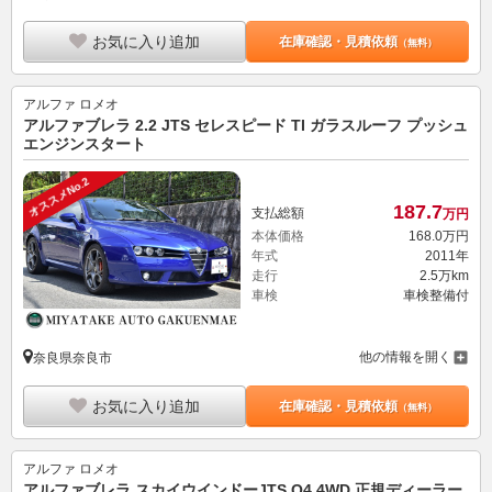
お気に入り追加
在庫確認・見積依頼
（無料）
アルファ ロメオ
アルファブレラ 2.2 JTS セレスピード TI ガラスルーフ プッシュ
エンジンスタート
オススメNo.2
187.
7
支払総額
万円
本体価格
168.
0
万円
年式
2011年
走行
2.5万km
車検
車検整備付
他の情報を開く
奈良県奈良市
お気に入り追加
在庫確認・見積依頼
（無料）
アルファ ロメオ
アルファブレラ スカイウインドーJTS Q4 4WD 正規ディーラー