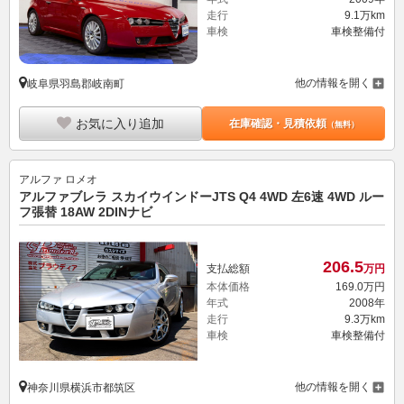
走行
9.1万km
車検
車検整備付
他の情報を開く
岐阜県羽島郡岐南町
お気に入り追加
在庫確認・見積依頼
（無料）
アルファ ロメオ
アルファブレラ スカイウインドーJTS Q4 4WD 左6速 4WD ルー
フ張替 18AW 2DINナビ
206.
5
支払総額
万円
本体価格
169.
0
万円
年式
2008年
走行
9.3万km
車検
車検整備付
他の情報を開く
神奈川県横浜市都筑区