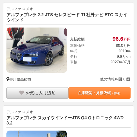
アルファ ロメオ
アルファブレラ 2.2 JTS セレスピード TI 社外ナビ ETC スカイ
ウインド
96.
6
支払総額
万円
本体価格
80.
0
万円
年式
2010年
走行
9.6万km
車検
2027年07月
他の情報を開く
香川県高松市
お気に入り追加
在庫確認・見積依頼
（無料）
アルファ ロメオ
アルファブレラ スカイウインドーJTS Q4 Qトロニック 4WD
3.2