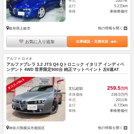
年式
2007年
走行
5.2万km
車検
車検整備付
他の情報を開く
岐阜県土岐市
お気に入り追加
在庫確認・見積依頼
（無料）
アルファ ロメオ
アルファブレラ 3.2 JTS Q4 Qトロニック イタリア インディペ
ンデント 4WD 世界限定900台 純正マットペイント 左6速AT
オススメNo.5
259.
5
支払総額
万円
本体価格
238.
0
万円
年式
2011年
走行
6.7万km
車検
車検整備付
他の情報を開く
神奈川県横浜市都筑区