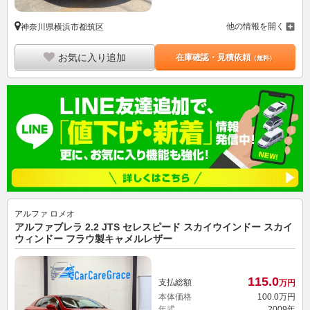
他の情報を開く
神奈川県横浜市都筑区
お気に入り追加
在庫確認・見積依頼
（無料）
アルファ ロメオ
アルファブレラ 2.2 JTS セレスピード スカイウインドー スカイ
ウィンドー フラウ製キャメルレザー
115.
0
支払総額
万円
本体価格
100.
0
万円
年式
2009年