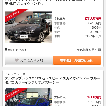
車 6MT スカイウィンドウ
オススメNo.3
233.
0
支払総額
万円
本体価格
220.
0
万円
年式
2006年
走行
3.9万km
車検
2027年05月
他の情報を開く
神奈川県平塚市
お気に入り追加
在庫確認・見積依頼
（無料）
アルファ ロメオ
アルファブレラ 2.2 JTS セレスピード スカイウインドー ブルー
タバコカラーインテリア/パワーシー
オススメNo.4
118.
0
支払総額
万円
本体価格
105.
0
万円