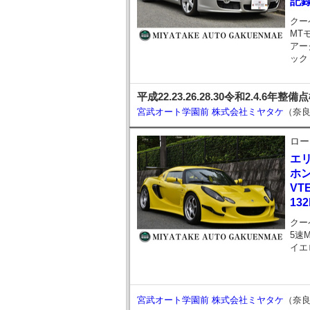
記
クー
MT
アー
ック
平成22.23.26.28.30令和2.4.6年
宮武オート学園前 株式会社ミヤタケ
（奈
ロー
エ
ホン
VT
132
クー
5速
イエ
宮武オート学園前 株式会社ミヤタケ
（奈