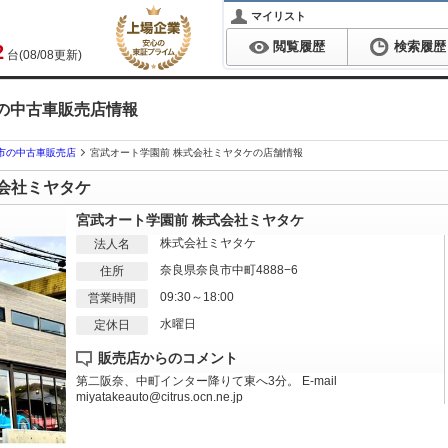
マイリスト
閲覧履歴
検索履歴
2
台(08/08更新)
の中古車販売店情報
市の中古車販売店
宮武オート学園前 株式会社ミヤタケの店舗情報
式会社ミヤタケ
宮武オート学園前 株式会社ミヤタケ
株式会社ミヤタケ
法人名
奈良県奈良市中町4888−6
住所
09:30～18:00
営業時間
水曜日
定休日
販売店からのコメント
第二阪奈、中町インター降りて東へ3分。 E-mail
miyatakeauto@citrus.ocn.ne.jp