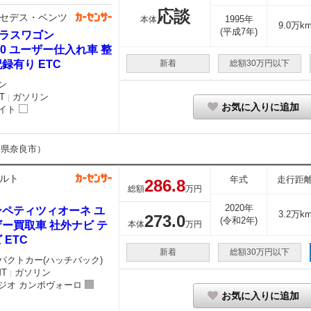
応談
セデス・ベンツ
1995年
本体
9.0万k
(平成7年)
クラスワゴン
80 ユーザー仕入れ車 整
録有り ETC
新着
総額30万円以下
ン
T
ガソリン
｜
お気に入りに追加
イト
良県奈良市）
ルト
年式
走行距
286.
8
総額
万円
2020年
ンペティツィオーネ ユ
3.2万k
273.
0
(令和2年)
ー買取車 社外ナビ テ
本体
万円
 ETC
新着
総額30万円以下
パクトカー(ハッチバック)
MT
ガソリン
｜
ジオ カンポヴォーロ
お気に入りに追加