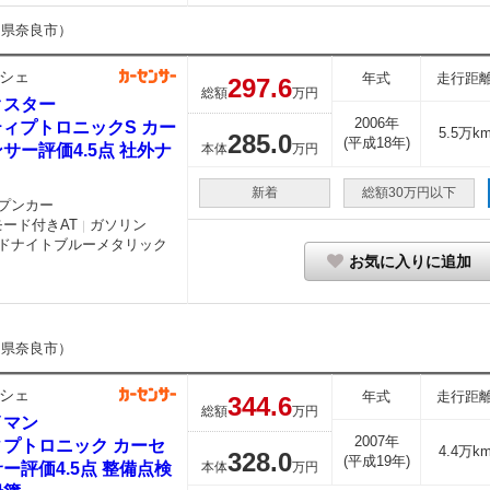
良県奈良市）
シェ
年式
走行距
297.
6
総額
万円
クスター
2006年
ティプトロニックS カー
5.5万k
285.
0
(平成18年)
サー評価4.5点 社外ナ
本体
万円
新着
総額30万円以下
プンカー
モード付きAT
ガソリン
｜
ドナイトブルーメタリック
お気に入りに追加
良県奈良市）
シェ
年式
走行距
344.
6
総額
万円
イマン
2007年
ィプトロニック カーセ
4.4万k
328.
0
(平成19年)
ー評価4.5点 整備点検
本体
万円