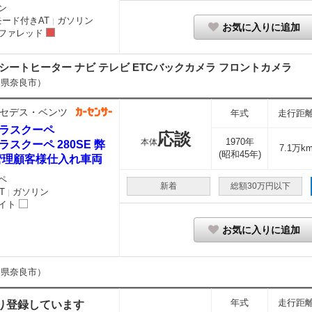
ン
モード付きAT
ガソリン
｜
お気に入りに追加
ファレッド
シートヒーター ナビ テレビ ETCバックカメラ フロントカメラ
良県奈良市）
セデス・ベンツ
年式
走行距
クラスクーペ
応談
1970年
本体
ラスクーペ 280SE 弊
7.1万k
(昭和45年)
管理顧客様仕入れ車両
ペ
新着
総額30万円以下
T
ガソリン
｜
イト
お気に入りに追加
良県奈良市）
年式
走行距
り登録しています