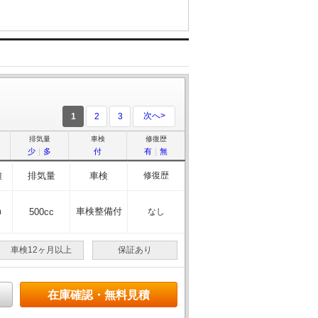
次へ>
1
2
3
排気量
車検
修復歴
少
｜
多
付
有
｜
無
離
排気量
車検
修復歴
m
車検整備付
500cc
なし
車検12ヶ月以上
保証あり
在庫確認・無料見積