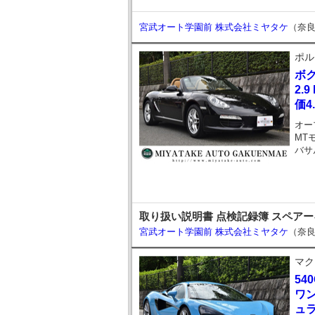
宮武オート学園前 株式会社ミヤタケ
（奈
ポル
ボ
2.
価4
オー
MT
バサ
取り扱い説明書 点検記録簿 スペア
宮武オート学園前 株式会社ミヤタケ
（奈
マク
54
ワン
ュ