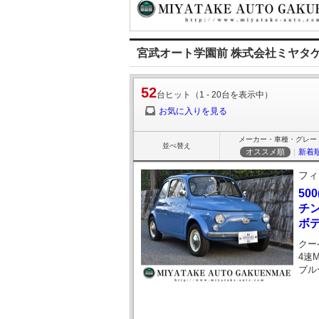
宮武オート学園前 株式会社ミヤタ
52
台ヒット（1 - 20台を表示中）
お気に入りを見る
メーカー・車種・グレー
並べ替え
オススメ順
｜
新着
フィ
50
チン
ボデ
クー
4速
ブル