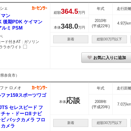
シェ
年式
走行距
364.
5
総額
万円
イマン
2010年
K 後期PDK ケイマン
4.9万k
348.
0
(平成22年)
Iアルミ PSM
本体
万円
ペ
新着
総額30万円以下
モード付きAT
ガソリン
｜
ララホワイト
お気に入りに追加
良県奈良市）
ファ ロメオ
年式
走行距
ファ159スポーツワゴ
応談
2008年
本体
7.0万k
(平成20年)
2 JTS セレスピード フ
チャ・ドーロII ナビ
ビ バックカメラ フロ
新着
総額30万円以下
トカメラ