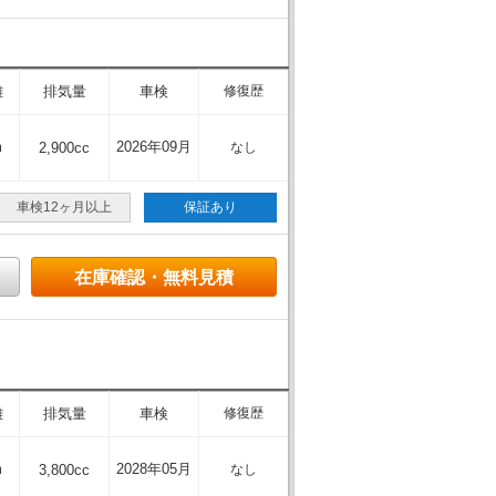
離
排気量
車検
修復歴
m
2026年09月
2,900cc
なし
車検12ヶ月以上
保証あり
在庫確認・無料見積
離
排気量
車検
修復歴
m
2028年05月
3,800cc
なし