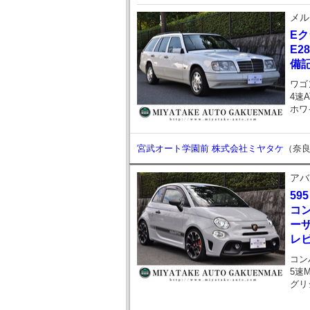
メル
E
E2
備記
ワゴ
4速A
ホワ
宮武オート学園前 株式会社ミヤタケ
（奈
アバ
595
コ
ーザ
レビ
コン
5速
グリ