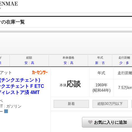
ケの在庫一覧
ド
総額
本体価格
年式
走行距離
順
安
｜
高
安
｜
高
新
｜
古
少
｜
多
アット
年式
走行距
0(チンクエチェント)
応談
1969年
本体
クエチェント F ETC
7.5万k
(昭和44年)
ィレストア済 4MT
ペ
新着
総額30万円以下
MT
ガソリン
｜
ー
お気に入りに追加