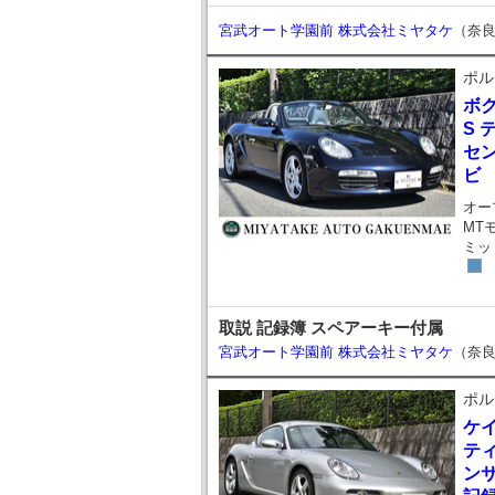
宮武オート学園前 株式会社ミヤタケ
（奈
ポル
ボ
S 
セン
ビ
オー
MT
ミッ
取説 記録簿 スペアーキー付属
宮武オート学園前 株式会社ミヤタケ
（奈
ポル
ケ
テ
ンサ