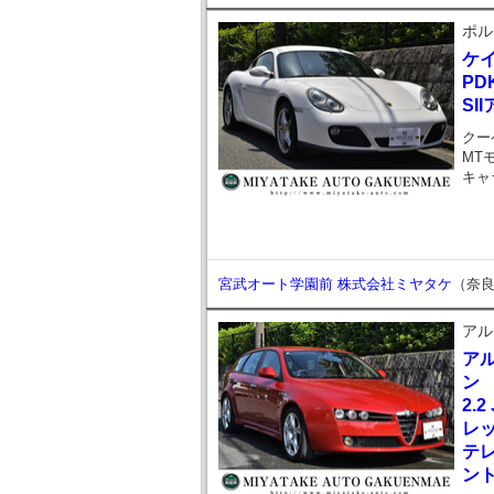
ポル
ケ
PD
SI
クー
MT
キャ
宮武オート学園前 株式会社ミヤタケ
（奈
アル
アル
ン
2.
レッ
テレ
ン