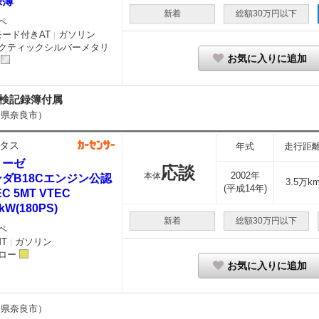
録簿
新着
総額30万円以下
ペ
モード付きAT
ガソリン
｜
クティックシルバーメタリ
お気に入りに追加
整備点検記録簿付属
良県奈良市）
タス
年式
走行距
リーゼ
応談
2002年
本体
ダB18Cエンジン公認
3.5万k
(平成14年)
EC 5MT VTEC
kW(180PS)
新着
総額30万円以下
ペ
MT
ガソリン
｜
ロー
お気に入りに追加
良県奈良市）