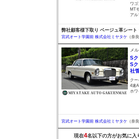
ワゴ
MT
アル
弊社顧客様下取り ベージュ革シート 
宮武オート学園前 株式会社ミヤタケ
（奈
メル
S
Sク
社
クー
4速A
ホワ
宮武オート学園前 株式会社ミヤタケ
（奈
4
現在
名以下の方がお気に入