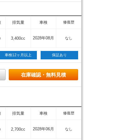
離
排気量
車検
修復歴
m
2028年08月
3,400cc
なし
車検12ヶ月以上
保証あり
在庫確認・無料見積
離
排気量
車検
修復歴
m
2028年06月
2,700cc
なし