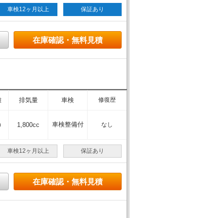
車検12ヶ月以上
保証あり
在庫確認・無料見積
離
排気量
車検
修復歴
m
車検整備付
1,800cc
なし
車検12ヶ月以上
保証あり
在庫確認・無料見積