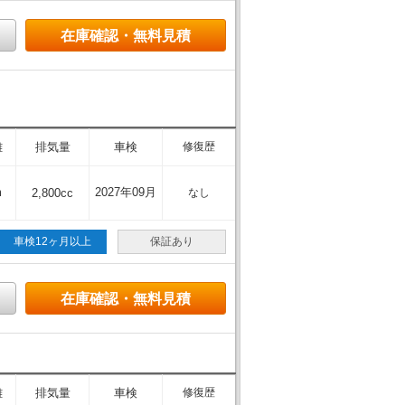
在庫確認・無料見積
離
排気量
車検
修復歴
m
2027年09月
2,800cc
なし
車検12ヶ月以上
保証あり
在庫確認・無料見積
離
排気量
車検
修復歴