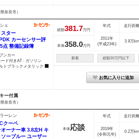
良県奈良市）
シェ
年式
走行距
381.
7
総額
万円
クスター
2011年
9 PDK カーセンサー評
3.9万k
358.
0
(平成23年)
.5点 整備記録簿
本体
万円
プンカー
新着
総額30万円以下
モード付きAT
ガソリン
｜
ルトブラックメタリック
お気に入りに追加
ーキー付属
良県奈良市）
ラーレン
年式
走行距
0Cクーペ
応談
2019年
本体
オーナー車 3.8左H キ
0.2万k
(令和元年)
ラソーブルー ユーザー