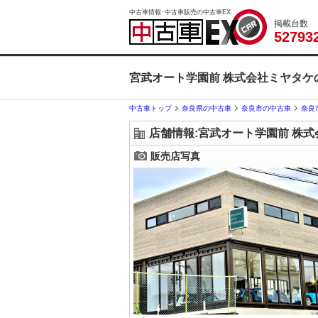
中古車情報･中古車販売の中古車EX
掲載台数
5
2
7
9
3
宮武オート学園前 株式会社ミヤタケ
中古車トップ
奈良県の中古車
奈良市の中古車
奈良
店舗情報:宮武オート学園前 株
販売店写真