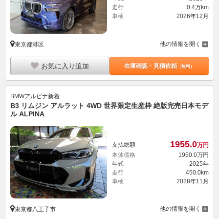
走行
0.4万km
車検
2026年12月
他の情報を開く
東京都港区
お気に入り追加
在庫確認・見積依頼
（無料）
BMWアルピナ
新着
B3 リムジン アルラット 4WD 世界限定生産枠 絶版完売日本モデ
ル ALPINA
1955.
0
支払総額
万円
本体価格
1950.
0
万円
年式
2025年
走行
450.0km
車検
2028年11月
他の情報を開く
東京都八王子市