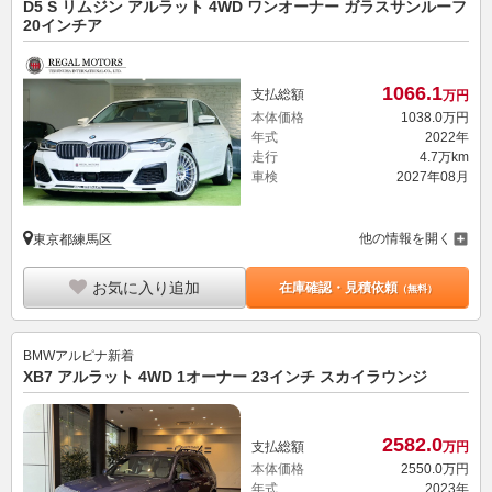
D5 S リムジン アルラット 4WD ワンオーナー ガラスサンルーフ
20インチア
1066.
1
支払総額
万円
本体価格
1038.
0
万円
年式
2022年
走行
4.7万km
車検
2027年08月
他の情報を開く
東京都練馬区
お気に入り追加
在庫確認・見積依頼
（無料）
BMWアルピナ
新着
XB7 アルラット 4WD 1オーナー 23インチ スカイラウンジ
2582.
0
支払総額
万円
本体価格
2550.
0
万円
年式
2023年