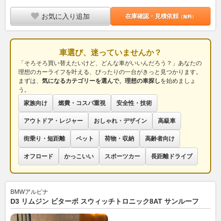
お気に入り追加
在庫確認・見積依頼
（無料）
車選び、迷っていませんか？
「そろそろ買い替えたいけど、どんな車がいいんだろう？」あなたの
理想のカーライフを叶える、ぴったりの一台がきっと見つかります。
まずは、
気になるカテゴリーを選んで、理想の車探し
を始めましょ
う。
家族向け
燃費・コスパ重視
安全性・技術
アウトドア・レジャー
おしゃれ・デザイン
高級車
街乗り・短距離
ペット
荷物・収納
高齢者向け
オフロード
かっこいい
スポーツカー
長距離ドライブ
BMWアルピナ
D3 リムジン ビターボ スウィッチトロニック8AT サンルーフ