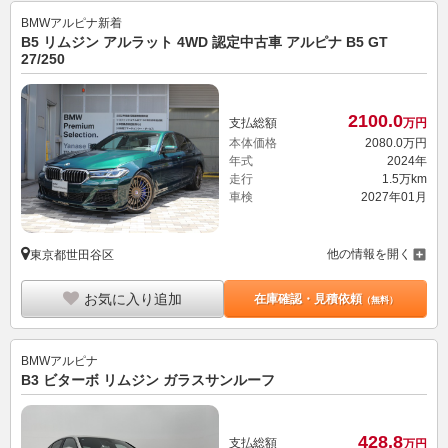
BMWアルピナ
新着
B5 リムジン アルラット 4WD 認定中古車 アルピナ B5 GT
27/250
2100.
0
支払総額
万円
本体価格
2080.
0
万円
年式
2024年
走行
1.5万km
車検
2027年01月
他の情報を開く
東京都世田谷区
お気に入り追加
在庫確認・見積依頼
（無料）
BMWアルピナ
B3 ビターボ リムジン ガラスサンルーフ
428.
8
支払総額
万円