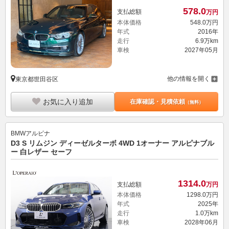
578.
0
支払総額
万円
本体価格
548.
0
万円
年式
2016年
走行
6.9万km
車検
2027年05月
他の情報を開く
東京都世田谷区
お気に入り追加
在庫確認・見積依頼
（無料）
BMWアルピナ
D3 S リムジン ディーゼルターボ 4WD 1オーナー アルピナブル
ー 白レザー セーフ
1314.
0
支払総額
万円
本体価格
1298.
0
万円
年式
2025年
走行
1.0万km
車検
2028年06月