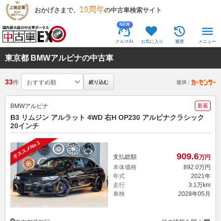
19周年
おかげさまで、
の中古車検索サイト
NEW
クルマAI
お気に入り
履歴
メニュー
東京都 BMWアルピナの中古車
33
件
絞り込む
提供：
BMWアルピナ
新着
B3 リムジン アルラット 4WD 右H OP230 アルピナクラシック
20インチ
オススメNo.1
909.
6
支払総額
万円
本体価格
892.
0
万円
年式
2021年
走行
3.1万km
車検
2028年05月