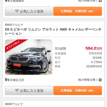
他の情報を開く
東京都葛飾区
お気に入り追加
在庫確認・見積依頼
（無料）
BMWアルピナ
D5 S ビターボ リムジン アルラット 4WD キャメルレザーベンチ
レーション
オススメNo.2
594.
0
支払総額
万円
本体価格
578.
0
万円
年式
2018年
走行
6.2万km
車検
2028年04月
他の情報を開く
東京都足立区
お気に入り追加
在庫確認・見積依頼
（無料）
BMWアルピナ