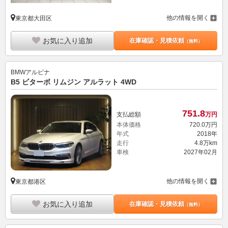
他の情報を開く
東京都大田区
お気に入り追加
在庫確認・見積依頼
（無料）
BMWアルピナ
B5 ビターボ リムジン アルラット 4WD
751.
8
支払総額
万円
本体価格
720.
0
万円
年式
2018年
走行
4.8万km
車検
2027年02月
他の情報を開く
東京都港区
お気に入り追加
在庫確認・見積依頼
（無料）