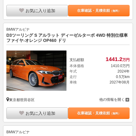
お気に入り追加
在庫確認・見積依頼
（無料）
BMWアルピナ
D3ツーリング S アルラット ディーゼルターボ 4WD 特別仕様車
ファイヤ-オレンジ OP460 ドリ
1441.
2
支払総額
万円
本体価格
1410.
0
万円
年式
2024年
走行
0.5万km
車検
2027年08月
他の情報を開く
東京都世田谷区
お気に入り追加
在庫確認・見積依頼
（無料）
BMWアルピナ