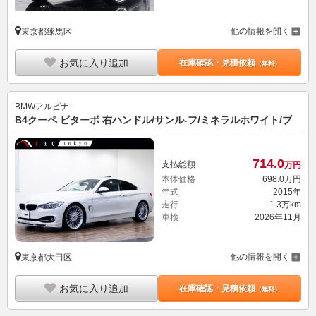
他の情報を開く
東京都練馬区
お気に入り追加
在庫確認・見積依頼
（無料）
BMWアルピナ
B4クーペ ビターボ 右ハンドル/サンル-フ/ミネラルホワイト/ブ
714.
0
支払総額
万円
本体価格
698.
0
万円
年式
2015年
走行
1.3万km
車検
2026年11月
他の情報を開く
東京都大田区
お気に入り追加
在庫確認・見積依頼
（無料）