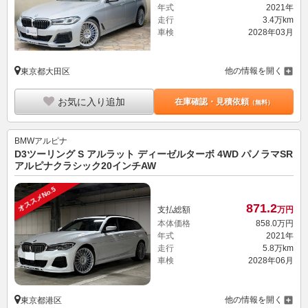
年式
2021年
走行
3.4万km
車検
2028年03月
他の情報を開く
東京都大田区
お気に入り追加
在庫確認・見積依頼
（無料）
BMWアルピナ
D3ツーリング S アルラット ディーゼルターボ 4WD パノラマSR
アルピナクラシック20インチAW
オススメNo.5
871.
2
支払総額
万円
本体価格
858.
0
万円
年式
2021年
走行
5.8万km
車検
2028年06月
他の情報を開く
東京都港区