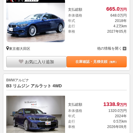
665.
0
支払総額
万円
本体価格
648.
0
万円
年式
2018年
走行
4.2万km
車検
2027年05月
他の情報を開く
東京都大田区
お気に入り追加
在庫確認・見積依頼
（無料）
BMWアルピナ
B3 リムジン アルラット 4WD
1338.
9
支払総額
万円
本体価格
1320.
0
万円
年式
2024年
走行
0.5万km
車検
2026年09月