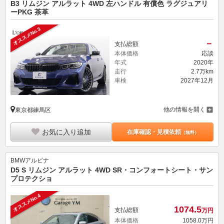
B3 リムジン アルラット 4WD 左ハンドル 有償色 ラグジュアリ
ーPKG 茶革
オススメNo.3
－
支払総額
本体価格
応談
年式
2020年
走行
2.7万km
車検
2027年12月
他の情報を開く
東京都練馬区
お気に入り追加
在庫確認・見積依頼
（無料）
BMWアルピナ
D5 S リムジン アルラット 4WD SR・コンフォートシート・サン
プロテクショ
オススメNo.4
1074.
5
支払総額
万円
本体価格
1058.
0
万円