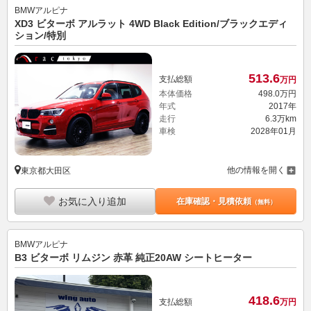
BMWアルピナ
XD3 ビターボ アルラット 4WD Black Edition/ブラックエディ
ション/特別
513.
6
支払総額
万円
本体価格
498.
0
万円
年式
2017年
走行
6.3万km
車検
2028年01月
他の情報を開く
東京都大田区
お気に入り追加
在庫確認・見積依頼
（無料）
BMWアルピナ
B3 ビターボ リムジン 赤革 純正20AW シートヒーター
418.
6
支払総額
万円