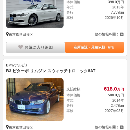
本体価格
398.
0
万円
年式
2013年
走行
7.7万km
車検
2026年10月
他の情報を開く
東京都世田谷区
お気に入り追加
在庫確認・見積依頼
（無料）
BMWアルピナ
B3 ビターボ リムジン スウィッチトロニック8AT
618.
0
支払総額
万円
本体価格
588.
0
万円
年式
2014年
走行
2.4万km
車検
2027年03月
他の情報を開く
東京都世田谷区