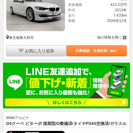
本体価格
413.
3
万円
年式
2013年
走行
7.4万km
車検
2026年12月
他の情報を開く
東京都東大和市
お気に入り追加
在庫確認・見積依頼
（無料）
BMWアルピナ
D4クーペ ビターボ 後期型/D整備済/タイヤPS4S交換済/ガラスル