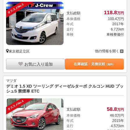
オススメNo.3
118.
8
支払総額
万円
本体価格
100.
4
万円
年式
2017年
走行
6.7万km
車検
車検整備付
他の情報を開く
東京都足立区
お気に入り追加
在庫確認・見積依頼
（無料）
マツダ
デミオ 1.5 XD ツーリング ディーゼルターボ クルコン HUD プッ
シュS 禁煙車 ETC
オススメNo.4
58.
8
支払総額
万円
本体価格
46.
0
万円
年式
2015年
走行
4.5万km