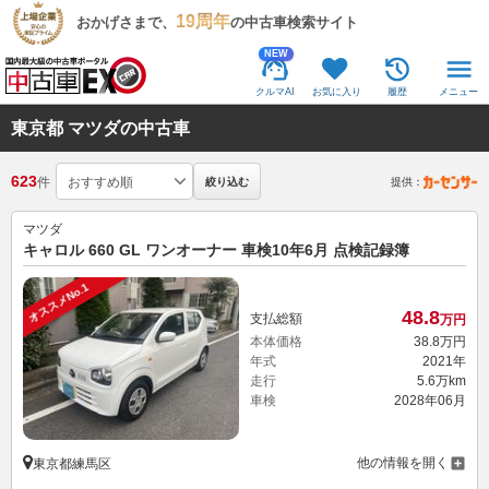
19周年
おかげさまで、
の中古車検索サイト
NEW
クルマAI
お気に入り
履歴
メニュー
東京都 マツダの中古車
623
件
絞り込む
提供：
マツダ
キャロル 660 GL ワンオーナー 車検10年6月 点検記録簿
オススメNo.1
48.
8
支払総額
万円
本体価格
38.
8
万円
年式
2021年
走行
5.6万km
車検
2028年06月
他の情報を開く
東京都練馬区