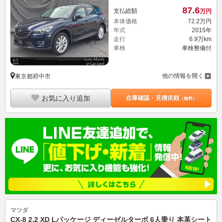
87.
6
支払総額
万円
本体価格
72.
2
万円
年式
2015年
走行
6.9万km
車検
車検整備付
他の情報を開く
東京都府中市
お気に入り追加
在庫確認・見積依頼
（無料）
マツダ
CX-8 2.2 XD Lパッケージ ディーゼルターボ 6人乗り 本革シート