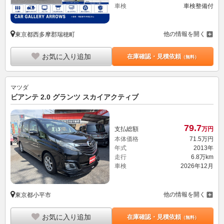
車検
車検整備付
他の情報を開く
東京都西多摩郡瑞穂町
お気に入り追加
在庫確認・見積依頼
（無料）
マツダ
ビアンテ 2.0 グランツ スカイアクティブ
79.
7
支払総額
万円
本体価格
71.
5
万円
年式
2013年
走行
6.8万km
車検
2026年12月
他の情報を開く
東京都小平市
お気に入り追加
在庫確認・見積依頼
（無料）