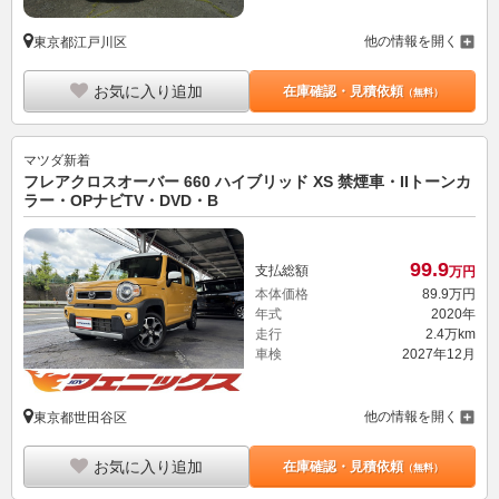
他の情報を開く
東京都江戸川区
お気に入り追加
在庫確認・見積依頼
（無料）
マツダ
新着
フレアクロスオーバー 660 ハイブリッド XS 禁煙車・IIトーンカ
ラー・OPナビTV・DVD・B
99.
9
支払総額
万円
本体価格
89.
9
万円
年式
2020年
走行
2.4万km
車検
2027年12月
他の情報を開く
東京都世田谷区
お気に入り追加
在庫確認・見積依頼
（無料）