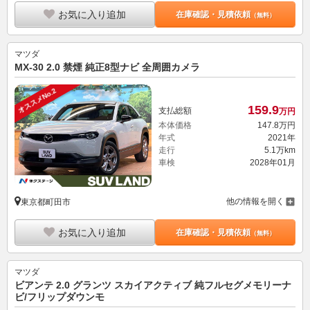
お気に入り追加
在庫確認・見積依頼
（無料）
マツダ
MX-30 2.0 禁煙 純正8型ナビ 全周囲カメラ
オススメNo.2
159.
9
支払総額
万円
本体価格
147.
8
万円
年式
2021年
走行
5.1万km
車検
2028年01月
他の情報を開く
東京都町田市
お気に入り追加
在庫確認・見積依頼
（無料）
マツダ
ビアンテ 2.0 グランツ スカイアクティブ 純フルセグメモリーナ
ビ/フリップダウンモ