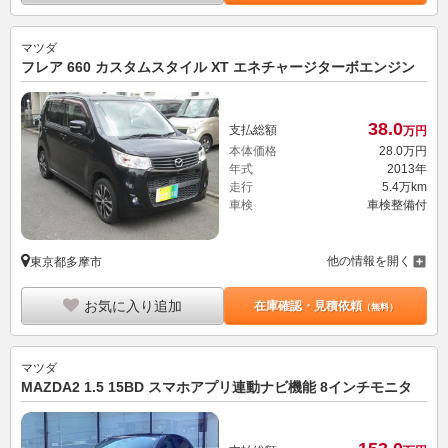
マツダ
フレア 660 カスタムスタイル XT エネチャージターボエンジン
38.
0
支払総額
万円
本体価格
28.
0
万円
年式
2013年
走行
5.4万km
車検
車検整備付
他の情報を開く
東京都多摩市
お気に入り追加
在庫確認・見積依頼
（無料）
マツダ
MAZDA2 1.5 15BD スマホアプリ連動ナビ機能 8インチモニタ