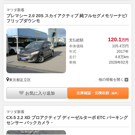
マツダ
新着
プレマシー 2.0 20S スカイアクティブ 純フルセグメモリーナビ/
フリップダウンモ
120.
1
支払総額
万円
本体価格
105.
4
万円
年式
2017年
走行
4.8万km
車検
2028年02月
他の情報を開く
東京都足立区
お気に入り追加
在庫確認・見積依頼
（無料）
マツダ
新着
CX-5 2.2 XD プロアクティブ ディーゼルターボ ETC パーキング
センサー バックカメラ・