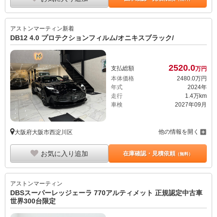
アストンマーティン
新着
DB12 4.0 プロテクションフィルム/オニキスブラック/
2520.
0
支払総額
万円
本体価格
2480.
0
万円
年式
2024年
走行
1.4万km
車検
2027年09月
他の情報を開く
大阪府大阪市西淀川区
お気に入り追加
在庫確認・見積依頼
（無料）
アストンマーティン
DBSスーパーレッジェーラ 770アルティメット 正規認定中古車
世界300台限定