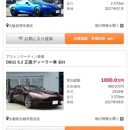
走行
2.5万km
車検
2027年07月
他の情報を開く
大阪府堺市東区
お気に入り追加
在庫確認・見積依頼
（無料）
アストンマーティン
新着
DB11 5.2 正規ディーラー車 右H
1000.
0
支払総額
万円
本体価格
980.
0
万円
年式
2018年
走行
3.3万km
車検
2027年09月
他の情報を開く
京都府京都市西京区