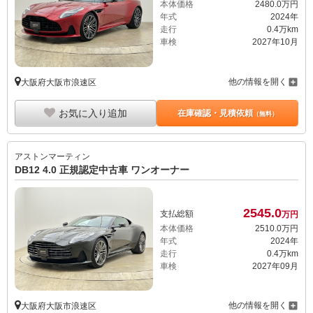
本体価格
2480.
0
万円
年式
2024年
走行
0.4万km
車検
2027年10月
他の情報を開く
大阪府大阪市浪速区
お気に入り追加
在庫確認・見積依頼
（無料）
アストンマーティン
DB12 4.0 正規認定中古車 ワンオーナー
2545.
0
支払総額
万円
本体価格
2510.
0
万円
年式
2024年
走行
0.4万km
車検
2027年09月
他の情報を開く
大阪府大阪市浪速区