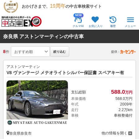
19周年
おかげさまで、
の中古車検索サイト
NEW
クルマAI
お気に入り
履歴
メニュー
奈良県 アストンマーティンの中古車
8
件
絞り込む
提供：
アストンマーティン
V8 ヴァンテージ メテオライトシルバー保証書 スペアキー有
588.
0
支払総額
万円
本体価格
568.
0
万円
年式
2009年
走行
2.2万km
車検
車検整備付
他の情報を開く
奈良県奈良市