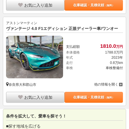
お気に入り追加
在庫確認・見積依頼
（無料）
アストンマーティン
ヴァンテージ 4.0 F1エディション 正規ディーラー車/ワンオー
1810.
0
支払総額
万円
本体価格
1788.
0
万円
年式
2023年
走行
0.8万km
車検
車検整備付
他の情報を開く
奈良県大和郡山市
お気に入り追加
在庫確認・見積依頼
（無料）
条件を拡大して、愛車を探そう！
■探す地域を広げる