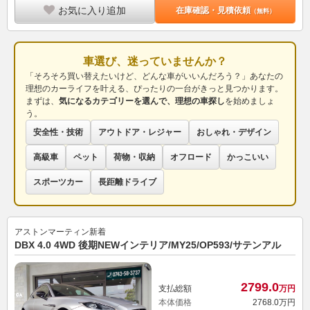
お気に入り追加
在庫確認・見積依頼
（無料）
車選び、迷っていませんか？
「そろそろ買い替えたいけど、どんな車がいいんだろう？」あなたの
理想のカーライフを叶える、ぴったりの一台がきっと見つかります。
まずは、
気になるカテゴリーを選んで、理想の車探し
を始めましょ
う。
安全性・技術
アウトドア・レジャー
おしゃれ・デザイン
高級車
ペット
荷物・収納
オフロード
かっこいい
スポーツカー
長距離ドライブ
アストンマーティン
新着
DBX 4.0 4WD 後期NEWインテリア/MY25/OP593/サテンアル
2799.
0
支払総額
万円
本体価格
2768.
0
万円