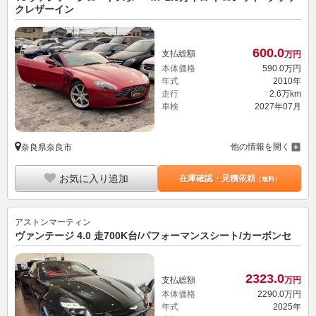
クレザーイン
600.
0
支払総額
万円
本体価格
590.
0
万円
年式
2010年
走行
2.6万km
車検
2027年07月
他の情報を開く
奈良県奈良市
お気に入り追加
在庫確認・見積依頼
（無料）
アストンマーティン
ヴァンテージ 4.0 走700K台/パフォーマンスシート/カーボンセ
2323.
0
支払総額
万円
本体価格
2290.
0
万円
年式
2025年