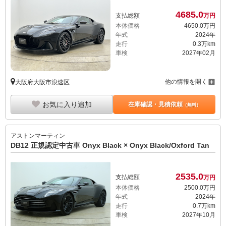
4685.
0
支払総額
万円
本体価格
4650.
0
万円
年式
2024年
走行
0.3万km
車検
2027年02月
他の情報を開く
大阪府大阪市浪速区
お気に入り追加
在庫確認・見積依頼
（無料）
アストンマーティン
DB12 正規認定中古車 Onyx Black × Onyx Black/Oxford Tan
2535.
0
支払総額
万円
本体価格
2500.
0
万円
年式
2024年
走行
0.7万km
車検
2027年10月