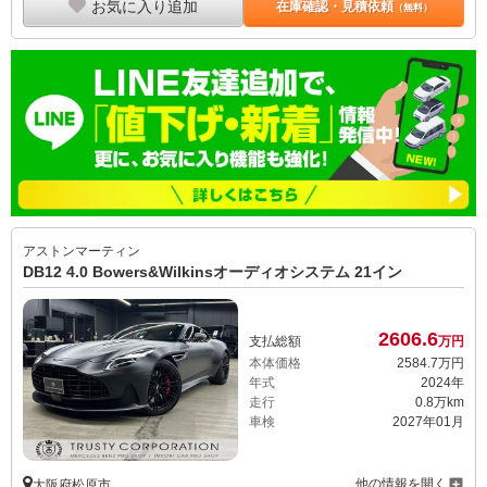
お気に入り追加
在庫確認・見積依頼
（無料）
アストンマーティン
DB12 4.0 Bowers&Wilkinsオーディオシステム 21イン
2606.
6
支払総額
万円
本体価格
2584.
7
万円
年式
2024年
走行
0.8万km
車検
2027年01月
他の情報を開く
大阪府松原市