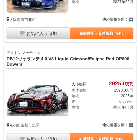
車検
2027年02月
他の情報を開く
大阪府堺市北区
お気に入り追加
在庫確認・見積依頼
（無料）
アストンマーティン
DB12ヴォランテ 4.0 V8 Liquid Crimson/Eclipse Red OP600
Bowers
2925.
0
支払総額
万円
本体価格
2898.
0
万円
年式
2025年
走行
0.6万km
車検
2028年06月
他の情報を開く
京都府京都市北区
お気に入り追加
在庫確認・見積依頼
（無料）