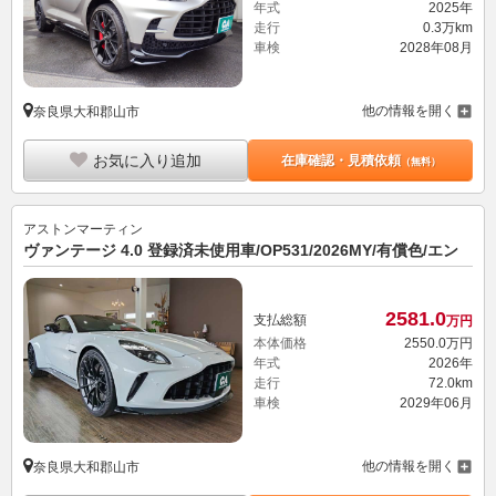
年式
2025年
走行
0.3万km
車検
2028年08月
他の情報を開く
奈良県大和郡山市
お気に入り追加
在庫確認・見積依頼
（無料）
アストンマーティン
ヴァンテージ 4.0 登録済未使用車/OP531/2026MY/有償色/エン
2581.
0
支払総額
万円
本体価格
2550.
0
万円
年式
2026年
走行
72.0km
車検
2029年06月
他の情報を開く
奈良県大和郡山市