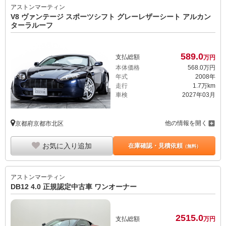
アストンマーティン
V8 ヴァンテージ スポーツシフト グレーレザーシート アルカン
ターラルーフ
589.
0
支払総額
万円
本体価格
568.
0
万円
年式
2008年
走行
1.7万km
車検
2027年03月
他の情報を開く
京都府京都市北区
お気に入り追加
在庫確認・見積依頼
（無料）
アストンマーティン
DB12 4.0 正規認定中古車 ワンオーナー
2515.
0
支払総額
万円