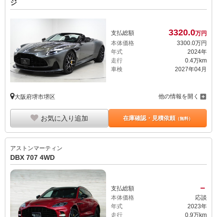
ジ
3320.
0
支払総額
万円
本体価格
3300.
0
万円
年式
2024年
走行
0.4万km
車検
2027年04月
他の情報を開く
大阪府堺市堺区
お気に入り追加
在庫確認・見積依頼
（無料）
アストンマーティン
DBX 707 4WD
－
支払総額
本体価格
応談
年式
2023年
走行
0.9万km