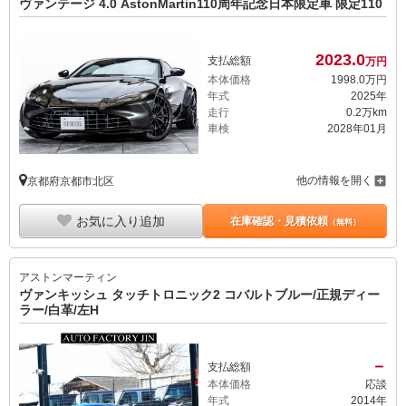
ヴァンテージ 4.0 AstonMartin110周年記念日本限定車 限定110
2023.
0
支払総額
万円
本体価格
1998.
0
万円
年式
2025年
走行
0.2万km
車検
2028年01月
他の情報を開く
京都府京都市北区
お気に入り追加
在庫確認・見積依頼
（無料）
アストンマーティン
ヴァンキッシュ タッチトロニック2 コバルトブルー/正規ディー
ラー/白革/左H
－
支払総額
本体価格
応談
年式
2014年