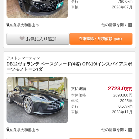
走行
780.0km
車検
2028年07月
他の情報を開く
奈良県大和郡山市
お気に入り追加
在庫確認・見積依頼
（無料）
アストンマーティン
DB12ヴォランテ ベースグレード(4名) OP619/インスパイアスポ
ーツモノトーン/ダ
2723.
0
支払総額
万円
本体価格
2690.
0
万円
年式
2025年
走行
0.5万km
車検
2028年11月
他の情報を開く
奈良県大和郡山市