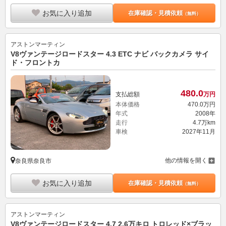
お気に入り追加
在庫確認・見積依頼
（無料）
アストンマーティン
V8ヴァンテージロードスター 4.3 ETC ナビ バックカメラ サイ
ド・フロントカ
480.
0
支払総額
万円
本体価格
470.
0
万円
年式
2008年
走行
4.7万km
車検
2027年11月
他の情報を開く
奈良県奈良市
お気に入り追加
在庫確認・見積依頼
（無料）
アストンマーティン
V8ヴァンテージロードスター 4.7 2.6万キロ トロレッド×ブラッ