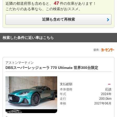
47
近隣の都道府県も含めると、
件の在庫があります！
こだわりのある車なら、この検索がおススメ。
近隣も含めて再検索
検索した条件に近い車はこちら
提供：
アストンマーティン
DBSスーパーレッジェーラ 770 Ultimate 世界300台限定
－
支払総額
本体価格
応談
年式
2024年
走行
200.0km
車検
2027年06月