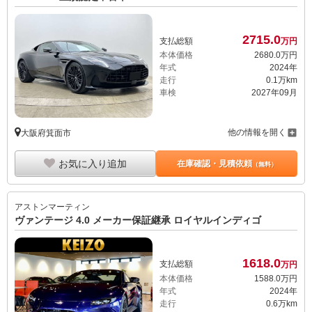
2715.
0
支払総額
万円
本体価格
2680.
0
万円
年式
2024年
走行
0.1万km
車検
2027年09月
他の情報を開く
大阪府箕面市
お気に入り追加
在庫確認・見積依頼
（無料）
アストンマーティン
ヴァンテージ 4.0 メーカー保証継承 ロイヤルインディゴ
1618.
0
支払総額
万円
本体価格
1588.
0
万円
年式
2024年
走行
0.6万km