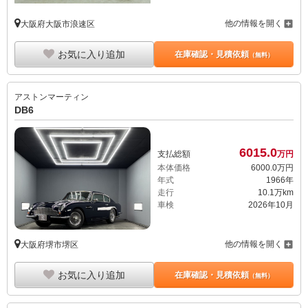
他の情報を開く
大阪府大阪市浪速区
お気に入り追加
在庫確認・見積依頼
（無料）
アストンマーティン
DB6
6015.
0
支払総額
万円
本体価格
6000.
0
万円
年式
1966年
走行
10.1万km
車検
2026年10月
他の情報を開く
大阪府堺市堺区
お気に入り追加
在庫確認・見積依頼
（無料）