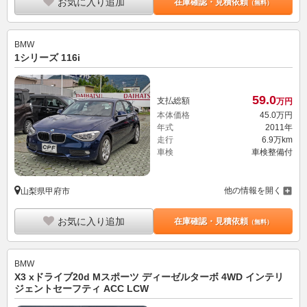
お気に入り追加
在庫確認・見積依頼
（無料）
BMW
1シリーズ 116i
59.
0
支払総額
万円
本体価格
45.
0
万円
年式
2011年
走行
6.9万km
車検
車検整備付
他の情報を開く
山梨県甲府市
お気に入り追加
在庫確認・見積依頼
（無料）
BMW
X3 xドライブ20d Mスポーツ ディーゼルターボ 4WD インテリ
ジェントセーフティ ACC LCW