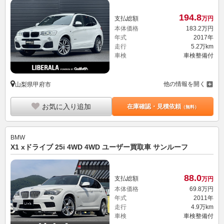
194.
8
支払総額
万円
本体価格
183.
2
万円
年式
2017年
走行
5.2万km
車検
車検整備付
他の情報を開く
山梨県甲府市
お気に入り追加
在庫確認・見積依頼
（無料）
BMW
X1 xドライブ 25i 4WD 4WD ユーザー買取車 サンルーフ
88.
0
支払総額
万円
本体価格
69.
8
万円
年式
2011年
走行
4.9万km
車検
車検整備付