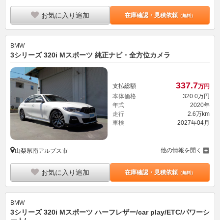
お気に入り追加
在庫確認・見積依頼
（無料）
BMW
3シリーズ 320i Mスポーツ 純正ナビ・全方位カメラ
337.
7
支払総額
万円
本体価格
320.
0
万円
年式
2020年
走行
2.6万km
車検
2027年04月
他の情報を開く
山梨県南アルプス市
お気に入り追加
在庫確認・見積依頼
（無料）
BMW
3シリーズ 320i Mスポーツ ハーフレザー/car play/ETC/パワーシ