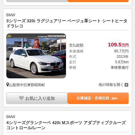
BMW
3シリーズ 320i ラグジュアリー ベージュ革シート シートヒータ
ドラレコ
109.
5
支払総額
万円
本体価格
95.
7
万円
年式
2013年
走行
5.8万km
車検
車検整備付
他の情報を開く
山梨県中巨摩郡昭和町
お気に入り追加
在庫確認・見積依頼
（無料）
BMW
4シリーズグランクーペ 420i Mスポーツ アダプティブクルーズ
コントロール/レーン