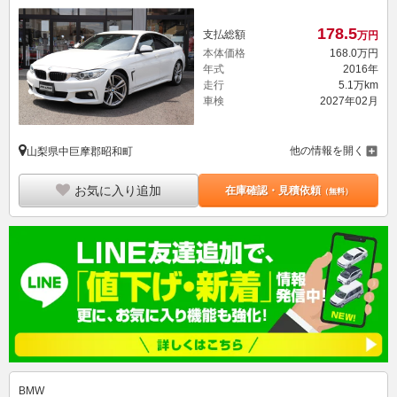
178.
5
支払総額
万円
本体価格
168.
0
万円
年式
2016年
走行
5.1万km
車検
2027年02月
他の情報を開く
山梨県中巨摩郡昭和町
お気に入り追加
在庫確認・見積依頼
（無料）
BMW