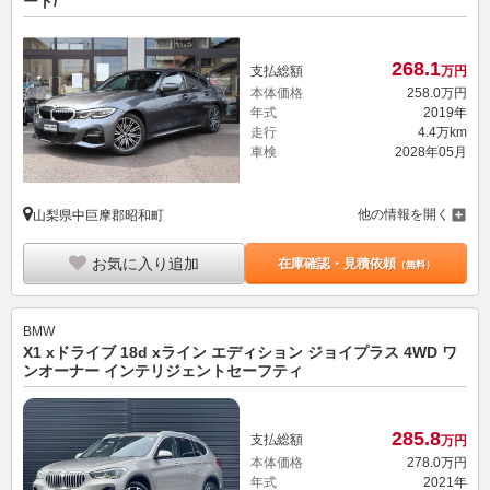
ート/
268.
1
支払総額
万円
本体価格
258.
0
万円
年式
2019年
走行
4.4万km
車検
2028年05月
他の情報を開く
山梨県中巨摩郡昭和町
お気に入り追加
在庫確認・見積依頼
（無料）
BMW
X1 xドライブ 18d xライン エディション ジョイプラス 4WD ワ
ンオーナー インテリジェントセーフティ
285.
8
支払総額
万円
本体価格
278.
0
万円
年式
2021年