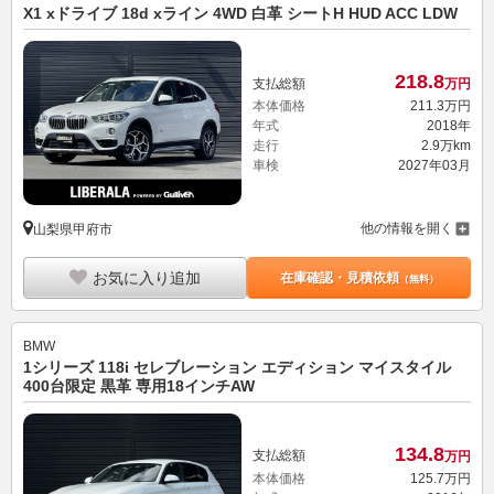
X1 xドライブ 18d xライン 4WD 白革 シートH HUD ACC LDW
218.
8
支払総額
万円
本体価格
211.
3
万円
年式
2018年
走行
2.9万km
車検
2027年03月
他の情報を開く
山梨県甲府市
お気に入り追加
在庫確認・見積依頼
（無料）
BMW
1シリーズ 118i セレブレーション エディション マイスタイル
400台限定 黒革 専用18インチAW
134.
8
支払総額
万円
本体価格
125.
7
万円