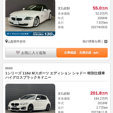
55.
0
支払総額
万円
本体価格
52.
0
万円
年式
2006年
走行
7.9万km
車検
2027年09月
他の情報を開く
山梨県甲府市
お気に入り追加
在庫確認・見積依頼
（無料）
BMW
1シリーズ 118d Mスポーツ エディション シャドー 特別仕様車
ハイグロスブラックキドニー
201.
8
支払総額
万円
本体価格
194.
2
万円
年式
2018年
走行
2.7万km
車検
2027年11月