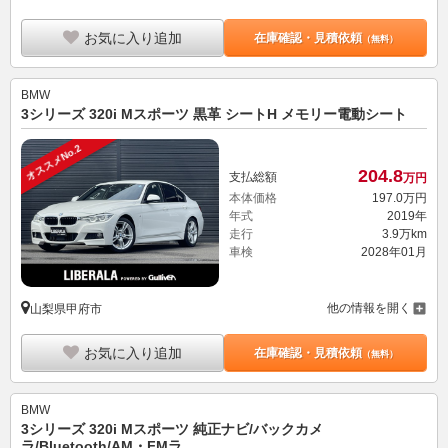
お気に入り追加
在庫確認・見積依頼
（無料）
BMW
3シリーズ 320i Mスポーツ 黒革 シートH メモリー電動シート
オススメNo.2
204.
8
支払総額
万円
本体価格
197.
0
万円
年式
2019年
走行
3.9万km
車検
2028年01月
他の情報を開く
山梨県甲府市
お気に入り追加
在庫確認・見積依頼
（無料）
BMW
3シリーズ 320i Mスポーツ 純正ナビ/バックカメ
ラ/Bluetooth/AM・FMラ