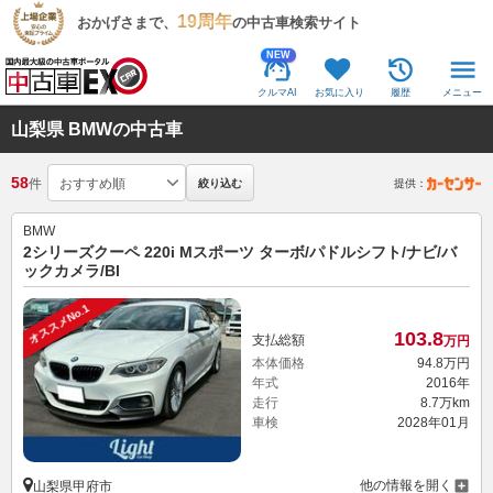
19周年
おかげさまで、
の中古車検索サイト
NEW
クルマAI
お気に入り
履歴
メニュー
山梨県 BMWの中古車
58
件
絞り込む
提供：
BMW
2シリーズクーペ 220i Mスポーツ ターボ/パドルシフト/ナビ/バ
ックカメラ/Bl
オススメNo.1
103.
8
支払総額
万円
本体価格
94.
8
万円
年式
2016年
走行
8.7万km
車検
2028年01月
他の情報を開く
山梨県甲府市