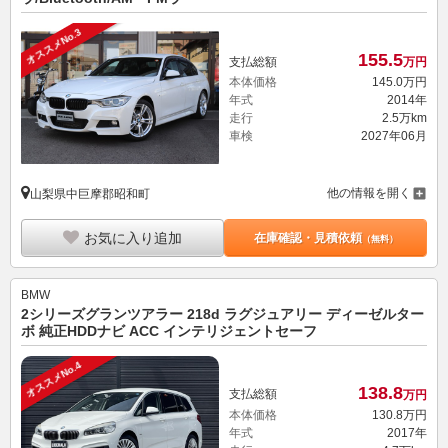
オススメNo.3
155.
5
支払総額
万円
本体価格
145.
0
万円
年式
2014年
走行
2.5万km
車検
2027年06月
他の情報を開く
山梨県中巨摩郡昭和町
お気に入り追加
在庫確認・見積依頼
（無料）
BMW
2シリーズグランツアラー 218d ラグジュアリー ディーゼルター
ボ 純正HDDナビ ACC インテリジェントセーフ
オススメNo.4
138.
8
支払総額
万円
本体価格
130.
8
万円
年式
2017年