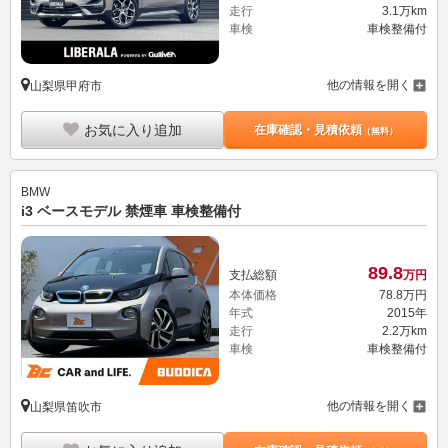
走行
3.1万km
車検
車検整備付
他の情報を開く
山梨県甲府市
お気に入り追加
在庫確認・見積依頼
（無料）
BMW
i3 ベースモデル 禁煙車 車検整備付
89.
8
支払総額
万円
本体価格
78.
8
万円
年式
2015年
走行
2.2万km
車検
車検整備付
他の情報を開く
山梨県笛吹市