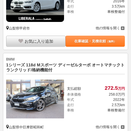
年式
2016年
走行
3.5万km
車検
車検整備付
他の情報を開く
山梨県甲府市
お気に入り追加
在庫確認・見積依頼
（無料）
BMW
1シリーズ 118d Mスポーツ ディーゼルターボ オートマチックト
ランクリッド/格納機能付
272.
5
支払総額
万円
本体価格
258.
0
万円
年式
2022年
走行
2.5万km
車検
車検整備付
他の情報を開く
山梨県中巨摩郡昭和町