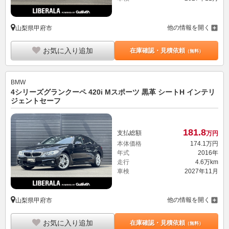
他の情報を開く
山梨県甲府市
お気に入り追加
在庫確認・見積依頼
（無料）
BMW
4シリーズグランクーペ 420i Mスポーツ 黒革 シートH インテリ
ジェントセーフ
181.
8
支払総額
万円
本体価格
174.
1
万円
年式
2016年
走行
4.6万km
車検
2027年11月
他の情報を開く
山梨県甲府市
お気に入り追加
在庫確認・見積依頼
（無料）