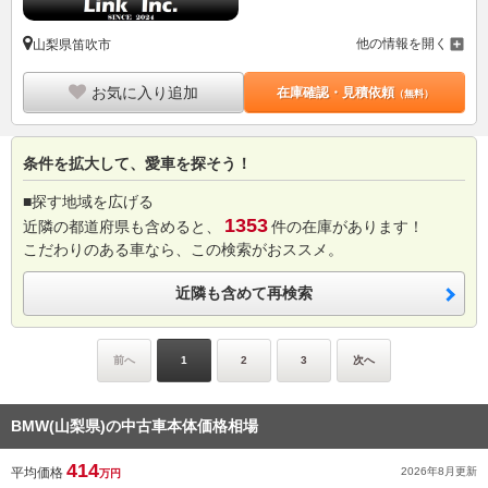
他の情報を開く
山梨県笛吹市
お気に入り追加
在庫確認・見積依頼
（無料）
条件を拡大して、愛車を探そう！
■探す地域を広げる
1353
近隣の都道府県も含めると、
件の在庫があります！
こだわりのある車なら、この検索がおススメ。
近隣も含めて再検索
前へ
1
2
3
次へ
BMW(山梨県)の中古車本体価格相場
414
平均価格
2026年8月
更新
万円