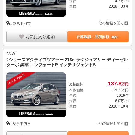
走行
4.7万km
車検
2028年03月
他の情報を開く
山梨県甲府市
お気に入り追加
在庫確認・見積依頼
（無料）
BMW
2シリーズアクティブツアラー 218d ラグジュアリー ディーゼル
ターボ 黒革 コンフォートP インテリジェントS
オススメNo.5
137.
8
支払総額
万円
本体価格
130.
9
万円
年式
2019年
走行
6.0万km
車検
2026年10月
他の情報を開く
山梨県甲府市