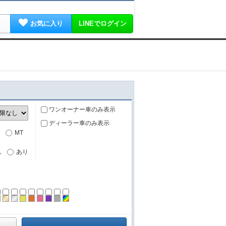
お気に入り
LINEでログイン
ワンオーナー車のみ表示
ディーラー車のみ表示
MT
し
あり
ーン
ラック
ブラウン
ゴールド
シルバー
イエロー
オレンジ
ピンク
パープル
グレー
その他