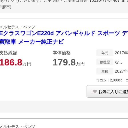
ありがとうございます。ご不明点・ご要望は直通【0120-77-8440】まで
甲府市)
メルセデス・ベンツ
EクラスワゴンE220d アバンギャルド スポーツ 
買取車 メーカー純正ナビ
支払総額
本体価格
2017
年式
186.
8
179.
8
なし
修理歴
万円
万円
2027
車検
ワゴン
｜
2,000cc
｜
お気に入りに追
メルセデス・ベンツ