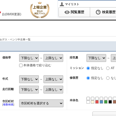
マイリスト
閲覧履歴
検索履歴
7
台(08/08更新)
ルセデス・ベンツ中古車一覧
価格帯
排気量
～
～
本体価格で絞り込む
ミッション
指定なし
AT
修復歴
指定なし
な
年式
～
走行距離
～
本体色
市区町村
ホワイト
パール
レッド
ブルー
グリ
ブ
[
複数検索
]