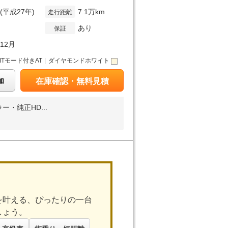
年(平成27年)
7.1万km
走行距離
あり
保証
年12月
MTモード付きAT
｜
ダイヤモンドホワイト
加
在庫確認・無料見積
・純正HD...
を叶える、ぴったりの一台
しょう。