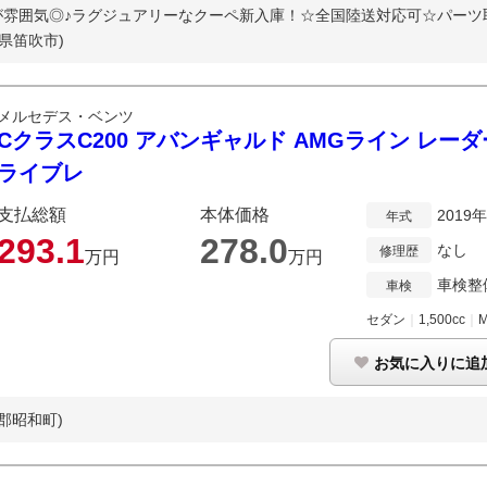
雰囲気◎♪ラグジュアリーなクーペ新入庫！☆全国陸送対応可☆パーツ取
梨県笛吹市)
メルセデス・ベンツ
CクラスC200 アバンギャルド AMGライン レー
ライブレ
支払総額
本体価格
2019
年式
293.
1
278.
0
なし
修理歴
万円
万円
車検整
車検
セダン
｜
1,500cc
｜
お気に入りに追
郡昭和町)