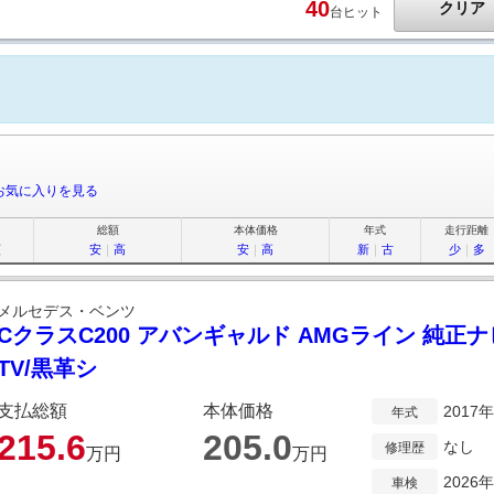
40
クリア
台ヒット
お気に入りを見る
総額
本体価格
年式
走行距離
順
安
｜
高
安
｜
高
新
｜
古
少
｜
多
メルセデス・ベンツ
CクラスC200 アバンギャルド AMGライン 純正
TV/黒革シ
支払総額
本体価格
2017
年式
215.
6
205.
0
なし
修理歴
万円
万円
2026
車検