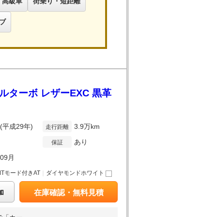
高級車
街乗り・短距離
ブ
ルターボ レザーEXC 黒革
年(平成29年)
3.9万km
走行距離
あり
保証
年09月
MTモード付きAT
｜
ダイヤモンドホワイト
加
在庫確認・無料見積