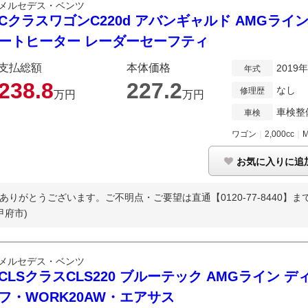
メルセデス・ベンツ
CクラスワゴンC220d アバンギャルド AMGライ
ートヒーター レーダーセーフティ
支払総額
本体価格
2019
年式
238.
8
227.
2
なし
修理歴
万円
万円
車検整
車検
ワゴン
｜
2,000cc
｜
お気に入りに追
ありがとうございます。ご不明点・ご要望は直通【0120-77-8440】まで
甲府市)
メルセデス・ベンツ
CLSクラスCLS220 ブルーテック AMGライン 
フ・WORK20AW・エアサス