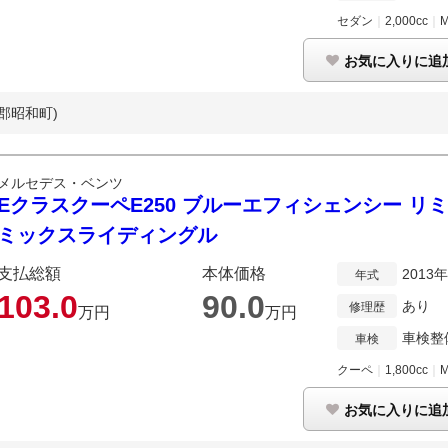
セダン
｜
2,000cc
｜
お気に入りに追
郡昭和町)
メルセデス・ベンツ
EクラスクーペE250 ブルーエフィシェンシー リ
ミックスライディングル
支払総額
本体価格
2013
年式
103.
0
90.
0
あり
修理歴
万円
万円
車検整
車検
クーペ
｜
1,800cc
｜
お気に入りに追