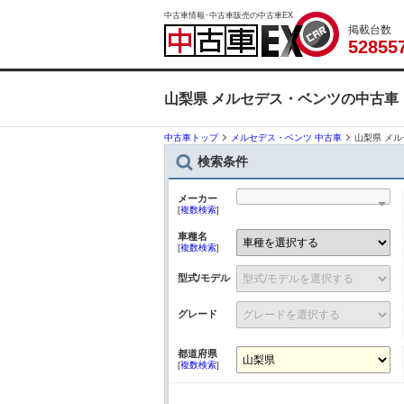
中古車情報･中古車販売の中古車EX
掲載台数
5
2
8
5
5
山梨県 メルセデス・ベンツの中古車
中古車トップ
メルセデス・ベンツ 中古車
山梨県 メ
検索条件
メーカー
[
複数検索
]
車種名
[
複数検索
]
型式/モデル
グレード
都道府県
[
複数検索
]