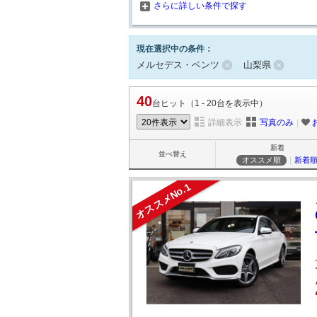
さらに詳しい条件で探す
現在選択中の条件：
メルセデス・ベンツ
山梨県
40
台ヒット（1 - 20台を表示中）
詳細表示
写真のみ
｜
新着
並べ替え
オススメ順
｜
新着
オススメNo.1