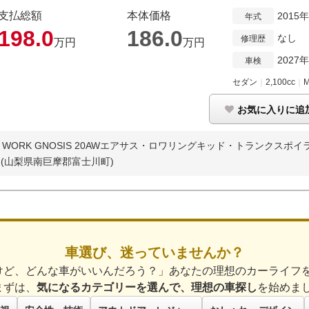
支払総額
本体価格
2015
年式
198.
0
186.
0
なし
修理歴
万円
万円
2027
車検
セダン
｜
2,100cc
｜
お気に入りに追
RK GNOSIS 20AWエアサス・ロワリングキッド・トランクスポイラー
ト
(山梨県南巨摩郡富士川町)
車選び、迷っていませんか？
けど、どんな車がいいんだろう？」あなたの理想のカーライフ
まずは、
気になるカテゴリーを選んで、理想の車探し
を始めま