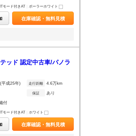
MTモード付きAT
｜
ポーラーホワイト
加
在庫確認・無料見積
ミテッド 認定中古車/パノラ
年(平成25年)
4.6万km
走行距離
あり
保証
備付
MTモード付きAT
｜
ホワイト
加
在庫確認・無料見積