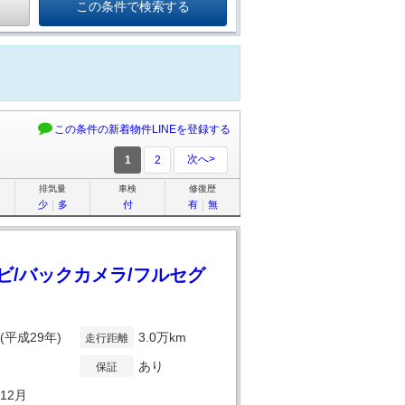
この条件の新着物件LINEを登録する
次へ>
1
2
排気量
車検
修復歴
少
｜
多
付
有
｜
無
ナビ/バックカメラ/フルセグ
年(平成29年)
3.0万km
走行距離
あり
保証
年12月