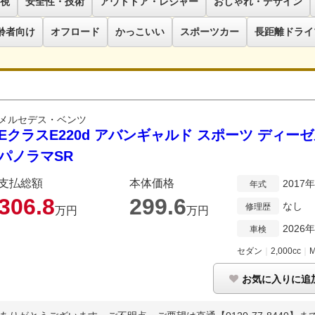
視
安全性・技術
アウトドア・レジャー
おしゃれ・デザイン
齢者向け
オフロード
かっこいい
スポーツカー
長距離ドライ
メルセデス・ベンツ
EクラスE220d アバンギャルド スポーツ ディーゼ
パノラマSR
支払総額
本体価格
2017
年式
306.
8
299.
6
なし
修理歴
万円
万円
2026
車検
セダン
｜
2,000cc
｜
お気に入りに追