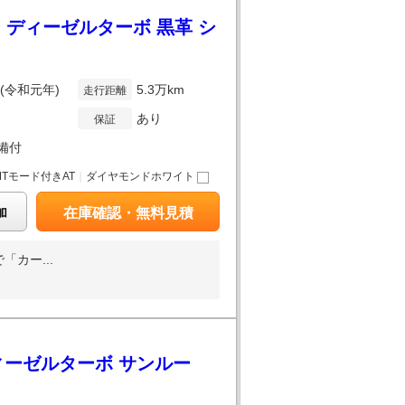
ン ディーゼルターボ 黒革 シ
年(令和元年)
5.3万km
走行距離
あり
保証
備付
MTモード付きAT
｜
ダイヤモンドホワイト
加
在庫確認・無料見積
「カー...
ディーゼルターボ サンルー