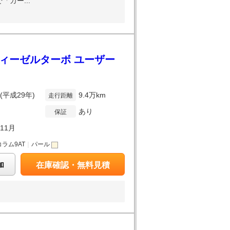
「カー...
ディーゼルターボ ユーザー
年(平成29年)
9.4万km
走行距離
あり
保証
年11月
コラム9AT
｜
パール
加
在庫確認・無料見積