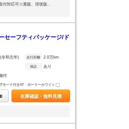
付対応可☆業販、現状販...
ダーセーフティパッケージ/ド
年(令和元年)
2.0万km
走行距離
あり
保証
備付
MTモード付きAT
｜
ポーラーホワイト
加
在庫確認・無料見積