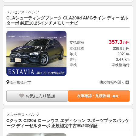
メルセデス・ベンツ
CLAシューティングブレーク CLA200d AMGライン ディーゼル
ターボ 純正10.25インチメモリーナビ
357.
3
支払総額
万円
本体価格
339.
9
万円
年式
2021年
走行
3.4万km
車検
車検整備付
他の情報を開く
福井県福井市
お気に入り追加
在庫確認・見積依頼
（無料）
メルセデス・ベンツ
Cクラス C220d ローレウス エディション スポーツプラスパッケ
ージ ディーゼルターボ 正規認定中古車/2年保証