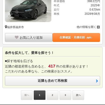
本体価格
398.
0
万円
年式
2025年
走行
0.6万km
車検
2028年08月
他の情報を開く
福井県福井市
お気に入り追加
在庫確認・見積依頼
（無料）
条件を拡大して、愛車を探そう！
■探す地域を広げる
417
近隣の都道府県も含めると、
件の在庫があります！
こだわりのある車なら、この検索がおススメ。
近隣も含めて再検索
前へ
1
2
3
次へ