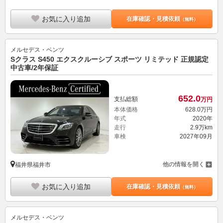
お気に入り追加
在庫確認・見積依頼
（無料）
メルセデス・ベンツ
Sクラス S450 エクスクルーシブ スポーツ リミテッド 正規認定
中古車/2年保証
652.
0
支払総額
万円
本体価格
628.
0
万円
年式
2020年
走行
2.9万km
車検
2027年09月
他の情報を開く
福井県福井市
お気に入り追加
在庫確認・見積依頼
（無料）
メルセデス・ベンツ