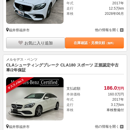
年式
2017年
走行
12.5万km
車検
2028年06月
他の情報を開く
福井県福井市
お気に入り追加
在庫確認・見積依頼
（無料）
メルセデス・ベンツ
CLAシューティングブレーク CLA180 スポーツ 正規認定中古
車/2年保証
オススメNo.5
186.
0
支払総額
万円
本体価格
160.
0
万円
年式
2017年
走行
3.1万km
車検
車検整備付
他の情報を開く
福井県福井市