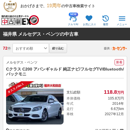
19周年
おかげさまで、
の中古車検索サイト
NEW
クルマAI
お気に入り
履歴
メニュー
福井県 メルセデス・ベンツの中古車
72
件
絞り込む
提供：
メルセデス・ベンツ
新着
Cクラス C200 アバンギャルド 純正ナビ/フルセグTV/Bluetooth/
バックモニ
オススメNo.1
118.
8
支払総額
万円
本体価格
105.
8
万円
年式
2014年
走行
6.6万km
車検
2027年12月