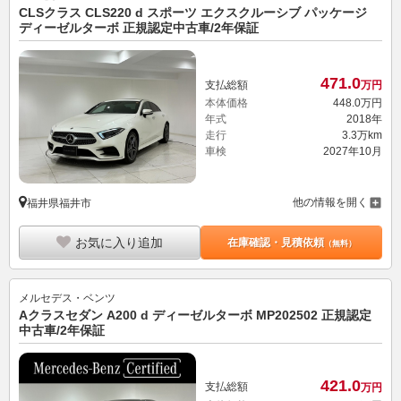
CLSクラス CLS220 d スポーツ エクスクルーシブ パッケージ
ディーゼルターボ 正規認定中古車/2年保証
471.
0
支払総額
万円
本体価格
448.
0
万円
年式
2018年
走行
3.3万km
車検
2027年10月
他の情報を開く
福井県福井市
お気に入り追加
在庫確認・見積依頼
（無料）
メルセデス・ベンツ
Aクラスセダン A200 d ディーゼルターボ MP202502 正規認定
中古車/2年保証
421.
0
支払総額
万円