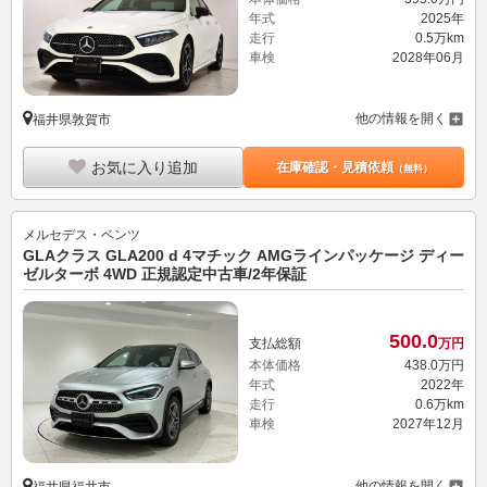
年式
2025年
走行
0.5万km
車検
2028年06月
他の情報を開く
福井県敦賀市
お気に入り追加
在庫確認・見積依頼
（無料）
メルセデス・ベンツ
GLAクラス GLA200 d 4マチック AMGラインパッケージ ディー
ゼルターボ 4WD 正規認定中古車/2年保証
500.
0
支払総額
万円
本体価格
438.
0
万円
年式
2022年
走行
0.6万km
車検
2027年12月
他の情報を開く
福井県福井市