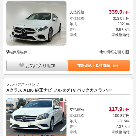
339.
0
支払総額
万円
本体価格
313.
0
万円
年式
2021年
走行
0.8万km
車検
車検整備付
他の情報を開く
福井県福井市
お気に入り追加
在庫確認・見積依頼
（無料）
メルセデス・ベンツ
Aクラス A180 純正ナビ フルセグTV バックカメラ ハー
117.
9
支払総額
万円
本体価格
100.
8
万円
年式
2015年
走行
7.3万km
車検
車検整備付