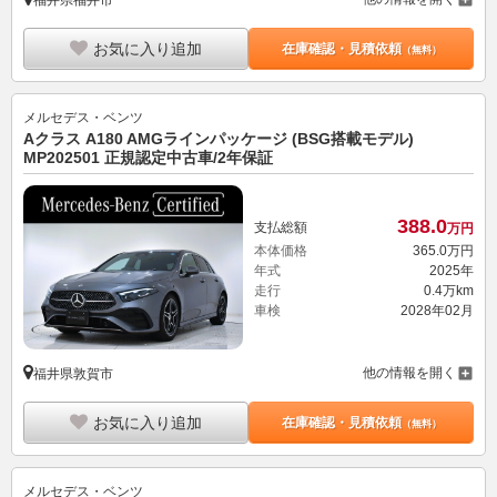
お気に入り追加
在庫確認・見積依頼
（無料）
メルセデス・ベンツ
Aクラス A180 AMGラインパッケージ (BSG搭載モデル)
MP202501 正規認定中古車/2年保証
388.
0
支払総額
万円
本体価格
365.
0
万円
年式
2025年
走行
0.4万km
車検
2028年02月
他の情報を開く
福井県敦賀市
お気に入り追加
在庫確認・見積依頼
（無料）
メルセデス・ベンツ