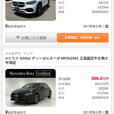
年式
2021年
走行
3.8万km
車検
2028年08月
他の情報を開く
福井県福井市
お気に入り追加
在庫確認・見積依頼
（無料）
メルセデス・ベンツ
Aクラス A200d ディーゼルターボ MP202501 正規認定中古車/2
年保証
366.
0
支払総額
万円
本体価格
343.
0
万円
年式
2025年
走行
0.5万km
車検
2028年04月
他の情報を開く
福井県福井市