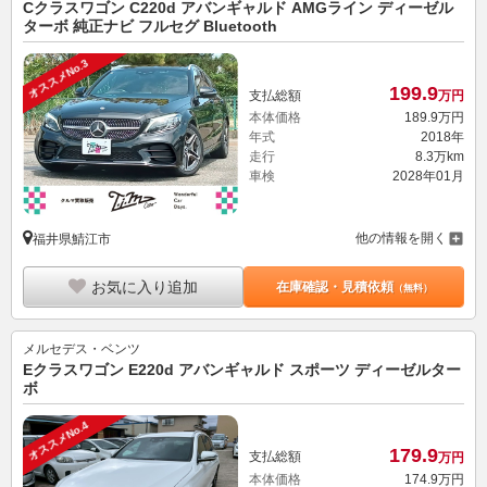
Cクラスワゴン C220d アバンギャルド AMGライン ディーゼル
ターボ 純正ナビ フルセグ Bluetooth
オススメNo.3
199.
9
支払総額
万円
本体価格
189.
9
万円
年式
2018年
走行
8.3万km
車検
2028年01月
他の情報を開く
福井県鯖江市
お気に入り追加
在庫確認・見積依頼
（無料）
メルセデス・ベンツ
Eクラスワゴン E220d アバンギャルド スポーツ ディーゼルター
ボ
オススメNo.4
179.
9
支払総額
万円
本体価格
174.
9
万円