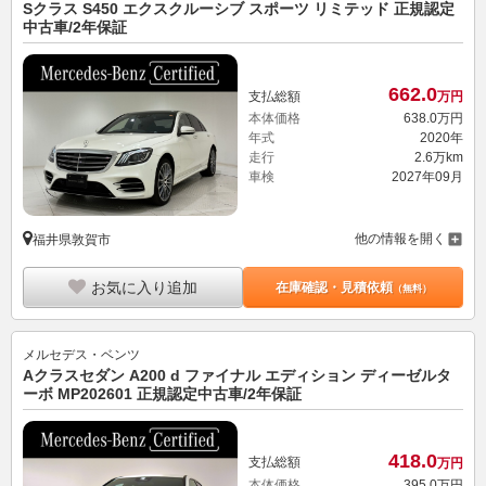
Sクラス S450 エクスクルーシブ スポーツ リミテッド 正規認定
中古車/2年保証
662.
0
支払総額
万円
本体価格
638.
0
万円
年式
2020年
走行
2.6万km
車検
2027年09月
他の情報を開く
福井県敦賀市
お気に入り追加
在庫確認・見積依頼
（無料）
メルセデス・ベンツ
Aクラスセダン A200 d ファイナル エディション ディーゼルタ
ーボ MP202601 正規認定中古車/2年保証
418.
0
支払総額
万円
本体価格
395.
0
万円