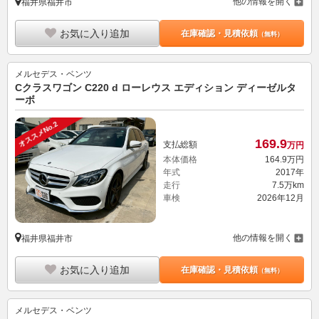
他の情報を開く
福井県福井市
お気に入り追加
在庫確認・見積依頼
（無料）
メルセデス・ベンツ
Cクラスワゴン C220 d ローレウス エディション ディーゼルタ
ーボ
オススメNo.2
169.
9
支払総額
万円
本体価格
164.
9
万円
年式
2017年
走行
7.5万km
車検
2026年12月
他の情報を開く
福井県福井市
お気に入り追加
在庫確認・見積依頼
（無料）
メルセデス・ベンツ