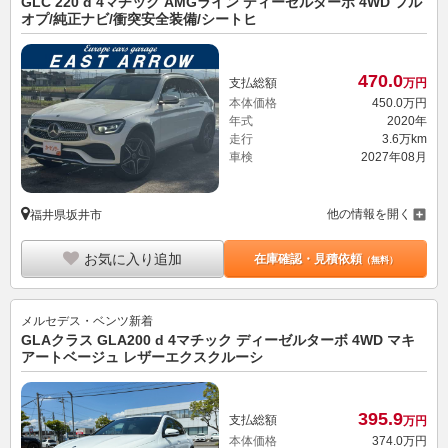
GLC 220 d 4マチック AMGライン ディーゼルターボ 4WD フル
オプ/純正ナビ/衝突安全装備/シートヒ
470.
0
支払総額
万円
本体価格
450.
0
万円
年式
2020年
走行
3.6万km
車検
2027年08月
他の情報を開く
福井県坂井市
お気に入り追加
在庫確認・見積依頼
（無料）
メルセデス・ベンツ
新着
GLAクラス GLA200 d 4マチック ディーゼルターボ 4WD マキ
アートベージュ レザーエクスクルーシ
395.
9
支払総額
万円
本体価格
374.
0
万円