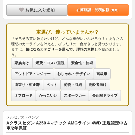
お気に入り追加
在庫確認・見積依頼
（無料）
車選び、迷っていませんか？
「そろそろ買い替えたいけど、どんな車がいいんだろう？」あなたの
理想のカーライフを叶える、ぴったりの一台がきっと見つかります。
まずは、
気になるカテゴリーを選んで、理想の車探し
を始めましょ
う。
家族向け
燃費・コスパ重視
安全性・技術
アウトドア・レジャー
おしゃれ・デザイン
高級車
街乗り・短距離
ペット
荷物・収納
高齢者向け
オフロード
かっこいい
スポーツカー
長距離ドライブ
メルセデス・ベンツ
Aクラスセダン A250 4マチック AMGライン 4WD 正規認定中古
車/2年保証