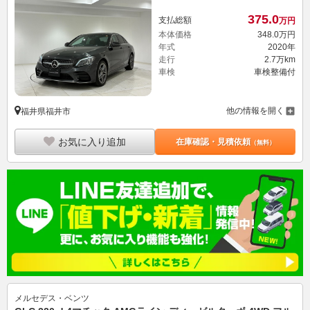
375.
0
支払総額
万円
本体価格
348.
0
万円
年式
2020年
走行
2.7万km
車検
車検整備付
他の情報を開く
福井県福井市
お気に入り追加
在庫確認・見積依頼
（無料）
メルセデス・ベンツ