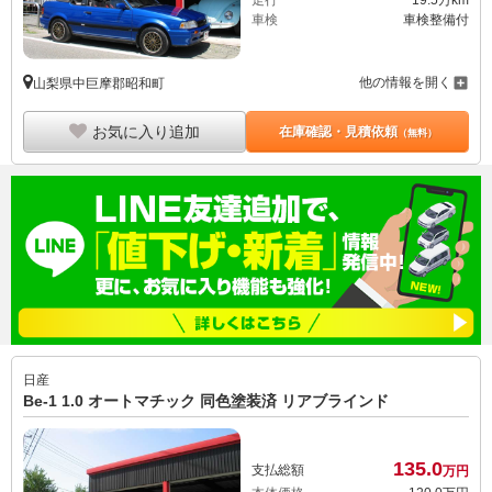
走行
19.5万km
車検
車検整備付
他の情報を開く
山梨県中巨摩郡昭和町
お気に入り追加
在庫確認・見積依頼
（無料）
日産
Be-1 1.0 オートマチック 同色塗装済 リアブラインド
135.
0
支払総額
万円