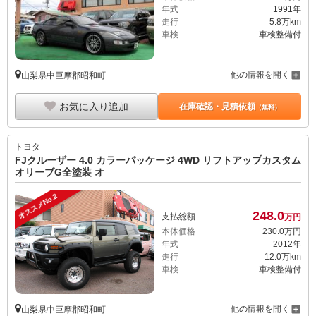
年式
1991年
走行
5.8万km
車検
車検整備付
他の情報を開く
山梨県中巨摩郡昭和町
お気に入り追加
在庫確認・見積依頼
（無料）
トヨタ
FJクルーザー 4.0 カラーパッケージ 4WD リフトアップカスタム
オリーブG全塗装 オ
オススメNo.2
248.
0
支払総額
万円
本体価格
230.
0
万円
年式
2012年
走行
12.0万km
車検
車検整備付
他の情報を開く
山梨県中巨摩郡昭和町