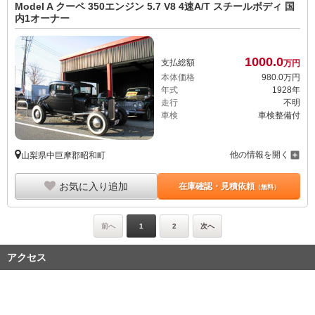
Model A クーペ 350エンジン 5.7 V8 4速A/T スチールボディ 国
内1オーナー
1000.
0
支払総額
万円
本体価格
980.
0
万円
年式
1928年
走行
不明
車検
車検整備付
他の情報を開く
山梨県中巨摩郡昭和町
お気に入り追加
在庫確認・見積依頼
（無料）
前へ
1
2
次へ
アクセス