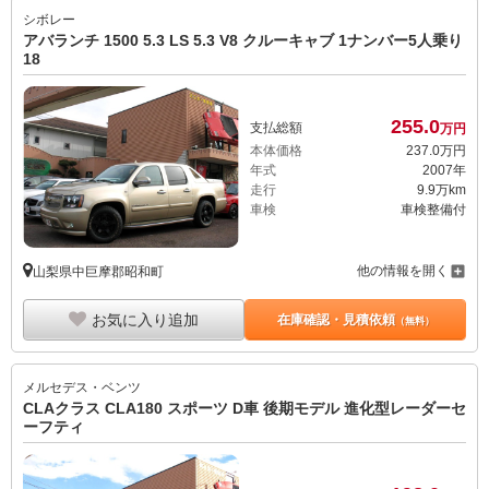
シボレー
アバランチ 1500 5.3 LS 5.3 V8 クルーキャブ 1ナンバー5人乗り
18
255.
0
支払総額
万円
本体価格
237.
0
万円
年式
2007年
走行
9.9万km
車検
車検整備付
他の情報を開く
山梨県中巨摩郡昭和町
お気に入り追加
在庫確認・見積依頼
（無料）
メルセデス・ベンツ
CLAクラス CLA180 スポーツ D車 後期モデル 進化型レーダーセ
ーフティ