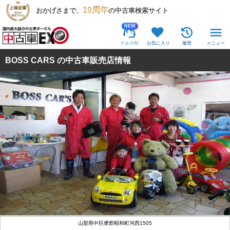
19周年
おかげさまで、
の中古車検索サイト
NEW
クルマAI
お気に入り
履歴
メニュー
BOSS CARS の中古車販売店情報
山梨県中巨摩郡昭和町河西1505