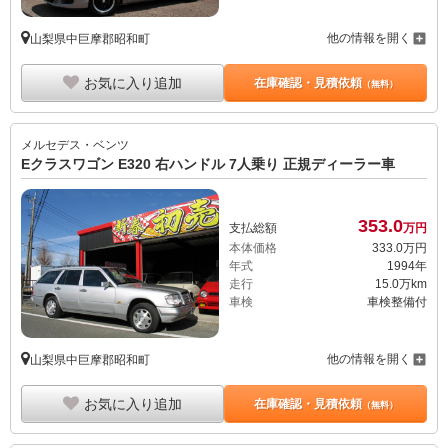
他の情報を開く
山梨県中巨摩郡昭和町
お気に入り追加
在庫確認・見積依頼
（無料）
メルセデス・ベンツ
Eクラスワゴン E320 右ハンドル 7人乗り 正規ディーラー車
353.
0
支払総額
万円
本体価格
333.
0
万円
年式
1994年
走行
15.0万km
車検
車検整備付
他の情報を開く
山梨県中巨摩郡昭和町
お気に入り追加
在庫確認・見積依頼
（無料）