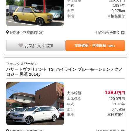
本体価格
120.
0
万円
年式
1987年
走行
9.0万km
車検
車検整備付
他の情報を開く
山梨県中巨摩郡昭和町
お気に入り追加
在庫確認・見積依頼
（無料）
フォルクスワーゲン
パサートヴァリアント TSI ハイライン ブルーモーションテクノ
ロジー 黒革 2014y
138.
0
支払総額
万円
本体価格
120.
0
万円
年式
2013年
走行
6.4万km
車検
車検整備付