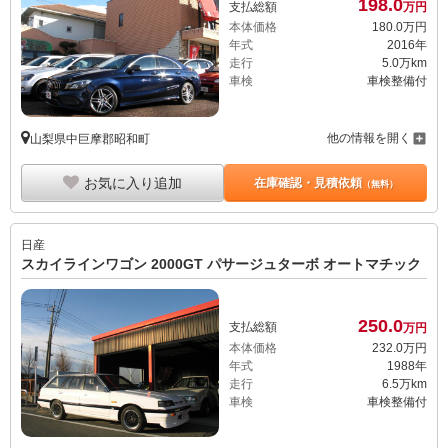
198.
0
支払総額
万円
本体価格
180.
0
万円
年式
2016年
走行
5.0万km
車検
車検整備付
他の情報を開く
山梨県中巨摩郡昭和町
お気に入り追加
在庫確認・見積依頼
（無料）
日産
スカイラインワゴン 2000GT パサージュターボ オートマチック
250.
0
支払総額
万円
本体価格
232.
0
万円
年式
1988年
走行
6.5万km
車検
車検整備付