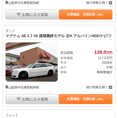
他の情報を開く
山梨県中巨摩郡昭和町
お気に入り追加
在庫確認・見積依頼
（無料）
ダッジ
マグナム SE 2.7 V6 後期最終モデル 左H アルパインHDDナビ/フ
135.
0
支払総額
万円
本体価格
117.
0
万円
年式
2008年
走行
不明
車検
車検整備付
他の情報を開く
山梨県中巨摩郡昭和町
お気に入り追加
在庫確認・見積依頼
（無料）
フォード