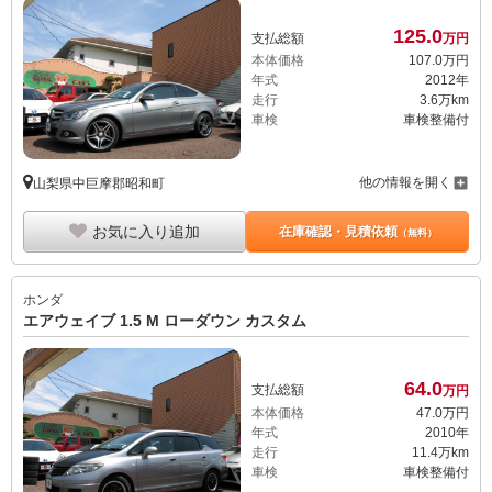
125.
0
支払総額
万円
本体価格
107.
0
万円
年式
2012年
走行
3.6万km
車検
車検整備付
他の情報を開く
山梨県中巨摩郡昭和町
お気に入り追加
在庫確認・見積依頼
（無料）
ホンダ
エアウェイブ 1.5 M ローダウン カスタム
64.
0
支払総額
万円
本体価格
47.
0
万円
年式
2010年
走行
11.4万km
車検
車検整備付