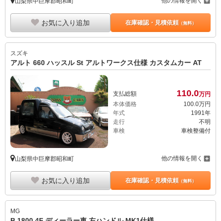
他の情報を開く
山梨県中巨摩郡昭和町
お気に入り追加
在庫確認・見積依頼
（無料）
スズキ
アルト 660 ハッスル St アルトワークス仕様 カスタムカー AT
110.
0
支払総額
万円
本体価格
100.
0
万円
年式
1991年
走行
不明
車検
車検整備付
他の情報を開く
山梨県中巨摩郡昭和町
お気に入り追加
在庫確認・見積依頼
（無料）
MG
B 1800 4F ディーラー車 左ハンドル MK1仕様