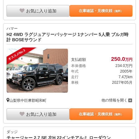
お気に入り追加
在庫確認・見積依頼
（無料）
ハマー
H2 4WD ラグジュアリーパッケージ 1ナンバー 5人乗 ブルガ時
計 BOSEサウンド
オススメNo.3
250.
0
支払総額
万円
本体価格
234.
0
万円
年式
2005年
走行
7.4万km
車検
2027年05月
他の情報を開く
山梨県中巨摩郡昭和町
お気に入り追加
在庫確認・見積依頼
（無料）
ダッジ
チャージャー 2.7 SE 左H 22インチアルミ ローダウン