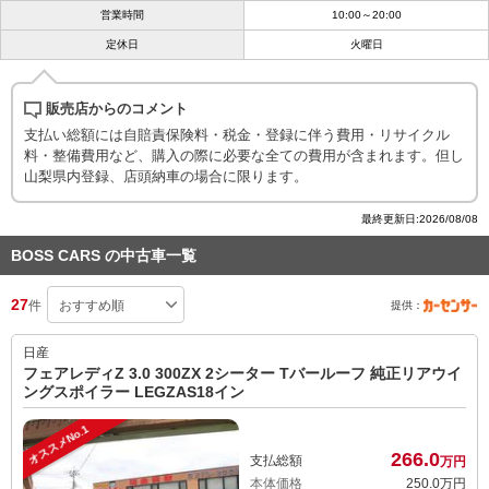
営業時間
10:00～20:00
定休日
火曜日
販売店からのコメント
支払い総額には自賠責保険料・税金・登録に伴う費用・リサイクル
料・整備費用など、購入の際に必要な全ての費用が含まれます。但し
山梨県内登録、店頭納車の場合に限ります。
最終更新日:2026/08/08
BOSS CARS の中古車一覧
27
件
提供：
日産
フェアレディZ 3.0 300ZX 2シーター Tバールーフ 純正リアウイ
ングスポイラー LEGZAS18イン
オススメNo.1
266.
0
支払総額
万円
本体価格
250.
0
万円