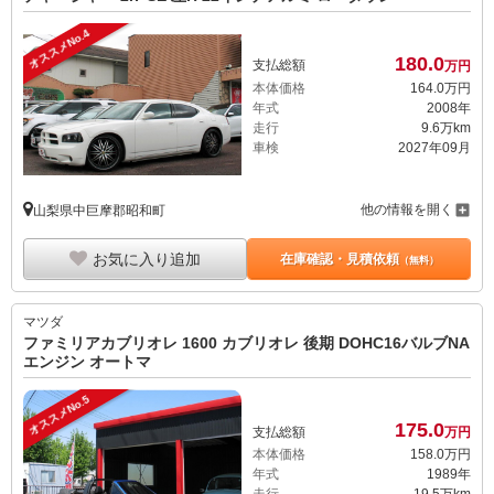
オススメNo.4
180.
0
支払総額
万円
本体価格
164.
0
万円
年式
2008年
走行
9.6万km
車検
2027年09月
他の情報を開く
山梨県中巨摩郡昭和町
お気に入り追加
在庫確認・見積依頼
（無料）
マツダ
ファミリアカブリオレ 1600 カブリオレ 後期 DOHC16バルブNA
エンジン オートマ
オススメNo.5
175.
0
支払総額
万円
本体価格
158.
0
万円
年式
1989年