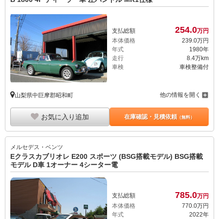
254.
0
支払総額
万円
本体価格
239.
0
万円
年式
1980年
走行
8.4万km
車検
車検整備付
他の情報を開く
山梨県中巨摩郡昭和町
お気に入り追加
在庫確認・見積依頼
（無料）
メルセデス・ベンツ
Eクラスカブリオレ E200 スポーツ (BSG搭載モデル) BSG搭載
モデル D車 1オーナー 4シーター電
785.
0
支払総額
万円
本体価格
770.
0
万円
年式
2022年