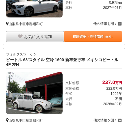
走行
0.9万km
車検
2027年07月
他の情報を開く
山梨県中巨摩郡昭和町
お気に入り追加
在庫確認・見積依頼
（無料）
フォルクスワーゲン
ビートル 68'スタイル 空冷 1600 新車並行車 メキシコビートル
4F 左H
237.
0
支払総額
万円
本体価格
222.
0
万円
年式
1995年
走行
不明
車検
2028年02月
他の情報を開く
山梨県中巨摩郡昭和町