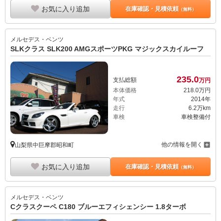
お気に入り追加
在庫確認・見積依頼
（無料）
メルセデス・ベンツ
SLKクラス SLK200 AMGスポーツPKG マジックスカイルーフ
235.
0
支払総額
万円
本体価格
218.
0
万円
年式
2014年
走行
6.2万km
車検
車検整備付
他の情報を開く
山梨県中巨摩郡昭和町
お気に入り追加
在庫確認・見積依頼
（無料）
メルセデス・ベンツ
Cクラスクーペ C180 ブルーエフィシェンシー 1.8ターボ