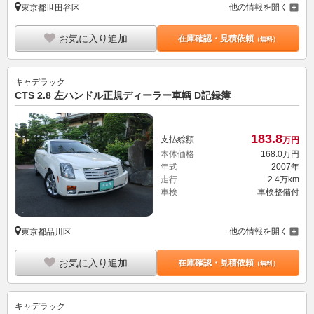
他の情報を開く
東京都世田谷区
お気に入り追加
在庫確認・見積依頼
（無料）
キャデラック
CTS 2.8 左ハンドル正規ディーラー車輌 D記録簿
183.
8
支払総額
万円
本体価格
168.
0
万円
年式
2007年
走行
2.4万km
車検
車検整備付
他の情報を開く
東京都品川区
お気に入り追加
在庫確認・見積依頼
（無料）
キャデラック