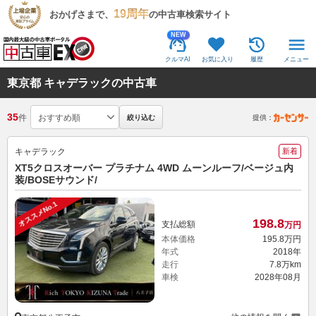
19周年
おかげさまで、
の中古車検索サイト
NEW
クルマAI
お気に入り
履歴
メニュー
東京都 キャデラックの中古車
35
件
絞り込む
提供：
キャデラック
新着
XT5クロスオーバー プラチナム 4WD ムーンルーフ/ベージュ内
装/BOSEサウンド/
オススメNo.1
198.
8
支払総額
万円
本体価格
195.
8
万円
年式
2018年
走行
7.8万km
車検
2028年08月