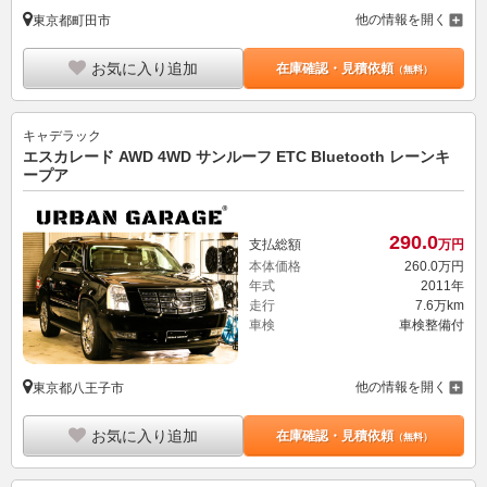
他の情報を開く
東京都町田市
お気に入り追加
在庫確認・見積依頼
（無料）
キャデラック
エスカレード AWD 4WD サンルーフ ETC Bluetooth レーンキ
ープア
290.
0
支払総額
万円
本体価格
260.
0
万円
年式
2011年
走行
7.6万km
車検
車検整備付
他の情報を開く
東京都八王子市
お気に入り追加
在庫確認・見積依頼
（無料）