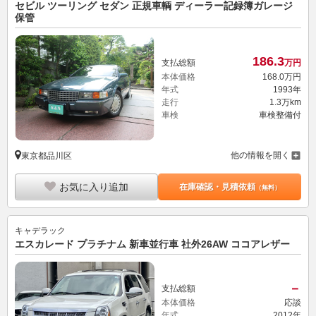
セビル ツーリング セダン 正規車輌 ディーラー記録簿ガレージ
保管
186.
3
支払総額
万円
本体価格
168.
0
万円
年式
1993年
走行
1.3万km
車検
車検整備付
他の情報を開く
東京都品川区
お気に入り追加
在庫確認・見積依頼
（無料）
キャデラック
エスカレード プラチナム 新車並行車 社外26AW ココアレザー
－
支払総額
本体価格
応談
年式
2012年