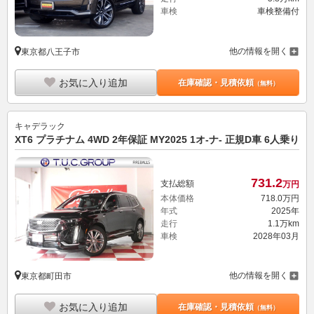
車検
車検整備付
他の情報を開く
東京都八王子市
お気に入り追加
在庫確認・見積依頼
（無料）
キャデラック
XT6 プラチナム 4WD 2年保証 MY2025 1オ-ナ- 正規D車 6人乗り
731.
2
支払総額
万円
本体価格
718.
0
万円
年式
2025年
走行
1.1万km
車検
2028年03月
他の情報を開く
東京都町田市
お気に入り追加
在庫確認・見積依頼
（無料）