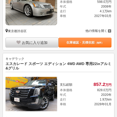
本体価格
598.
0
万円
年式
2008年
走行
4.1万km
車検
2027年03月
他の情報を開く
東京都渋谷区
お気に入り追加
在庫確認・見積依頼
（無料）
キャデラック
エスカレード スポーツ エディション 4WD AWD 専用22inアルミ
&グリル
857.
2
支払総額
万円
本体価格
828.
0
万円
年式
2020年
走行
1.9万km
車検
2028年01月