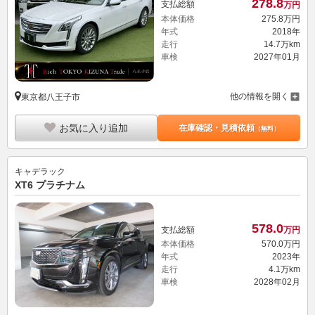
278.
8
支払総額
万円
本体価格
275.
8
万円
年式
2018年
走行
14.7万km
車検
2027年01月
他の情報を開く
東京都八王子市
お気に入り追加
在庫確認・見積依頼
（無料）
キャデラック
XT6 プラチナム
578.
0
支払総額
万円
本体価格
570.
0
万円
年式
2023年
走行
4.1万km
車検
2028年02月