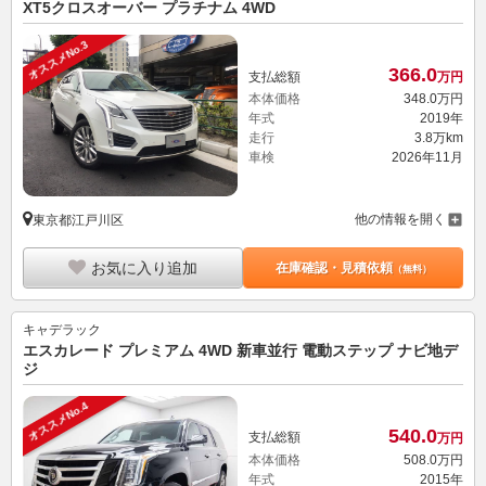
XT5クロスオーバー プラチナム 4WD
オススメNo.3
366.
0
支払総額
万円
本体価格
348.
0
万円
年式
2019年
走行
3.8万km
車検
2026年11月
他の情報を開く
東京都江戸川区
お気に入り追加
在庫確認・見積依頼
（無料）
キャデラック
エスカレード プレミアム 4WD 新車並行 電動ステップ ナビ地デ
ジ
オススメNo.4
540.
0
支払総額
万円
本体価格
508.
0
万円
年式
2015年