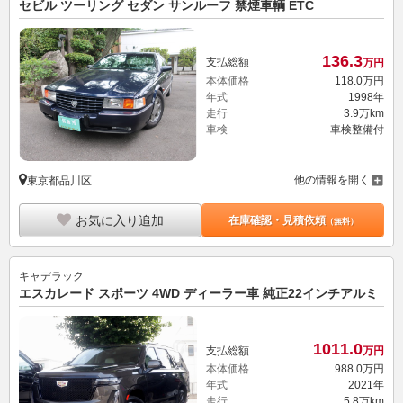
セビル ツーリング セダン サンルーフ 禁煙車輌 ETC
136.
3
支払総額
万円
本体価格
118.
0
万円
年式
1998年
走行
3.9万km
車検
車検整備付
他の情報を開く
東京都品川区
お気に入り追加
在庫確認・見積依頼
（無料）
キャデラック
エスカレード スポーツ 4WD ディーラー車 純正22インチアルミ
1011.
0
支払総額
万円
本体価格
988.
0
万円
年式
2021年
走行
5.8万km