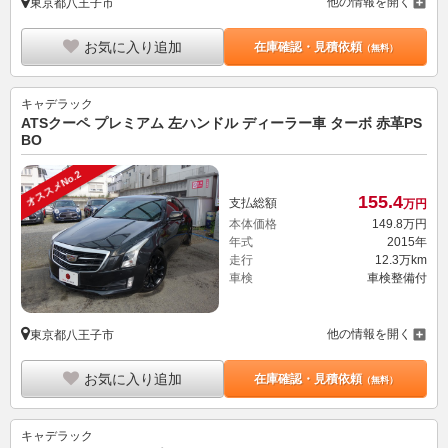
他の情報を開く
東京都八王子市
お気に入り追加
在庫確認・見積依頼
（無料）
キャデラック
ATSクーペ プレミアム 左ハンドル ディーラー車 ターボ 赤革PS
BO
オススメNo.2
155.
4
支払総額
万円
本体価格
149.
8
万円
年式
2015年
走行
12.3万km
車検
車検整備付
他の情報を開く
東京都八王子市
お気に入り追加
在庫確認・見積依頼
（無料）
キャデラック