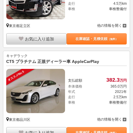
走行
4.5万km
車検
車検整備付
他の情報を開く
東京都足立区
お気に入り追加
在庫確認・見積依頼
（無料）
キャデラック
CT5 プラチナム 正規ディーラー車 AppleCarPlay
オススメNo.5
382.
3
支払総額
万円
本体価格
365.
0
万円
年式
2021年
走行
2.5万km
車検
車検整備付
他の情報を開く
東京都品川区
お気に入り追加
在庫確認・見積依頼
（無料）