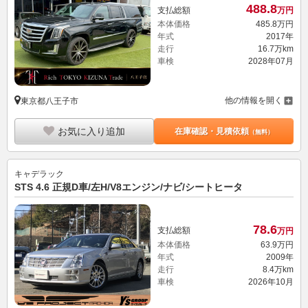
488.
8
支払総額
万円
本体価格
485.
8
万円
年式
2017年
走行
16.7万km
車検
2028年07月
他の情報を開く
東京都八王子市
お気に入り追加
在庫確認・見積依頼
（無料）
キャデラック
STS 4.6 正規D車/左H/V8エンジン/ナビ/シートヒータ
78.
6
支払総額
万円
本体価格
63.
9
万円
年式
2009年
走行
8.4万km
車検
2026年10月