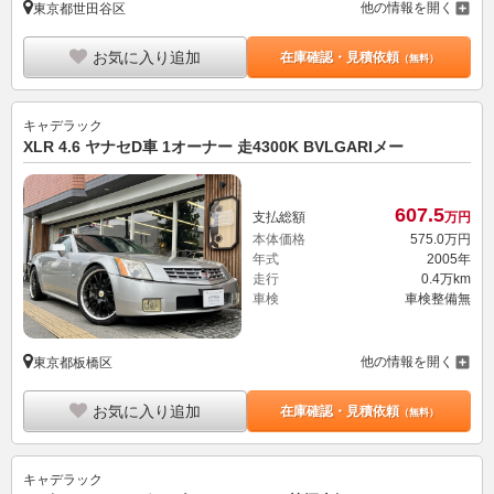
他の情報を開く
東京都世田谷区
お気に入り追加
在庫確認・見積依頼
（無料）
キャデラック
XLR 4.6 ヤナセD車 1オーナー 走4300K BVLGARIメー
607.
5
支払総額
万円
本体価格
575.
0
万円
年式
2005年
走行
0.4万km
車検
車検整備無
他の情報を開く
東京都板橋区
お気に入り追加
在庫確認・見積依頼
（無料）
キャデラック