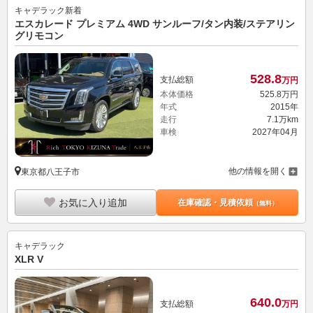
キャデラック
新着
エスカレード プレミアム 4WD サンルーフ/タン内装/ステアリン
グリモコン
528.
8
支払総額
万円
本体価格
525.
8
万円
年式
2015年
走行
7.1万km
車検
2027年04月
他の情報を開く
東京都八王子市
お気に入り追加
在庫確認・見積依頼
（無料）
キャデラック
XLR V
640.
0
支払総額
万円