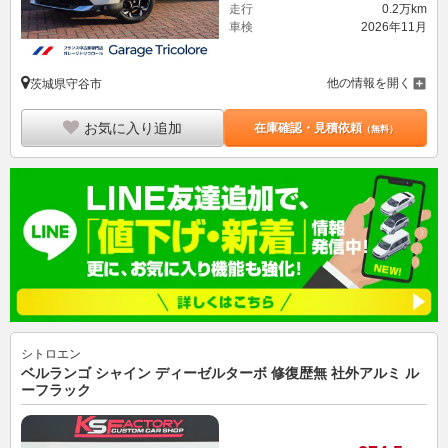
走行
0.2万km
車検
2026年11月
他の情報を開く
茨城県守谷市
お気に入り追加
在庫確認・見積依頼
（無料）
シトロエン
ベルランゴ シャイン ディーゼルターボ 修復歴無 社外アルミ ル
ーフラック