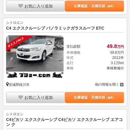
お気に入り追加
在庫確認・見積依頼
（無料）
シトロエン
C4 エクスクルーシブ パノラミックガラスルーフ ETC
オススメNo.2
49.
8
支払総額
万円
本体価格
39.
8
万円
年式
2012年
走行
3.1万km
車検
車検整備付
他の情報を開く
茨城県桜川市
お気に入り追加
在庫確認・見積依頼
（無料）
シトロエン
C4ピカソ エクスクルーシブ C4ピカソ エクスクルーシブ エアコ
ン ク