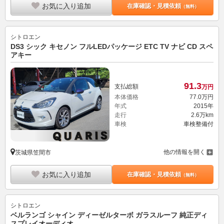
お気に入り追加
在庫確認・見積依頼
（無料）
シトロエン
DS3 シック キセノン フルLEDパッケージ ETC TV ナビ CD スペ
アキー
91.
3
支払総額
万円
本体価格
77.
0
万円
年式
2015年
走行
2.6万km
車検
車検整備付
他の情報を開く
茨城県笠間市
お気に入り追加
在庫確認・見積依頼
（無料）
シトロエン
ベルランゴ シャイン ディーゼルターボ ガラスルーフ 純正ディ
スプレイオーディオ