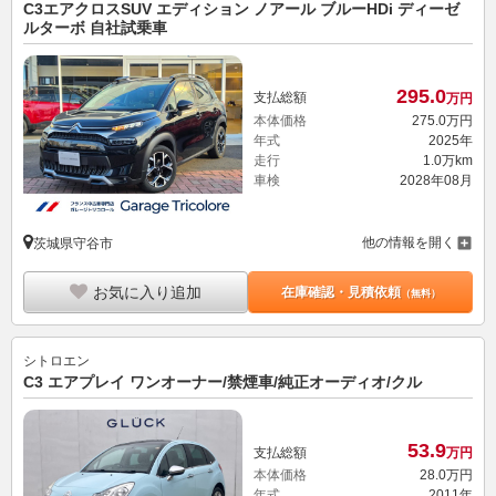
C3エアクロスSUV エディション ノアール ブルーHDi ディーゼ
ルターボ 自社試乗車
295.
0
支払総額
万円
本体価格
275.
0
万円
年式
2025年
走行
1.0万km
車検
2028年08月
他の情報を開く
茨城県守谷市
お気に入り追加
在庫確認・見積依頼
（無料）
シトロエン
C3 エアプレイ ワンオーナー/禁煙車/純正オーディオ/クル
53.
9
支払総額
万円
本体価格
28.
0
万円
年式
2011年