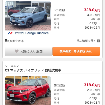
328.
0
支払総額
万円
本体価格
308.
0
万円
年式
2025年
走行
0.2万km
車検
2028年12月
他の情報を開く
茨城県守谷市
お気に入り追加
在庫確認・見積依頼
（無料）
シトロエン
C3 マックス ハイブリッド 自社試乗車
318.
0
支払総額
万円
本体価格
298.
0
万円
年式
2025年
走行
0.5万km
車検
2028年11月