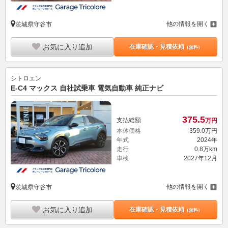
他の情報を開く
茨城県守谷市
お気に入り追加
在庫確認・見積依頼
（無料）
シトロエン
E-C4 マックス 自社試乗車 電気自動車 純正ナビ
375.
5
支払総額
万円
本体価格
359.
0
万円
年式
2024年
走行
0.8万km
車検
2027年12月
他の情報を開く
茨城県守谷市
お気に入り追加
在庫確認・見積依頼
（無料）