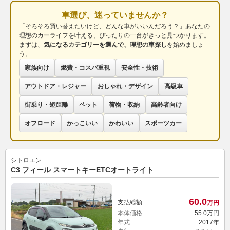
車選び、迷っていませんか？
「そろそろ買い替えたいけど、どんな車がいいんだろう？」あなたの
理想のカーライフを叶える、ぴったりの一台がきっと見つかります。
まずは、
気になるカテゴリーを選んで、理想の車探し
を始めましょ
う。
家族向け
燃費・コスパ重視
安全性・技術
アウトドア・レジャー
おしゃれ・デザイン
高級車
街乗り・短距離
ペット
荷物・収納
高齢者向け
オフロード
かっこいい
かわいい
スポーツカー
シトロエン
C3 フィール スマートキーETCオートライト
60.
0
支払総額
万円
本体価格
55.
0
万円
年式
2017年