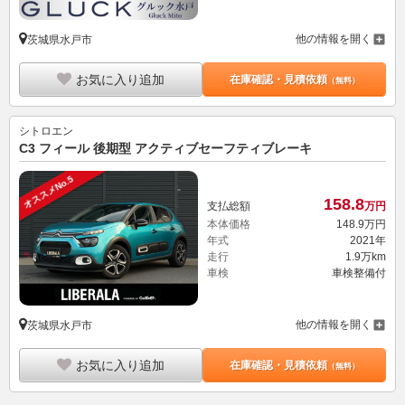
他の情報を開く
茨城県水戸市
お気に入り追加
在庫確認・見積依頼
（無料）
シトロエン
C3 フィール 後期型 アクティブセーフティブレーキ
オススメNo.5
158.
8
支払総額
万円
本体価格
148.
9
万円
年式
2021年
走行
1.9万km
車検
車検整備付
他の情報を開く
茨城県水戸市
お気に入り追加
在庫確認・見積依頼
（無料）