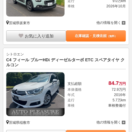
走行
9.0万km
車検
2026年10月
他の情報を開く
茨城県坂東市
お気に入り追加
在庫確認・見積依頼
（無料）
シトロエン
C4 フィール ブルーHDi ディーゼルターボ ETC スペアタイヤ ク
ルコン
84.
7
支払総額
万円
本体価格
72.
9
万円
年式
2016年
走行
5.7万km
車検
車検整備付
他の情報を開く
茨城県稲敷市