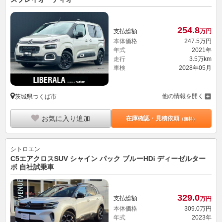
254.
8
支払総額
万円
本体価格
247.
5
万円
年式
2021年
走行
3.5万km
車検
2028年05月
他の情報を開く
茨城県つくば市
お気に入り追加
在庫確認・見積依頼
（無料）
シトロエン
C5エアクロスSUV シャイン パック ブルーHDi ディーゼルター
ボ 自社試乗車
329.
0
支払総額
万円
本体価格
309.
0
万円
年式
2023年