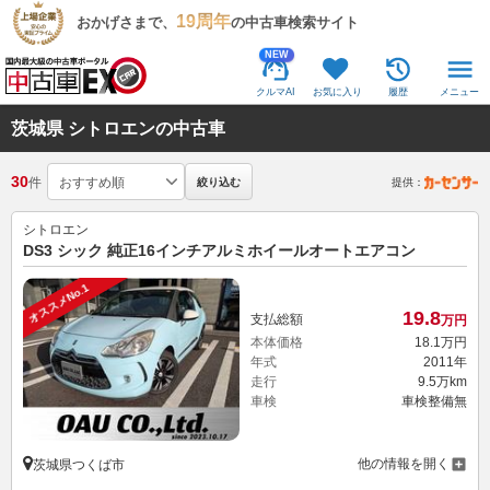
19周年
おかげさまで、
の中古車検索サイト
NEW
クルマAI
お気に入り
履歴
メニュー
茨城県 シトロエンの中古車
30
件
絞り込む
提供：
シトロエン
DS3 シック 純正16インチアルミホイールオートエアコン
オススメNo.1
19.
8
支払総額
万円
本体価格
18.
1
万円
年式
2011年
走行
9.5万km
車検
車検整備無
他の情報を開く
茨城県つくば市