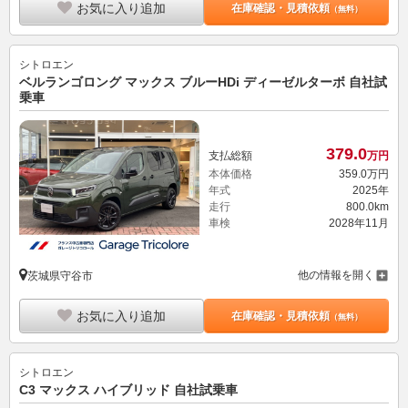
お気に入り追加
在庫確認・見積依頼
（無料）
シトロエン
ベルランゴロング マックス ブルーHDi ディーゼルターボ 自社試
乗車
379.
0
支払総額
万円
本体価格
359.
0
万円
年式
2025年
走行
800.0km
車検
2028年11月
他の情報を開く
茨城県守谷市
お気に入り追加
在庫確認・見積依頼
（無料）
シトロエン
C3 マックス ハイブリッド 自社試乗車