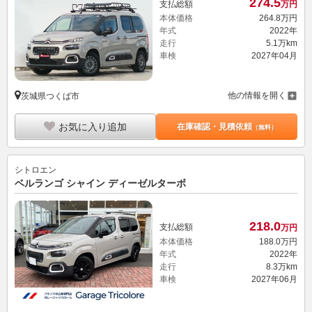
274.
5
支払総額
万円
本体価格
264.
8
万円
年式
2022年
走行
5.1万km
車検
2027年04月
他の情報を開く
茨城県つくば市
お気に入り追加
在庫確認・見積依頼
（無料）
シトロエン
ベルランゴ シャイン ディーゼルターボ
218.
0
支払総額
万円
本体価格
188.
0
万円
年式
2022年
走行
8.3万km
車検
2027年06月