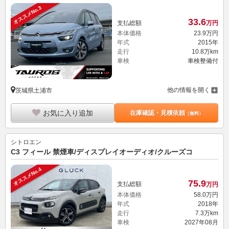
オススメNo.3
33.
6
支払総額
万円
本体価格
23.
9
万円
年式
2015年
走行
10.8万km
車検
車検整備付
他の情報を開く
茨城県土浦市
お気に入り追加
在庫確認・見積依頼
（無料）
シトロエン
C3 フィール 禁煙車/ディスプレイオーディオ/クルーズコ
オススメNo.4
75.
9
支払総額
万円
本体価格
58.
0
万円
年式
2018年
走行
7.3万km
車検
2027年08月