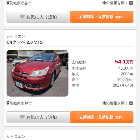
他の情報を開く
茨城県守谷市
お気に入り追加
在庫確認・見積依頼
（無料）
シトロエン
C4クーペ 2.0 VTS
54.
1
支払総額
万円
本体価格
45.
0
万円
年式
2008年
走行
10.0万km
車検
2027年04月
他の情報を開く
茨城県水戸市
お気に入り追加
在庫確認・見積依頼
（無料）
シトロエン