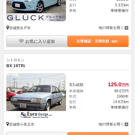
走行
5.3万km
車検
車検整備付
他の情報を開く
茨城県水戸市
お気に入り追加
在庫確認・見積依頼
（無料）
シトロエン
BX 19TRi
125.
0
支払総額
万円
本体価格
99.
0
万円
年式
1990年
走行
14.6万km
車検
車検整備付
他の情報を開く
茨城県小美玉市