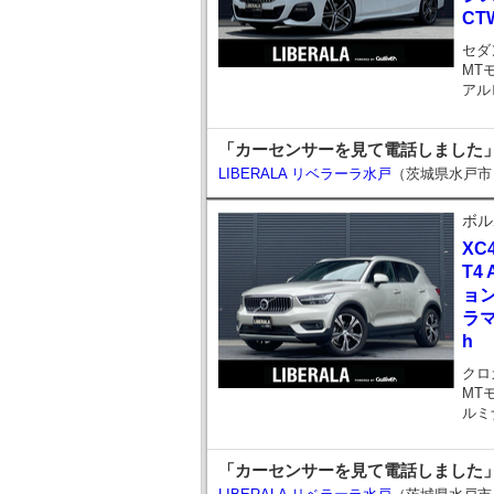
CT
セダ
MT
アル
「カーセンサーを見て電話しました」
LIBERALA リベラーラ水戸
（茨城県水戸市
ボル
XC
T4
ョン
ラ
h
クロ
MT
ルミ
「カーセンサーを見て電話しました」