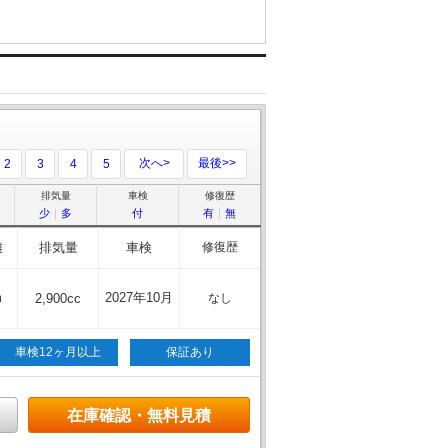
次へ>
最後>>
2
3
4
5
排気量
車検
修復歴
少
｜
多
付
有
｜
無
離
排気量
車検
修復歴
m
2027年10月
2,900cc
なし
車検12ヶ月以上
保証あり
在庫確認・無料見積