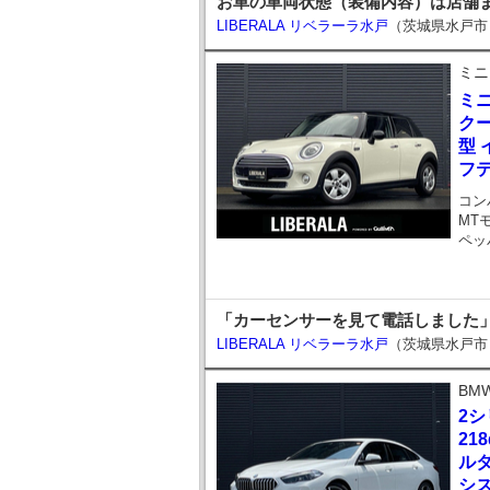
お車の車両状態（装備内容）は店舗までお
LIBERALA リベラーラ水戸
（茨城県水戸市
ミニ
ミ
クー
型
フ
コン
MT
ペッ
「カーセンサーを見て電話しました」
LIBERALA リベラーラ水戸
（茨城県水戸市
BM
2
21
ル
シス