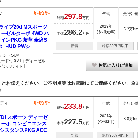
）
W
年式
走行距
297.
8
総額
万円
2019年
ライブ20d Mスポーツ
5.2万k
286.
2
(令和元年)
ーゼルターボ 4WD ハ
本体
万円
インPKG 茶革 全席S
タ- HUD PWシ-
新着
総額30万円以下
カン・SUV
モード付きAT
ディーゼル
｜
お気に入りに追加
ピンホワイト
とお伝えください。ご不明点等はお電話にてご連絡ください。全国納
）
ディ
年式
走行距
233.
8
総額
万円
2021年
 TDI スポーツ ディーゼ
3.8万k
227.
5
(令和3年)
ターボ コンビニエンス
本体
万円
シスタンスPKG ACC
新着
総額30万円以下
イ