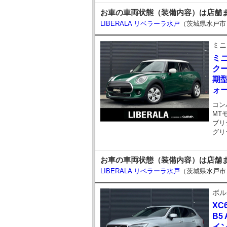
お車の車両状態（装備内容）は店舗までお
LIBERALA リベラーラ水戸
（茨城県水戸市
ミニ
ミ
クー
期型
ォ
コン
MT
ブリ
グリ
お車の車両状態（装備内容）は店舗までお
LIBERALA リベラーラ水戸
（茨城県水戸市
ボル
XC
B5
イン