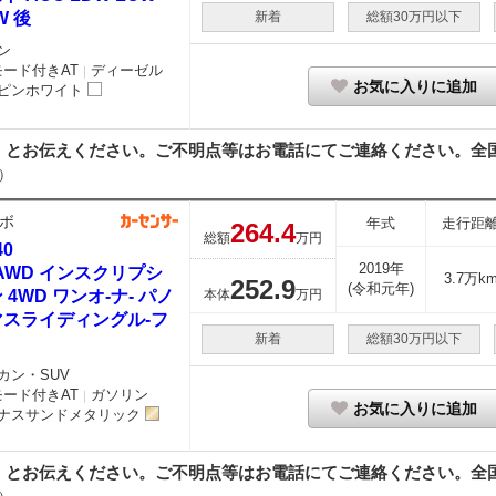
W 後
新着
総額30万円以下
ン
モード付きAT
ディーゼル
｜
お気に入りに追加
ピンホワイト
とお伝えください。ご不明点等はお電話にてご連絡ください。全国納
）
ボ
年式
走行距
264.
4
総額
万円
40
2019年
 AWD インスクリプシ
3.7万k
252.
9
(令和元年)
 4WD ワンオ-ナ- パノ
本体
万円
マスライディングル-フ
新着
総額30万円以下
カン・SUV
モード付きAT
ガソリン
｜
お気に入りに追加
ナスサンドメタリック
とお伝えください。ご不明点等はお電話にてご連絡ください。全国納