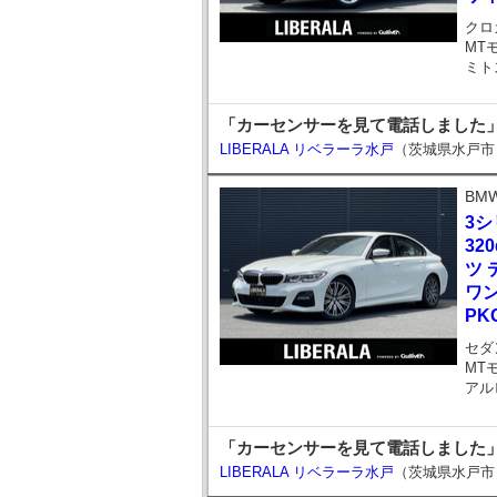
クロ
MT
ミト
「カーセンサーを見て電話しました」とお
LIBERALA リベラーラ水戸
（茨城県水戸市
BM
3
32
ツ 
ワン
PK
セダ
MT
アル
「カーセンサーを見て電話しました」
LIBERALA リベラーラ水戸
（茨城県水戸市