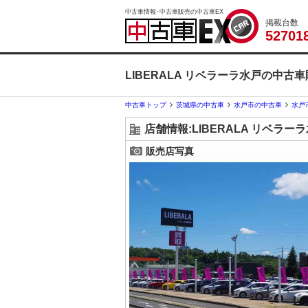
中古車情報･中古車販売の中古車EX
掲載台数
5
2
7
0
1
LIBERALA リベラーラ水戸の中古
中古車トップ
茨城県の中古車
水戸市の中古車
水戸
店舗情報:LIBERALA リベラー
販売店写真