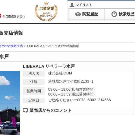
マイリスト
閲覧履歴
検索履歴
8
台(08/08更新)
車販売店情報
市の中古車販売店
LIBERALA リベラーラ水戸の店舗情報
ラ水戸
LIBERALA リベラーラ水戸
株式会社IDOM
法人名
茨城県水戸市小吹町2133−1
住所
09:00～19:00(店舗営業時間)
営業時間
00:00～23:59(電話受付時間)
ご連絡ください⇒0078−6002−314566
定休日
販売店からのコメント