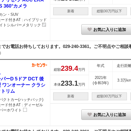
IS 360°カメラ
新着
総額30万円以下
カン・SUV
モード付きAT
ハイブリッド
｜
イトシルバーメタリック
お気に入りに追加
電話お待ちしております。029-240-3361。ご不明点やご相談事
）
年式
走行距
239.
4
総額
万円
ニ
2021年
パーD 5ドア DCT 後
3.3万k
233.
1
(令和3年)
 ワンオーナー クラシ
本体
万円
クトリム
新着
総額30万円以下
パクトカー(ハッチバック)
モード付きAT
ディーゼル
｜
パーホワイト
お気に入りに追加