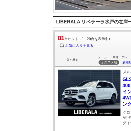
LIBERALA リベラーラ水戸の在庫
81
台ヒット（1 - 20台を表示中）
お気に入りを見る
メーカー・車種・グレー
並べ替え
オススメ順
｜
新着
メル
GL
40
イ
4W
ング
クロ
MT
ダイ