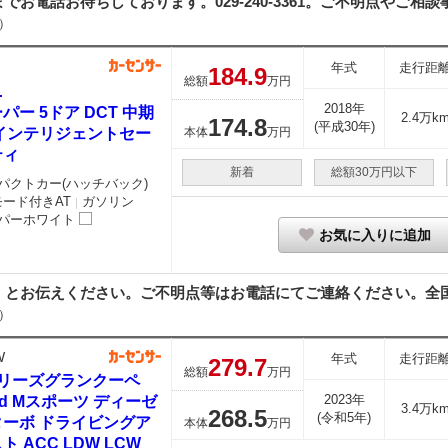
電話お待ちしております。029-240-3361。ご不明点やご相談事
）
年式
走行距
184.
9
総額
万円
ニ
2018年
パー 5ドア DCT 中期
2.4万k
174.
8
(平成30年)
 インテリジェントセー
本体
万円
ティ
新着
総額30万円以下
パクトカー(ハッチバック)
モード付きAT
ガソリン
｜
パーホワイト
お気に入りに追加
とお伝えください。ご不明点等はお電話にてご連絡ください。全国納
）
W
年式
走行距
279.
7
総額
万円
シリーズグランクーペ
2023年
8d Mスポーツ ディーゼ
3.4万k
268.
5
(令和5年)
ターボ ドライビングア
本体
万円
ト ACC LDW LCW