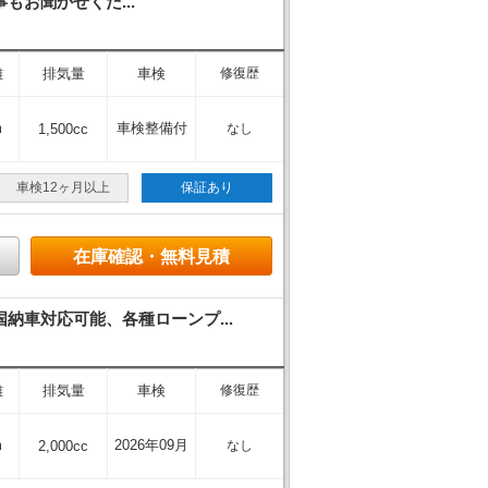
もお聞かせくだ...
離
排気量
車検
修復歴
m
車検整備付
1,500cc
なし
車検12ヶ月以上
保証あり
在庫確認・無料見積
車対応可能、各種ローンプ...
離
排気量
車検
修復歴
m
2026年09月
2,000cc
なし