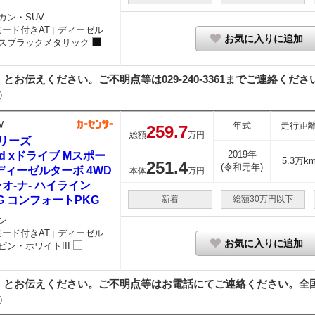
カン・SUV
モード付きAT
ディーゼル
｜
お気に入りに追加
スブラックメタリック
伝えください。ご不明点等は029-240-3361までご連絡ください
）
W
年式
走行距
259.
7
総額
万円
シリーズ
2019年
0d xドライブ Mスポー
5.3万k
251.
4
(令和元年)
ディーゼルターボ 4WD
本体
万円
オ-ナ- ハイライン
G コンフォートPKG
新着
総額30万円以下
ン
モード付きAT
ディーゼル
｜
お気に入りに追加
ピン・ホワイトIII
とお伝えください。ご不明点等はお電話にてご連絡ください。全国納
）