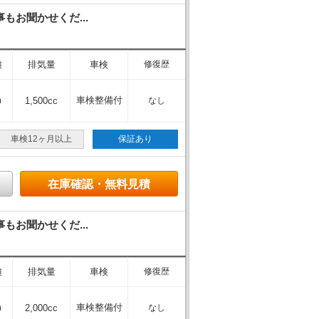
もお聞かせくだ...
離
排気量
車検
修復歴
m
車検整備付
1,500cc
なし
車検12ヶ月以上
保証あり
在庫確認・無料見積
もお聞かせくだ...
離
排気量
車検
修復歴
m
車検整備付
2,000cc
なし