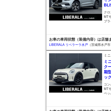
BL
クロ
MT
ブラ
お車の車両状態（装備内容）は店舗までお
LIBERALA リベラーラ水戸
（茨城県水戸市
ミニ
ミ
クー
期型
ッ
コン
MT
ペッ