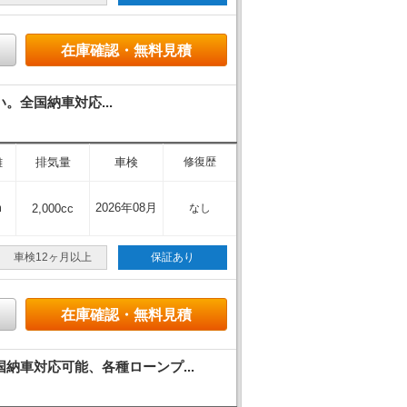
在庫確認・無料見積
。全国納車対応...
離
排気量
車検
修復歴
m
2026年08月
2,000cc
なし
車検12ヶ月以上
保証あり
在庫確認・無料見積
車対応可能、各種ローンプ...