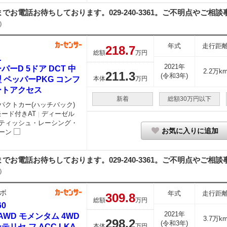
電話お待ちしております。029-240-3361。ご不明点やご相談事
）
年式
走行距
218.
7
総額
万円
ニ
2021年
パーD 5ドア DCT 中
2.2万k
211.
3
(令和3年)
 ペッパーPKG コンフ
本体
万円
ートアクセス
新着
総額30万円以下
パクトカー(ハッチバック)
モード付きAT
ディーゼル
｜
ティッシュ・レーシング・
お気に入りに追加
ーン
電話お待ちしております。029-240-3361。ご不明点やご相談事
）
ボ
年式
走行距
309.
8
総額
万円
60
2021年
 AWD モメンタム 4WD
3.7万k
298.
2
(令和3年)
テリセ-フ ACC LKA
本体
万円