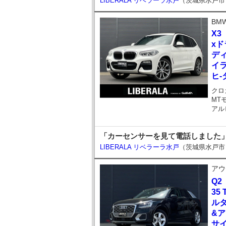
LIBERALA リベラーラ水戸
（茨城県水戸市
BM
X3
xド
ディ
イラ
ヒ-
クロ
MT
アル
「カーセンサーを見て電話しました」
LIBERALA リベラーラ水戸
（茨城県水戸市
アウ
Q2
35
ル
&ア
サ