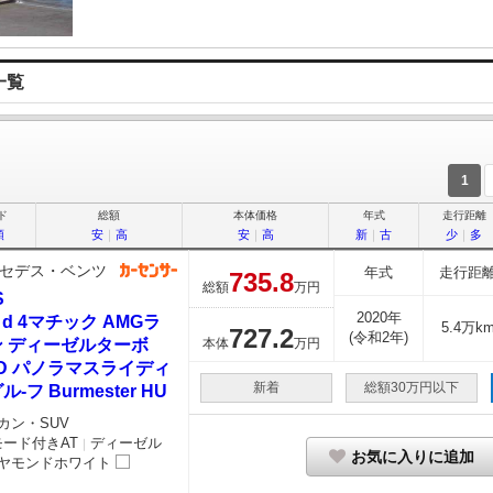
一覧
1
ド
総額
本体価格
年式
走行距離
順
安
｜
高
安
｜
高
新
｜
古
少
｜
多
セデス・ベンツ
年式
走行距
735.
8
総額
万円
S
2020年
0 d 4マチック AMGラ
5.4万k
727.
2
(令和2年)
ン ディーゼルターボ
本体
万円
D パノラマスライディ
新着
総額30万円以下
ル-フ Burmester HU
カン・SUV
モード付きAT
ディーゼル
｜
お気に入りに追加
ヤモンドホワイト