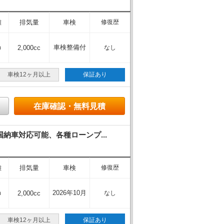
離
排気量
車検
修復歴
m
車検整備付
2,000cc
なし
車検12ヶ月以上
保証あり
在庫確認・無料見積
車対応可能、各種ローンプ...
離
排気量
車検
修復歴
m
2026年10月
2,000cc
なし
車検12ヶ月以上
保証あり