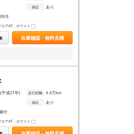
あり
保証
年08月
フロアAT
｜
ホワイト
加
在庫確認・無料見積
C
年(平成27年)
4.4万km
走行距離
あり
保証
備付
フロアAT
｜
ホワイト
加
在庫確認・無料見積