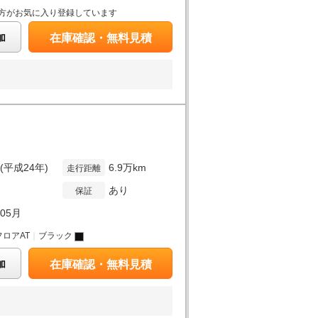
方がお気に入り登録しています
加
在庫確認・無料見積
年(平成24年)
6.9万km
走行距離
あり
保証
年05月
フロアAT
｜
ブラック
加
在庫確認・無料見積