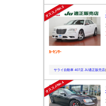
オススメNo.3
サライ自動車 407店 JU適正販売店
オススメNo.4