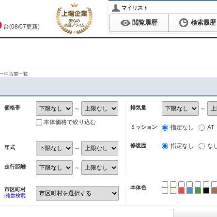
マイリスト
閲覧履歴
検索履歴
9
台(08/07更新)
ラー中古車一覧
価格帯
排気量
～
～
本体価格で絞り込む
ミッション
指定なし
AT
修復歴
指定なし
な
年式
～
走行距離
～
本体色
市区町村
ホワイト
パール
レッド
ブルー
グリ
ブ
[
複数検索
]