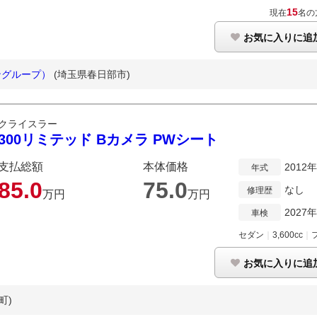
15
現在
名の
お気に入りに追
ャパングループ）
(埼玉県春日部市)
クライスラー
300リミテッド Bカメラ PWシート
支払総額
本体価格
2012
年式
85.
0
75.
0
なし
修理歴
万円
万円
2027
車検
セダン
｜
3,600cc
｜
お気に入りに追
町)