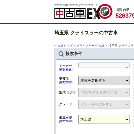
中古車情報･中古車販売の中古車EX
掲載台数
5
2
6
3
7
埼玉県 クライスラーの中古車
中古車トップ
クライスラー 中古車
埼玉県 クライス
検索条件
メーカー
[
複数検索
]
車種名
[
複数検索
]
型式/モデル
グレード
都道府県
[
複数検索
]