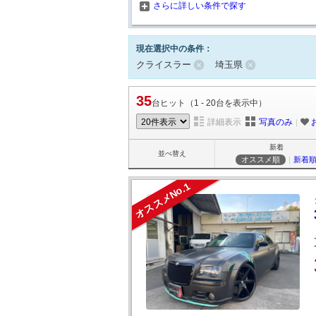
さらに詳しい条件で探す
現在選択中の条件：
クライスラー
埼玉県
35
台ヒット（1 - 20台を表示中）
詳細表示
写真のみ
｜
新着
並べ替え
オススメ順
｜
新着
オススメNo.1