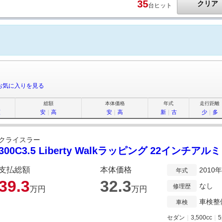
35
クリア
台ヒット
お気に入りを見る
総額
本体価格
年式
走行距離
順
安
｜
高
安
｜
高
新
｜
古
少
｜
多
クライスラー
300C3.5 Liberty Walkラッピング 22インチアルミ
支払総額
本体価格
2010
年式
39.
3
32.
3
なし
修理歴
万円
万円
車検整
車検
セダン
｜
3,500cc
｜