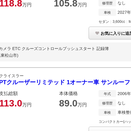
118.
8
105.
8
なし
修理歴
万円
万円
2027
車検
セダン
｜
3,600cc
｜
お気に入りに追
Bカメラ ETC クルーズコントロールプッシュスタート 記録簿
県東松山市)
クライスラー
PTクルーザーリミテッド 1オーナー車 サンルーフ
支払総額
本体価格
2006
年式
113.
0
89.
0
なし
修理歴
万円
万円
車検整
車検
コンパクトカー(ハッ