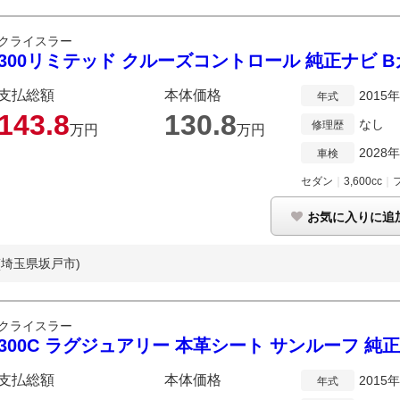
クライスラー
300リミテッド クルーズコントロール 純正ナビ B
支払総額
本体価格
2015
年式
143.
8
130.
8
なし
修理歴
万円
万円
2028
車検
セダン
｜
3,600cc
｜
お気に入りに追
(埼玉県坂戸市)
クライスラー
300C ラグジュアリー 本革シート サンルーフ 純
支払総額
本体価格
2015
年式