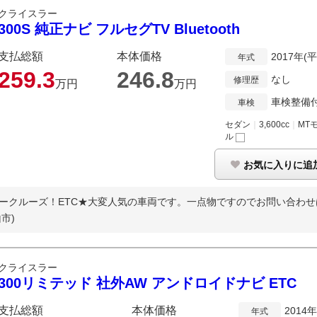
クライスラー
300S 純正ナビ フルセグTV Bluetooth
支払総額
本体価格
2017年(
年式
259.
3
246.
8
なし
修理歴
万円
万円
車検整備
車検
セダン
｜
3,600cc
｜
MT
ル
お気に入りに追
ークルーズ！ETC★大変人気の車両です。一点物ですのでお問い合わせは
市)
クライスラー
300リミテッド 社外AW アンドロイドナビ ETC
支払総額
本体価格
2014
年式