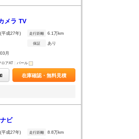
カメラ TV
年(平成27年)
6.1万km
走行距離
あり
保証
年03月
フロアAT
｜
パール
加
在庫確認・無料見積
正ナビ
年(平成27年)
8.8万km
走行距離