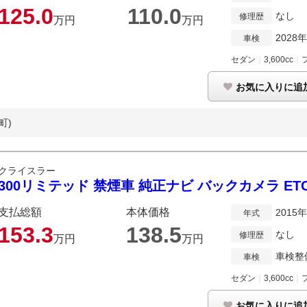
125.
0
110.
0
なし
修理歴
万円
万円
2028
車検
セダン
｜
3,600cc
｜
お気に入りに追
町)
クライスラー
300リミテッド 禁煙車 純正ナビ バックカメラ ET
支払総額
本体価格
2015
年式
153.
3
138.
5
なし
修理歴
万円
万円
車検整
車検
セダン
｜
3,600cc
｜
お気に入りに追