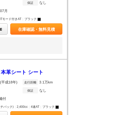
なし
保証
年07月
MTモード付きAT
｜
ブラック
加
在庫確認・無料見積
 本革シート シート
年(平成18年)
3.1万km
走行距離
なし
保証
備付
チバック)
｜
2,400cc
｜
4速AT
｜
ブラック