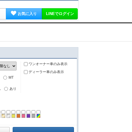
お気に入り
LINEでログイン
ワンオーナー車のみ表示
ディーラー車のみ表示
MT
し
あり
ーン
ラック
ブラウン
ゴールド
シルバー
イエロー
オレンジ
ピンク
パープル
グレー
その他