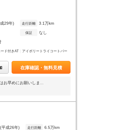
平成29年)
3.1万km
走行距離
なし
保証
付
モード付きAT
｜
アイボリートライコートパー
加
在庫確認・無料見積
お早めにお願いしま...
年(平成26年)
6.5万km
走行距離