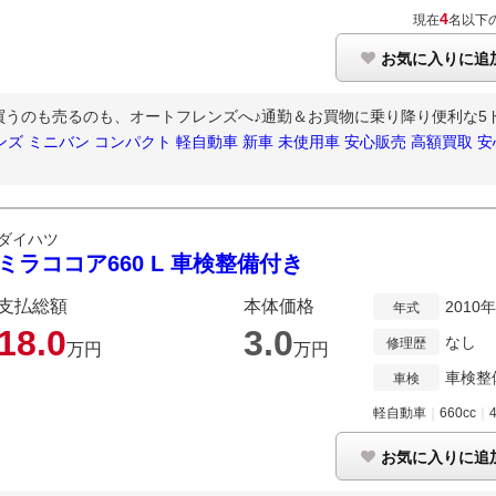
4
現在
名以下
お気に入りに追
を買うのも売るのも、オートフレンズへ♪通勤＆お買物に乗り降り便利な5ドア
ズ ミニバン コンパクト 軽自動車 新車 未使用車 安心販売 高額買取 
ダイハツ
ミラココア660 L 車検整備付き
支払総額
本体価格
2010
年式
18.
0
3.
0
なし
修理歴
万円
万円
車検整
車検
軽自動車
｜
660cc
｜
お気に入りに追