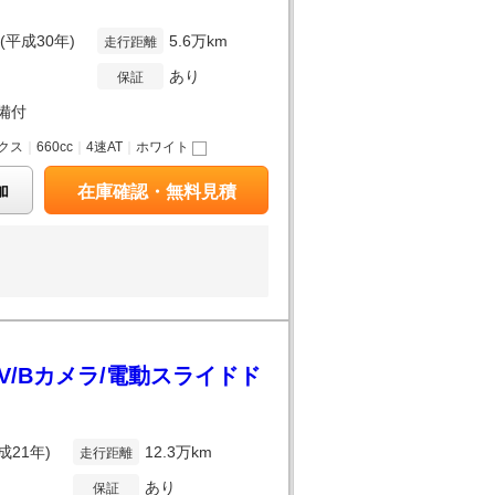
年(平成30年)
5.6万km
走行距離
あり
保証
備付
クス
｜
660cc
｜
4速AT
｜
ホワイト
加
在庫確認・無料見積
TV/Bカメラ/電動スライドド
成21年)
12.3万km
走行距離
あり
保証