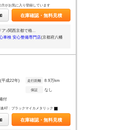
の方がお気に入り登録しています
加
在庫確認・無料見積
♪関西京都で格...
安心車検 安心整備専門店
(京都府八幡
年(平成22年)
8.9万km
走行距離
なし
保証
備付
4速AT
｜
ブラックマイカメタリック
加
在庫確認・無料見積