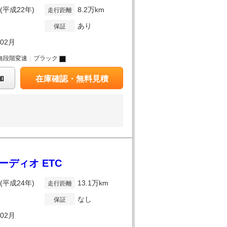
年(平成22年)
8.2万km
走行距離
あり
保証
年02月
無段階変速
｜
ブラック
加
在庫確認・無料見積
オーディオ ETC
年(平成24年)
13.1万km
走行距離
なし
保証
年02月