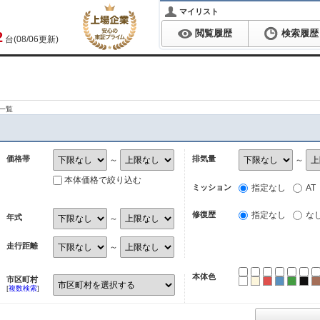
マイリスト
閲覧履歴
検索履歴
2
台(08/06更新)
一覧
価格帯
排気量
～
～
本体価格で絞り込む
ミッション
指定なし
AT
修復歴
指定なし
な
年式
～
走行距離
～
本体色
市区町村
ホワイト
パール
レッド
ブルー
グリ
ブ
[
複数検索
]