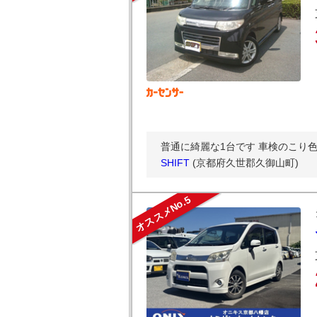
普通に綺麗な1台です 車検のこり
SHIFT
(京都府久世郡久御山町)
オススメNo.5