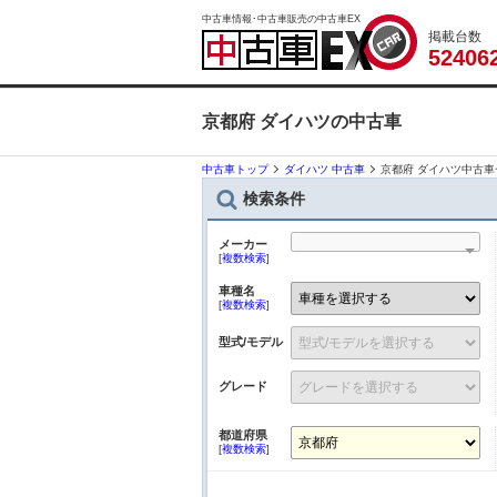
中古車情報･中古車販売の中古車EX
掲載台数
5
2
4
0
6
京都府 ダイハツの中古車
中古車トップ
ダイハツ 中古車
京都府 ダイハツ中古車
検索条件
メーカー
[
複数検索
]
車種名
[
複数検索
]
型式/モデル
グレード
都道府県
[
複数検索
]