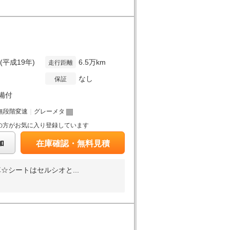
年(平成19年)
6.5万km
走行距離
なし
保証
備付
無段階変速
｜
グレーメタ
の方がお気に入り登録しています
加
在庫確認・無料見積
シートはセルシオと...