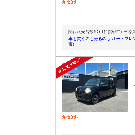
関西販売台数NO.1に挑戦中♪ 車
車を買うのも売るのも オートフレン
市)
オススメNo.2