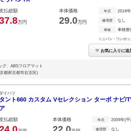
支払総額
本体価格
2018
年式
37.
8
29.
0
なし
修理歴
万円
万円
車検整
車検
ミニバン・ワンボッ
お気に入りに追
ッグ、ABSフロアマット
(京都府京都市右京区)
ダイハツ
タント660 カスタム Vセレクション ターボ ナビ/
ア
支払総額
本体価格
2009年(平
年式
24.
0
22.
0
なし
修理歴
万円
万円