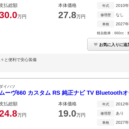
支払総額
本体価格
2010
年式
30.
0
27.
8
なし
修理歴
万円
万円
2027
車検
軽自動車
｜
660cc
｜
お気に入りに追
色々と便利で安心装備
ダイハツ
ムーヴ660 カスタム RS 純正ナビ TV Bluetooth
支払総額
本体価格
2012
年式
24.
8
19.
0
あり
修理歴
万円
万円
2027
車検