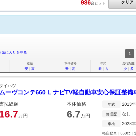
986
クリア
台ヒット
お気に入りを見る
1
総額
本体価格
年式
走行距離
順
安
｜
高
安
｜
高
新
｜
古
少
｜
多
ダイハツ
ムーヴコンテ660 L ナビTV軽自動車安心保証整備
支払総額
本体価格
2013
年式
16.
7
6.
7
なし
修理歴
万円
万円
2028
車検
軽自動車
｜
660cc
｜