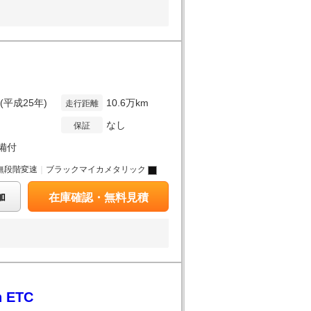
年(平成25年)
10.6万km
走行距離
なし
保証
備付
無段階変速
｜
ブラックマイカメタリック
加
在庫確認・無料見積
 ETC