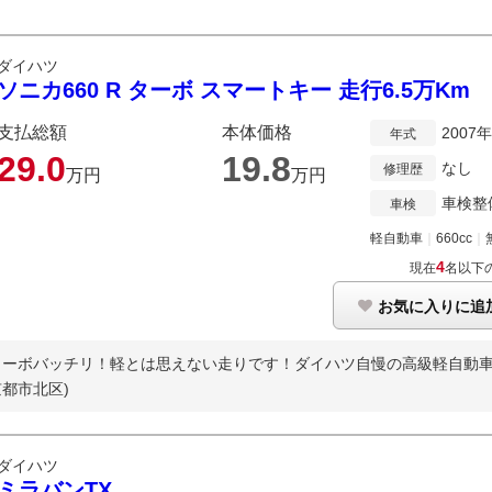
ダイハツ
ソニカ660 R ターボ スマートキー 走行6.5万Km
支払総額
本体価格
2007
年式
29.
0
19.
8
なし
修理歴
万円
万円
車検整
車検
軽自動車
｜
660cc
｜
4
現在
名以下
お気に入りに追
！ターボバッチリ！軽とは思えない走りです！ダイハツ自慢の高級軽自動車☆
京都市北区)
ダイハツ
ミラバンTX