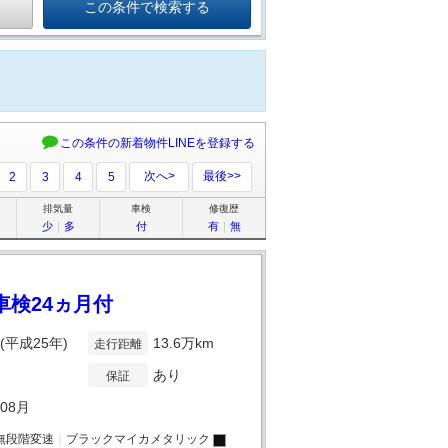
この条件の新着物件LINEを登録する
次へ>
最後>>
2
3
4
5
排気量
車検
修復歴
少
｜
多
付
有
｜
無
車検24ヵ月付
年(平成25年)
13.6万km
走行距離
あり
保証
年08月
無段階変速
｜
ブラックマイカメタリック