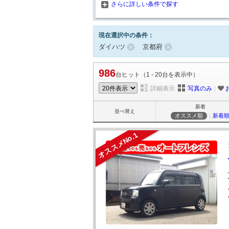
さらに詳しい条件で探す
現在選択中の条件：
ダイハツ
京都府
986
台ヒット（1 - 20台を表示中）
詳細表示
写真のみ
｜
新着
並べ替え
オススメ順
｜
新着
オススメNo.1