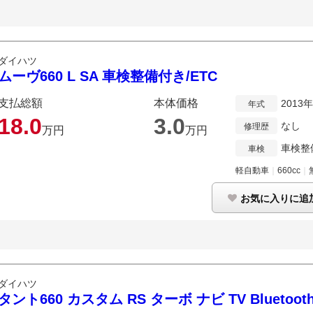
ダイハツ
ムーヴ660 L SA 車検整備付き/ETC
支払総額
本体価格
2013
年式
18.
0
3.
0
なし
修理歴
万円
万円
車検整
車検
軽自動車
｜
660cc
｜
お気に入りに追
ダイハツ
タント660 カスタム RS ターボ ナビ TV Bluetooth