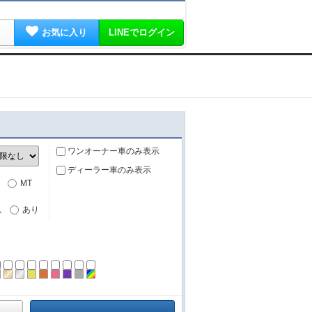
お気に入り
LINEでログイン
ワンオーナー車のみ表示
ディーラー車のみ表示
MT
し
あり
ーン
ラック
ブラウン
ゴールド
シルバー
イエロー
オレンジ
ピンク
パープル
グレー
その他