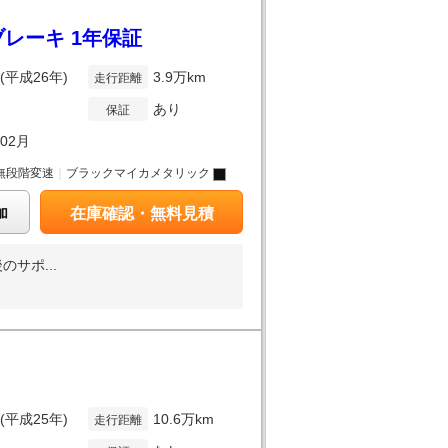
ブレーキ 1年保証
年(平成26年)
3.9万km
走行距離
あり
保証
年02月
無段階変速
｜
ブラックマイカメタリック
加
在庫確認・無料見積
サポ...
年(平成25年)
10.6万km
走行距離