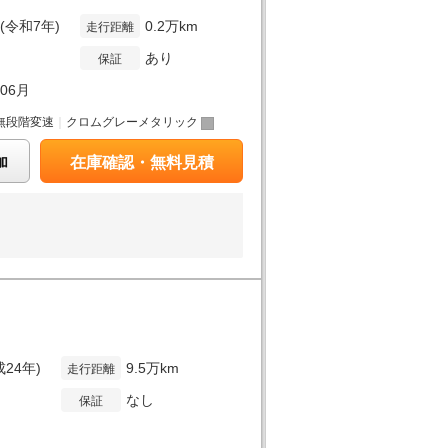
年(令和7年)
0.2万km
走行距離
あり
保証
年06月
無段階変速
｜
クロムグレーメタリック
加
在庫確認・無料見積
成24年)
9.5万km
走行距離
なし
保証