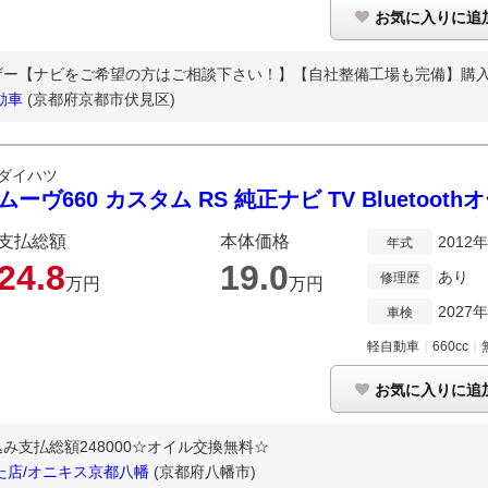
お気に入りに追
イザー【ナビをご希望の方はご相談下さい！】【自社整備工場も完備】購入後
動車
(京都府京都市伏見区)
ダイハツ
ムーヴ660 カスタム RS 純正ナビ TV Bluetooth
支払総額
本体価格
2012
年式
24.
8
19.
0
あり
修理歴
万円
万円
2027
車検
軽自動車
｜
660cc
｜
お気に入りに追
支払総額248000☆オイル交換無料☆
た店/オニキス京都八幡
(京都府八幡市)