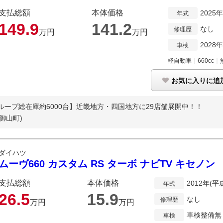
支払総額
本体価格
2025
年式
149.
9
141.
2
なし
修理歴
万円
万円
2028
車検
軽自動車
｜
660cc
｜
お気に入りに追
【グループ総在庫約6000台】近畿地方・四国地方に29店舗展開中！！
御山町)
ダイハツ
ムーヴ660 カスタム RS ターボ ナビTV キセノン
支払総額
本体価格
2012年(平
年式
26.
5
15.
9
なし
修理歴
万円
万円
車検整備無
車検