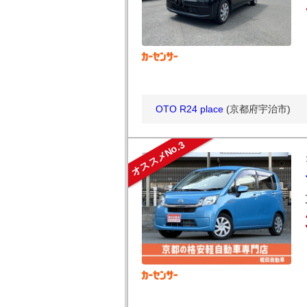
OTO R24 place
(京都府宇治市)
オススメNo.3