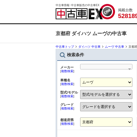
中古車情報･中古車販売の中古車EX
掲載台数
5
2
8
1
8
京都府 ダイハツ ムーヴの中古車
中古車トップ
ダイハツ 中古車
ムーヴ 中古車
京都府
検索条件
メーカー
[
複数検索
]
車種名
[
複数検索
]
型式/モデル
[
複数検索
]
グレード
[
複数検索
]
都道府県
[
複数検索
]