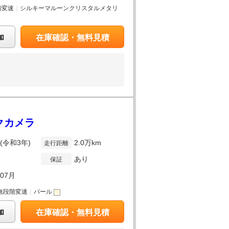
階変速
｜
シルキーマルーンクリスタルメタリ
加
在庫確認・無料見積
ックカメラ
年(令和3年)
2.0万km
走行距離
あり
保証
年07月
無段階変速
｜
パール
加
在庫確認・無料見積