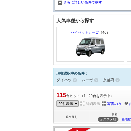
さらに詳しい条件で探す
人気車種から探す
ハイゼットカーゴ
（46）
現在選択中の条件：
ダイハツ
ムーヴ
京都府
115
台ヒット（1 - 20台を表示中）
詳細表示
写真のみ
｜
新着
並べ替え
オススメ順
｜
新着