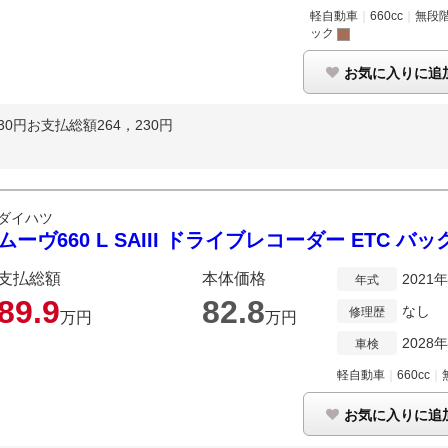
軽自動車
｜
660cc
｜
無段
ック
お気に入りに追
0円お支払総額264，230円
ダイハツ
ムーヴ660 L SAIII ドライブレコーダー ETC バ
支払総額
本体価格
2021
年式
89.
9
82.
8
なし
修理歴
万円
万円
2028
車検
軽自動車
｜
660cc
｜
お気に入りに追