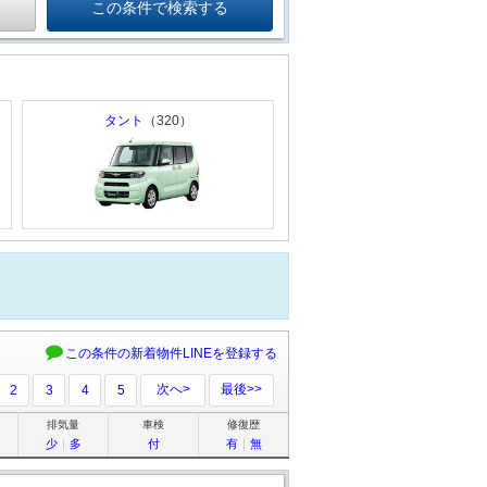
タント
（320）
この条件の新着物件LINEを登録する
次へ>
最後>>
2
3
4
5
排気量
車検
修復歴
少
｜
多
付
有
｜
無