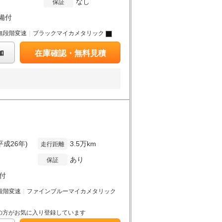
なし
保証
備付
無段階変速
｜
ブラックマイカメタリック
加
在庫確認・無料見積
平成26年)
3.5万km
走行距離
あり
保証
付
段階変速
｜
ファインブルーマイカメタリック
の方がお気に入り登録しています