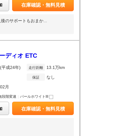
加
在庫確認・無料見積
のサポートもおまか...
オーディオ ETC
年(平成24年)
13.1万km
走行距離
なし
保証
年02月
無段階変速
｜
パールホワイトIII
加
在庫確認・無料見積