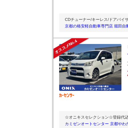
CDチューナー/キーレス/ドアバ
京都の格安軽自動車専門店 堀田自
オススメNo.4
☆オニキスセレクション☆登録代込み
カミゼンオートセンター 京都やわ