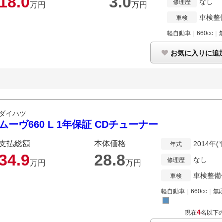
18.
0
3.
0
なし
修理歴
万円
万円
車検整
車検
軽自動車
｜
660cc
｜
お気に入りに追
ダイハツ
ムーヴ660 L 1年保証 CDチューナー
支払総額
本体価格
2014年(
年式
34.
9
28.
8
なし
修理歴
万円
万円
車検整備
車検
軽自動車
｜
660cc
｜
無
4
現在
名以下