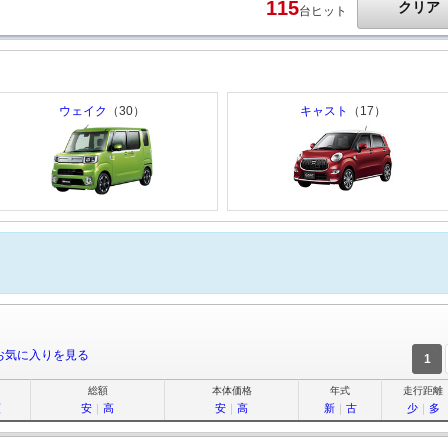
115
クリア
台ヒット
ウェイク
（30）
キャスト
（17）
お気に入りを見る
1
総額
本体価格
年式
走行距離
順
安
｜
高
安
｜
高
新
｜
古
少
｜
多