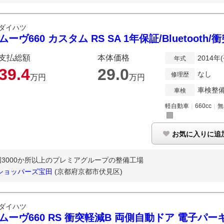
ダイハツ
ムーヴ660 カスタム RS SA 1年保証/Bluetoot
支払総額
本体価格
2014年
年式
39.
4
29.
0
なし
修理歴
万円
万円
車検整
車検
軽自動車
｜
660cc
｜
無
お気に入りに追
3000か所以上のプレミアグループの整備工場
ショッパーズ宝田
(京都府京都市伏見区)
ダイハツ
ムーヴ660 RS 衝突軽減B 両側自動ドア 電子パー