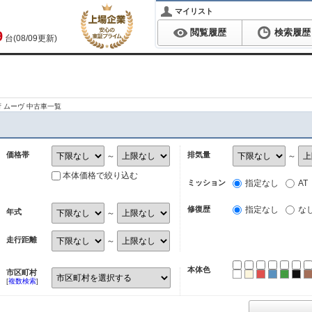
マイリスト
閲覧履歴
検索履歴
9
台(08/09更新)
 ムーヴ 中古車一覧
価格帯
排気量
～
～
本体価格で絞り込む
ミッション
指定なし
AT
修復歴
指定なし
な
年式
～
走行距離
～
本体色
市区町村
ホワイト
パール
レッド
ブルー
グリ
ブ
[
複数検索
]