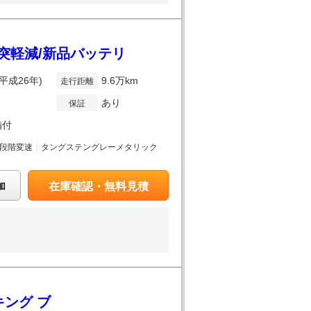
h/衝突軽減/新品バッテリ
(平成26年)
9.6万km
走行距離
あり
保証
備付
段階変速
｜
タングステングレーメタリック
加
在庫確認・無料見積
キング ブ