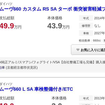
ダイハツ
ムーヴ660 カスタム RS SA ターボ 衝突被害軽減
支払総額
本体価格
2014
年式
49.
9
43.
9
なし
修理歴
万円
万円
2027
車検
軽自動車
｜
660cc
｜
お気に入りに追
VD/純正アルミ/スマアシ/フォグライト/VSA【自社整備工場も完備】購入後の
動車
(京都府京都市伏見区)
ダイハツ
ムーヴ660 L SA 車検整備付き/ETC
支払総額
本体価格
2013
年式