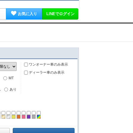
お気に入り
LINEでログイン
ワンオーナー車のみ表示
ディーラー車のみ表示
MT
し
あり
ーン
ラック
ブラウン
ゴールド
シルバー
イエロー
オレンジ
ピンク
パープル
グレー
その他